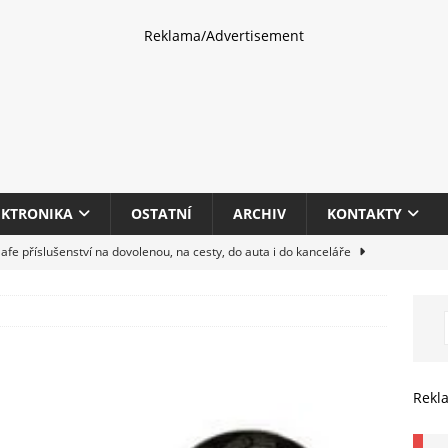
Reklama/Advertisement
EKTRONIKA
OSTATNÍ
ARCHIV
KONTAKTY
fe příslušenství na dovolenou, na cesty, do auta i do kanceláře
eletrhu COMPUTEX 2025 představí nové příslušenství pro hráče,
HARDWARE
multifunkčních kancelářských tiskáren Canon imageFORCE s modely
Rekl
E