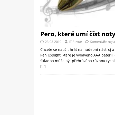
Pero, které umí číst not
23-03-2010
IT Revue
Komentáře nejs
Chcete se naučit hrát na hudební nástroj a
Pen Uxsight, které je vybaveno AAA baterií,
Skladba může být přehrávána různou rychlos
[…]