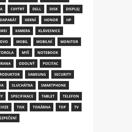
A
CHYTRÝ
DELL
DISK
DISPLEJ
OAPARÁT
HERNÍ
HONOR
HP
WEI
KAMERA
KLÁVESNICE
NOVO
MOBIL
MOBILNÍ
MONITOR
TOROLA
MYŠ
NOTEBOOK
HRANA
ODOLNÝ
POCITAC
RODUKTOR
SAMSUNG
SECURITY
VA
SLUCHÁTKA
SMARTPHONE
NY
SPECIFIKACE
TABLET
TELEFON
EVIZE
TISK
TISKÁRNA
TOP
TV
EZPEČENÍ