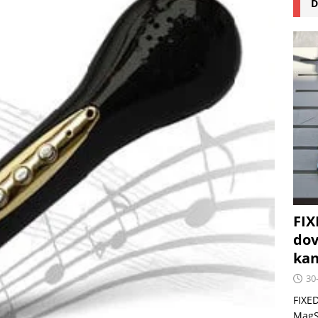
D
na pizzu Cuisinart CPZ-120 promění vaši kuchyň na italskou
 růst krypto kasin: Co by měli vědět milovníci technologií
FIX
dov
kan
30
FIXED
MagSa