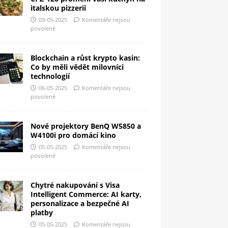
italskou pizzerii
09-05-2025
Komentáře nejsou
povolené
Blockchain a růst krypto kasin:
Co by měli vědět milovníci
technologií
06-05-2025
Komentáře nejsou
povolené
Nové projektory BenQ W5850 a
W4100i pro domácí kino
05-05-2025
Komentáře nejsou
povolené
Chytré nakupování s Visa
Intelligent Commerce: AI karty,
personalizace a bezpečné AI
platby
05-05-2025
Komentáře nejsou