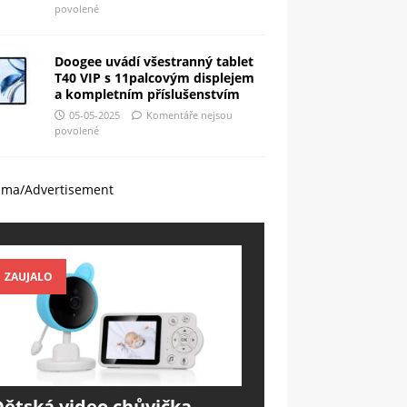
povolené
Doogee uvádí všestranný tablet
T40 VIP s 11palcovým displejem
a kompletním příslušenstvím
05-05-2025
Komentáře nejsou
povolené
ama/Advertisement
ZAUJALO
Dětská video chůvička