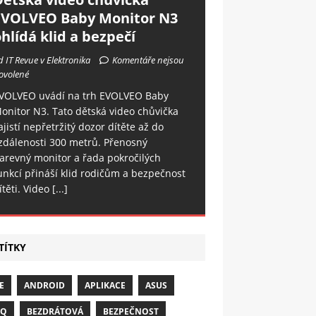
EVOLVEO Baby Monitor N3
hlídá klid a bezpečí
d IT Revue v Elektronika
Komentáře nejsou
ovolené
VOLVEO uvádí na trh EVOLVEO Baby
onitor N3. Tato dětská video chůvička
ajistí nepřetržitý dozor dítěte až do
zdálenosti 300 metrů. Přenosný
arevný monitor a řada pokročilých
unkcí přináší klid rodičům a bezpečnost
ítěti. Video
[...]
TÍTKY
E
ANDROID
APLIKACE
ASUS
NQ
BEZDRÁTOVÁ
BEZPEČNOST