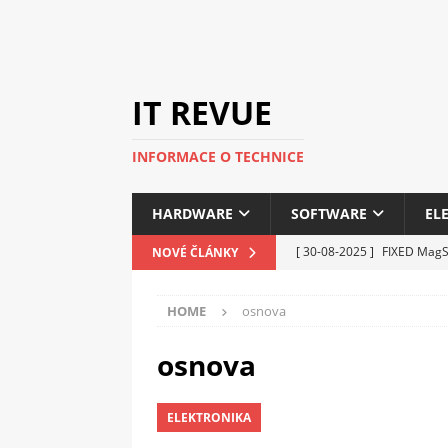
IT REVUE
INFORMACE O TECHNICE
HARDWARE
SOFTWARE
EL
[ 30-08-2025 ]
FIXED MagSa
NOVÉ ČLÁNKY
ELEKTRONIKA
HOME
osnova
[ 14-05-2025 ]
Genius na v
kanceláře i domácnosti
osnova
[ 12-05-2025 ]
Nová řada 
ELEKTRONIKA
C5100 a 6100
PERIFERI