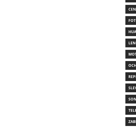
CEN
FOT
HUA
LE
MO
OC
REP
SLE
SO
TEL
ZAB