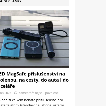
ALŠÍ ČLÁNKY
ED MagSafe příslušenství na
olenou, na cesty, do auta i do
celáře
-08-2025
Komentáře nejsou povolené
 nabízí celkem bohaté příslušenství pro
fe telefony (standardně iPhone, ostatní