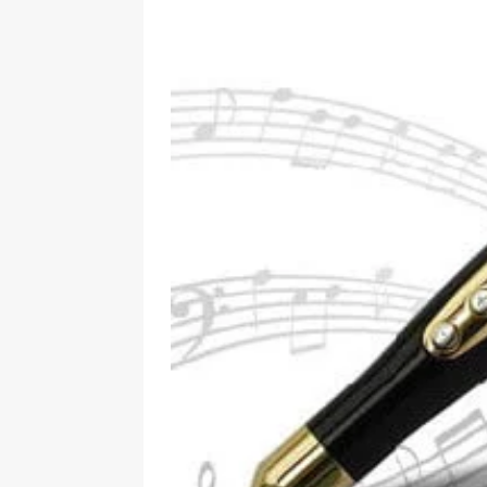
[ 09-05-2025 ]
Domácí pec 
pizzerii
OSTATNÍ
[ 06-05-2025 ]
Blockchain a
SOFTWARE