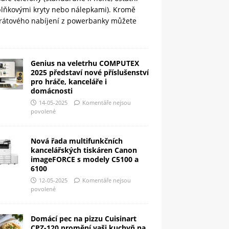
plňkovými kryty nebo nálepkami). Kromě
rátového nabíjení z powerbanky můžete
Genius na veletrhu COMPUTEX
2025 představí nové příslušenství
pro hráče, kanceláře i
domácnosti
14-05-2025
Komentáře nejsou
povolené
Nová řada multifunkčních
kancelářských tiskáren Canon
imageFORCE s modely C5100 a
6100
12-05-2025
Komentáře nejsou
povolené
Domácí pec na pizzu Cuisinart
CPZ-120 promění vaši kuchyň na