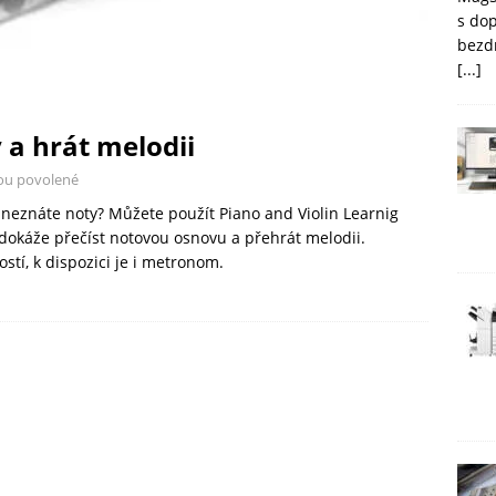
s do
bezd
[...]
y a hrát melodii
ou povolené
 neznáte noty? Můžete použít Piano and Violin Learnig
 dokáže přečíst notovou osnovu a přehrát melodii.
tí, k dispozici je i metronom.