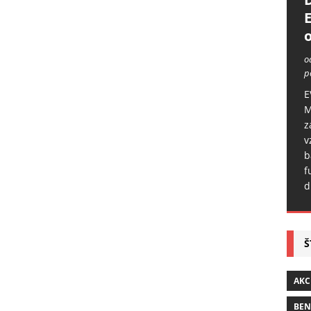
o
o
p
E
M
z
v
b
f
d
Š
AKC
BE