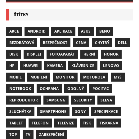
ŠTÍTKY
AKCE
ANDROID
APLIKACE
ASUS
BENQ
BEZDRÁTOVÁ
BEZPEČNOST
CENA
CHYTRÝ
DELL
DISK
DISPLEJ
FOTOAPARÁT
HERNÍ
HONOR
HP
HUAWEI
KAMERA
KLÁVESNICE
LENOVO
MOBIL
MOBILNÍ
MONITOR
MOTOROLA
MYŠ
NOTEBOOK
OCHRANA
ODOLNÝ
POCITAC
REPRODUKTOR
SAMSUNG
SECURITY
SLEVA
SLUCHÁTKA
SMARTPHONE
SONY
SPECIFIKACE
TABLET
TELEFON
TELEVIZE
TISK
TISKÁRNA
TOP
TV
ZABEZPEČENÍ