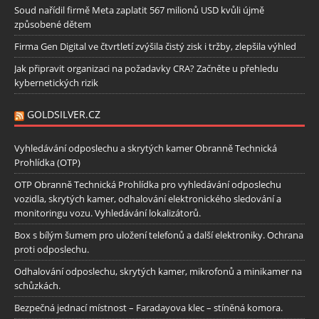
Soud nařídil firmě Meta zaplatit 567 milionů USD kvůli újmě
způsobené dětem
Firma Gen Digital ve čtvrtletí zvýšila čistý zisk i tržby, zlepšila výhled
Jak připravit organizaci na požadavky CRA? Začněte u přehledu
kybernetických rizik
GOLDSILVER.CZ
Vyhledávání odposlechu a skrytých kamer Obranně Technická
Prohlídka (OTP)
OTP Obranně Technická Prohlídka pro vyhledávání odposlechu
vozidla, skrytých kamer, odhalování elektronického sledování a
monitoringu vozu. Vyhledávání lokalizátorů.
Box s bílým šumem pro uložení telefonů a další elektroniky. Ochrana
proti odposlechu.
Odhalování odposlechu, skrytých kamer, mikrofonů a minikamer na
schůzkách.
Bezpečná jednací místnost – Faradayova klec – stíněná komora.