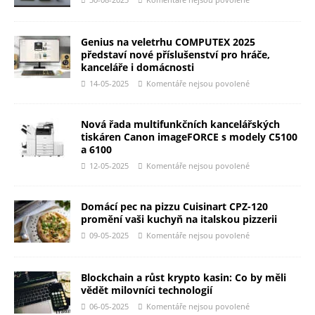
Genius na veletrhu COMPUTEX 2025
představí nové příslušenství pro hráče,
kanceláře i domácnosti
14-05-2025
Komentáře nejsou povolené
Nová řada multifunkčních kancelářských
tiskáren Canon imageFORCE s modely C5100
a 6100
12-05-2025
Komentáře nejsou povolené
Domácí pec na pizzu Cuisinart CPZ-120
promění vaši kuchyň na italskou pizzerii
09-05-2025
Komentáře nejsou povolené
Blockchain a růst krypto kasin: Co by měli
vědět milovníci technologií
06-05-2025
Komentáře nejsou povolené