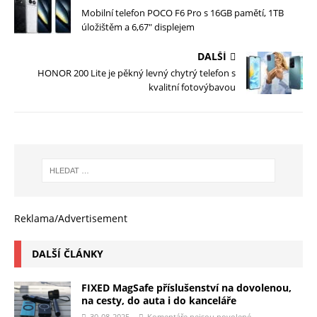
Mobilní telefon POCO F6 Pro s 16GB pamětí, 1TB
úložištěm a 6,67″ displejem
DALŠÍ
HONOR 200 Lite je pěkný levný chytrý telefon s
kvalitní fotovýbavou
Reklama/Advertisement
DALŠÍ ČLÁNKY
FIXED MagSafe příslušenství na dovolenou,
na cesty, do auta i do kanceláře
30-08-2025
Komentáře nejsou povolené