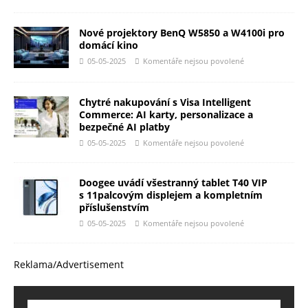
Nové projektory BenQ W5850 a W4100i pro
domácí kino
05-05-2025
Komentáře nejsou povolené
Chytré nakupování s Visa Intelligent
Commerce: AI karty, personalizace a
bezpečné AI platby
05-05-2025
Komentáře nejsou povolené
Doogee uvádí všestranný tablet T40 VIP
s 11palcovým displejem a kompletním
příslušenstvím
05-05-2025
Komentáře nejsou povolené
Reklama/Advertisement