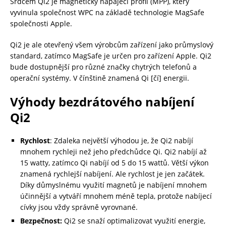
Srdcem Qi2 je magnetický napájecí profil (MPP), který
vyvinula společnost WPC na základě technologie MagSafe
společnosti Apple.
Qi2 je ale otevřený všem výrobcům zařízení jako průmyslový
standard, zatímco MagSafe je určen pro zařízení Apple. Qi2
bude dostupnější pro různé značky chytrých telefonů a
operační systémy. V čínštině znamená Qi [čí] energii.
Výhody bezdrátového nabíjení
Qi2
Rychlost
: Zdaleka největší výhodou je, že Qi2 nabíjí
mnohem rychleji než jeho předchůdce Qi. Qi2 nabíjí až
15 watty, zatímco Qi nabíjí od 5 do 15 wattů. Větší výkon
znamená rychlejší nabíjení. Ale rychlost je jen začátek.
Díky důmyslnému využití magnetů je nabíjení mnohem
účinnější a vytváří mnohem méně tepla, protože nabíjecí
cívky jsou vždy správně vyrovnané.
Bezpečnost:
Qi2 se snaží optimalizovat využití energie,