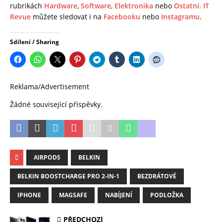
rubrikách
Hardware
,
Software
,
Elektronika
nebo
Ostatní.
IT
Revue
můžete sledovat i na
Facebooku
nebo
Instagramu
.
Sdílení / Sharing
Reklama/Advertisement
Žádné související příspěvky.
AIRPODS
BELKIN
BELKIN BOOSTCHARGE PRO 2-IN-1
BEZDRÁTOVÉ
IPHONE
MAGSAFE
NABÍJENÍ
PODLOŽKA
PŘEDCHOZÍ