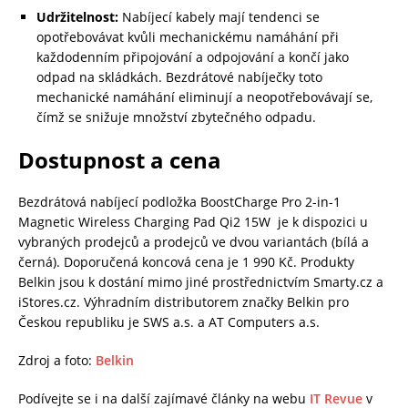
Udržitelnost:
Nabíjecí kabely mají tendenci se
opotřebovávat kvůli mechanickému namáhání při
každodenním připojování a odpojování a končí jako
odpad na skládkách. Bezdrátové nabíječky toto
mechanické namáhání eliminují a neopotřebovávají se,
čímž se snižuje množství zbytečného odpadu.
Dostupnost a cena
Bezdrátová nabíjecí podložka BoostCharge Pro 2-in-1
Magnetic Wireless Charging Pad Qi2 15W je k dispozici u
vybraných prodejců a prodejců ve dvou variantách (bílá a
černá). Doporučená koncová cena je 1 990 Kč. Produkty
Belkin jsou k dostání mimo jiné prostřednictvím Smarty.cz a
iStores.cz. Výhradním distributorem značky Belkin pro
Českou republiku je SWS a.s. a AT Computers a.s.
Zdroj a foto:
Belkin
Podívejte se i na další zajímavé články na webu
IT Revue
v