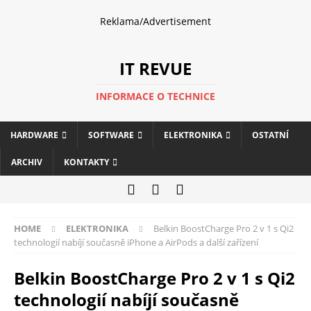
Reklama/Advertisement
IT REVUE
INFORMACE O TECHNICE
HARDWARE
SOFTWARE
ELEKTRONIKA
OSTATNÍ
ARCHIV
KONTAKTY
HOME
ELEKTRONIKA
Belkin BoostCharge Pro 2 v 1 s Qi2
technologií nabíjí současně iPhone a AirPods a další zařízení
Belkin BoostCharge Pro 2 v 1 s Qi2
technologií nabíjí současně