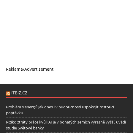
Reklama/Advertisement
ITBIZ.CZ
Problém s energií: Jak dnes i v budoucnosti uspokojit rostoucí
poptávku
Riziko ztráty práce kvůli AI je v bohatých zemích výrazně vyšší, uvádí
studie Světové banky