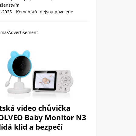
lušenstvím
5-2025
Komentáře nejsou povolené
ama/Advertisement
tská video chůvička
OLVEO Baby Monitor N3
ídá klid a bezpečí