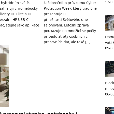
12-0
hybridním světě.
každoročního průzkumu Cyber
zahrnují chromebooky
Protection Week, který tradičně
lienty HP Elite a HP
prezentuje u
verzální HP USB-C
příležitosti Světového dne
ač, stejně jako aplikace
zálohování. Letošní zpráva
poukazuje na množící se počty
případů ztráty osobních či
Domá
pracovních dat, ale také
[…]
vaši 
09-0
Block
milov
06-0
é pracovní stanice, notebooky i