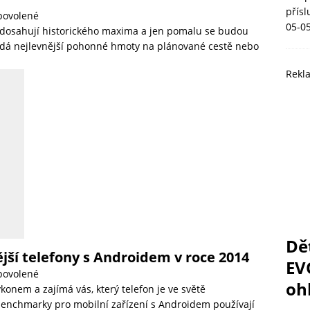
přís
povolené
05-0
dosahují historického maxima a jen pomalu se budou
ledá nejlevnější pohonné hmoty na plánované cestě nebo
Rekl
Dě
jší telefony s Androidem v roce 2014
EV
povolené
ohl
konem a zajímá vás, který telefon je ve světě
 benchmarky pro mobilní zařízení s Androidem používají