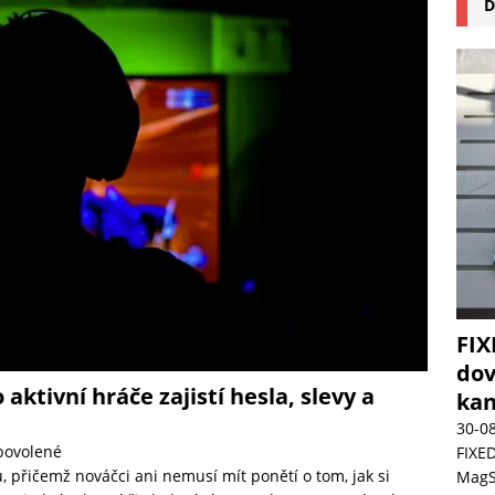
D
na pizzu Cuisinart CPZ-120 promění vaši kuchyň na italskou pizzerii
 růst krypto kasin: Co by měli vědět milovníci technologií
FIX
dov
ktivní hráče zajistí hesla, slevy a
kan
30-0
povolené
FIXED
, přičemž nováčci ani nemusí mít ponětí o tom, jak si
MagSa