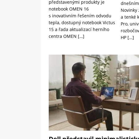
představenými produkty je
dnešním 
notebook OMEN 16
Novinky 
s inovativním řešením odvodu
a tenké k
tepla, dostupný notebook Victus
Pro, uni
15 a řada aktualizací herního
rozbočov
centra OMEN
[…]
HP
[…]
Dell představil minimalistick