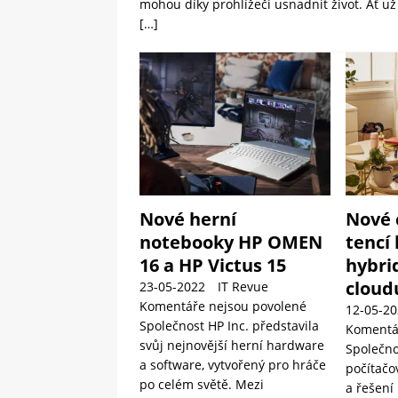
mohou díky prohlížeči usnadnit život. Ať u
[…]
Nové herní
Nové 
notebooky HP OMEN
tencí 
16 a HP Victus 15
hybrid
cloud
23-05-2022
IT Revue
Komentáře nejsou povolené
12-05-20
Společnost HP Inc. představila
Komentá
svůj nejnovější herní hardware
Společno
a software, vytvořený pro hráče
počítačo
po celém světě. Mezi
a řešení