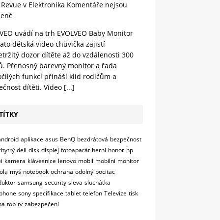
 Revue v Elektronika
Komentáře nejsou
lené
VEO uvádí na trh EVOLVEO Baby Monitor
ato dětská video chůvička zajistí
tržitý dozor dítěte až do vzdálenosti 300
ů. Přenosný barevný monitor a řada
čilých funkcí přináší klid rodičům a
čnost dítěti. Video
[...]
TÍTKY
android
aplikace
asus
BenQ
bezdrátová
bezpečnost
chytrý
dell
disk
displej
fotoaparát
herní
honor
hp
i
kamera
klávesnice
lenovo
mobil
mobilní
monitor
ola
myš
notebook
ochrana
odolný
pocitac
duktor
samsung
security
sleva
sluchátka
phone
sony
specifikace
tablet
telefon
Televize
tisk
na
top
tv
zabezpečení