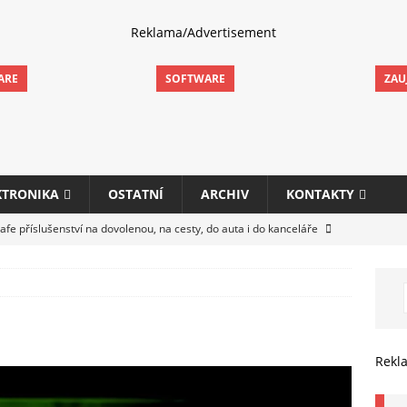
Reklama/Advertisement
ARE
SOFTWARE
ZAU
KTRONIKA
OSTATNÍ
ARCHIV
KONTAKTY
fe příslušenství na dovolenou, na cesty, do auta i do kanceláře
eletrhu COMPUTEX 2025 představí nové příslušenství pro hráče,
HARDWARE
ultifunkčních kancelářských tiskáren Canon imageFORCE s modely
Rekl
E