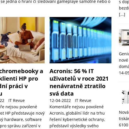
ž se jedná o hraní či sledování gameplaye samotné nebo o
s do
bezd
[...]
Geni
nové 
domá
chromebooky a
Acronis: 56 % IT
14-0
klienti HP pro
uživatelů v roce 2021
ní práci v
nenávratně ztratilo
u
svá data
22
IT Revue
12-04-2022
IT Revue
ře nejsou povolené
Komentáře nejsou povolené
Nová
st HP představuje nový
Acronis, globální lídr na trhu
tisk
vý hardware, software
řešení kybernetické ochrany,
6100
 pro správu zařízení v
představil výsledky svého