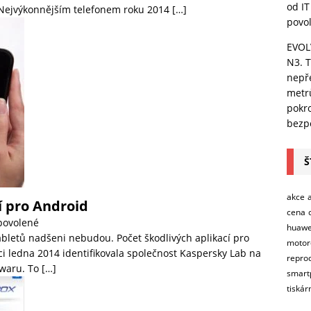
od IT
. Nejvýkonnějším telefonem roku 2014
[…]
povo
EVOL
N3. T
nepře
metr
pokro
bezpe
Š
akce
í pro Android
cena
povolené
huawe
tabletů nadšeni nebudou. Počet škodlivých aplikací pro
motor
i ledna 2014 identifikovala společnost Kaspersky Lab na
repro
lwaru. To
[…]
smart
tiskár