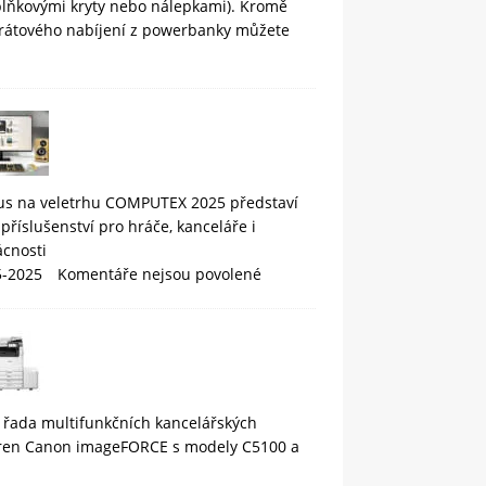
plňkovými kryty nebo nálepkami). Kromě
rátového nabíjení z powerbanky můžete
us na veletrhu COMPUTEX 2025 představí
příslušenství pro hráče, kanceláře i
cnosti
5-2025
Komentáře nejsou povolené
 řada multifunkčních kancelářských
áren Canon imageFORCE s modely C5100 a