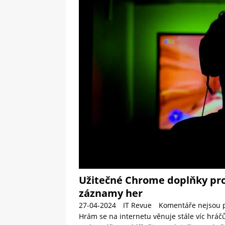
[ 09-05-2025 ]
Domácí pec 
OSTATNÍ
[ 06-05-2025 ]
Blockchain a
SOFTWARE
Užitečné Chrome doplňky pro a
záznamy her
27-04-2024
IT Revue
Komentáře nejsou 
Hrám se na internetu věnuje stále víc hráčů