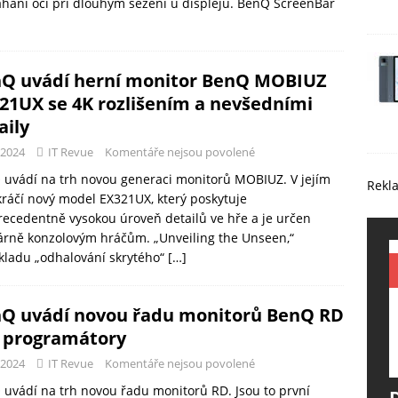
ání očí při dlouhým sezení u displejů. BenQ ScreenBar
Q uvádí herní monitor BenQ MOBIUZ
21UX se 4K rozlišením a nevšedními
aily
-2024
IT Revue
Komentáře nejsou povolené
uvádí na trh novou generaci monitorů MOBIUZ. V jejím
Rekl
kráčí nový model EX321UX, který poskytuje
ecedentně vysokou úroveň detailů ve hře a je určen
rně konzolovým hráčům. „Unveiling the Unseen,“
kladu „odhalování skrytého“
[…]
Q uvádí novou řadu monitorů BenQ RD
 programátory
-2024
IT Revue
Komentáře nejsou povolené
uvádí na trh novou řadu monitorů RD. Jsou to první