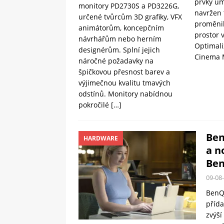
prvky um
monitory PD2730S a PD3226G,
navržen 
určené tvůrcům 3D grafiky, VFX
proměnil
animátorům, koncepčním
prostor 
návrhářům nebo herním
Optimali
designérům. Splní jejich
Cinema
náročné požadavky na
špičkovou přesnost barev a
výjimečnou kvalitu tmavých
odstínů. Monitory nabídnou
pokročilé
[…]
Ben
HARDWARE
a n
Ben
09-08
BenQ 
přída
zvýší