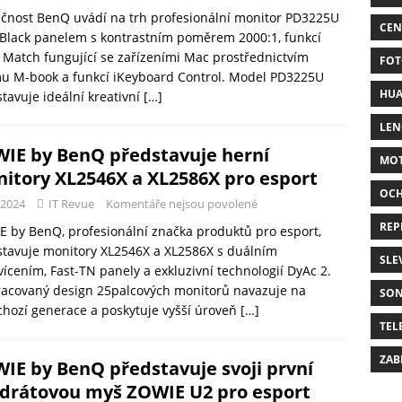
čnost BenQ uvádí na trh profesionální monitor PD3225U
CEN
 Black panelem s kontrastním poměrem 2000:1, funkcí
 Match fungující se zařízeními Mac prostřednictvím
FOT
mu M-book a funkcí iKeyboard Control. Model PD3225U
HUA
tavuje ideální kreativní
[…]
LE
IE by BenQ představuje herní
MO
itory XL2546X a XL2586X pro esport
OC
-2024
IT Revue
Komentáře nejsou povolené
REP
 by BenQ, profesionální značka produktů pro esport,
tavuje monitory XL2546X a XL2586X s duálním
SLE
ícením, Fast-TN panely a exkluzivní technologií DyAc 2.
racovaný design 25palcových monitorů navazuje na
SO
hozí generace a poskytuje vyšší úroveň
[…]
TEL
ZAB
IE by BenQ představuje svoji první
drátovou myš ZOWIE U2 pro esport