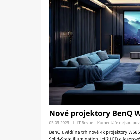
[ 09-05-2025 ]
Domácí pec 
OSTATNÍ
[ 06-05-2025 ]
Blockchain a
SOFTWARE
Nové projektory BenQ W
05-05-2025
IT Revue
Komentáře nejsou pov
BenQ uvádí na trh nové 4k projektory W585
Solid-State Illumination, jejíž LED a laser