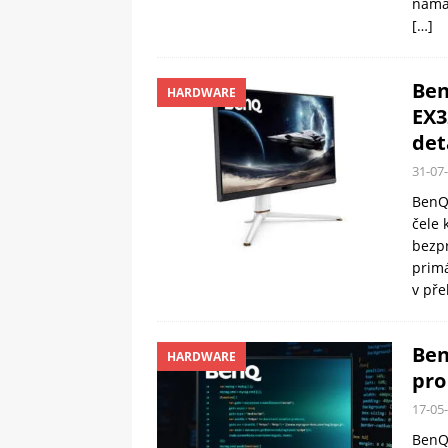
namáh
[…]
Ben
HARDWARE
EX3
det
31-07
BenQ 
čele 
bezpr
primá
v pře
Ben
HARDWARE
pro
17-05
BenQ 