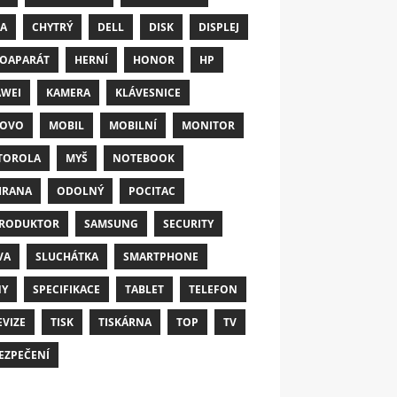
A
CHYTRÝ
DELL
DISK
DISPLEJ
OAPARÁT
HERNÍ
HONOR
HP
WEI
KAMERA
KLÁVESNICE
NOVO
MOBIL
MOBILNÍ
MONITOR
TOROLA
MYŠ
NOTEBOOK
HRANA
ODOLNÝ
POCITAC
RODUKTOR
SAMSUNG
SECURITY
VA
SLUCHÁTKA
SMARTPHONE
NY
SPECIFIKACE
TABLET
TELEFON
EVIZE
TISK
TISKÁRNA
TOP
TV
EZPEČENÍ