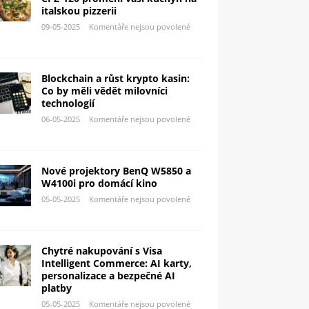
italskou pizzerii
09-05-2025
Komentáře nejsou povolené
Blockchain a růst krypto kasin:
Co by měli vědět milovníci
technologií
06-05-2025
Komentáře nejsou povolené
Nové projektory BenQ W5850 a
W4100i pro domácí kino
05-05-2025
Komentáře nejsou povolené
Chytré nakupování s Visa
Intelligent Commerce: AI karty,
personalizace a bezpečné AI
platby
05-05-2025
Komentáře nejsou povolené