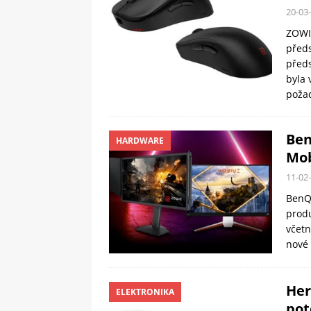
20-03
ZOWIE
předs
předs
byla 
poža
Ben
HARDWARE
Mob
11-02
BenQ 
produ
včetn
nové 
Her
ELEKTRONIKA
pot