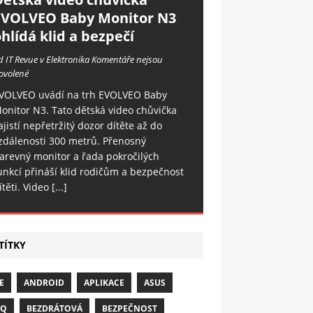
EVOLVEO Baby Monitor N3
hlídá klid a bezpečí
d IT Revue v Elektronika
Komentáře nejsou
ovolené
VOLVEO uvádí na trh EVOLVEO Baby
onitor N3. Tato dětská video chůvička
ajistí nepřetržitý dozor dítěte až do
zdálenosti 300 metrů. Přenosný
arevný monitor a řada pokročilých
unkcí přináší klid rodičům a bezpečnost
ítěti. Video
[...]
TÍTKY
E
ANDROID
APLIKACE
ASUS
NQ
BEZDRÁTOVÁ
BEZPEČNOST