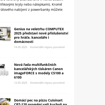
plňkovými kryty nebo nálepkami). Kromě
rátového nabíjení z powerbanky můžete
Genius na veletrhu COMPUTEX
2025 představí nové příslušenství
pro hráče, kanceláře i
domácnosti
14-05-2025
Komentáře nejsou povolené
Nová řada multifunkčních
kancelářských tiskáren Canon
imageFORCE s modely C5100 a
6100
12-05-2025
Komentáře nejsou povolené
Domácí pec na pizzu Cuisinart
CPZ-120 promění vaši kuchyň na