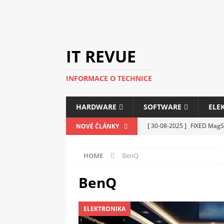
IT REVUE
INFORMACE O TECHNICE
HARDWARE
SOFTWARE
ELE
[ 30-08-2025 ]
FIXED MagSa
NOVÉ ČLÁNKY
ELEKTRONIKA
HOME
BenQ
[ 14-05-2025 ]
Genius na v
kanceláře i domácnosti
BenQ
[ 12-05-2025 ]
Nová řada m
ELEKTRONIKA
C5100 a 6100
PERIFERI