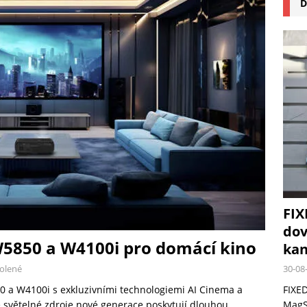
D
na pizzu Cuisinart CPZ-120 promění vaši kuchyň na italskou pizzerii
 růst krypto kasin: Co by měli vědět milovníci technologií
FIX
dov
5850 a W4100i pro domácí kino
kan
30-08
olené
FIXED
0 a W4100i s exkluzivními technologiemi AI Cinema a
MagSa
ové světelné zdroje nové generace poskytují dlouhou