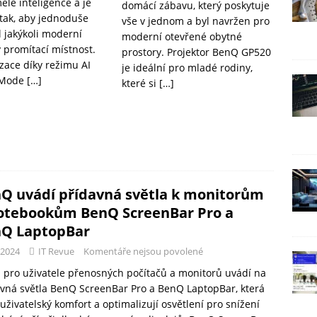
ělé inteligence a je
domácí zábavu, který poskytuje
tak, aby jednoduše
vše v jednom a byl navržen pro
 jakýkoli moderní
moderní otevřené obytné
v promítací místnost.
prostory. Projektor BenQ GP520
zace díky režimu AI
je ideální pro mladé rodiny,
 Mode
[…]
které si
[…]
Q uvádí přídavná světla k monitorům
otebookům BenQ ScreenBar Pro a
Q LaptopBar
-2024
IT Revue
Komentáře nejsou povolené
pro uživatele přenosných počítačů a monitorů uvádí na
vná světla BenQ ScreenBar Pro a BenQ LaptopBar, která
 uživatelský komfort a optimalizují osvětlení pro snížení