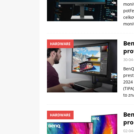
monit
potře
celko
moni
Ben
HARDWARE
pro
30-04
BenQ 
prest
2024 
(TIPA
to z
Ben
HARDWARE
pro
02-04