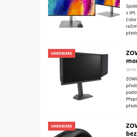
Spole
s IPS
Color
reži
předs
ZOW
HARDWARE
mon
26-03
ZOWIE
předs
podsv
Přep
předc
ZOW
HARDWARE
bez