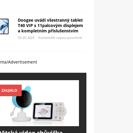
Doogee uvádí všestranný tablet
T40 VIP s 11palcovým displejem
a kompletním příslušenstvím
05-05-2025
Komentáře nejsou povolené
ama/Advertisement
ZAUJALO
Dětská video chůvička