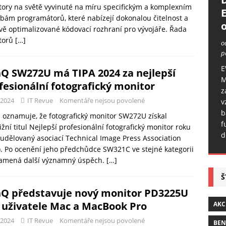
ory na světě vyvinuté na míru specifickým a komplexním
bám programátorů, které nabízejí dokonalou čitelnost a
o
vě optimalizované kódovací rozhraní pro vývojáře. Řada
torů
[…]
o
p
E
Q SW272U má TIPA 2024 za nejlepší
M
fesionální fotografický monitor
z
-2024
IT Revue
Komentáře nejsou povolené
v
b
oznamuje, že fotografický monitor SW272U získal
f
ižní titul Nejlepší profesionální fotografický monitor roku
d
udělovaný asociací Technical Image Press Association
). Po ocenění jeho předchůdce SW321C ve stejné kategorii
namená další významný úspěch.
[…]
Š
Q představuje nový monitor PD3225U
 uživatele Mac a MacBook Pro
AKC
-2024
IT Revue
Komentáře nejsou povolené
BE