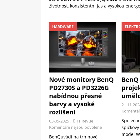
životnost, konzistentní jas a vysokou energ
HARDWARE
ELEKTR
Nové monitory BenQ
BenQ 
PD2730S a PD3226G
proje
nabídnou přesné
umělo
barvy a vysoké
21-11-202
rozlišení
Komentář
Společno
03-05-2025
IT Revue
Komentáře nejsou povolené
špičkový
model W2
BenQuvádí na trh nové