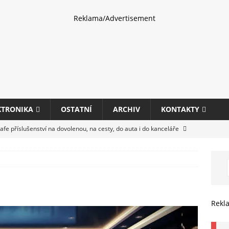
Reklama/Advertisement
KTRONIKA
OSTATNÍ
ARCHIV
KONTAKTY
fe příslušenství na dovolenou, na cesty, do auta i do kanceláře
eletrhu COMPUTEX 2025 představí nové příslušenství pro hráče,
HARDWARE
ultifunkčních kancelářských tiskáren Canon imageFORCE s modely
Rekl
E