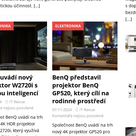
s do
etickou účinnost.
[…]
bezd
[...]
ONIKA
ELEKTRONIKA
uvádí nový
BenQ představil
ktor W2720i s
projektor BenQ
u inteligencí
GP520, který cílí na
rodinné prostředí
4
IT Revue
e nejsou povolené
07-11-2024
IT Revue
Komentáře nejsou povolené
st BenQ uvádí na trh
 4K HDR projektor
Společnost BenQ uvádí na trh
720i, který využívá
nový 4K projektor GP520 pro