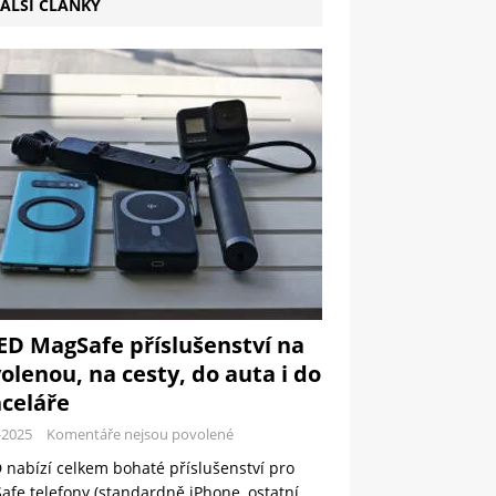
ALŠÍ ČLÁNKY
ED MagSafe příslušenství na
olenou, na cesty, do auta i do
celáře
-2025
Komentáře nejsou povolené
 nabízí celkem bohaté příslušenství pro
fe telefony (standardně iPhone, ostatní