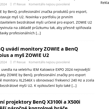
Rekl
-2024
IT Revue
Komentáře nejsou povolené
 by BenQ, profesionální značka produktů pro esport,
tavuje myš U2. Novinka v portfoliu je prvním
tavitelem bezdrátové myši určené pro esport. ZOWIE U2
vyvinuta na základě průzkumu tak, aby přesně splňovala
davky profesionálních
[…]
Q uvádí monitory ZOWIE a BenQ
ius a myš ZOWIE U2
-2024
IT Revue
Komentáře nejsou povolené
uvedla na veletrhu IEM Katowice EXPO 2024 nejnovější
kty ZOWIE by BenQ, profesionální značky pro esport
ě monitoru XL2546X s obnovovací frekvencí 240 Hz a zcela
bezdrátové myši U2. K vyzkoušení bylo také
[…]
ní projektory BenQ X3100i a X500i
ěší náročné konzolové hráče