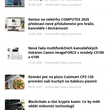
30-08-2025
Komentáře nejsou povolené
Genius na veletrhu COMPUTEX 2025
představí nové příslušenství pro hráče,
kanceláře i domácnosti
14-05-2025
Komentáře nejsou povolené
Nová řada multifunkčních kancelářských
tiskáren Canon imageFORCE s modely C5100
a 6100
12-05-2025
Komentáře nejsou povolené
Domácí pec na pizzu Cuisinart CPZ-120
promění vaši kuchyň na italskou pizzerii
09-05-2025
Komentáře nejsou povolené
Blockchain a růst krypto kasin: Co by měli
vědět milovníci technologií