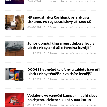
27-03-2024
IT Revue
Komentáře nejsou povolené
HP spouští akci Cashback při nákupu
tiskáren. Po registraci slevy až 1200 Kč
01-02-2024
IT Revue
Komentáře nejsou povolené
Sonos domácí kina a reprodukory jsou v
Black Friday akci až o čtvrtinu levnější
14-11-2023
IT Revue
Komentáře nejsou povolené
DOOGEE obrněné telefony a tablety jsou při
Black Friday téměř o dva tisíce levnější
10-11-2023
IT Revue
Komentáře nejsou povolené
Vodafone ve vánoční kampani nabízí slevy
na chytrou elektroniku až 5 000 korun
07-11-2023
IT Revue
Komentáře nejsou povolené