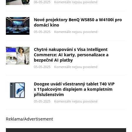
06-05-2025
Komentáře nejsou povolené
Nové projektory BenQ W5850 a W4100i pro
domácí kino
05-05-2025
Komentáře nejsou povolené
Chytré nakupování s Visa Intelligent
Commerce: AI karty, personalizace a
bezpečné AI platby
05-05-2025
Komentáře nejsou povolené
Doogee uvádí všestranný tablet T40 VIP
s 11palcovým displejem a kompletním
příslušenstvím
05-05-2025
Komentáře nejsou povolené
Reklama/Advertisement