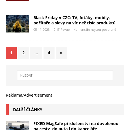
Black Friday v CZC: TV, foťáky, mobily,
počítače a slevy na víc než tisíc produktů
05-11-2023
IT Revue
Komentáře nejsou povolené
1
2
…
4
»
Reklama/Advertisement
DALŠÍ ČLÁNKY
FIXED MagSafe příslušenství na dovolenou,
na cesty, do auta i do kanceláře