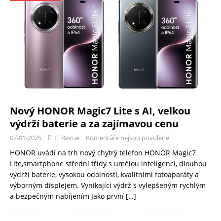
Nový HONOR Magic7 Lite s AI, velkou
výdrží baterie a za zajímavou cenu
07-01-2025
IT Revue
Komentáře nejsou povolené
HONOR uvádí na trh nový chytrý telefon HONOR Magic7
Lite,smartphone střední třídy s umělou inteligencí, dlouhou
výdrží baterie, vysokou odolností, kvalitními fotoaparáty a
výborným displejem. Vynikající výdrž s vylepšeným rychlým
a bezpečným nabíjením Jako první
[…]