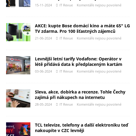
15-11-2024
IT Revue
Komentáře nejsou povolené
AKCE: kupte Bose domácí kino a máte 65″ LG
TV zdarma. Pro 100 šťastných zájemců
21-06-2024
IT Revue
Komentáře nejsou povolené
Levnější letní tarify Vodafone: Operátor v
létě přidává data k předplaceným kartám
03-06-2024
IT Revue
Komentáře nejsou povolené
Sleva, akce, dobírka a recenze. Tohle Čechy
zajímá při nákupech na internetu
28-05-2024
IT Revue
Komentáře nejsou povolené
TCL televize, telefony a další elektroniku teď
nakoupíte v CZC levněji