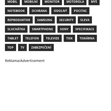
MOBIL
MOBILNÍ
MONITOR
MOTOROLA
MYŠ
NOTEBOOK
OCHRANA
ODOLNÝ
POCITAC
REPRODUKTOR
SAMSUNG
SECURITY
SLEVA
SLUCHÁTKA
SMARTPHONE
SONY
SPECIFIKACE
TABLET
TELEFON
TELEVIZE
TISK
TISKÁRNA
TOP
TV
ZABEZPEČENÍ
Reklama/Advertisement