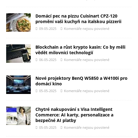
Domácí pec na pizzu Cuisinart CPZ-120
promění vaši kuchyň na italskou pizzerii
09-05-2025
Komentáře nejsou povolené
Blockchain a růst krypto kasin: Co by měli
vědět milovníci technologií
06-05-2025
Komentáře nejsou povolené
Nové projektory BenQ W5850 a W4100i pro
domácí kino
05-05-2025
Komentáře nejsou povolené
Chytré nakupování s Visa Intelligent
Commerce: AI karty, personalizace a
bezpečné AI platby
05-05-2025
Komentáře nejsou povolené