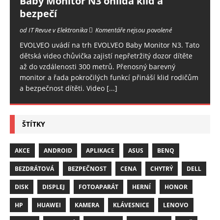
Baby Monitor N3 ohlídá klid a
bezpečí
od IT Revue v Elektronika
Komentáře nejsou povolené
EVOLVEO uvádí na trh EVOLVEO Baby Monitor N3. Tato
dětská video chůvička zajistí nepřetržitý dozor dítěte
až do vzdálenosti 300 metrů. Přenosný barevný
monitor a řada pokročilých funkcí přináší klid rodičům
a bezpečnost dítěti. Video
[...]
ŠTÍTKY
AKCE
ANDROID
APLIKACE
ASUS
BENQ
BEZDRÁTOVÁ
BEZPEČNOST
CENA
CHYTRÝ
DELL
DISK
DISPLEJ
FOTOAPARÁT
HERNÍ
HONOR
HP
HUAWEI
KAMERA
KLÁVESNICE
LENOVO