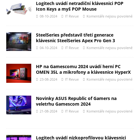
Logitech uvádí netradiční klávesnici POP
Icon Keys a myš POP Mouse
08-10-2024
IT Revue
Komentáře nejsou povolené
SteelSeries představil třetí generace
klávesnic SteelSeries Apex Pro Gen 3
04-10-2024
IT Revue
Komentáře nejsou povolené
HP na Gamescomu 2024 uvádí herní PC
OMEN 35L a mikrofony a klávesnice HyperX
23-08-2024
IT Revue
Komentáře nejsou povolené
Novinky ASUS Republic of Gamers na
veletrhu Gamescom 2024
21-08-2024
IT Revue
Komentáře nejsou povolené
Logitech uvádí nízkoprofilovou klávesnici