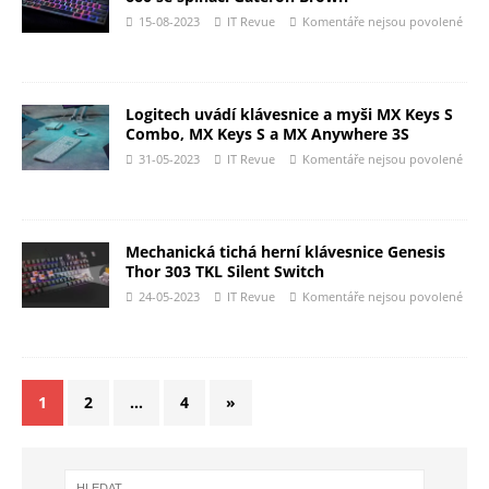
15-08-2023
IT Revue
Komentáře nejsou povolené
Logitech uvádí klávesnice a myši MX Keys S
Combo, MX Keys S a MX Anywhere 3S
31-05-2023
IT Revue
Komentáře nejsou povolené
Mechanická tichá herní klávesnice Genesis
Thor 303 TKL Silent Switch
24-05-2023
IT Revue
Komentáře nejsou povolené
1
2
…
4
»