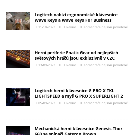
Logitech nabízí ergonomické klávesnice
Wave Keys a Wave Keys For Business
11-10-2023
IT Revue
Komentáře nejsou povolené
Herní periferie Fnatic Gear od nejlepších
světových hráčů jsou exkluzivně v CZC
13-09-2023
IT Revue
Komentáře nejsou povolené
Logitech herní klávesnice G PRO X TKL
LIGHTSPEED a myš G PRO X SUPERLIGHT 2
05-09-2023
IT Revue
Komentáře nejsou povolené
Mechanická herní klávesnice Genesis Thor
660 se spínači Gateron Brown