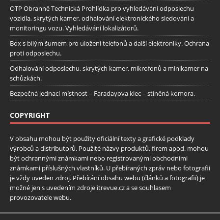
OTP Obranně Technická Prohlídka pro vyhledávání odposlechu
vozidla, skrytých kamer, odhalování elektronického sledování a
monitoringu vozu. Vyhledávání lokalizátorů.
Box s bílým šumem pro uložení telefonů a další elektroniky. Ochrana
proti odposlechu.
Odhalování odposlechu, skrytých kamer, mikrofonů a minikamer na
schůzkách.
Bezpečná jednací místnost – Faradayova klec – stíněná komora.
COPYRIGHT
V obsahu mohou být použity oficiální texty a grafické podklady
výrobců a distributorů. Použité názvy produktů, firem apod. mohou
být ochrannými známkami nebo registrovanými obchodními
známkami příslušných vlastníků. U přebíraných zpráv nebo fotografií
je vždy uveden zdroj. Přebírání obsahu webu (článků a fotografií) je
možné jen s uvedením zdroje itrevue.cz a se souhlasem
provozovatele webu.