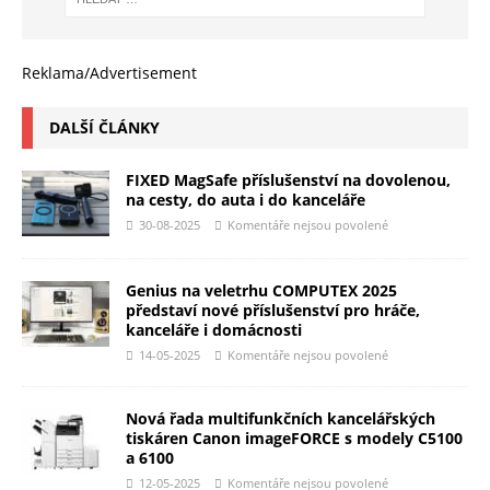
Reklama/Advertisement
DALŠÍ ČLÁNKY
FIXED MagSafe příslušenství na dovolenou,
na cesty, do auta i do kanceláře
30-08-2025
Komentáře nejsou povolené
Genius na veletrhu COMPUTEX 2025
představí nové příslušenství pro hráče,
kanceláře i domácnosti
14-05-2025
Komentáře nejsou povolené
Nová řada multifunkčních kancelářských
tiskáren Canon imageFORCE s modely C5100
a 6100
12-05-2025
Komentáře nejsou povolené