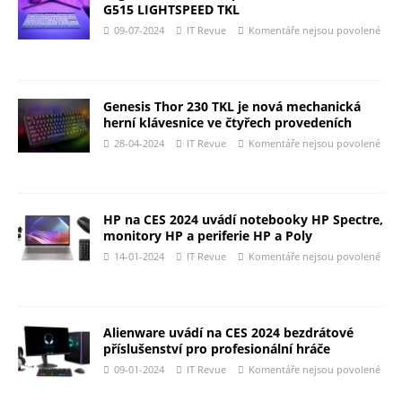
G515 LIGHTSPEED TKL
09-07-2024
IT Revue
Komentáře nejsou povolené
Genesis Thor 230 TKL je nová mechanická
herní klávesnice ve čtyřech provedeních
28-04-2024
IT Revue
Komentáře nejsou povolené
HP na CES 2024 uvádí notebooky HP Spectre,
monitory HP a periferie HP a Poly
14-01-2024
IT Revue
Komentáře nejsou povolené
Alienware uvádí na CES 2024 bezdrátové
příslušenství pro profesionální hráče
09-01-2024
IT Revue
Komentáře nejsou povolené