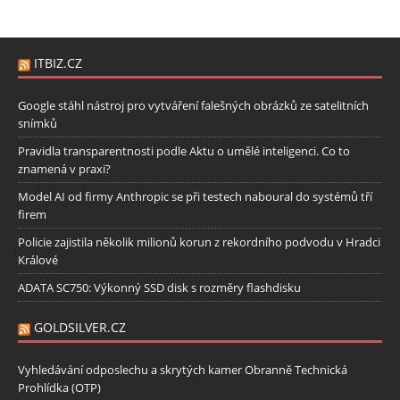
ITBIZ.CZ
Google stáhl nástroj pro vytváření falešných obrázků ze satelitních
snímků
Pravidla transparentnosti podle Aktu o umělé inteligenci. Co to
znamená v praxi?
Model AI od firmy Anthropic se při testech naboural do systémů tří
firem
Policie zajistila několik milionů korun z rekordního podvodu v Hradci
Králové
ADATA SC750: Výkonný SSD disk s rozměry flashdisku
GOLDSILVER.CZ
Vyhledávání odposlechu a skrytých kamer Obranně Technická
Prohlídka (OTP)