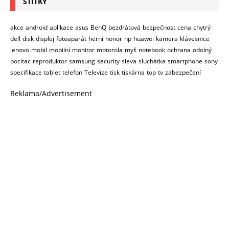
ŠTÍTKY
akce
android
aplikace
asus
BenQ
bezdrátová
bezpečnost
cena
chytrý
dell
disk
displej
fotoaparát
herní
honor
hp
huawei
kamera
klávesnice
lenovo
mobil
mobilní
monitor
motorola
myš
notebook
ochrana
odolný
pocitac
reproduktor
samsung
security
sleva
sluchátka
smartphone
sony
specifikace
tablet
telefon
Televize
tisk
tiskárna
top
tv
zabezpečení
Reklama/Advertisement