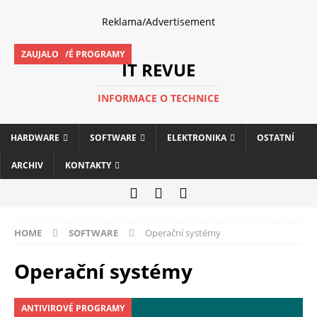
Reklama/Advertisement
ANTIVIROVÉ PROGRAMY
ZAUJALO
IT REVUE
INFORMACE O TECHNICE
HARDWARE
SOFTWARE
ELEKTRONIKA
OSTATNÍ
ARCHIV
KONTAKTY
HOME
SOFTWARE
Operační systémy
Operační systémy
ANTIVIROVÉ PROGRAMY