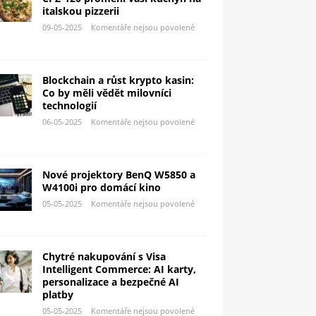
italskou pizzerii
09-05-2025
Komentáře nejsou povolené
Blockchain a růst krypto kasin:
Co by měli vědět milovníci
technologií
06-05-2025
Komentáře nejsou povolené
Nové projektory BenQ W5850 a
W4100i pro domácí kino
05-05-2025
Komentáře nejsou povolené
Chytré nakupování s Visa
Intelligent Commerce: AI karty,
personalizace a bezpečné AI
platby
05-05-2025
Komentáře nejsou povolené