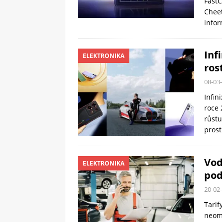
FastC
Cheet
infor
Inf
ELEKTRONIKA
ros
08-03
Infin
roce 
růstu
prost
Vod
ELEKTRONIKA
pod
20-02
Tarif
neome