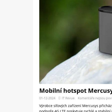
[ 09-05-2025 ]
Domácí pec 
OSTATNÍ
[ 06-05-2025 ]
Blockchain a
SOFTWARE
Mobilní hotspot Mercus
01-12-2024
IT Revue
Komentáře nejsou pov
Výrobce síťových zařízení Mercusys přichá
podpoře 4G LTE poskytuje rychlé a stabilní p