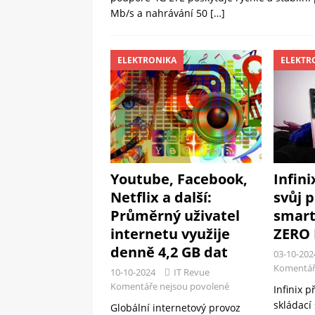
Mb/s a nahrávání 50
[…]
ELEKTRONIKA
ELEKTR
Youtube, Facebook,
Infini
Netflix a další:
svůj p
Průměrný uživatel
smart
internetu využije
ZERO 
denně 4,2 GB dat
03-10-202
Komentář
10-10-2024
IT Revue
Komentáře nejsou povolené
Infinix p
skládací
Globální internetový provoz