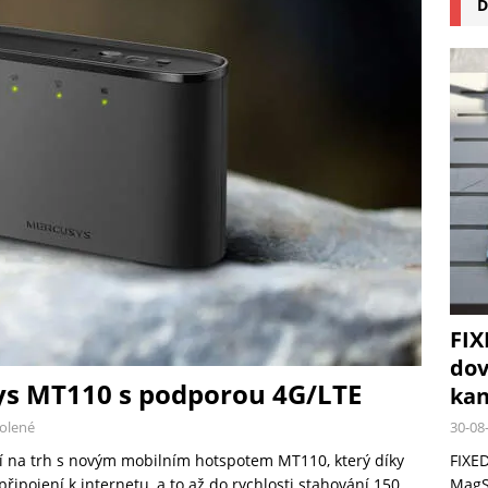
D
na pizzu Cuisinart CPZ-120 promění vaši kuchyň na italskou pizzerii
 růst krypto kasin: Co by měli vědět milovníci technologií
FIX
dov
ys MT110 s podporou 4G/LTE
kan
30-08
olené
FIXED
zí na trh s novým mobilním hotspotem MT110, který díky
MagSa
řipojení k internetu, a to až do rychlosti stahování 150