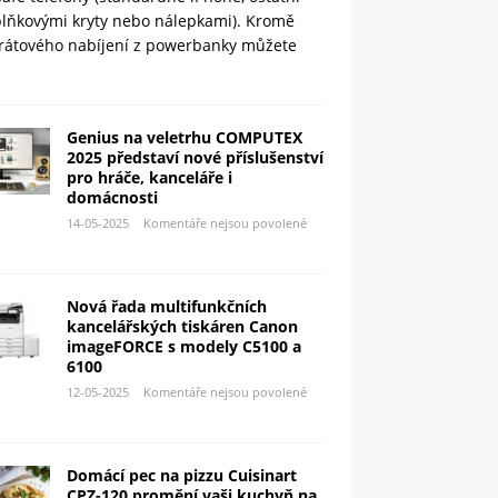
plňkovými kryty nebo nálepkami). Kromě
rátového nabíjení z powerbanky můžete
Genius na veletrhu COMPUTEX
2025 představí nové příslušenství
pro hráče, kanceláře i
domácnosti
14-05-2025
Komentáře nejsou povolené
Nová řada multifunkčních
kancelářských tiskáren Canon
imageFORCE s modely C5100 a
6100
12-05-2025
Komentáře nejsou povolené
Domácí pec na pizzu Cuisinart
CPZ-120 promění vaši kuchyň na