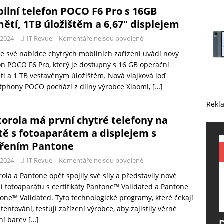
ilní telefon POCO F6 Pro s 16GB
ětí, 1TB úložištěm a 6,67″ displejem
-2024
IT Revue
Komentáře nejsou povolené
e své nabídce chytrých mobilních zařízení uvádí nový
on POCO F6 Pro, který je dostupný s 16 GB operační
i a 1 TB vestavěným úložištěm. Nová vlajková loď
tphony POCO pochází z dílny výrobce Xiaomi,
[…]
Rekl
orola má první chytré telefony na
tě s fotoaparátem a displejem s
řením Pantone
-2024
IT Revue
Komentáře nejsou povolené
ola a Pantone opět spojily své síly a představily nové
í fotoaparátu s certifikáty Pantone™ Validated a Pantone
one™ Validated. Tyto technologické programy, které čekají
tentování, testují zařízení výrobce, aby zajistily věrné
ní barev
[…]