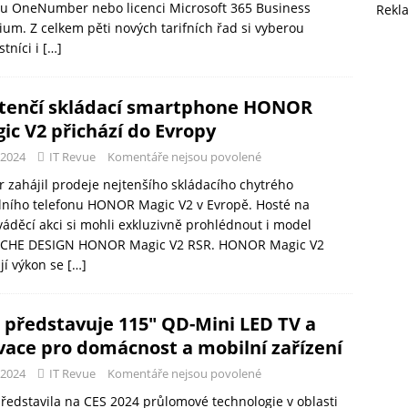
bu OneNumber nebo licenci Microsoft 365 Business
Rekl
um. Z celkem pěti nových tarifních řad si vyberou
stníci i
[…]
tenčí skládací smartphone HONOR
ic V2 přichází do Evropy
-2024
IT Revue
Komentáře nejsou povolené
 zahájil prodeje nejtenšího skládacího chytrého
lního telefonu HONOR Magic V2 v Evropě. Hosté na
áděcí akci si mohli exkluzivně prohlédnout i model
CHE DESIGN HONOR Magic V2 RSR. HONOR Magic V2
jí výkon se
[…]
 představuje 115″ QD-Mini LED TV a
vace pro domácnost a mobilní zařízení
-2024
IT Revue
Komentáře nejsou povolené
ředstavila na CES 2024 průlomové technologie v oblasti