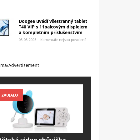
Doogee uvádí všestranný tablet
T40 VIP s 11palcovým displejem
a kompletním příslušenstvím
05-05-2025
Komentáře nejsou povolené
ama/Advertisement
ZAUJALO
Dětská video chůvička