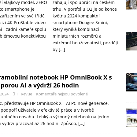
ší vlajkový model, ZERO
zahajují spolupráci na českém
nto smartphone je
trhu. V portfoliu O2 je od konce
zařízením ve své třídě,
května 2024 kompaktní
bízí 4K ProStable video
smartphone Doogee Smini,
í i zadní kameře spolu
který vyniká kombinací
blémovou konektivitou
miniaturních rozměrů a
extrémní houževnatosti, později
by
[…]
ramobilní notebook HP OmniBook X s
porou AI a výdrží 26 hodin
-2024
IT Revue
Komentáře nejsou povolené
c. představuje HP OmniBook X – AI PC nové generace,
 podpoří uživatele v efektivitě práce a v tvorbě
luplného obsahu. Lehký a výkonný notebook na jedno
í vydrží pracovat až 26 hodin. Způsob,
[…]