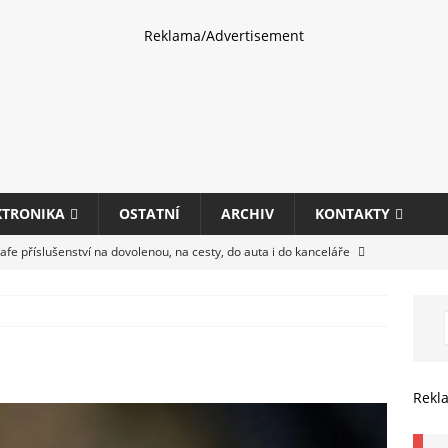
Reklama/Advertisement
KTRONIKA
OSTATNÍ
ARCHIV
KONTAKTY
fe příslušenství na dovolenou, na cesty, do auta i do kanceláře
eletrhu COMPUTEX 2025 představí nové příslušenství pro hráče,
HARDWARE
ultifunkčních kancelářských tiskáren Canon imageFORCE s modely
Rekl
E