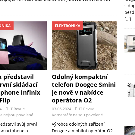
s do
bezd
[...]
ONIKA
ELEKTRONIKA
x představil
Odolný kompaktní
rvní skládací
telefon Doogee Smini
phone Infinix
je nově v nabídce
Flip
operátora O2
4
IT Revue
03-06-2024
IT Revue
e nejsou povolené
Komentáře nejsou povolené
ředstavil svůj první
Výrobce odolných zařízení
 smartphone a
Doogee a mobilní operátor O2