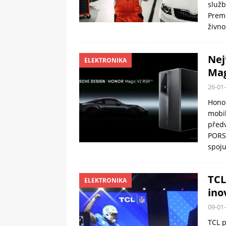
služ
Premi
živno
Nej
ELEKTRONIKA
Mag
26-01
Honor
mobi
předv
PORS
spoju
TCL
ELEKTRONIKA
ino
09-01
TCL p