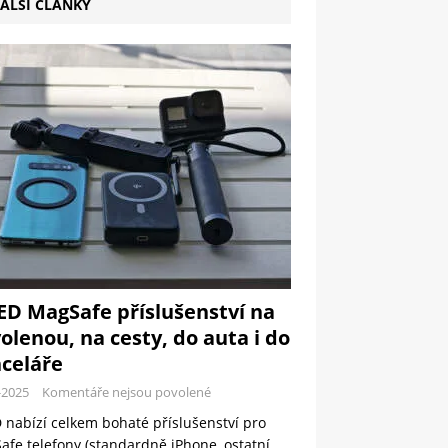
ALŠÍ ČLÁNKY
ED MagSafe příslušenství na
olenou, na cesty, do auta i do
celáře
-2025
Komentáře nejsou povolené
 nabízí celkem bohaté příslušenství pro
fe telefony (standardně iPhone, ostatní