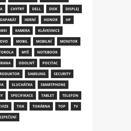
A
CHYTRÝ
DELL
DISK
DISPLEJ
OAPARÁT
HERNÍ
HONOR
HP
WEI
KAMERA
KLÁVESNICE
NOVO
MOBIL
MOBILNÍ
MONITOR
TOROLA
MYŠ
NOTEBOOK
HRANA
ODOLNÝ
POCITAC
RODUKTOR
SAMSUNG
SECURITY
VA
SLUCHÁTKA
SMARTPHONE
NY
SPECIFIKACE
TABLET
TELEFON
EVIZE
TISK
TISKÁRNA
TOP
TV
EZPEČENÍ