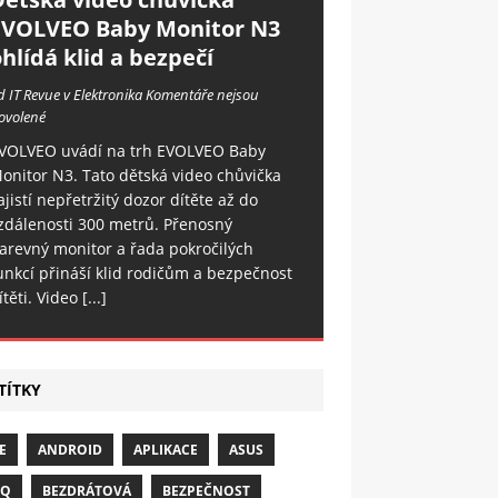
EVOLVEO Baby Monitor N3
hlídá klid a bezpečí
d IT Revue v Elektronika
Komentáře nejsou
ovolené
VOLVEO uvádí na trh EVOLVEO Baby
onitor N3. Tato dětská video chůvička
ajistí nepřetržitý dozor dítěte až do
zdálenosti 300 metrů. Přenosný
arevný monitor a řada pokročilých
unkcí přináší klid rodičům a bezpečnost
ítěti. Video
[...]
TÍTKY
E
ANDROID
APLIKACE
ASUS
NQ
BEZDRÁTOVÁ
BEZPEČNOST