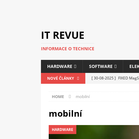
IT REVUE
INFORMACE O TECHNICE
HARDWARE
SOFTWARE
ELE
[ 30-08-2025 ]
FIXED MagSa
NOVÉ ČLÁNKY
ELEKTRONIKA
HOME
mobilní
[ 14-05-2025 ]
Genius na v
kanceláře i domácnosti
mobilní
[ 12-05-2025 ]
Nová řada m
HARDWARE
C5100 a 6100
PERIFERI