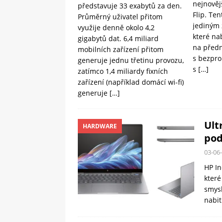
nejnověj
představuje 33 exabytů za den.
Flip. Te
Průměrný uživatel přitom
jediným 
využije denně okolo 4,2
které na
gigabytů dat. 6,4 miliard
na předn
mobilních zařízení přitom
s bezpro
generuje jednu třetinu provozu,
s
[…]
zatímco 1,4 miliardy fixních
zařízení (například domácí wi-fi)
generuje
[…]
Ult
HARDWARE
pod
03-06
HP In
které
smys
nabit