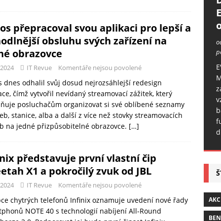
o
os přepracoval svou aplikaci pro lepší a
odlnější obsluhu svých zařízení na
o
né obrazovce
p
E
-2024
IT Revue
Komentáře nejsou povolené
M
 dnes odhalil svůj dosud nejrozsáhlejší redesign
z
ace, čímž vytvořil nevídaný streamovací zážitek, který
v
ňuje posluchačům organizovat si své oblíbené seznamy
b
eb, stanice, alba a další z více než stovky streamovacích
f
b na jedné přizpůsobitelné obrazovce.
[…]
d
inix představuje první vlastní čip
etah X1 a pokročilý zvuk od JBL
Š
-2024
IT Revue
Komentáře nejsou povolené
ce chytrých telefonů Infinix oznamuje uvedení nové řady
AKC
phonů NOTE 40 s technologií nabíjení All-Round
BE