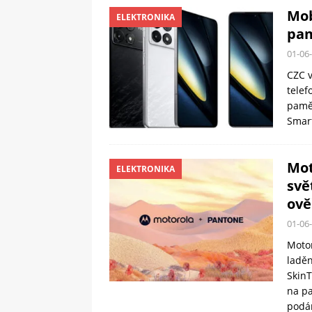
Mob
ELEKTRONIKA
pam
01-06
CZC v
telef
pamět
Smar
Mot
ELEKTRONIKA
svě
ově
01-06
Motor
laděn
SkinT
na pa
podá