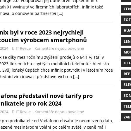
harge 2.0. Podporovat jej bude první čipset Infinix
ah X1 vyvinutý ve firemních laboratořích. Infinix také
CEN
moval o obnovení partnerství
[…]
FOT
HUA
inix byl v roce 2023 nejrychleji
toucím výrobcem smartphonů
LE
-2024
IT Revue
Komentáře nejsou povolené
MO
ix se díky meziročnímu zvýšení prodejů o 64,1 % stal v
OC
2023 lídrem trhu chytrých mobilních telefonů z hlediska
. Svůj loňský úspěch chce Infinix potvrdit i v letošním roce
REP
řednictvím inovací představených na
[…]
SLE
afone představil nové tarify pro
SO
nikatele pro rok 2024
TEL
-2024
IT Revue
Komentáře nejsou povolené
ZAB
y pro podnikatele od Vodafonu obsahuje neomezená data,
zené mezinárodní volání po celém světě, v ceně má i