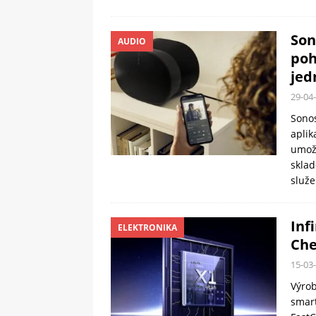
Son
AUDIO
poh
jed
29-04
Sonos
aplik
umož
sklad
služe
Inf
ELEKTRONIKA
Che
15-03
Výrob
smart