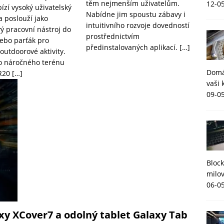
těm nejmenším uživatelům.
12-0
ízí vysoký uživatelský
Nabídne jim spoustu zábavy i
a poslouží jako
intuitivního rozvoje dovedností
vý pracovní nástroj do
prostřednictvím
ebo parťák pro
předinstalovaných aplikací.
[…]
outdoorové aktivity.
o náročného terénu
Domá
R20
[…]
vaši 
09-0
Block
milov
06-0
xy XCover7 a odolný tablet Galaxy Tab