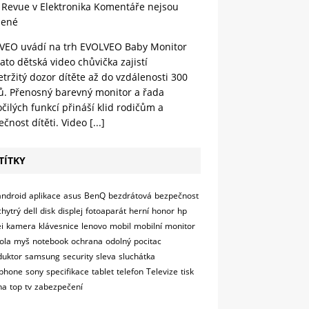
 Revue v Elektronika
Komentáře nejsou
lené
VEO uvádí na trh EVOLVEO Baby Monitor
ato dětská video chůvička zajistí
tržitý dozor dítěte až do vzdálenosti 300
ů. Přenosný barevný monitor a řada
čilých funkcí přináší klid rodičům a
čnost dítěti. Video
[...]
TÍTKY
android
aplikace
asus
BenQ
bezdrátová
bezpečnost
chytrý
dell
disk
displej
fotoaparát
herní
honor
hp
i
kamera
klávesnice
lenovo
mobil
mobilní
monitor
ola
myš
notebook
ochrana
odolný
pocitac
duktor
samsung
security
sleva
sluchátka
phone
sony
specifikace
tablet
telefon
Televize
tisk
na
top
tv
zabezpečení