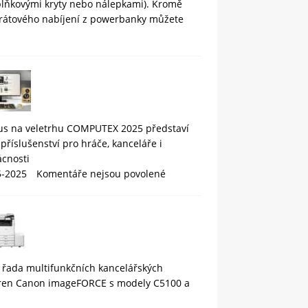
plňkovými kryty nebo nálepkami). Kromě
rátového nabíjení z powerbanky můžete
us na veletrhu COMPUTEX 2025 představí
příslušenství pro hráče, kanceláře i
cnosti
5-2025
Komentáře nejsou povolené
 řada multifunkčních kancelářských
áren Canon imageFORCE s modely C5100 a