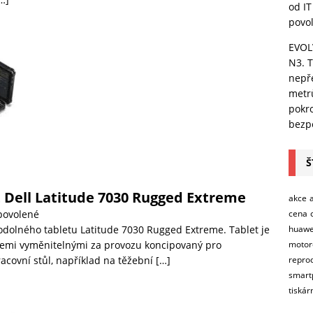
od IT
povo
EVOL
N3. T
nepře
metr
pokro
bezpe
Š
 Dell Latitude 7030 Rugged Extreme
akce
cena
povolené
huawe
odolného tabletu Latitude 7030 Rugged Extreme. Tablet je
motor
riemi vyměnitelnými za provozu koncipovaný pro
repro
racovní stůl, například na těžební
[…]
smart
tiskár