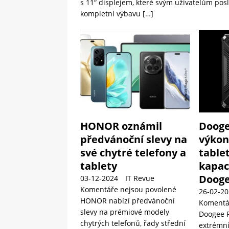
s 11“ displejem, které svým uživatelům pos
kompletní výbavu
[…]
HONOR oznámil
Dooge
předvánoční slevy na
výkon
své chytré telefony a
tablet
tablety
kapac
Dooge
03-12-2024
IT Revue
Komentáře nejsou povolené
26-02-20
HONOR nabízí předvánoční
Komentá
slevy na prémiové modely
Doogee R
chytrých telefonů, řady střední
extrémní