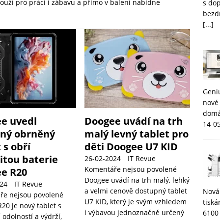
louží pro práci i zábavu a přímo v balení nabídne
s do
bezd
[...]
Geni
nové 
domá
e uvedl
Doogee uvádí na trh
14-0
ný obrněný
malý levný tablet pro
 s obří
děti Doogee U7 KID
itou baterie
26-02-2024
IT Revue
Komentáře nejsou povolené
e R20
Doogee uvádí na trh malý, lehký
24
IT Revue
a velmi cenově dostupný tablet
Nová
ře nejsou povolené
U7 KID, který je svým vzhledem
tisk
20 je nový tablet s
i výbavou jednoznačně určený
6100
 odolností a výdrží,