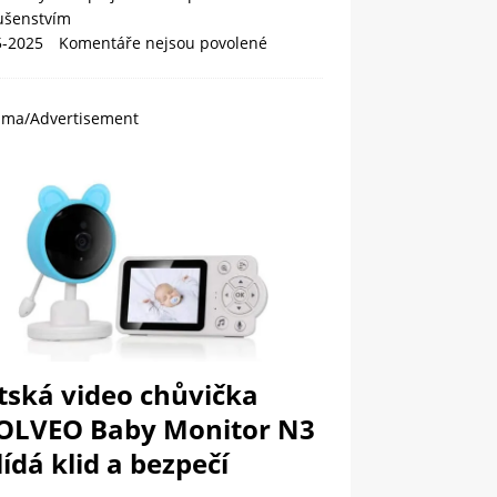
lušenstvím
5-2025
Komentáře nejsou povolené
ama/Advertisement
tská video chůvička
OLVEO Baby Monitor N3
ídá klid a bezpečí