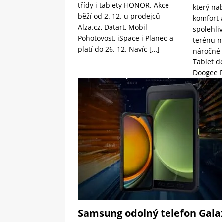
třídy i tablety HONOR. Akce
který nab
běží od 2. 12. u prodejců
komfort 
Alza.cz, Datart, Mobil
spolehli
Pohotovost, iSpace i Planeo a
terénu n
platí do 26. 12. Navíc
[…]
náročné 
Tablet d
Doogee 
Samsung odolný telefon Gala