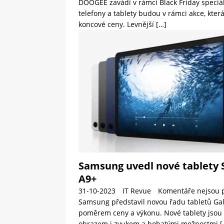
DOOGEE zavádí v rámci Black Friday speciál
telefony a tablety budou v rámci akce, která
koncové ceny. Levnější
[…]
Samsung uvedl nové tablety 
A9+
31-10-2023
IT Revue
Komentáře nejsou 
Samsung představil novou řadu tabletů Ga
poměrem ceny a výkonu. Nové tablety jsou k
obrazem i zvukem a bohatými možnostmi
[