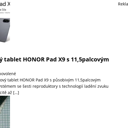
Rekl
ý tablet HONOR Pad X9 s 11,5palcovým
povolené
ový tablet HONOR Pad X9 s působivým 11,5palcovým
stémem se šesti reproduktory s technologií ladění zvuku
citě až
[…]