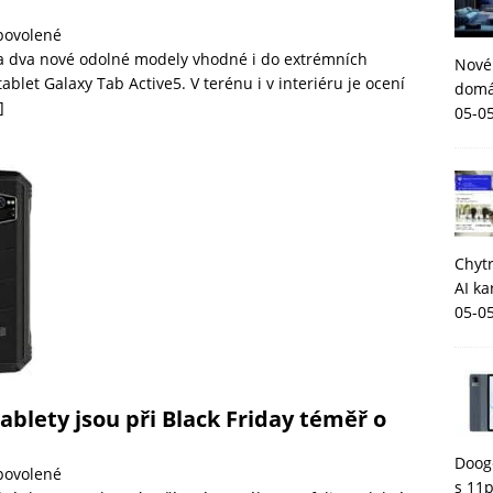
povolené
la dva nové odolné modely vhodné i do extrémních
Nové
blet Galaxy Tab Active5. V terénu i v interiéru je ocení
domá
]
05-0
Chytr
AI ka
05-0
blety jsou při Black Friday téměř o
Dooge
povolené
s 11