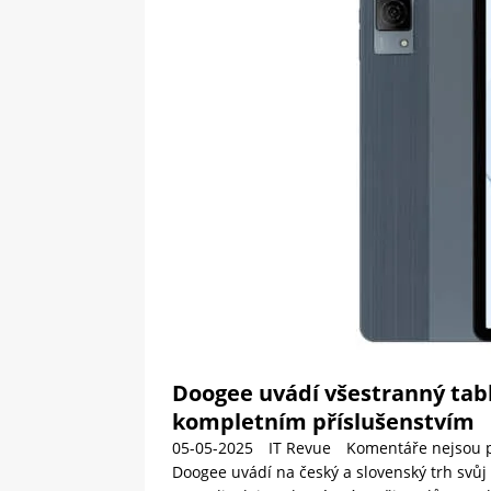
[ 09-05-2025 ]
Domácí pec 
OSTATNÍ
[ 06-05-2025 ]
Blockchain a
SOFTWARE
Doogee uvádí všestranný tabl
kompletním příslušenstvím
05-05-2025
IT Revue
Komentáře nejsou 
Doogee uvádí na český a slovenský trh svůj 