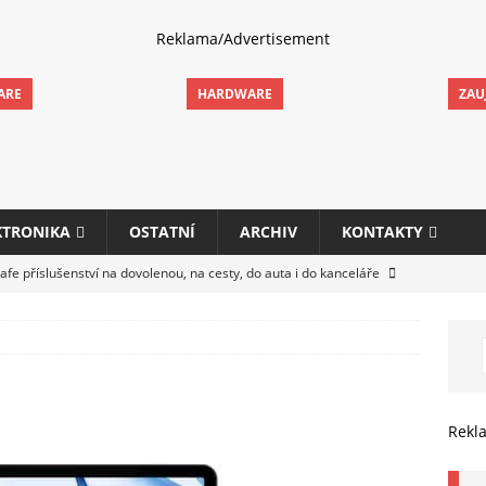
Reklama/Advertisement
ARE
HARDWARE
ZAU
KTRONIKA
OSTATNÍ
ARCHIV
KONTAKTY
fe příslušenství na dovolenou, na cesty, do auta i do kanceláře
eletrhu COMPUTEX 2025 představí nové příslušenství pro hráče,
HARDWARE
ultifunkčních kancelářských tiskáren Canon imageFORCE s modely
Rekl
E