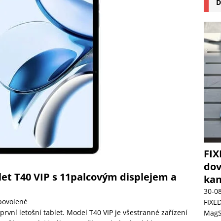
D
na pizzu Cuisinart CPZ-120 promění vaši kuchyň na italskou pizzerii
 růst krypto kasin: Co by měli vědět milovníci technologií
FIX
dov
et T40 VIP s 11palcovým displejem a
kan
30-0
povolené
FIXED
první letošní tablet. Model T40 VIP je všestranné zařízení
MagSa