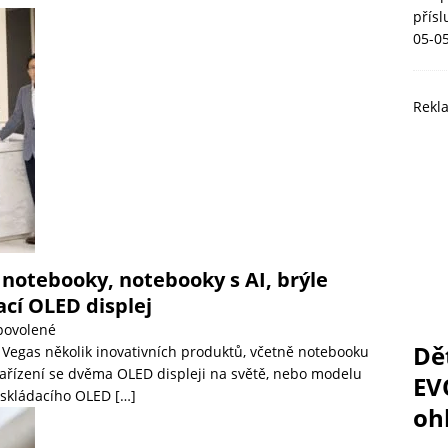
přís
05-0
Rekl
 notebooky, notebooky s AI, brýle
ací OLED displej
povolené
Dě
 Vegas několik inovativních produktů, včetně notebooku
ařízení se dvěma OLED displeji na světě, nebo modelu
EV
 skládacího OLED
[…]
ohl