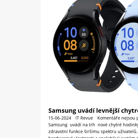
[ 09-05-2025 ]
Domácí pec 
OSTATNÍ
[ 06-05-2025 ]
Blockchain a
SOFTWARE
Samsung uvádí levnější chyt
15-06-2024
IT Revue
Komentáře nejsou 
Samsung uvádí na trh nové chytré hodinky
zdravotní funkce širšímu spektru uživatelů