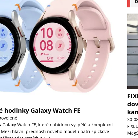
D
na pizzu Cuisinart CPZ-120 promění vaši kuchyň na italskou pizzerii
 růst krypto kasin: Co by měli vědět milovníci technologií
FIX
dov
ré hodinky Galaxy Watch FE
kan
povolené
30-0
 Galaxy Watch FE, které nabídnou vyspělé a komplexní
FIXED
. Mezi hlavní přednosti nového modelu patří špičkové
MagSa