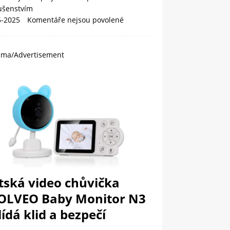
lušenstvím
5-2025
Komentáře nejsou povolené
ama/Advertisement
tská video chůvička
OLVEO Baby Monitor N3
ídá klid a bezpečí