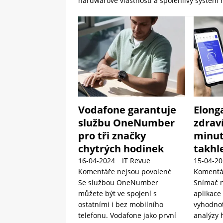
hardwarové vlastnosti a spolehlivý systém
Vodafone garantuje
Elong
službu OneNumber
zdraví
pro tři značky
minut
chytrých hodinek
takhle
16-04-2024
IT Revue
15-04-20
Komentáře nejsou povolené
Komentá
Se službou OneNumber
Snímač n
můžete být ve spojení s
aplikace
ostatními i bez mobilního
vyhodnot
telefonu. Vodafone jako první
analýzy 