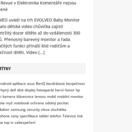
 Revue v Elektronika
Komentáře nejsou
lené
VEO uvádí na trh EVOLVEO Baby Monitor
ato dětská video chůvička zajistí
tržitý dozor dítěte až do vzdálenosti 300
ů. Přenosný barevný monitor a řada
čilých funkcí přináší klid rodičům a
čnost dítěti. Video
[...]
TÍTKY
android
aplikace
asus
BenQ
bezdrátová
bezpečnost
chytrý
dell
disk
displej
fotoaparát
herní
honor
hp
i
kamera
klávesnice
lenovo
mobil
mobilní
monitor
ola
myš
notebook
ochrana
odolný
pocitac
duktor
samsung
security
sleva
sluchátka
phone
sony
specifikace
tablet
telefon
Televize
tisk
na
top
tv
zabezpečení