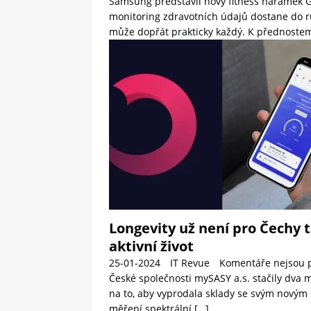
Samsung představil nový fitness náramek Ga
monitoring zdravotních údajů dostane do ru
může dopřát prakticky každý. K přednost
Longevity už není pro Čechy 
aktivní život
25-01-2024
IT Revue
Komentáře nejsou 
České společnosti mySASY a.s. stačily dva 
na to, aby vyprodala sklady se svým novým
měření spektrální
[…]