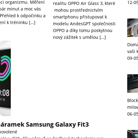
ci organizmu. Měření
12-0
realitu OPPO Air Glass 3, které
 pár minut a moc vás
mohou prostřednictvím
 Přehled k odpočinku a
smartphonu přistupovat k
ní k tréninku
[…]
modelu AndesGPT společnosti
OPPO a díky tomu poskytnou
nový zážitek s umělou
[…]
Domá
vaši 
09-0
Block
milov
06-0
náramek Samsung Galaxy Fit3
povolené