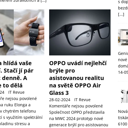
 měření zdravotních a
[…]
s do
bezd
[...]
Geni
nové 
a hlídá vaše
OPPO uvádí nejlehčí
domá
. Stačí jí pár
brýle pro
14-0
 denně. A
asistovanou realitu
 to dělá
na světě OPPO Air
Glass 3
24
IT Revue
ře nejsou povolené
28-02-2024
IT Revue
a ruku Elonga a
Komentáře nejsou povolené
 v chytrém telefonu
Nová
Společnost OPPO představila
í s využitím spektrální
tisk
na MWC 2024 prototyp nové
hladinu stresu a
6100
generace brýlí pro asistovanou