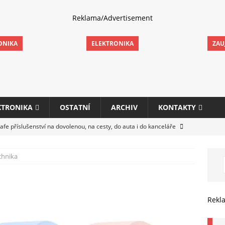
Reklama/Advertisement
ONIKA
ELEKTRONIKA
ZAU
KTRONIKA
OSTATNÍ
ARCHIV
KONTAKTY
fe příslušenství na dovolenou, na cesty, do auta i do kanceláře
chnika
eletrhu COMPUTEX 2025 představí nové příslušenství pro hráče,
HARDWARE
ultifunkčních kancelářských tiskáren Canon imageFORCE s modely
Rekl
E