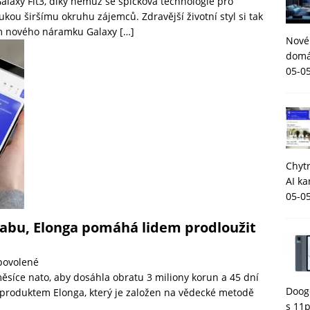
laxy Fit3, díky němuž se špičková technologie pro
kou širšímu okruhu zájemců. Zdravější životní styl si tak
em nového náramku Galaxy
[…]
Nové
domá
05-0
Chytr
AI ka
05-0
tabu, Elonga pomáhá lidem prodloužit
povolené
měsíce nato, aby dosáhla obratu 3 miliony korun a 45 dní
Dooge
 produktem Elonga, který je založen na vědecké metodě
s 11