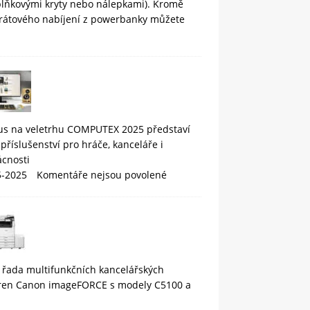
plňkovými kryty nebo nálepkami). Kromě
rátového nabíjení z powerbanky můžete
us na veletrhu COMPUTEX 2025 představí
příslušenství pro hráče, kanceláře i
cnosti
5-2025
Komentáře nejsou povolené
 řada multifunkčních kancelářských
áren Canon imageFORCE s modely C5100 a