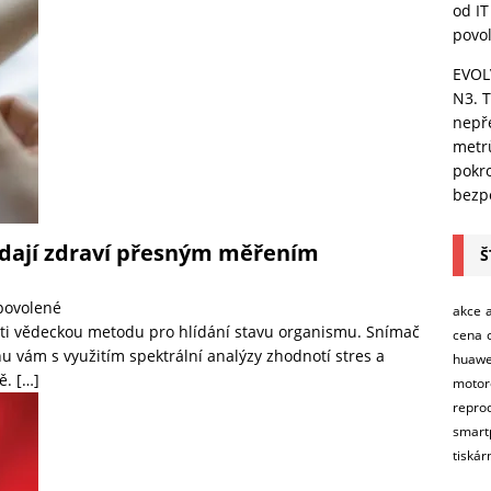
od IT
povo
EVOL
N3. T
nepře
metr
pokro
bezpe
ídají zdraví přesným měřením
Š
povolené
akce
sti vědeckou metodu pro hlídání stavu organismu. Snímač
cena
u vám s využitím spektrální analýzy zhodnotí stres a
huawe
ně.
[…]
motor
repro
smart
tiskár