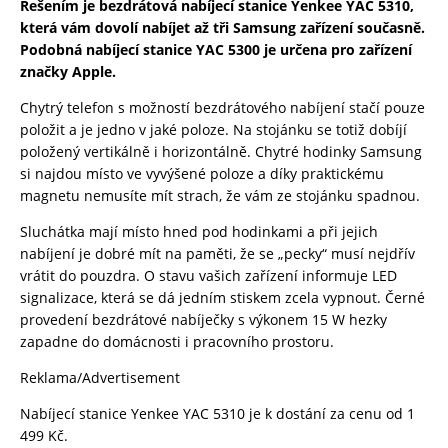
Řešením je bezdrátová nabíjecí stanice Yenkee YAC 5310,
která vám dovolí nabíjet až tři Samsung zařízení současně.
Podobná nabíjecí stanice YAC 5300 je určena pro zařízení
značky Apple.
Chytrý telefon s možností bezdrátového nabíjení stačí pouze
položit a je jedno v jaké poloze. Na stojánku se totiž dobíjí
položený vertikálně i horizontálně. Chytré hodinky Samsung
si najdou místo ve vyvýšené poloze a díky praktickému
magnetu nemusíte mít strach, že vám ze stojánku spadnou.
Sluchátka mají místo hned pod hodinkami a při jejich
nabíjení je dobré mít na paměti, že se „pecky“ musí nejdřív
vrátit do pouzdra. O stavu vašich zařízení informuje LED
signalizace, která se dá jedním stiskem zcela vypnout. Černé
provedení bezdrátové nabíječky s výkonem 15 W hezky
zapadne do domácnosti i pracovního prostoru.
Reklama/Advertisement
Nabíjecí stanice Yenkee YAC 5310 je k dostání za cenu od 1
499 Kč.