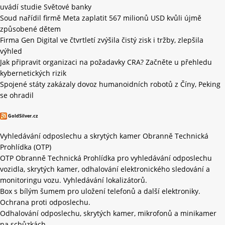
uvádí studie Světové banky
Soud nařídil firmě Meta zaplatit 567 milionů USD kvůli újmě
způsobené dětem
Firma Gen Digital ve čtvrtletí zvýšila čistý zisk i tržby, zlepšila
výhled
Jak připravit organizaci na požadavky CRA? Začněte u přehledu
kybernetických rizik
Spojené státy zakázaly dovoz humanoidních robotů z Číny, Peking
se ohradil
GoldSilver.cz
Vyhledávání odposlechu a skrytých kamer Obranně Technická
Prohlídka (OTP)
OTP Obranně Technická Prohlídka pro vyhledávání odposlechu
vozidla, skrytých kamer, odhalování elektronického sledování a
monitoringu vozu. Vyhledávání lokalizátorů.
Box s bílým šumem pro uložení telefonů a další elektroniky.
Ochrana proti odposlechu.
Odhalování odposlechu, skrytých kamer, mikrofonů a minikamer
na schůzkách.