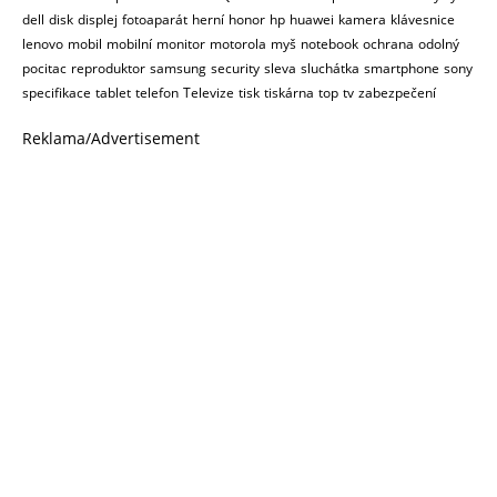
dell
disk
displej
fotoaparát
herní
honor
hp
huawei
kamera
klávesnice
lenovo
mobil
mobilní
monitor
motorola
myš
notebook
ochrana
odolný
pocitac
reproduktor
samsung
security
sleva
sluchátka
smartphone
sony
specifikace
tablet
telefon
Televize
tisk
tiskárna
top
tv
zabezpečení
Reklama/Advertisement