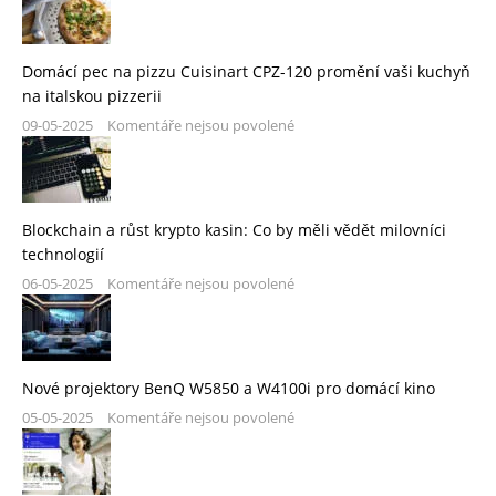
Domácí pec na pizzu Cuisinart CPZ-120 promění vaši kuchyň
na italskou pizzerii
09-05-2025
Komentáře nejsou povolené
Blockchain a růst krypto kasin: Co by měli vědět milovníci
technologií
06-05-2025
Komentáře nejsou povolené
Nové projektory BenQ W5850 a W4100i pro domácí kino
05-05-2025
Komentáře nejsou povolené