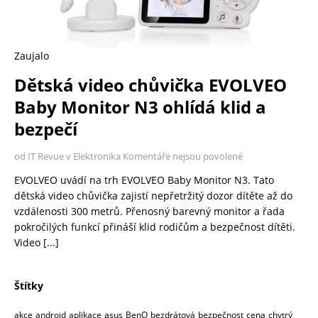
Zaujalo
Dětská video chůvička EVOLVEO
Baby Monitor N3 ohlídá klid a
bezpečí
od IT Revue v Elektronika
Komentáře nejsou povolené
EVOLVEO uvádí na trh EVOLVEO Baby Monitor N3. Tato
dětská video chůvička zajistí nepřetržitý dozor dítěte až do
vzdálenosti 300 metrů. Přenosný barevný monitor a řada
pokročilých funkcí přináší klid rodičům a bezpečnost dítěti.
Video
[...]
Štítky
akce
android
aplikace
asus
BenQ
bezdrátová
bezpečnost
cena
chytrý