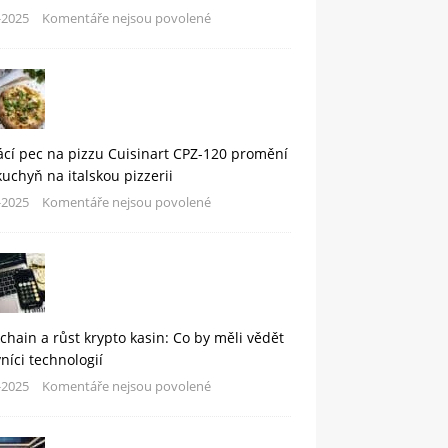
-2025
Komentáře nejsou povolené
cí pec na pizzu Cuisinart CPZ-120 promění
kuchyň na italskou pizzerii
-2025
Komentáře nejsou povolené
chain a růst krypto kasin: Co by měli vědět
níci technologií
-2025
Komentáře nejsou povolené