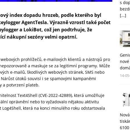
s do
bezd
tový index dopadu hrozeb, podle kterého byl
[...]
eylogger AgentTesla. Výrazně vzrostl také počet
logger a LokiBot, což jen podtrhuje, že
ící nákupní sezóny velmi opatrní.
Geni
 webových prohlížečů, e-mailových klientů a nástrojů pro
nové 
 nepozorovaně a maskuje se za legitimní programy. Může
domá
ových e-mailů, škodlivých webových stránek, SMS nebo
14-05
v. Nárůst útoků souvisí i se spamovými kampaněmi
 a potvrzení plateb.
anitelnost Text4Shell (CVE-2022-42889), která umožňuje
ciální oprávnění nebo to vyžadovalo nějakou aktivitu
t Log4Shell, která na konci minulého roku odstartovala
Nová
tisk
6100