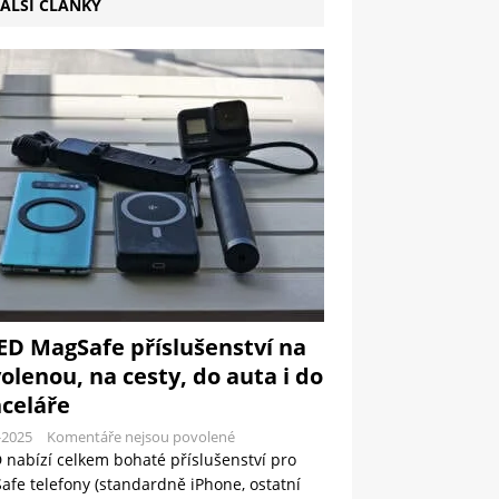
ALŠÍ ČLÁNKY
ED MagSafe příslušenství na
olenou, na cesty, do auta i do
celáře
-2025
Komentáře nejsou povolené
 nabízí celkem bohaté příslušenství pro
fe telefony (standardně iPhone, ostatní