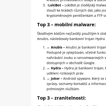
↑LokiBot –
LokiBot je zlodějský malwa
slouží ke krádeži různých dat, jako js
kryptoměnovým peněženkám a FTP s
Top 3 – mobilní malware:
Škodlivým kódům nejčastěji použitým k úto
Anubis, následovaly bankovní trojan Hydra 
↔
Anubis –
Anubis je bankovní troja
Postupně je vylepšován, včetně funkcí
nahrávání zvuku a ransomwarových sc
dostupných v obchodě Google.
↔ Hydra –
Hydra je bankovní trojan, 
udělení rizikových práv.
↔
Joker –
Android spyware, který se 
zprávy, seznamy kontaktů a informace
prémiovým službám.
Top 3 – zranitelnosti: