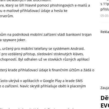
s 11
re, který se šíří hlavně pomocí phishingových e-mailů a
přís
ou e-mailové přihlašovací údaje a hesla ke
05-05
erverům.
Rekl
kům na podniková mobilní zařízení vládl bankovní trojan
a spyware Joker.
n, určený pro mobilní telefony se systémem Android.
 pro vzdálený přístup, sledování stisknutých kláves,
hopností. Byl odhalen už ve stovkách různých aplikací
který krade přihlašovací údaje k finančním účtům a žádá o
často ukrývá v aplikacích v Google Play a krade SMS
 o zařízení. Navíc skrytě přihlašuje oběti k placeným
Zauja
Dě
EV