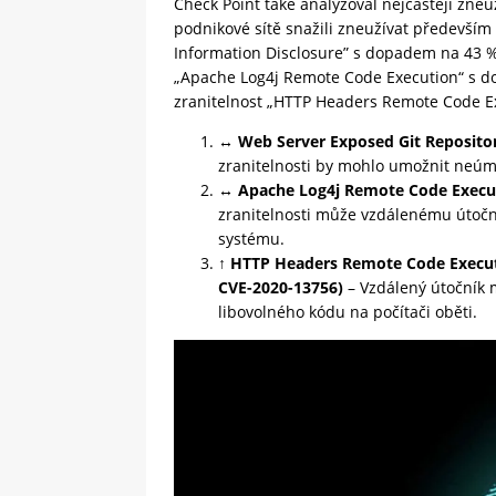
Check Point také analyzoval nejčastěji zneu
podnikové sítě snažili zneužívat především
Information Disclosure” s dopadem na 43 % 
„Apache Log4j Remote Code Execution“ s do
zranitelnost „HTTP Headers Remote Code Ex
↔
Web Server Exposed Git Reposito
zranitelnosti by mohlo umožnit neúmy
↔
Apache Log4j Remote Code Execu
zranitelnosti může vzdálenému útočn
systému.
↑ HTTP Headers Remote Code Execut
CVE-2020-13756)
– Vzdálený útočník 
libovolného kódu na počítači oběti.