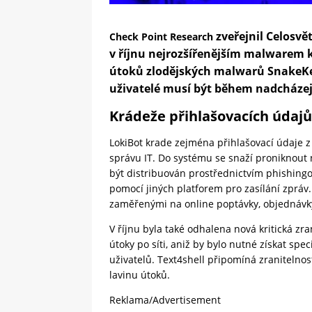
zveřejnil Celosvě
Check Point Research
v říjnu nejrozšířenějším malwarem k
útoků zlodějských malwarů SnakeKey
uživatelé musí být během nadcházej
Krádeže přihlašovacích údajů
LokiBot krade zejména přihlašovací údaje z
správu IT. Do systému se snaží proniknout
být distribuován prostřednictvím phishing
pomocí jiných platforem pro zasílání zprá
zaměřenými na online poptávky, objednávky
V říjnu byla také odhalena nová kritická zr
útoky po síti, aniž by bylo nutné získat spe
uživatelů. Text4shell připomíná zranitelnos
lavinu útoků.
Reklama/Advertisement