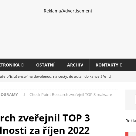
Reklama/Advertisement
KTRONIKA
OSTATNÍ
ARCHIV
KONTAKTY
fe příslušenství na dovolenou, na cesty, do auta i do kanceláře
PROGRAMY
Check Point Research zveřejnil TOP 3 malware
eletrhu COMPUTEX 2025 představí nové příslušenství pro hráče,
HARDWARE
rch zveřejnil TOP 3
ultifunkčních kancelářských tiskáren Canon imageFORCE s modely
Rekl
nosti za říjen 2022
E