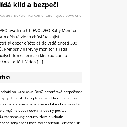
ídá klid a bezpečí
 Revue v Elektronika
Komentáře nejsou povolené
VEO uvádí na trh EVOLVEO Baby Monitor
ato dětská video chůvička zajistí
tržitý dozor dítěte až do vzdálenosti 300
ů. Přenosný barevný monitor a řada
čilých funkcí přináší klid rodičům a
čnost dítěti. Video
[...]
TÍTKY
android
aplikace
asus
BenQ
bezdrátová
bezpečnost
chytrý
dell
disk
displej
fotoaparát
herní
honor
hp
i
kamera
klávesnice
lenovo
mobil
mobilní
monitor
ola
myš
notebook
ochrana
odolný
pocitac
duktor
samsung
security
sleva
sluchátka
phone
sony
specifikace
tablet
telefon
Televize
tisk