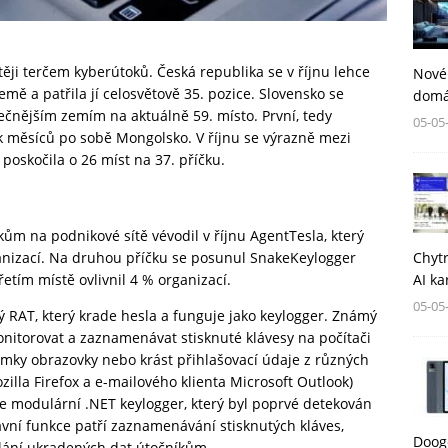
těji terčem kyberútoků. Česká republika se v říjnu lehce
Nové
ě a patřila jí celosvětově 35. pozice. Slovensko se
domá
nějším zemím na aktuálně 59. místo. První, tedy
05-05
k měsíců po sobě Mongolsko. V říjnu se výrazně mezi
oskočila o 26 míst na 37. příčku.
ům na podnikové sítě vévodil v říjnu AgentTesla, který
Chytr
anizací. Na druhou příčku se posunul SnakeKeylogger
AI ka
etím místě ovlivnil 4 % organizací.
05-05
ý RAT, který krade hesla a funguje jako keylogger. Známý
nitorovat a zaznamenávat stisknuté klávesy na počítači
ímky obrazovky nebo krást přihlašovací údaje z různých
lla Firefox a e-mailového klienta Microsoft Outlook)
e modulární .NET keylogger, který byl poprvé detekován
vní funkce patří zaznamenávání stisknutých kláves,
Dooge
ílání ukradených dat útočníkům.