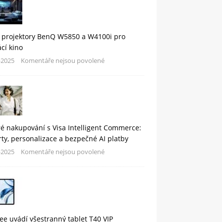
 projektory BenQ W5850 a W4100i pro
cí kino
-2025
Komentáře nejsou povolené
é nakupování s Visa Intelligent Commerce:
rty, personalizace a bezpečné AI platby
-2025
Komentáře nejsou povolené
e uvádí všestranný tablet T40 VIP