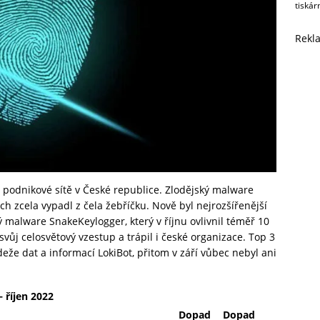
tiskár
Rekl
a podnikové sítě v České republice. Zlodějský malware
 zcela vypadl z čela žebříčku. Nově byl nejrozšířenější
 malware SnakeKeylogger, který v říjnu ovlivnil téměř 10
svůj celosvětový vzestup a trápil i české organizace. Top 3
eže dat a informací LokiBot, přitom v září vůbec nebyl ani
 říjen 2022
Dopad
Dopad