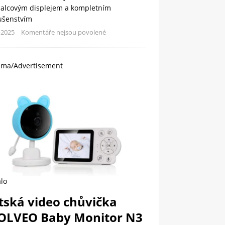
palcovým displejem a kompletním
lušenstvím
-2025
Komentáře nejsou povolené
ama/Advertisement
lo
tská video chůvička
OLVEO Baby Monitor N3