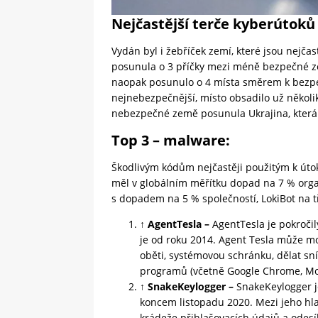
Nejčastější terče kyberútoků
Vydán byl i žebříček zemí, které jsou nejčas
posunula o 3 příčky mezi méně bezpečné zem
naopak posunulo o 4 místa směrem k bezpeč
nejnebezpečnější, místo obsadilo už několi
nebezpečné země posunula Ukrajina, která p
Top 3 – malware:
Škodlivým kódům nejčastěji použitým k útok
měl v globálním měřítku dopad na 7 % org
s dopadem na 5 % společností, LokiBot na tř
↑ AgentTesla –
AgentTesla je pokročil
je od roku 2014. Agent Tesla může mo
oběti, systémovou schránku, dělat sn
programů (včetně Google Chrome, Mozi
↑ SnakeKeylogger –
SnakeKeylogger j
koncem listopadu 2020. Mezi jeho hla
krádeže přihlašovacích údajů a odes