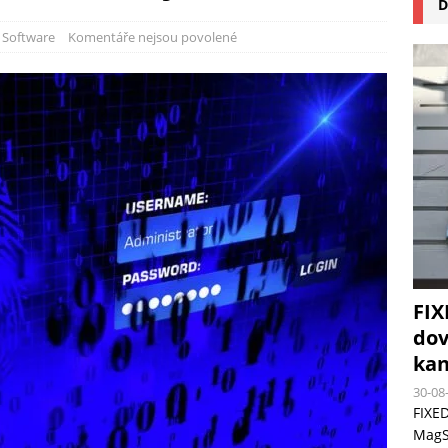
D
na pizzu Cuisinart CPZ-120 promění vaši kuchyň na italskou pizzerii
,
Software
Komentáře nejsou povolené
 růst krypto kasin: Co by měli vědět milovníci technologií
FIX
dov
kan
30-08
FIXED
MagSa