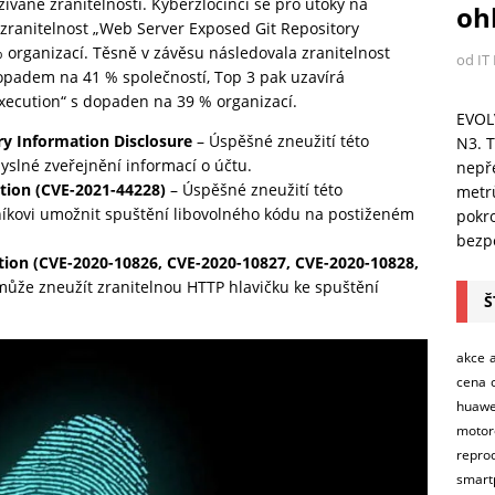
žívané zranitelnosti. Kyberzločinci se pro útoky na
ohl
 zranitelnost „Web Server Exposed Git Repository
organizací. Těsně v závěsu následovala zranitelnost
od IT
padem na 41 % společností, Top 3 pak uzavírá
ecution“ s dopaden na 39 % organizací.
EVOL
ry Information Disclosure
– Úspěšné zneužití této
N3. T
slné zveřejnění informací o účtu.
nepře
tion (CVE-2021-44228)
– Úspěšné zneužití této
metr
íkovi umožnit spuštění libovolného kódu na postiženém
pokro
bezpe
ion (CVE-2020-10826, CVE-2020-10827, CVE-2020-10828,
může zneužít zranitelnou HTTP hlavičku ke spuštění
Š
akce
cena
huawe
motor
repro
smart