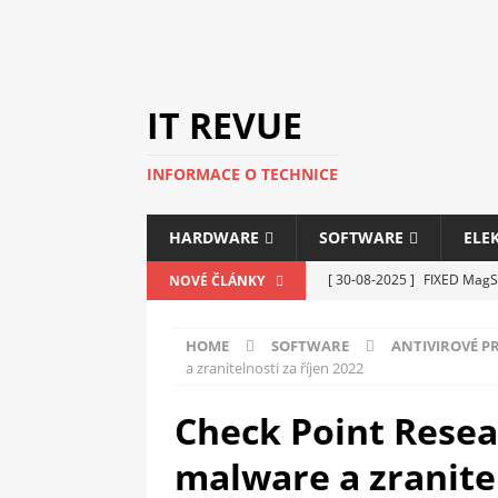
IT REVUE
INFORMACE O TECHNICE
HARDWARE
SOFTWARE
ELE
[ 30-08-2025 ]
FIXED MagSa
NOVÉ ČLÁNKY
ELEKTRONIKA
HOME
SOFTWARE
ANTIVIROVÉ 
[ 14-05-2025 ]
Genius na v
a zranitelnosti za říjen 2022
kanceláře i domácnosti
Check Point Resea
[ 12-05-2025 ]
Nová řada m
malware a zranitel
C5100 a 6100
PERIFERI