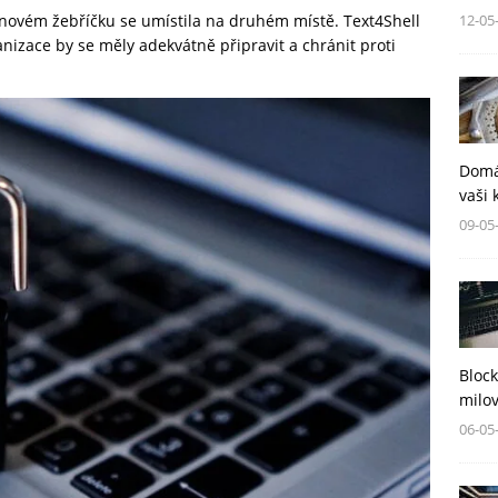
12-05
íjnovém žebříčku se umístila na druhém místě. Text4Shell
nizace by se měly adekvátně připravit a chránit proti
Domá
vaši 
09-05
Block
milov
06-05