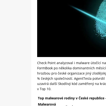
Check Point analyzoval i malware útočící n
FormBook po několika dominantních měsících
hrozbou pro české organizace jiný zlodějský
% českých společností. AgentTesla potvrdil 
uzavírá další škodlivý kód zaměřený na krád
v Top 10.
Top malwarové rodiny v České republice –
Malwarová