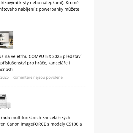
plňkovými kryty nebo nálepkami). Kromě
rátového nabíjení z powerbanky můžete
us na veletrhu COMPUTEX 2025 představí
příslušenství pro hráče, kanceláře i
cnosti
-2025
Komentáře nejsou povolené
 řada multifunkčních kancelářských
áren Canon imageFORCE s modely C5100 a