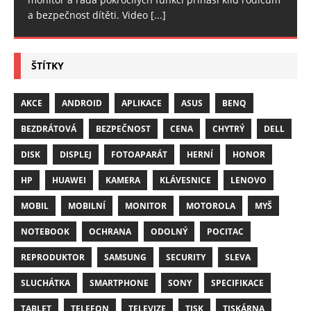
a bezpečnost dítěti. Video
[...]
ŠTÍTKY
AKCE
ANDROID
APLIKACE
ASUS
BENQ
BEZDRÁTOVÁ
BEZPEČNOST
CENA
CHYTRÝ
DELL
DISK
DISPLEJ
FOTOAPARÁT
HERNÍ
HONOR
HP
HUAWEI
KAMERA
KLÁVESNICE
LENOVO
MOBIL
MOBILNÍ
MONITOR
MOTOROLA
MYŠ
NOTEBOOK
OCHRANA
ODOLNÝ
POCITAC
REPRODUKTOR
SAMSUNG
SECURITY
SLEVA
SLUCHÁTKA
SMARTPHONE
SONY
SPECIFIKACE
TABLET
TELEFON
TELEVIZE
TISK
TISKÁRNA