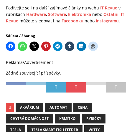
Podívejte se i na další zajímavé články na webu
IT Revue
v
rubrikách
Hardware
,
Software
,
Elektronika
nebo
Ostatní.
IT
Revue
můžete sledovat i na
Facebooku
nebo
Instagramu
.
Sdílení / Sharing
Reklama/Advertisement
Žádné související příspěvky.
AKVÁRIUM
AUTOMAT
CENA
CHYTRÁ DOMÁCNOST
KRMÍTKO
RYBIČKY
TESLA
TESLA SMART FISH FEEDER
WITTY