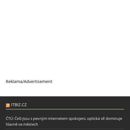
Reklama/Advertisement
ITBIZ.CZ
ČTÚ: Češi jsou s pevným internetem spokojeni, optická síť dominuje
hlavně ve městech