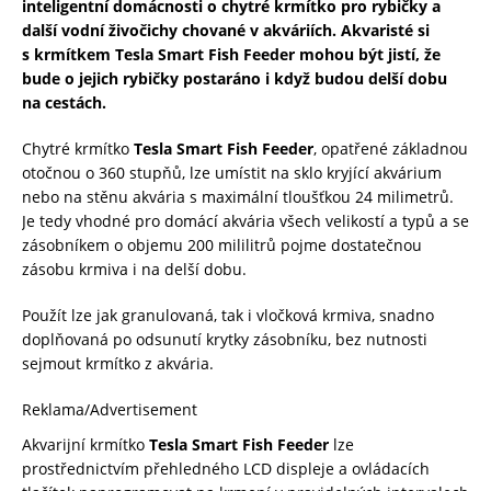
inteligentní domácnosti o chytré krmítko pro rybičky a
další vodní živočichy chované v akváriích. Akvaristé si
s krmítkem Tesla Smart Fish Feeder
mohou být jistí, že
bude o jejich rybičky postaráno i když budou delší dobu
na cestách.
Chytré krmítko
Tesla Smart Fish Feeder
, opatřené základnou
otočnou o 360 stupňů, lze umístit na sklo kryjící akvárium
nebo na stěnu akvária s maximální tloušťkou 24 milimetrů.
Je tedy vhodné pro domácí akvária všech velikostí a typů a se
zásobníkem o objemu 200 mililitrů pojme dostatečnou
zásobu krmiva i na delší dobu.
Použít lze jak granulovaná, tak i vločková krmiva, snadno
doplňovaná po odsunutí krytky zásobníku, bez nutnosti
sejmout krmítko z akvária.
Reklama/Advertisement
Akvarijní krmítko
Tesla Smart Fish Feeder
lze
prostřednictvím přehledného LCD displeje a ovládacích