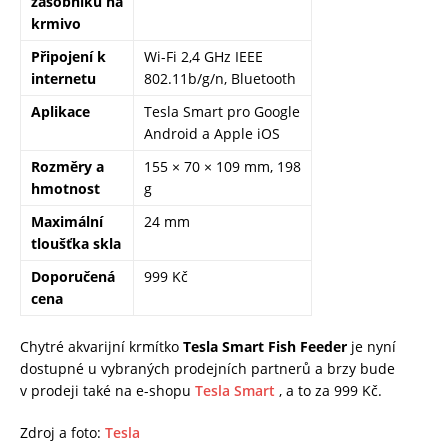
zásobníku na
krmivo
Připojení k
Wi-Fi 2,4 GHz IEEE
internetu
802.11b/g/n, Bluetooth
Aplikace
Tesla Smart pro Google
Android a Apple iOS
Rozměry a
155 × 70 × 109 mm, 198
hmotnost
g
Maximální
24 mm
tloušťka skla
Doporučená
999 Kč
cena
Chytré akvarijní krmítko
Tesla Smart Fish Feeder
je nyní
dostupné u vybraných prodejních partnerů a brzy bude
v prodeji také na e-shopu
Tesla Smart
, a to za 999 Kč.
Zdroj a foto:
Tesla