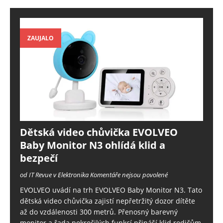
ZAUJALO
Dětská video chůvička EVOLVEO
Baby Monitor N3 ohlídá klid a
bezpečí
od IT Revue v Elektronika
Komentáře nejsou povolené
EVOLVEO uvádí na trh EVOLVEO Baby Monitor N3. Tato
dětská video chůvička zajistí nepřetržitý dozor dítěte
až do vzdálenosti 300 metrů. Přenosný barevný
monitor a řada pokročilých funkcí přináší klid rodičům