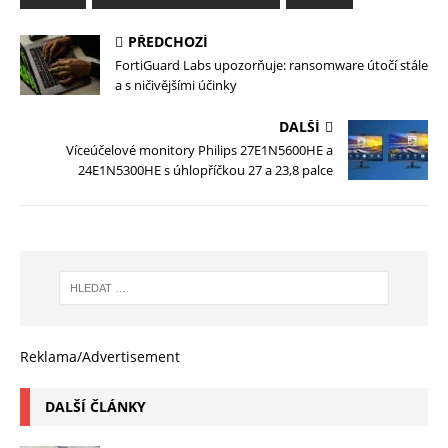
PŘEDCHOZÍ
FortiGuard Labs upozorňuje: ransomware útočí stále
a s ničivějšími účinky
DALŠÍ
Víceúčelové monitory Philips 27E1N5600HE a
24E1N5300HE s úhlopříčkou 27 a 23,8 palce
Reklama/Advertisement
DALŠÍ ČLÁNKY