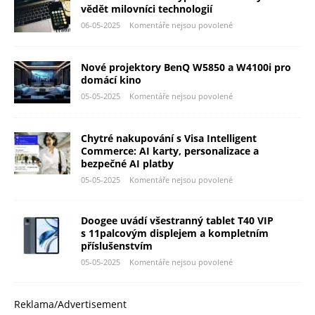
vědět milovníci technologií
06-05-2025
Komentáře nejsou povolené
Nové projektory BenQ W5850 a W4100i pro
domácí kino
05-05-2025
Komentáře nejsou povolené
Chytré nakupování s Visa Intelligent
Commerce: AI karty, personalizace a
bezpečné AI platby
05-05-2025
Komentáře nejsou povolené
Doogee uvádí všestranný tablet T40 VIP
s 11palcovým displejem a kompletním
příslušenstvím
05-05-2025
Komentáře nejsou povolené
Reklama/Advertisement