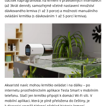
tlačítek naprogramovat na krmení v pravidelných intervalech
(až 3krát denně), samozřejmě včetně nastavení množství
dávkovaného krmiva (1 až 3 porce) a možnosti manuálního
ovládání krmítka (s dávkováním 1 až 5 porcí krmiva).
Akvaristé navíc mohou krmítko ovládat i na dálku – po
internetu prostřednictvím aplikace Tesla Smart v mobilním
telefonu. Stačí jen krmítko připojit k domácí Wi-Fi síti. V
mobilní aplikaci, která je plně přeložena do češtiny, je
k dispozici rovněž týdenní přehled historie krmení.