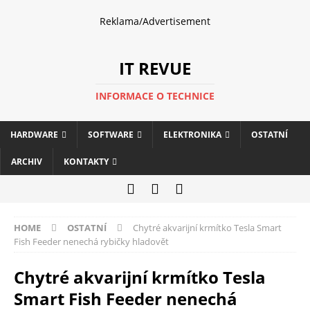
Reklama/Advertisement
IT REVUE
INFORMACE O TECHNICE
HARDWARE
SOFTWARE
ELEKTRONIKA
OSTATNÍ
ARCHIV
KONTAKTY
HOME
OSTATNÍ
Chytré akvarijní krmítko Tesla Smart
Fish Feeder nenechá rybičky hladovět
Chytré akvarijní krmítko Tesla
Smart Fish Feeder nenechá