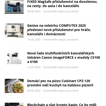
FIXED MagSafe příslušenství na dovolenou,
na cesty, do auta i do kanceláře
30-08-2025
Komentáře nejsou povolené
Genius na veletrhu COMPUTEX 2025
představí nové příslušenství pro hráče,
kanceláře i domácnosti
14-05-2025
Komentáře nejsou povolené
Nová řada multifunkčních kancelářských
tiskáren Canon imageFORCE s modely C5100
a 6100
12-05-2025
Komentáře nejsou povolené
Domácí pec na pizzu Cuisinart CPZ-120
promění vaši kuchyň na italskou pizzerii
09-05-2025
Komentáře nejsou povolené
Blockchain a růst krypto kasin: Co by měli