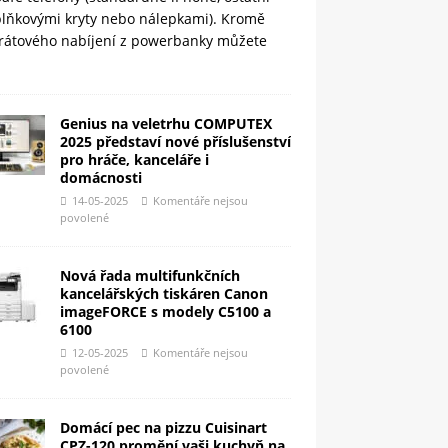
plňkovými kryty nebo nálepkami). Kromě
rátového nabíjení z powerbanky můžete
Genius na veletrhu COMPUTEX
2025 představí nové příslušenství
pro hráče, kanceláře i
domácnosti
14-05-2025
Komentáře nejsou
povolené
Nová řada multifunkčních
kancelářských tiskáren Canon
imageFORCE s modely C5100 a
6100
12-05-2025
Komentáře nejsou
povolené
Domácí pec na pizzu Cuisinart
CPZ-120 promění vaši kuchyň na