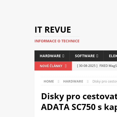
IT REVUE
INFORMACE O TECHNICE
HARDWARE
SOFTWARE
ELE
[ 30-08-2025 ]
FIXED MagSa
NOVÉ ČLÁNKY
ELEKTRONIKA
HOME
HARDWARE
Disky pro cesto
[ 14-05-2025 ]
Genius na v
kanceláře i domácnosti
Disky pro cestovat
[ 12-05-2025 ]
Nová řada m
ADATA SC750 s kap
C5100 a 6100
PERIFERI