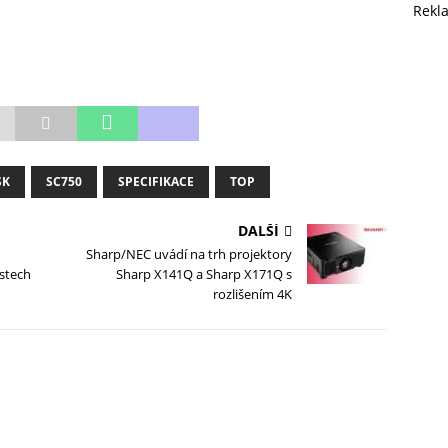
Rekl
SK
SC750
SPECIFIKACE
TOP
DALŠÍ
Sharp/NEC uvádí na trh projektory
astech
Sharp X141Q a Sharp X171Q s
rozlišením 4K