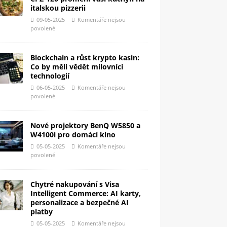
italskou pizzerii
09-05-2025
Komentáře nejsou
povolené
Blockchain a růst krypto kasin:
Co by měli vědět milovníci
technologií
06-05-2025
Komentáře nejsou
povolené
Nové projektory BenQ W5850 a
W4100i pro domácí kino
05-05-2025
Komentáře nejsou
povolené
Chytré nakupování s Visa
Intelligent Commerce: AI karty,
personalizace a bezpečné AI
platby
05-05-2025
Komentáře nejsou