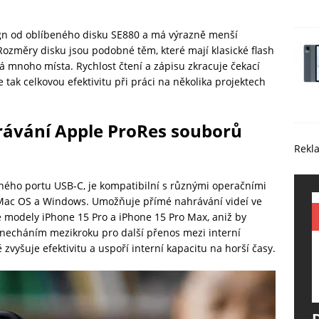
ign od oblíbeného disku SE880 a má výrazně menší
Rozměry disku jsou podobné těm, které mají klasické flash
rá mnoho místa. Rychlost čtení a zápisu zkracuje čekací
tak celkovou efektivitu při práci na několika projektech
rávání Apple ProRes souborů
Rekl
řeného portu USB-C, je kompatibilní s různými operačními
 Mac OS a Windows. Umožňuje přímé nahrávání videí ve
é modely iPhone 15 Pro a iPhone 15 Pro Max, aniž by
Vynecháním mezikroku pro další přenos mezi interní
zvyšuje efektivitu a uspoří interní kapacitu na horší časy.