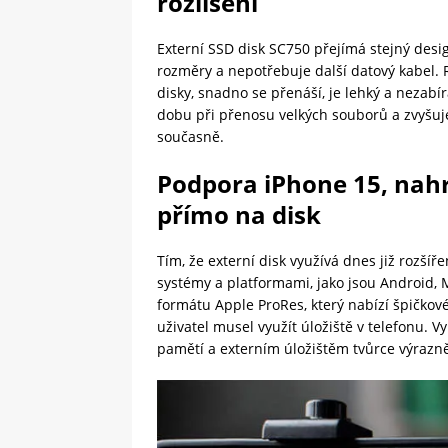
rozlišení
Externí SSD disk SC750 přejímá stejný des
rozměry a nepotřebuje další datový kabel. 
disky, snadno se přenáší, je lehký a nezabí
dobu při přenosu velkých souborů a zvyšuje 
současně.
Podpora iPhone 15, nah
přímo na disk
Tím, že externí disk využívá dnes již rozší
systémy a platformami, jako jsou Android,
formátu Apple ProRes, který nabízí špičkov
uživatel musel využít úložiště v telefonu. 
pamětí a externím úložištěm tvůrce výrazně 