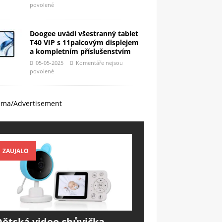
povolené
Doogee uvádí všestranný tablet
T40 VIP s 11palcovým displejem
a kompletním příslušenstvím
05-05-2025
Komentáře nejsou
povolené
ama/Advertisement
ZAUJALO
Dětská video chůvička