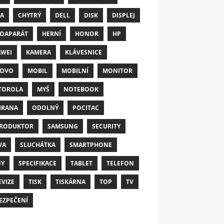
A
CHYTRÝ
DELL
DISK
DISPLEJ
OAPARÁT
HERNÍ
HONOR
HP
WEI
KAMERA
KLÁVESNICE
NOVO
MOBIL
MOBILNÍ
MONITOR
TOROLA
MYŠ
NOTEBOOK
HRANA
ODOLNÝ
POCITAC
RODUKTOR
SAMSUNG
SECURITY
VA
SLUCHÁTKA
SMARTPHONE
NY
SPECIFIKACE
TABLET
TELEFON
EVIZE
TISK
TISKÁRNA
TOP
TV
EZPEČENÍ