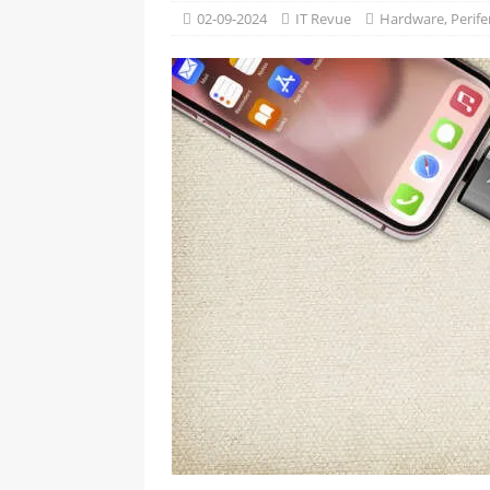
[ 09-05-2025 ]
Domácí pec 
02-09-2024
IT Revue
Hardware
,
Perife
OSTATNÍ
[ 06-05-2025 ]
Blockchain a
SOFTWARE