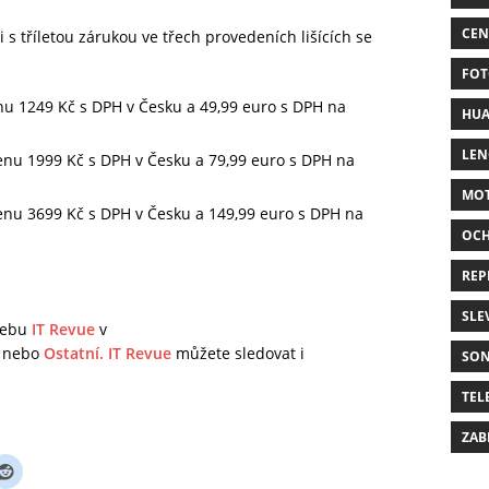
CEN
i s tříletou zárukou ve třech provedeních lišících se
FOT
u 1249 Kč s DPH v Česku a 49,99 euro s DPH na
HUA
LE
nu 1999 Kč s DPH v Česku a 79,99 euro s DPH na
MO
nu 3699 Kč s DPH v Česku a 149,99 euro s DPH na
OC
REP
SLE
 webu
IT Revue
v
nebo
Ostatní.
IT Revue
můžete sledovat i
SO
TEL
ZAB