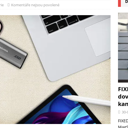
D
na pizzu Cuisinart CPZ-120 promění vaši kuchyň na italskou pizzerii
rie
Komentáře nejsou povolené
 růst krypto kasin: Co by měli vědět milovníci technologií
FIX
dov
kan
30-
FIXED
MagSa