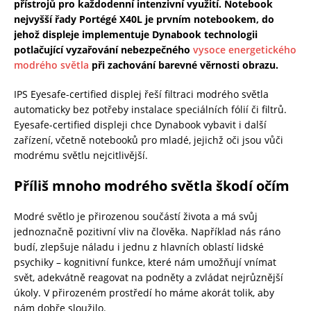
přístrojů pro každodenní intenzivní využití. Notebook
nejvyšší řady Portégé X40L je prvním notebookem, do
jehož displeje implementuje Dynabook technologii
potlačující vyzařování nebezpečného
vysoce energetického
modrého světla
při zachování barevné věrnosti obrazu.
IPS Eyesafe-certified displej řeší filtraci modrého světla
automaticky bez potřeby instalace speciálních fólií či filtrů.
Eyesafe-certified displeji chce Dynabook vybavit i další
zařízení, včetně notebooků pro mladé, jejichž oči jsou vůči
modrému světlu nejcitlivější.
Příliš mnoho modrého světla škodí očím
Modré světlo je přirozenou součástí života a má svůj
jednoznačně pozitivní vliv na člověka. Například nás ráno
budí, zlepšuje náladu i jednu z hlavních oblastí lidské
psychiky – kognitivní funkce, které nám umožňují vnímat
svět, adekvátně reagovat na podněty a zvládat nejrůznější
úkoly. V přirozeném prostředí ho máme akorát tolik, aby
nám dobře sloužilo.