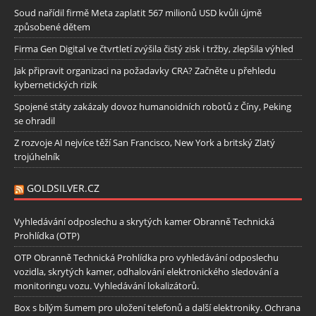
Soud nařídil firmě Meta zaplatit 567 milionů USD kvůli újmě
způsobené dětem
Firma Gen Digital ve čtvrtletí zvýšila čistý zisk i tržby, zlepšila výhled
Jak připravit organizaci na požadavky CRA? Začněte u přehledu
kybernetických rizik
Spojené státy zakázaly dovoz humanoidních robotů z Číny, Peking
se ohradil
Z rozvoje AI nejvíce těží San Francisco, New York a britský Zlatý
trojúhelník
GOLDSILVER.CZ
Vyhledávání odposlechu a skrytých kamer Obranně Technická
Prohlídka (OTP)
OTP Obranně Technická Prohlídka pro vyhledávání odposlechu
vozidla, skrytých kamer, odhalování elektronického sledování a
monitoringu vozu. Vyhledávání lokalizátorů.
Box s bílým šumem pro uložení telefonů a další elektroniky. Ochrana