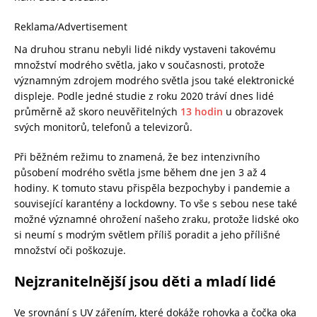
Reklama/Advertisement
Na druhou stranu nebyli lidé nikdy vystaveni takovému
množství modrého světla, jako v současnosti, protože
významným zdrojem modrého světla jsou také elektronické
displeje. Podle jedné studie z roku 2020 tráví dnes lidé
průměrně až skoro neuvěřitelných
13 hodin
u obrazovek
svých monitorů, telefonů a televizorů.
Při běžném režimu to znamená, že bez intenzivního
působení modrého světla jsme během dne jen 3 až 4
hodiny. K tomuto stavu přispěla bezpochyby i pandemie a
související karantény a lockdowny. To vše s sebou nese také
možné významné ohrožení našeho zraku, protože lidské oko
si neumí s modrým světlem příliš poradit a jeho přílišné
množství oči poškozuje.
Nejzranitelnější jsou děti a mladí lidé
Ve srovnání s UV zářením, které dokáže rohovka a čočka oka