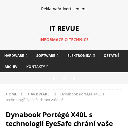
Reklama/Advertisement
IT REVUE
INFORMACE O TECHNICE
HARDWARE
SOFTWARE
ELEKTRONIKA
OSTATNÍ
ARCHIV
KONTAKTY
HOME
HARDWARE
Dynabook Portégé X40L s
technologií EyeSafe chrání vaše oči
Dynabook Portégé X40L s
technologií EyeSafe chrání vaše