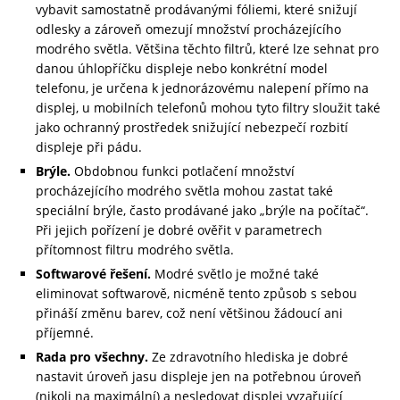
vybavit samostatně prodávanými fóliemi, které snižují
odlesky a zároveň omezují množství procházejícího
modrého světla. Většina těchto filtrů, které lze sehnat pro
danou úhlopříčku displeje nebo konkrétní model
telefonu, je určena k jednorázovému nalepení přímo na
displej, u mobilních telefonů mohou tyto filtry sloužit také
jako ochranný prostředek snižující nebezpečí rozbití
displeje při pádu.
Brýle.
Obdobnou funkci potlačení množství
procházejícího modrého světla mohou zastat také
speciální brýle, často prodávané jako „brýle na počítač“.
Při jejich pořízení je dobré ověřit v parametrech
přítomnost filtru modrého světla.
Softwarové řešení.
Modré světlo je možné také
eliminovat softwarově, nicméně tento způsob s sebou
přináší změnu barev, což není většinou žádoucí ani
příjemné.
Rada pro všechny.
Ze zdravotního hlediska je dobré
nastavit úroveň jasu displeje jen na potřebnou úroveň
(nikoli na maximální) a nesledovat displej vyzařující