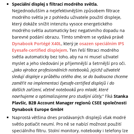
Speciální displej s filtrací modrého světla.
Nejjednodušším a nejefektivnějším způsobem filtrace
modrého světla je z pohledu uživatele použití displeje,
který dokáže snížit intenzitu vysoce energetického
modrého světla automaticky bez negativního dopadu na
barevné podání obrazu. Tímto směrem se vydává právě
Dynabook Portégé X40L
, který je
osazen speciálním IPS
Eyesafe-certified displejem
. Ten řeší filtraci modrého
světla automaticky bez toho, aby na ni musel uživatel
myslet a jeho sledování je příjemnější a šetrnější pro oči.
„Jako výrobce profesionálních notebooků, jejichž uživatelé
sledují displeje v průběhu celého dne, se do budoucna chceme
zaměřit na implementaci Eyesafe-certified displejů i do
dalších zařízení, včetně notebooků pro mladé, které
navrhujeme a optimalizujeme pro studijní účely,
“ říká
Stanka
Plavšic, B2B Account Manager regionů CSEE společnosti
Dynabook Europe GmbH
Naprostá většina dnes prodávaných displejů však modré
světlo potlačit neumí. Pro ně se nabízí možnost použití
speciálního filtru. Stolní monitory, notebooky i telefony lze