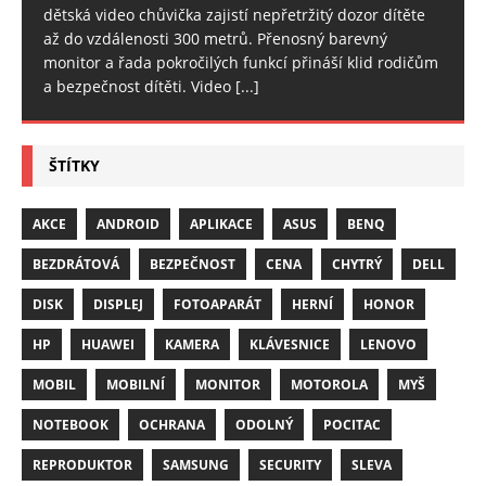
dětská video chůvička zajistí nepřetržitý dozor dítěte
až do vzdálenosti 300 metrů. Přenosný barevný
monitor a řada pokročilých funkcí přináší klid rodičům
a bezpečnost dítěti. Video
[...]
ŠTÍTKY
AKCE
ANDROID
APLIKACE
ASUS
BENQ
BEZDRÁTOVÁ
BEZPEČNOST
CENA
CHYTRÝ
DELL
DISK
DISPLEJ
FOTOAPARÁT
HERNÍ
HONOR
HP
HUAWEI
KAMERA
KLÁVESNICE
LENOVO
MOBIL
MOBILNÍ
MONITOR
MOTOROLA
MYŠ
NOTEBOOK
OCHRANA
ODOLNÝ
POCITAC
REPRODUKTOR
SAMSUNG
SECURITY
SLEVA