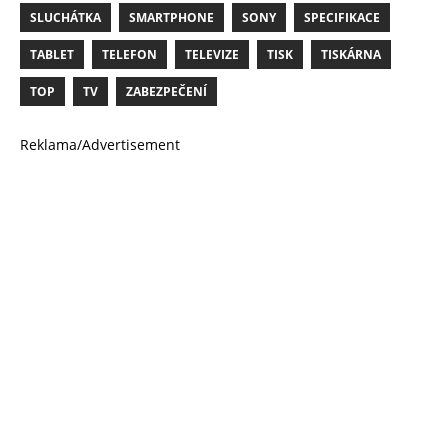
SLUCHÁTKA
SMARTPHONE
SONY
SPECIFIKACE
TABLET
TELEFON
TELEVIZE
TISK
TISKÁRNA
TOP
TV
ZABEZPEČENÍ
Reklama/Advertisement