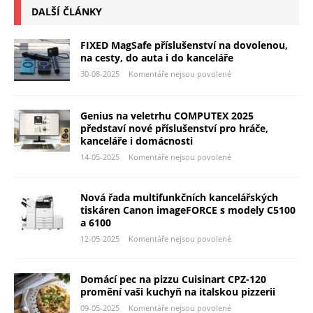
DALŠÍ ČLÁNKY
FIXED MagSafe příslušenství na dovolenou,
na cesty, do auta i do kanceláře
30-08-2025
Komentáře nejsou povolené
Genius na veletrhu COMPUTEX 2025
představí nové příslušenství pro hráče,
kanceláře i domácnosti
14-05-2025
Komentáře nejsou povolené
Nová řada multifunkčních kancelářských
tiskáren Canon imageFORCE s modely C5100
a 6100
12-05-2025
Komentáře nejsou povolené
Domácí pec na pizzu Cuisinart CPZ-120
promění vaši kuchyň na italskou pizzerii
09-05-2025
Komentáře nejsou povolené