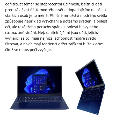
odfiltrovat téměř se stoprocentní účinností, k sítnici dětí
proniká až asi 65 % modrého světla dopadajícího na oči. U
starších osob je to méně. Přílišné množství modrého světla
způsobuje například vysychání a potažmo svědění a bolest
očí, ale také třeba poruchy spánku, bolesti hlavy nebo
rozmazané vidění. Nejzranitelnějšími jsou děti, jejichž
vyvíjející se oči mají nejnižší schopnost modré světlo
filtrovat, a navíc mají tendenci držet zařízení blíže k očím,
čímž se nebezpečí zvyšuje.