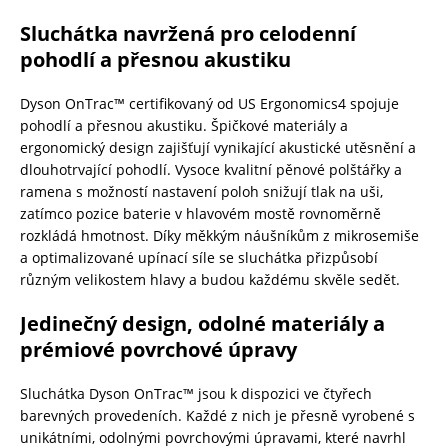
Sluchátka navržená pro celodenní
pohodlí a přesnou akustiku
Dyson OnTrac™ certifikovaný od US Ergonomics4 spojuje
pohodlí a přesnou akustiku. Špičkové materiály a
ergonomický design zajišťují vynikající akustické utěsnění a
dlouhotrvající pohodlí. Vysoce kvalitní pěnové polštářky a
ramena s možností nastavení poloh snižují tlak na uši,
zatímco pozice baterie v hlavovém mostě rovnoměrně
rozkládá hmotnost. Díky měkkým náušníkům z mikrosemiše
a optimalizované upínací síle se sluchátka přizpůsobí
různým velikostem hlavy a budou každému skvěle sedět.
Jedinečný design, odolné materiály a
prémiové povrchové úpravy
Sluchátka Dyson OnTrac™ jsou k dispozici ve čtyřech
barevných provedeních. Každé z nich je přesně vyrobené s
unikátními, odolnými povrchovými úpravami, které navrhl