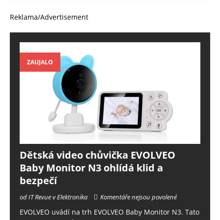
Reklama/Advertisement
ZAUJALO
Dětská video chůvička EVOLVEO
Baby Monitor N3 ohlídá klid a
bezpečí
od IT Revue v Elektronika
Komentáře nejsou povolené
EVOLVEO uvádí na trh EVOLVEO Baby Monitor N3. Tato