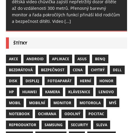
dětská video chůvička zajistí nepřetržitý dozor dítěte
až do vzdálenosti 300 metrů. Přenosný barevný
monitor a řada pokročilých funkcí přináší klid rodičům
a bezpečnost dítěti. Video
[...]
ŠTÍTKY
AKCE
ANDROID
APLIKACE
ASUS
BENQ
BEZDRÁTOVÁ
BEZPEČNOST
CENA
CHYTRÝ
DELL
DISK
DISPLEJ
FOTOAPARÁT
HERNÍ
HONOR
HP
HUAWEI
KAMERA
KLÁVESNICE
LENOVO
MOBIL
MOBILNÍ
MONITOR
MOTOROLA
MYŠ
NOTEBOOK
OCHRANA
ODOLNÝ
POCITAC
REPRODUKTOR
SAMSUNG
SECURITY
SLEVA