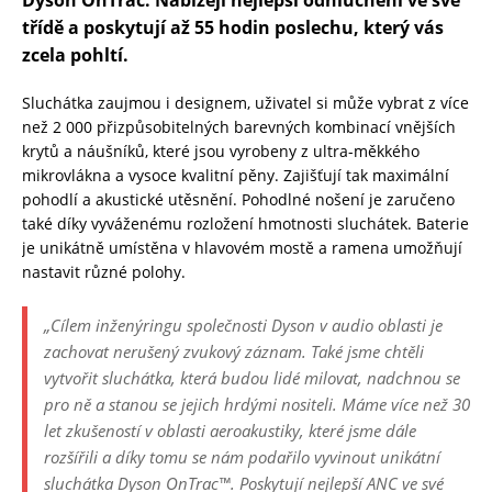
Dyson OnTrac. Nabízejí nejlepší odhlučnění ve své
třídě a poskytují až 55 hodin poslechu, který vás
zcela pohltí.
Sluchátka zaujmou i designem, uživatel si může vybrat z více
než 2 000 přizpůsobitelných barevných kombinací vnějších
krytů a náušníků, které jsou vyrobeny z ultra-měkkého
mikrovlákna a vysoce kvalitní pěny. Zajišťují tak maximální
pohodlí a akustické utěsnění. Pohodlné nošení je zaručeno
také díky vyváženému rozložení hmotnosti sluchátek. Baterie
je unikátně umístěna v hlavovém mostě a ramena umožňují
nastavit různé polohy.
„Cílem inženýringu společnosti Dyson v audio oblasti je
zachovat nerušený zvukový záznam. Také jsme chtěli
vytvořit sluchátka, která budou lidé milovat, nadchnou se
pro ně a stanou se jejich hrdými nositeli. Máme více než 30
let zkušeností v oblasti aeroakustiky, které jsme dále
rozšířili a díky tomu se nám podařilo vyvinout unikátní
sluchátka Dyson OnTrac™. Poskytují nejlepší ANC ve své