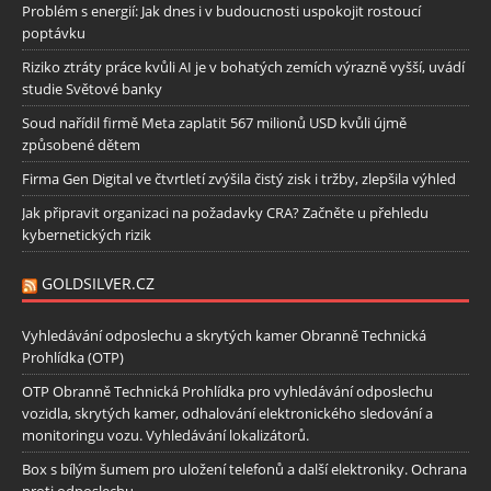
Problém s energií: Jak dnes i v budoucnosti uspokojit rostoucí
poptávku
Riziko ztráty práce kvůli AI je v bohatých zemích výrazně vyšší, uvádí
studie Světové banky
Soud nařídil firmě Meta zaplatit 567 milionů USD kvůli újmě
způsobené dětem
Firma Gen Digital ve čtvrtletí zvýšila čistý zisk i tržby, zlepšila výhled
Jak připravit organizaci na požadavky CRA? Začněte u přehledu
kybernetických rizik
GOLDSILVER.CZ
Vyhledávání odposlechu a skrytých kamer Obranně Technická
Prohlídka (OTP)
OTP Obranně Technická Prohlídka pro vyhledávání odposlechu
vozidla, skrytých kamer, odhalování elektronického sledování a
monitoringu vozu. Vyhledávání lokalizátorů.
Box s bílým šumem pro uložení telefonů a další elektroniky. Ochrana
proti odposlechu.