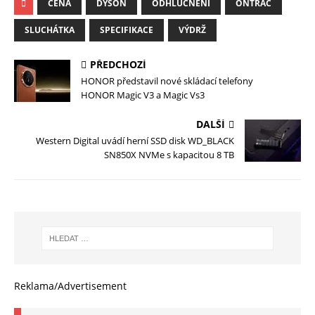
CENA
DYSON
ODHLUČNĚNÍ
ONTRAC
SLUCHÁTKA
SPECIFIKACE
VÝDRŽ
PŘEDCHOZÍ
HONOR představil nové skládací telefony
HONOR Magic V3 a Magic Vs3
DALŠÍ
Western Digital uvádí herní SSD disk WD_BLACK
SN850X NVMe s kapacitou 8 TB
Reklama/Advertisement