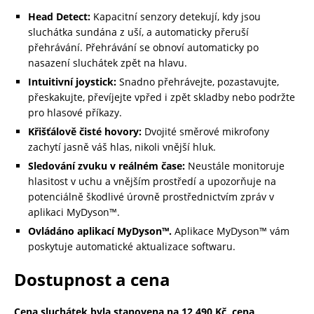
Head Detect:
Kapacitní senzory detekují, kdy jsou
sluchátka sundána z uší, a automaticky přeruší
přehrávání. Přehrávání se obnoví automaticky po
nasazení sluchátek zpět na hlavu.
Intuitivní joystick:
Snadno přehrávejte, pozastavujte,
přeskakujte, převíjejte vpřed i zpět skladby nebo podržte
pro hlasové příkazy.
Křišťálově čisté hovory:
Dvojité směrové mikrofony
zachytí jasně váš hlas, nikoli vnější hluk.
Sledování zvuku v reálném čase:
Neustále monitoruje
hlasitost v uchu a vnějším prostředí a upozorňuje na
potenciálně škodlivé úrovně prostřednictvím zpráv v
aplikaci MyDyson™.
Ovládáno aplikací MyDyson™.
Aplikace MyDyson™ vám
poskytuje automatické aktualizace softwaru.
Dostupnost a cena
Cena sluchátek byla stanovena na 12 490 Kč, cena