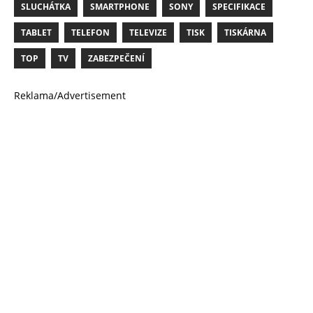
SLUCHÁTKA
SMARTPHONE
SONY
SPECIFIKACE
TABLET
TELEFON
TELEVIZE
TISK
TISKÁRNA
TOP
TV
ZABEZPEČENÍ
Reklama/Advertisement