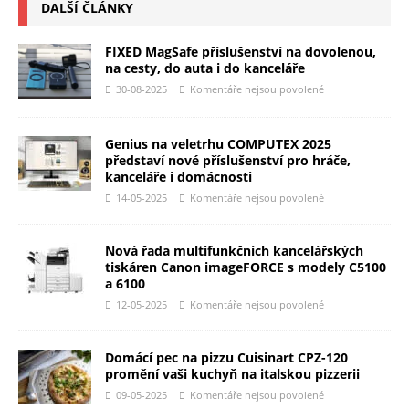
DALŠÍ ČLÁNKY
FIXED MagSafe příslušenství na dovolenou,
na cesty, do auta i do kanceláře
30-08-2025
Komentáře nejsou povolené
Genius na veletrhu COMPUTEX 2025
představí nové příslušenství pro hráče,
kanceláře i domácnosti
14-05-2025
Komentáře nejsou povolené
Nová řada multifunkčních kancelářských
tiskáren Canon imageFORCE s modely C5100
a 6100
12-05-2025
Komentáře nejsou povolené
Domácí pec na pizzu Cuisinart CPZ-120
promění vaši kuchyň na italskou pizzerii
09-05-2025
Komentáře nejsou povolené