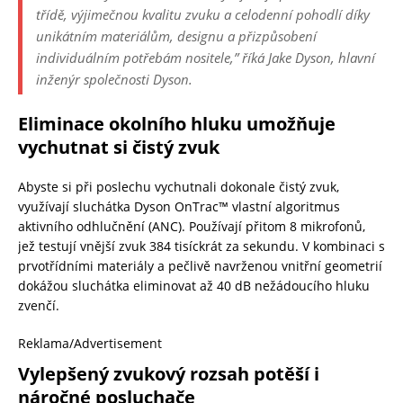
třídě, výjimečnou kvalitu zvuku a celodenní pohodlí díky
unikátním materiálům, designu a přizpůsobení
individuálním potřebám nositele,”
říká Jake Dyson, hlavní
inženýr společnosti Dyson.
Eliminace okolního hluku umožňuje
vychutnat si čistý zvuk
Abyste si při poslechu vychutnali dokonale čistý zvuk,
využívají sluchátka Dyson OnTrac™ vlastní algoritmus
aktivního odhlučnění (ANC). Používají přitom 8 mikrofonů,
jež testují vnější zvuk 384 tisíckrát za sekundu. V kombinaci s
prvotřídními materiály a pečlivě navrženou vnitřní geometrií
dokážou sluchátka eliminovat až 40 dB nežádoucího hluku
zvenčí.
Reklama/Advertisement
Vylepšený zvukový rozsah
potěší i
náročné posluchače