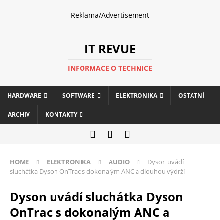
Reklama/Advertisement
IT REVUE
INFORMACE O TECHNICE
HARDWARE
SOFTWARE
ELEKTRONIKA
OSTATNÍ
ARCHIV
KONTAKTY
HOME
ELEKTRONIKA
AUDIO
Dyson uvádí
sluchátka Dyson OnTrac s dokonalým ANC a dlouhou výdrží
Dyson uvádí sluchátka Dyson
OnTrac s dokonalým ANC a