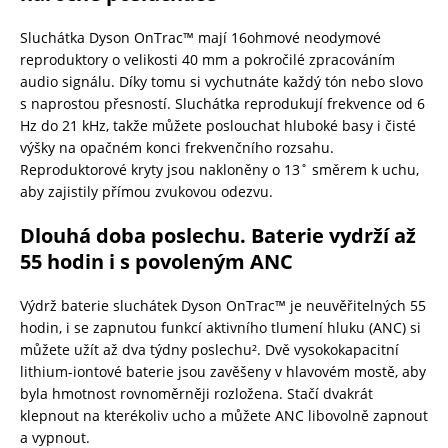
Sluchátka Dyson OnTrac™ mají 16ohmové neodymové
reproduktory o velikosti 40 mm a pokročilé zpracováním
audio signálu. Díky tomu si vychutnáte každý tón nebo slovo
s naprostou přesností. Sluchátka reprodukují frekvence od 6
Hz do 21 kHz, takže můžete poslouchat hluboké basy i čisté
výšky na opačném konci frekvenčního rozsahu.
Reproduktorové kryty jsou nakloněny o 13˚ směrem k uchu,
aby zajistily přímou zvukovou odezvu.
Dlouhá doba poslechu. Baterie vydrží až
55 hodin i s povoleným ANC
Výdrž baterie sluchátek Dyson OnTrac™ je neuvěřitelných 55
hodin, i se zapnutou funkcí aktivního tlumení hluku (ANC) si
můžete užít až dva týdny poslechu². Dvě vysokokapacitní
lithium-iontové baterie jsou zavěšeny v hlavovém mostě, aby
byla hmotnost rovnoměrněji rozložena. Stačí dvakrát
klepnout na kterékoliv ucho a můžete ANC libovolně zapnout
a vypnout.