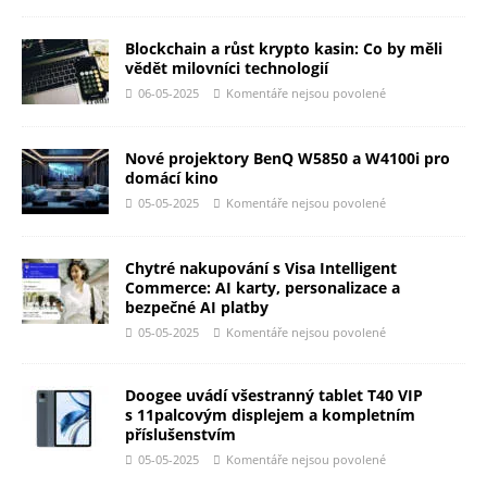
Blockchain a růst krypto kasin: Co by měli
vědět milovníci technologií
06-05-2025
Komentáře nejsou povolené
Nové projektory BenQ W5850 a W4100i pro
domácí kino
05-05-2025
Komentáře nejsou povolené
Chytré nakupování s Visa Intelligent
Commerce: AI karty, personalizace a
bezpečné AI platby
05-05-2025
Komentáře nejsou povolené
Doogee uvádí všestranný tablet T40 VIP
s 11palcovým displejem a kompletním
příslušenstvím
05-05-2025
Komentáře nejsou povolené