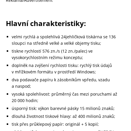
Reklama/Advertisement
Hlavní charakteristiky:
velmi rychlá a spolehlivá 24jehličková tiskárna se 136
sloupci na středně velké a velké objemy tisku;
tiskne rychlostí 576 zn./s (12 zn./palec) ve
vysokorychlostním režimu konceptu;
doplněk na zvýšení rychlosti tisku: rychlý tisk údajů
v mřížkovém formátu v prostředí Windows;
dva podavače papíru k zásobníkům vpředu, vzadu
a naspod;
vysoká spolehlivost: průměrný čas mezi poruchami až
20 000 hodin;
úsporný tisk: výkon barevné pásky 15 milionů znaků;
dlouhá životnost tiskové hlavy: až 400 milionů znaků;
tisk přes průklepový papír: originál + 5 kopií;