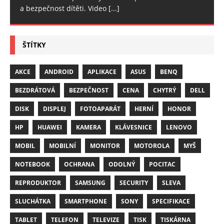
a bezpečnost dítěti. Video
[...]
ŠTÍTKY
AKCE
ANDROID
APLIKACE
ASUS
BENQ
BEZDRÁTOVÁ
BEZPEČNOST
CENA
CHYTRÝ
DELL
DISK
DISPLEJ
FOTOAPARÁT
HERNÍ
HONOR
HP
HUAWEI
KAMERA
KLÁVESNICE
LENOVO
MOBIL
MOBILNÍ
MONITOR
MOTOROLA
MYŠ
NOTEBOOK
OCHRANA
ODOLNÝ
POCITAC
REPRODUKTOR
SAMSUNG
SECURITY
SLEVA
SLUCHÁTKA
SMARTPHONE
SONY
SPECIFIKACE
TABLET
TELEFON
TELEVIZE
TISK
TISKÁRNA