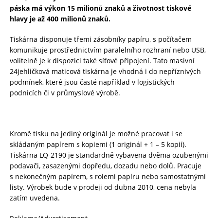
páska má výkon 15 milionů znaků a životnost tiskové
hlavy je až 400 milionů znaků.
Tiskárna disponuje třemi zásobníky papíru, s počítačem
komunikuje prostřednictvím paralelního rozhraní nebo USB,
volitelně je k dispozici také síťové připojení. Tato masivní
24jehličková maticová tiskárna je vhodná i do nepříznivých
podmínek, které jsou časté například v logistických
podnicích či v průmyslové výrobě.
Kromě tisku na jediný originál je možné pracovat i se
skládaným papírem s kopiemi (1 originál + 1 – 5 kopií).
Tiskárna LQ-2190 je standardně vybavena dvěma ozubenými
podavači, zasazenými dopředu, dozadu nebo dolů. Pracuje
s nekonečným papírem, s rolemi papíru nebo samostatnými
listy. Výrobek bude v prodeji od dubna 2010, cena nebyla
zatím uvedena.