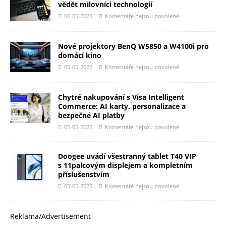
vědět milovníci technologií
06-05-2025
Komentáře nejsou povolené
Nové projektory BenQ W5850 a W4100i pro
domácí kino
05-05-2025
Komentáře nejsou povolené
Chytré nakupování s Visa Intelligent
Commerce: AI karty, personalizace a
bezpečné AI platby
05-05-2025
Komentáře nejsou povolené
Doogee uvádí všestranný tablet T40 VIP
s 11palcovým displejem a kompletním
příslušenstvím
05-05-2025
Komentáře nejsou povolené
Reklama/Advertisement