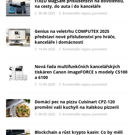
FIXED MagSafe příslušenství na dovolenou,
na cesty, do auta i do kanceláře
30-08-2025
Komentáře nejsou povolené
Genius na veletrhu COMPUTEX 2025
představí nové příslušenství pro hráče,
kanceláře i domácnosti
14-05-2025
Komentáře nejsou povolené
Nová řada multifunkčních kancelářských
tiskáren Canon imageFORCE s modely C5100
a 6100
12-05-2025
Komentáře nejsou povolené
Domácí pec na pizzu Cuisinart CPZ-120
promění vaši kuchyň na italskou pizzerii
09-05-2025
Komentáře nejsou povolené
Blockchain a růst krypto kasin: Co by měli