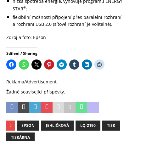
nízká spotřeba energie, vyhovuje programu ENERGY
®
STAR
;
flexibilní možnosti připojení přes paralelní rozhraní
a rozhraní USB 2.0 (síťové rozhraní je volitelné).
Zdroj a foto: Epson
Sdílení / Sharing
Reklama/Advertisement
Žádné související příspěvky.
EPSON
JEHLIČKOVÁ
LQ-2190
TISK
TISKÁRNA