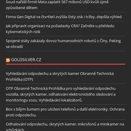
Soud nařídil firmě Meta zaplatit 567 milionů USD kvůli újmě
způsobené dětem
Firma Gen Digital ve čtvrtletí zvýšila čistý zisk i tržby, zlepšila výhled
Jak připravit organizaci na požadavky CRA? Začněte u přehledu
kybernetických rizik
Spojené státy zakázaly dovoz humanoidních robotů z Číny, Peking
se ohradil
GOLDSILVER.CZ
Vyhledávání odposlechu a skrytých kamer Obranně Technická
Prohlídka (OTP)
OTP Obranně Technická Prohlídka pro vyhledávání odposlechu
vozidla, skrytých kamer, odhalování elektronického sledování a
monitoringu vozu. Vyhledávání lokalizátorů.
Box s bílým šumem pro uložení telefonů a další elektroniky. Ochrana
proti odposlechu.
Odhalování odposlechu, skrytých kamer, mikrofonů a minikamer na
schůzkách.