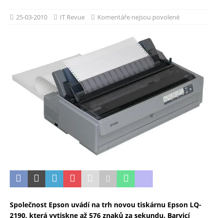
25-03-2010
IT Revue
Komentáře nejsou povolené
Společnost Epson uvádí na trh novou tiskárnu Epson LQ-
2190, která vytiskne až 576 znaků za sekundu. Barvicí