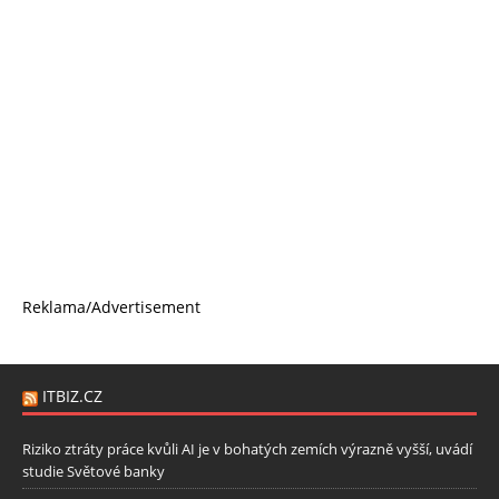
Reklama/Advertisement
ITBIZ.CZ
Riziko ztráty práce kvůli AI je v bohatých zemích výrazně vyšší, uvádí
studie Světové banky