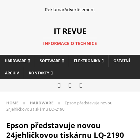
Reklama/Advertisement
IT REVUE
INFORMACE O TECHNICE
HARDWARE
SOFTWARE
ELEKTRONIKA
OSTATNÍ
ARCHIV
KONTAKTY
HOME
HARDWARE
Epson představuje novou
24jehličkovou tiskárnu LQ-2190
Epson představuje novou
24jehličkovou tiskárnu LQ-2190