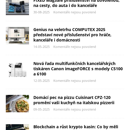
FIXED MagSafe příslušenství na dovolenou,
na cesty, do auta i do kanceláře
30-08-2025
Komentáře nejsou povolené
Genius na veletrhu COMPUTEX 2025
představí nové příslušenství pro hráče,
kanceláře i domácnosti
14-05-2025
Komentáře nejsou povolené
Nová řada multifunkčních kancelářských
tiskáren Canon imageFORCE s modely C5100
a 6100
12-05-2025
Komentáře nejsou povolené
Domácí pec na pizzu Cuisinart CPZ-120
promění vaši kuchyň na italskou pizzerii
09-05-2025
Komentáře nejsou povolené
Blockchain a růst krypto kasin: Co by měli