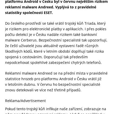
platformu Android v Česku byl v červnu největším rizikem
reklamní malware Andreed. Vyplývá to z pravidelné
statistiky společnosti ESET.
Do českého prostředí se také vrátil trojský kůň Triada, který
je rizikem pro elektronické platby v aplikacích. I přes pokles
počtu detekcí je v Česku nadále rizikem také bankovní
malware Cerberus. Bezpečnostní specialisté tak upozorňují,
že čeští uživatelé jsou aktuálně vystaveni řadě různých
škodlivých kódů, které v letním období doplňují také rizika
spojená s cestováním. Doporučují tak především
nepodceňovat spolehlivé zabezpečení chytrých telefonů.
Reklamní malware Andreed se na přední místa v pravidelné
statistice hrozeb pro platformu Android v Česku vrátil již
v letošním dubnu. V červnu ho bezpečnostní specialisté
znovu detekovali ve více než třetině případů.
Reklama/Advertisement
Pokud tento trojský kůň infikuje naše zařízení, zobrazuje na