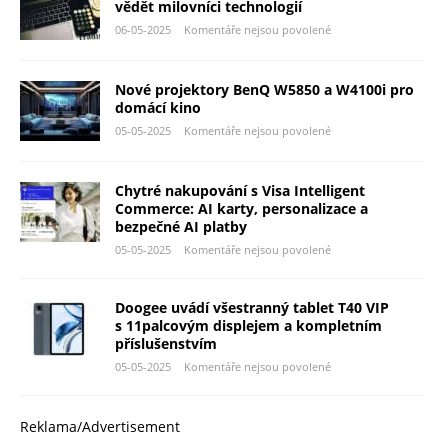
vědět milovníci technologií
06-05-2025
Komentáře nejsou povolené
Nové projektory BenQ W5850 a W4100i pro
domácí kino
05-05-2025
Komentáře nejsou povolené
Chytré nakupování s Visa Intelligent
Commerce: AI karty, personalizace a
bezpečné AI platby
05-05-2025
Komentáře nejsou povolené
Doogee uvádí všestranný tablet T40 VIP
s 11palcovým displejem a kompletním
příslušenstvím
05-05-2025
Komentáře nejsou povolené
Reklama/Advertisement