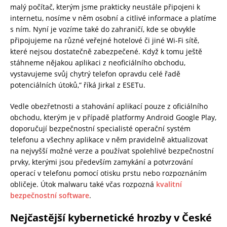
malý počítač, kterým jsme prakticky neustále připojeni k
internetu, nosíme v něm osobní a citlivé informace a platíme
s ním. Nyní je vozíme také do zahraničí, kde se obvykle
připojujeme na různé veřejné hotelové či jiné Wi-Fi sítě,
které nejsou dostatečně zabezpečené. Když k tomu ještě
stáhneme nějakou aplikaci z neoficiálního obchodu,
vystavujeme svůj chytrý telefon opravdu celé řadě
potenciálních útoků,“ říká Jirkal z ESETu.
Vedle obezřetnosti a stahování aplikací pouze z oficiálního
obchodu, kterým je v případě platformy Android Google Play,
doporučují bezpečnostní specialisté operační systém
telefonu a všechny aplikace v něm pravidelně aktualizovat
na nejvyšší možné verze a používat spolehlivé bezpečnostní
prvky, kterými jsou především zamykání a potvrzování
operací v telefonu pomocí otisku prstu nebo rozpoznáním
obličeje. Útok malwaru také včas rozpozná
kvalitní
bezpečnostní software
.
Nejčastější kybernetické hrozby v České