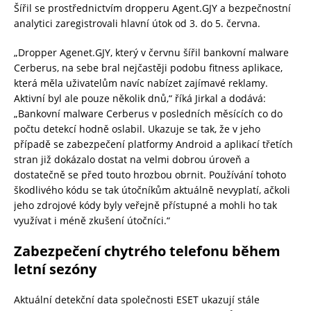
Šířil se prostřednictvím dropperu Agent.GJY a bezpečnostní
analytici zaregistrovali hlavní útok od 3. do 5. června.
„Dropper Agenet.GJY, který v červnu šířil bankovní malware
Cerberus, na sebe bral nejčastěji podobu fitness aplikace,
která měla uživatelům navíc nabízet zajímavé reklamy.
Aktivní byl ale pouze několik dnů,“ říká Jirkal a dodává:
„Bankovní malware Cerberus v posledních měsících co do
počtu detekcí hodně oslabil. Ukazuje se tak, že v jeho
případě se zabezpečení platformy Android a aplikací třetích
stran již dokázalo dostat na velmi dobrou úroveň a
dostatečně se před touto hrozbou obrnit. Používání tohoto
škodlivého kódu se tak útočníkům aktuálně nevyplatí, ačkoli
jeho zdrojové kódy byly veřejně přístupné a mohli ho tak
využívat i méně zkušení útočníci.“
Zabezpečení chytrého telefonu během
letní sezóny
Aktuální detekční data společnosti ESET ukazují stále