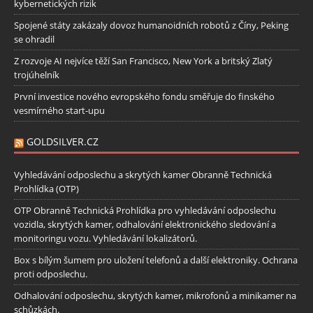
kybernetických rizik
Spojené státy zakázaly dovoz humanoidních robotů z Číny, Peking
se ohradil
Z rozvoje AI nejvíce těží San Francisco, New York a britský Zlatý
trojúhelník
První investice nového evropského fondu směřuje do finského
vesmírného start-upu
GOLDSILVER.CZ
Vyhledávání odposlechu a skrytých kamer Obranně Technická
Prohlídka (OTP)
OTP Obranně Technická Prohlídka pro vyhledávání odposlechu
vozidla, skrytých kamer, odhalování elektronického sledování a
monitoringu vozu. Vyhledávání lokalizátorů.
Box s bílým šumem pro uložení telefonů a další elektroniky. Ochrana
proti odposlechu.
Odhalování odposlechu, skrytých kamer, mikrofonů a minikamer na
schůzkách.