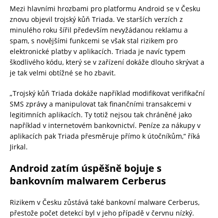
Mezi hlavními hrozbami pro platformu Android se v Česku
znovu objevil trojský kůň Triada. Ve starších verzích z
minulého roku šířil především nevyžádanou reklamu a
spam, s novějšími funkcemi se však stal rizikem pro
elektronické platby v aplikacích. Triada je navíc typem
škodlivého kódu, který se v zařízení dokáže dlouho skrývat a
je tak velmi obtížné se ho zbavit.
„Trojský kůň Triada dokáže například modifikovat verifikační
SMS zprávy a manipulovat tak finančními transakcemi v
legitimních aplikacích. Ty totiž nejsou tak chráněné jako
například v internetovém bankovnictví. Peníze za nákupy v
aplikacích pak Triada přesměruje přímo k útočníkům,“ říká
Jirkal.
Android zatím úspěšně bojuje s
bankovním malwarem Cerberus
Rizikem v Česku zůstává také bankovní malware Cerberus,
přestože počet detekcí byl v jeho případě v červnu nízký.