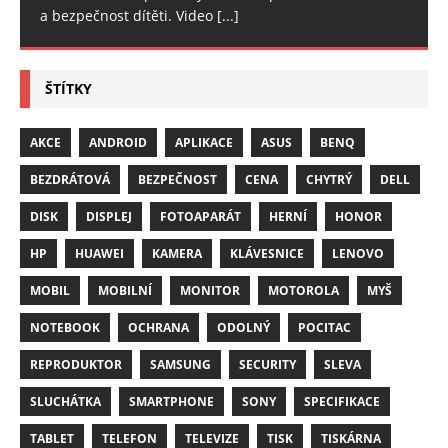
a bezpečnost dítěti. Video
[...]
ŠTÍTKY
AKCE
ANDROID
APLIKACE
ASUS
BENQ
BEZDRÁTOVÁ
BEZPEČNOST
CENA
CHYTRÝ
DELL
DISK
DISPLEJ
FOTOAPARÁT
HERNÍ
HONOR
HP
HUAWEI
KAMERA
KLÁVESNICE
LENOVO
MOBIL
MOBILNÍ
MONITOR
MOTOROLA
MYŠ
NOTEBOOK
OCHRANA
ODOLNÝ
POCITAC
REPRODUKTOR
SAMSUNG
SECURITY
SLEVA
SLUCHÁTKA
SMARTPHONE
SONY
SPECIFIKACE
TABLET
TELEFON
TELEVIZE
TISK
TISKÁRNA