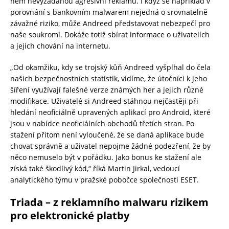
něm nevyžádanou agresivní reklamu. I když se například v
porovnání s bankovním malwarem nejedná o srovnatelně
závažné riziko, může Andreed představovat nebezpečí pro
naše soukromí. Dokáže totiž sbírat informace o uživatelích
a jejich chování na internetu.
„Od okamžiku, kdy se trojský kůň Andreed vyšplhal do čela
našich bezpečnostních statistik, vidíme, že útočníci k jeho
šíření využívají falešné verze známých her a jejich různé
modifikace. Uživatelé si Andreed stáhnou nejčastěji při
hledání neoficiálně upravených aplikací pro Android, které
jsou v nabídce neoficiálních obchodů třetích stran. Po
stažení přitom není vyloučené, že se daná aplikace bude
chovat správně a uživatel nepojme žádné podezření, že by
něco nemuselo být v pořádku. Jako bonus ke stažení ale
získá také škodlivý kód,“ říká Martin Jirkal, vedoucí
analytického týmu v pražské pobočce společnosti ESET.
Triada – z reklamního malwaru rizikem
pro elektronické platby