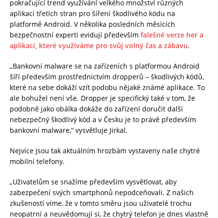
pokračující trend využívání velkého množství různých
aplikací třetích stran pro šíření škodlivého kódu na
platformě Android. V několika posledních měsících
bezpečnostní experti evidují především
falešné verze her a
aplikací, které využíváme pro svůj volný čas a zábavu
.
„Bankovní malware se na zařízeních s platformou Android
šíří především prostřednictvím dropperů – škodlivých kódů,
které na sebe dokáží vzít podobu nějaké známé aplikace. To
ale bohužel není vše. Dropper je specifický také v tom, že
podobně jako obálka dokáže do zařízení doručit další
nebezpečný škodlivý kód a v Česku je to právě především
bankovní malware,” vysvětluje Jirkal.
Nejvíce jsou tak aktuálním hrozbám vystaveny naše chytré
mobilní telefony.
„Uživatelům se snažíme především vysvětlovat, aby
zabezpečení svých smartphonů nepodceňovali. Z našich
zkušeností víme, že v tomto směru jsou uživatelé trochu
neopatrní a neuvědomují si, že chytrý telefon je dnes vlastně