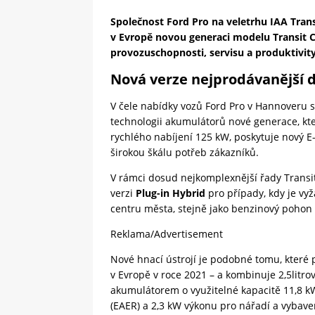
Společnost Ford Pro na veletrhu IAA Tra
v Evropě novou generaci modelu Transit C
provozuschopnosti, servisu a produktivit
Nová verze nejprodávanější 
V čele nabídky vozů Ford Pro v Hannoveru s
technologii akumulátorů nové generace, k
rychlého nabíjení 125 kW, poskytuje nový 
širokou škálu potřeb zákazníků.
V rámci dosud nejkomplexnější řady Transit
verzi
Plug-in Hybrid
pro případy, kdy je vyža
centru města, stejně jako benzinový pohon p
Reklama/Advertisement
Nové hnací ústrojí je podobné tomu, které 
v Evropě v roce 2021 – a kombinuje 2,5litr
akumulátorem o využitelné kapacitě 11,8 kWh,
(EAER) a 2,3 kW výkonu pro nářadí a vybav