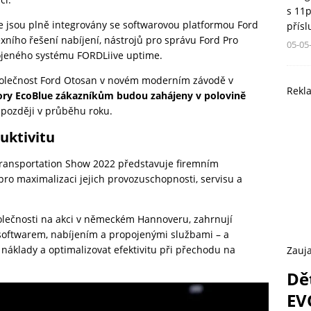
s 11
 jsou plně integrovány se softwarovou platformou Ford
přís
ního řešení nabíjení, nástrojů pro správu Ford Pro
05-05
pojeného systému FORDLiive uptime.
polečnost Ford Otosan v novém moderním závodě v
Rekl
ry EcoBlue zákazníkům budou zahájeny v polovině
i později v průběhu roku.
duktivitu
Transportation Show 2022 představuje firemním
pro maximalizaci jejich provozuschopnosti, servisu a
olečnosti na akci v německém Hannoveru, zahrnují
 softwarem, nabíjením a propojenými službami – a
áklady a optimalizovat efektivitu při přechodu na
Zauja
Dě
EV