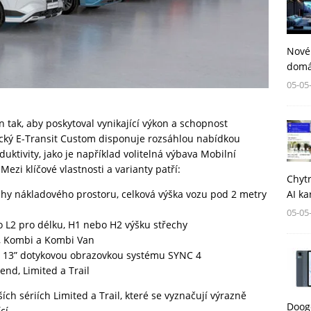
Nové
domá
05-05
 tak, aby poskytoval vynikající výkon a schopnost
rický E-Transit Custom disponuje rozsáhlou nabídkou
uktivity, jako je například volitelná výbava Mobilní
ezi klíčové vlastnosti a varianty patří:
Chytr
AI ka
ahy nákladového prostoru, celková výška vozu pod 2 metry
05-05
o L2 pro délku, H1 nebo H2 výšku střechy
, Kombi a Kombi Van
13” dotykovou obrazovkou systému SYNC 4
end, Limited a Trail
h sériích Limited a Trail, které se vyznačují výrazně
Dooge
cí.