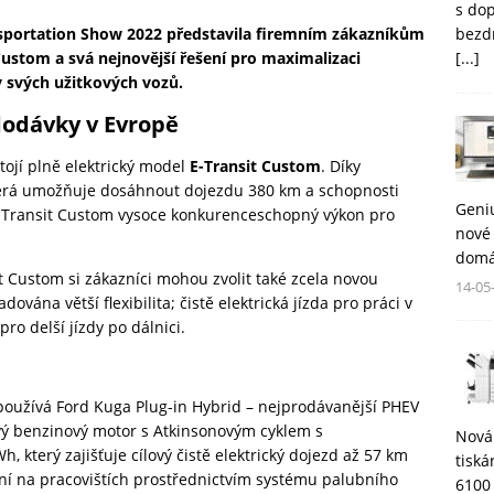
s do
bezd
nsportation Show 2022 představila firemním zákazníkům
[...]
ustom a svá nejnovější řešení pro maximalizaci
y svých užitkových vozů.
dodávky v Evropě
tojí plně elektrický model
E-Transit Custom
. Díky
terá umožňuje dosáhnout dojezdu 380 km a schopnosti
Geni
E-Transit Custom vysoce konkurenceschopný výkon pro
nové 
domá
 Custom si zákazníci mohou zvolit také zcela novou
14-05
dována větší flexibilita; čistě elektrická jízda pro práci v
ro delší jízdy po dálnici.
používá Ford Kuga Plug-in Hybrid – nejprodávanější PHEV
ový benzinový motor s Atkinsonovým cyklem s
Nová
 který zajišťuje cílový čistě elektrický dojezd až 57 km
tisk
ení na pracovištích prostřednictvím systému palubního
6100