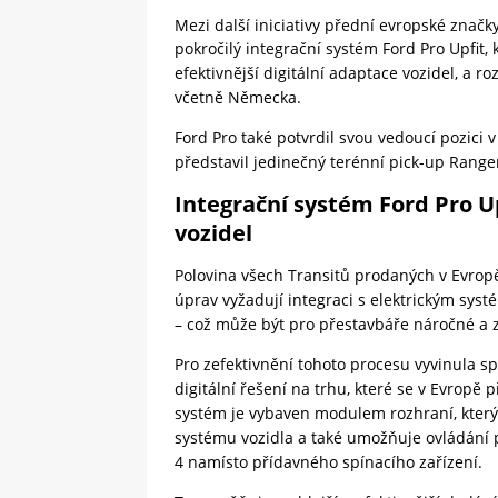
Mezi další iniciativy přední evropské značk
pokročilý integrační systém Ford Pro Upfit, 
efektivnější digitální adaptace vozidel, a r
včetně Německa.
Ford Pro také potvrdil svou vedoucí pozici
představil jedinečný terénní pick-up Rang
Integrační systém Ford Pro Up
vozidel
Polovina všech Transitů prodaných v Evro
úprav vyžadují integraci s elektrickým syst
– což může být pro přestavbáře náročné a 
Pro zefektivnění tohoto procesu vyvinula s
digitální řešení na trhu, které se v Evrop
systém je vybaven modulem rozhraní, kter
systému vozidla a také umožňuje ovládání 
4 namísto přídavného spínacího zařízení.