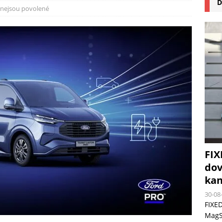
D
na pizzu Cuisinart CPZ-120 promění vaši kuchyň na italskou pizzerii
nejsou povolené
 růst krypto kasin: Co by měli vědět milovníci technologií
FIX
dov
kan
30-08
FIXED
MagSa