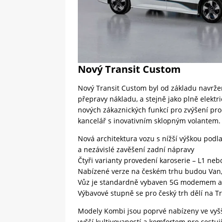
Nový Transit Custom
Nový Transit Custom byl od základu navržen
přepravy nákladu, a stejně jako plně elekt
nových zákaznických funkcí pro zvýšení prod
kancelář s inovativním sklopným volantem. M
Nová architektura vozu s nížší výškou podl
a nezávislé zavěšení zadní nápravy
Čtyři varianty provedení karoserie – L1 neb
Nabízené verze na českém trhu budou Van
Vůz je standardně vybaven 5G modemem a 
Výbavové stupně se pro český trh dělí na Tr
Modely Kombi jsou poprvé nabízeny ve vyššíc
vyšší kultivovaností a komfortem pro cestují