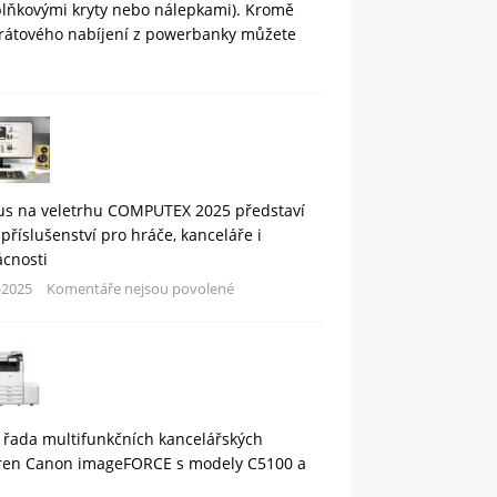
plňkovými kryty nebo nálepkami). Kromě
rátového nabíjení z powerbanky můžete
us na veletrhu COMPUTEX 2025 představí
příslušenství pro hráče, kanceláře i
cnosti
-2025
Komentáře nejsou povolené
 řada multifunkčních kancelářských
áren Canon imageFORCE s modely C5100 a