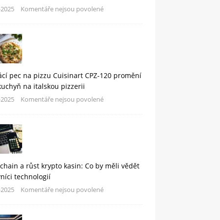
-2025
Komentáře nejsou povolené
cí pec na pizzu Cuisinart CPZ-120 promění
kuchyň na italskou pizzerii
-2025
Komentáře nejsou povolené
chain a růst krypto kasin: Co by měli vědět
níci technologií
-2025
Komentáře nejsou povolené