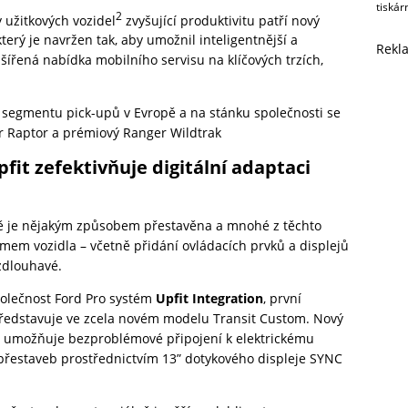
tiskár
2
y užitkových vozidel
zvyšující produktivitu patří nový
který je navržen tak, aby umožnil inteligentnější a
Rekl
ozšířená nabídka mobilního servisu na klíčových trzích,
 v segmentu pick-upů v Evropě a na stánku společnosti se
er Raptor a prémiový Ranger Wildtrak
fit zefektivňuje digitální adaptaci
pě je nějakým způsobem přestavěna a mnohé z těchto
émem vozidla – včetně přidání ovládacích prvků a displejů
zdlouhavé.
polečnost Ford Pro systém
Upfit Integration
, první
ě představuje ve zcela novém modelu Transit Custom. Nový
ý umožňuje bezproblémové připojení k elektrickému
přestaveb prostřednictvím 13” dotykového displeje SYNC