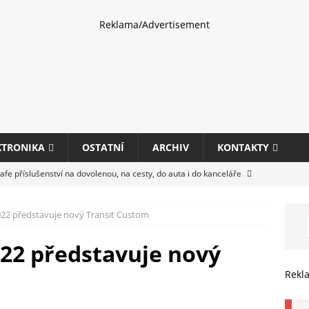
Reklama/Advertisement
KTRONIKA
OSTATNÍ
ARCHIV
KONTAKTY
fe příslušenství na dovolenou, na cesty, do auta i do kanceláře
022 představuje nový Transit Custom
eletrhu COMPUTEX 2025 představí nové příslušenství pro hráče,
HARDWARE
022 představuje nový
ultifunkčních kancelářských tiskáren Canon imageFORCE s modely
Rekl
E