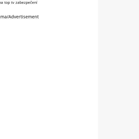
na
top
tv
zabezpečení
ama/Advertisement