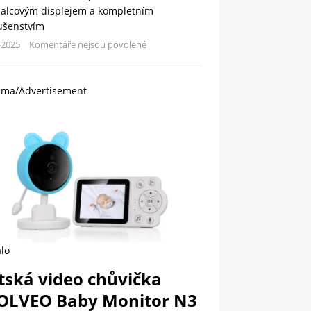
palcovým displejem a kompletním
lušenstvím
-2025
Komentáře nejsou povolené
ama/Advertisement
lo
tská video chůvička
OLVEO Baby Monitor N3