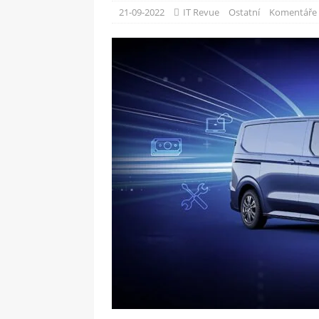
[ 09-05-2025 ]
Domácí pec 
21-09-2022
IT Revue
Ostatní
Komentáře 
OSTATNÍ
[ 06-05-2025 ]
Blockchain a
SOFTWARE