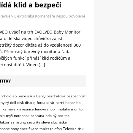
ídá klid a bezpečí
 Revue v Elektronika
Komentáře nejsou povolené
VEO uvádí na trh EVOLVEO Baby Monitor
ato dětská video chůvička zajistí
tržitý dozor dítěte až do vzdálenosti 300
ů. Přenosný barevný monitor a řada
čilých funkcí přináší klid rodičům a
čnost dítěti. Video
[...]
TÍTKY
android
aplikace
asus
BenQ
bezdrátová
bezpečnost
chytrý
dell
disk
displej
fotoaparát
herní
honor
hp
i
kamera
klávesnice
lenovo
mobil
mobilní
monitor
ola
myš
notebook
ochrana
odolný
pocitac
duktor
samsung
security
sleva
sluchátka
phone
sony
specifikace
tablet
telefon
Televize
tisk