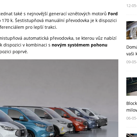
12-05
jednat také s nejnovější generací vznětových motorů
Ford
o 170 k. Šestistupňová manuální převodovka je k dispozici
renciálem pro lepší trakci.
mistupňová automatická převodovka, se kterou vůz nabízí
k dispozici v kombinaci s
novým systémem pohonu
Domá
spozici poprvé.
vaši 
09-05
Block
milov
06-05