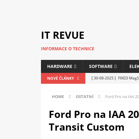
IT REVUE
INFORMACE O TECHNICE
HARDWARE
SOFTWARE
ELE
[ 30-08-2025 ]
FIXED MagSa
NOVÉ ČLÁNKY
ELEKTRONIKA
HOME
OSTATNÍ
Ford Pro na IAA 2
[ 14-05-2025 ]
Genius na v
kanceláře i domácnosti
Ford Pro na IAA 2
[ 12-05-2025 ]
Nová řada m
Transit Custom
C5100 a 6100
PERIFERI