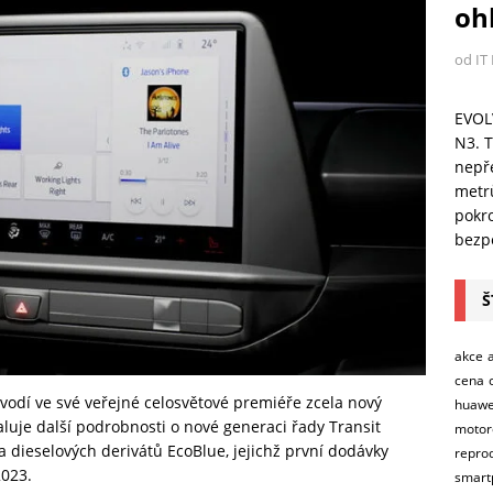
ohl
od IT
EVOL
N3. T
nepře
metr
pokro
bezpe
Š
akce
cena
vodí ve své veřejné celosvětové premiéře zcela nový
huawe
luje další podrobnosti o nové generaci řady Transit
motor
a dieselových derivátů EcoBlue, jejichž první dodávky
repro
2023.
smart