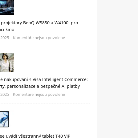
 projektory BenQ W5850 a W4100i pro
cí kino
-2025
Komentáře nejsou povolené
é nakupování s Visa Intelligent Commerce:
rty, personalizace a bezpečné AI platby
-2025
Komentáře nejsou povolené
e uvádí všestranný tablet T40 VIP