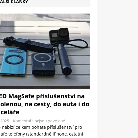
ALŠÍ ČLÁNKY
ED MagSafe příslušenství na
olenou, na cesty, do auta i do
celáře
-2025
Komentáře nejsou povolené
 nabízí celkem bohaté příslušenství pro
fe telefony (standardně iPhone, ostatní