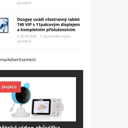
povolené
Doogee uvádí všestranný tablet
T40 VIP s 11palcovým displejem
a kompletním příslušenstvím
05-05-2025
Komentáře nejsou
povolené
ama/Advertisement
ZAUJALO
Dětská video chůvička