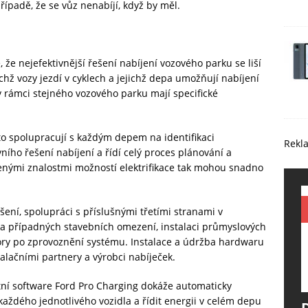
řípadě, že se vůz nenabíjí, když by měl.
že nejefektivnější řešení nabíjení vozového parku se liší
ichž vozy jezdí v cyklech a jejichž depa umožňují nabíjení
 v rámci stejného vozového parku mají specifické
to spolupracují s každým depem na identifikaci
Rekl
ího řešení nabíjení a řídí celý proces plánování a
enými znalostmi možností elektrifikace tak mohou snadno
ení, spolupráci s příslušnými třetími stranami v
tí a případných stavebních omezení, instalaci průmyslových
pory po zprovoznění systému. Instalace a údržba hardwaru
talačními partnery a výrobci nabíječek.
entní software Ford Pro Charging dokáže automaticky
každého jednotlivého vozidla a řídit energii v celém depu