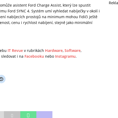
Rekl
může asistent Ford Charge Assist, který lze spustit
mu Ford SYNC 4. Systém umí vyhledat nabíječky v okolí i
cení nabíjecích prostojů na minimum mohou řidiči ještě
zenost, cenu i rychlost nabíjení, stejně jako minimální
 webu
IT Revue
v rubrikách
Hardware
,
Software
,
sledovat i na
Facebooku
nebo
Instagramu
.