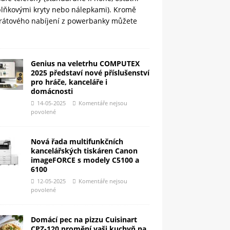
plňkovými kryty nebo nálepkami). Kromě
rátového nabíjení z powerbanky můžete
Genius na veletrhu COMPUTEX
2025 představí nové příslušenství
pro hráče, kanceláře i
domácnosti
14-05-2025
Komentáře nejsou
povolené
Nová řada multifunkčních
kancelářských tiskáren Canon
imageFORCE s modely C5100 a
6100
12-05-2025
Komentáře nejsou
povolené
Domácí pec na pizzu Cuisinart
CPZ-120 promění vaši kuchyň na