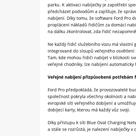
parku. K aktivaci nabíječky je zapotřebí sp
předcházet podvodům a zajišťuje, že správc
nabíjení. Díky tomu, že software Ford Pro d
proplácení nákladů řidičům za domácí nabí
na dálku zkontrolovat, zda řidič nezapomněl
Ne každý řidič služebního vozu má vlastní ga
integrované do sloupů veřejného osvětlení a
Tam, kde mohou řidiči nabíjet v blízkosti sv
veřejné chodníky, lze nabíjení automaticky 
Veřejné nabíjení přizpůsobené potřebám 
Ford Pro předpokládá, že provozovatelé bud
společnost pokryla všechny okolnosti a nabíd
evropské síti veřejného dobíjení a umožňuj
dobíjecí karty, kterou má každý vůz svoji.
Díky přístupu k síti Blue Oval Charging Net
a stále se rozrůstá, je nalezení nabíječky v 