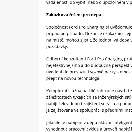
vzdálenosti do vybití nebo o upozornění v p
Zakázková řešení pro depa
Společnost Ford Pro Charging si uvědomuje, 
případ od případu. Dokonce i zákazníci, jej
na místě, mohou zjistit, že jednotlivá depa
požadavky.
Odborní konzultanti Ford Pro Charging pro
nejefektivnějšího a do budoucna perspektivn
uvedení do provozu. I vozové parky s omez
přejít na novou technologii.
Komplexní služba na klíč zahrnuje návrh řeš
záležitostech týkajících se inženýrských sí
nabíječek v depu i zajištění servisu a pod
je zajišťována ve spolupráci s předními ins
Jakmile je nabíjení v depu aktivní, intelig
vyhodnotit pracovní cyklus a úroveň nabití 