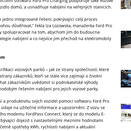
ictvím softwaru Ford Pro Charging podporuje také vozové
vozidlo domů, a usnadňuje nabíjení na veřejných stanicích.
jedno integrované řešení, pokrývající celý proces
hou důvěřovat,“ řekla Iza Lozowska, manažerka Ford Pro
y spolupracovat na tom, abychom jim do budoucna
tegie nabíjení a co nejvíce jim přechod na elektromobily
rem
rifikaci vozových parků – jak ze strany společností, které
 strany zákazníků, kteří se stále více zajímají o životní
áhat zákazníkům uvědomit si podnikatelské výhody
uhodobým řešením nabíjení pro jejich vozové parky.
í a produktivitu svých vozidel pomocí softwaru Ford Pro
ní údaje na užitečné informace a upozornění. Z vozu se
bního modemu FordPass Connect, který se do modelu E-
zbývající dojezd s nastavitelnými mezními hodnotami
etně spotřeby kWh, rychlosti nabíjení a aktuální