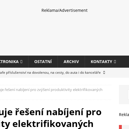
Reklama/Advertisement
KTRONIKA
OSTATNÍ
ARCHIV
KONTAKTY
fe příslušenství na dovolenou, na cesty, do auta i do kanceláře
e řešení nabíjení pro zvýšení produktivity elektrifikovaných
eletrhu COMPUTEX 2025 představí nové příslušenství pro hráče,
HARDWARE
je řešení nabíjení pro
ultifunkčních kancelářských tiskáren Canon imageFORCE s modely
Rekl
ity elektrifikovaných
E