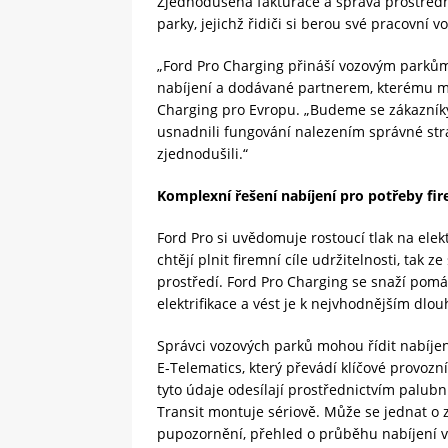
Zjednodušená fakturace a správa prostředn
parky, jejichž řidiči si berou své pracovní 
„Ford Pro Charging přináší vozovým parkům 
nabíjení a dodávané partnerem, kterému mo
Charging pro Evropu. „Budeme se zákazník
usnadnili fungování nalezením správné stra
zjednodušili.“
Komplexní řešení nabíjení pro potřeby fi
Ford Pro si uvědomuje rostoucí tlak na elekt
chtějí plnit firemní cíle udržitelnosti, tak ze
prostředí. Ford Pro Charging se snaží pom
elektrifikace a vést je k nejvhodnějším dlo
Správci vozových parků mohou řídit nabíjen
E-Telematics, který převádí klíčové provoz
tyto údaje odesílají prostřednictvím palu
Transit montuje sériově. Může se jednat o 
pupozornění, přehled o průběhu nabíjení vč