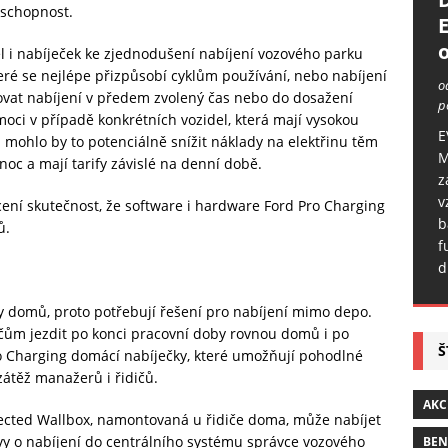
uschopnost.
o
l i nabíječek ke zjednodušení nabíjení vozového parku
teré se nejlépe přizpůsobí cyklům používání, nebo nabíjení
o
ovat nabíjení v předem zvolený čas nebo do dosažení
p
oci v případě konkrétních vozidel, která mají vysokou
E
a mohlo by to potenciálně snížit náklady na elektřinu těm
M
noc a mají tarify závislé na denní době.
z
v
ení skutečnost, že software i hardware Ford Pro Charging
b
ů.
f
d
 domů, proto potřebují řešení pro nabíjení mimo depo.
čům jezdit po konci pracovní doby rovnou domů i po
Š
Pro Charging domácí nabíječky, které umožňují pohodlné
zátěž manažerů i řidičů.
AKC
cted Wallbox, namontovaná u řidiče doma, může nabíjet
ávy o nabíjení do centrálního systému správce vozového
BE