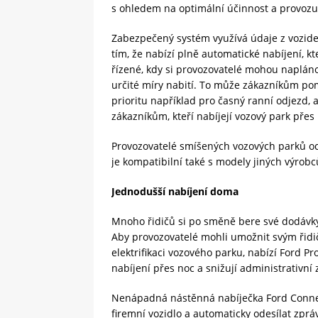
s ohledem na optimální účinnost a provoz
Zabezpečený systém využívá údaje z vozide
tím, že nabízí plně automatické nabíjení, k
řízené, kdy si provozovatelé mohou naplán
určité míry nabití. To může zákazníkům pom
prioritu například pro časný ranní odjezd, 
zákazníkům, kteří nabíjejí vozový park přes 
Provozovatelé smíšených vozových parků oc
je kompatibilní také s modely jiných výrobc
Jednodušší nabíjení doma
Mnoho řidičů si po směně bere své dodávky
Aby provozovatelé mohli umožnit svým řidi
elektrifikaci vozového parku, nabízí Ford 
nabíjení přes noc a snižují administrativní 
Nenápadná nástěnná nabíječka Ford Conne
firemní vozidlo a automaticky odesílat zpr