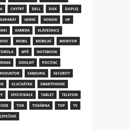
A
CHYTRÝ
DELL
DISK
DISPLEJ
OAPARÁT
HERNÍ
HONOR
HP
WEI
KAMERA
KLÁVESNICE
NOVO
MOBIL
MOBILNÍ
MONITOR
TOROLA
MYŠ
NOTEBOOK
HRANA
ODOLNÝ
POCITAC
RODUKTOR
SAMSUNG
SECURITY
VA
SLUCHÁTKA
SMARTPHONE
NY
SPECIFIKACE
TABLET
TELEFON
EVIZE
TISK
TISKÁRNA
TOP
TV
EZPEČENÍ