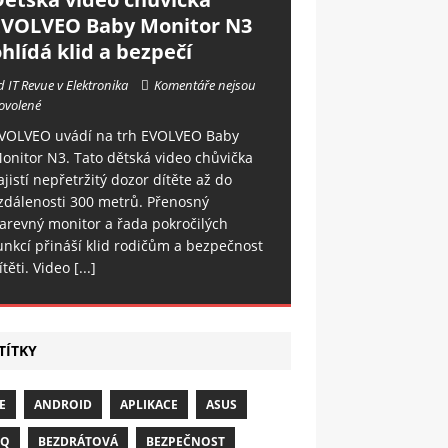
EVOLVEO Baby Monitor N3
hlídá klid a bezpečí
d IT Revue v Elektronika
Komentáře nejsou
ovolené
VOLVEO uvádí na trh EVOLVEO Baby
onitor N3. Tato dětská video chůvička
ajistí nepřetržitý dozor dítěte až do
zdálenosti 300 metrů. Přenosný
arevný monitor a řada pokročilých
unkcí přináší klid rodičům a bezpečnost
ítěti. Video
[...]
TÍTKY
E
ANDROID
APLIKACE
ASUS
NQ
BEZDRÁTOVÁ
BEZPEČNOST