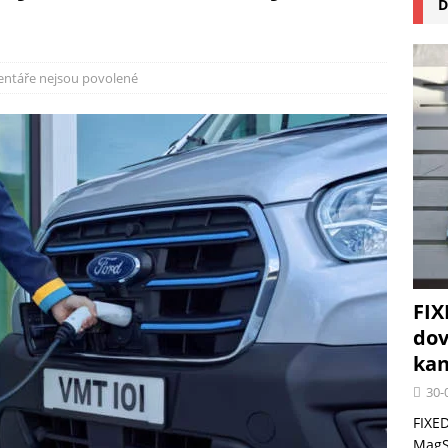
D
na pizzu Cuisinart CPZ-120 promění vaši kuchyň na italskou pizzerii
 růst krypto kasin: Co by měli vědět milovníci technologií
ntáře nejsou povolené
FIX
dov
kan
30-
FIXED
MagSa