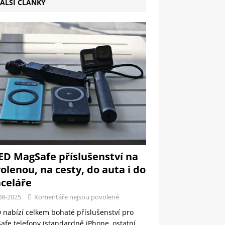
ALŠÍ ČLÁNKY
ED MagSafe příslušenství na
olenou, na cesty, do auta i do
celáře
08-2025
Komentáře nejsou povolené
 nabízí celkem bohaté příslušenství pro
fe telefony (standardně iPhone, ostatní