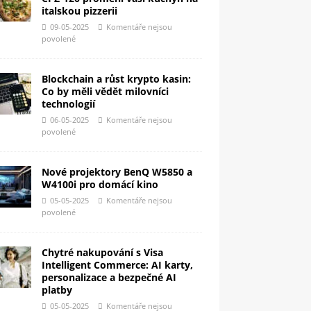
italskou pizzerii
09-05-2025
Komentáře nejsou
povolené
Blockchain a růst krypto kasin:
Co by měli vědět milovníci
technologií
06-05-2025
Komentáře nejsou
povolené
Nové projektory BenQ W5850 a
W4100i pro domácí kino
05-05-2025
Komentáře nejsou
povolené
Chytré nakupování s Visa
Intelligent Commerce: AI karty,
personalizace a bezpečné AI
platby
05-05-2025
Komentáře nejsou