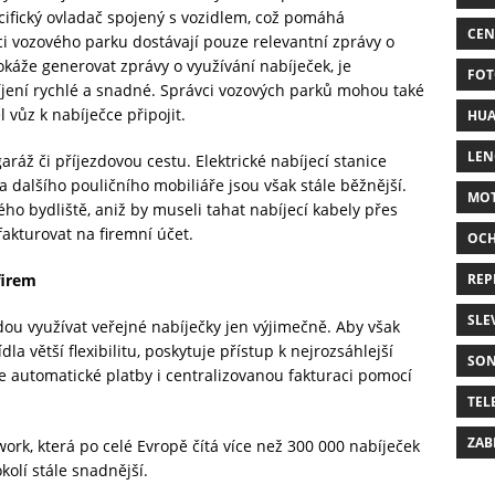
ecifický ovladač spojený s vozidlem, což pomáhá
CEN
i vozového parku dostávají pouze relevantní zprávy o
okáže generovat zprávy o využívání nabíječek, je
FOT
jení rychlé a snadné. Správci vozových parků mohou také
 vůz k nabíječce připojit.
HUA
LE
ráž či příjezdovou cestu. Elektrické nabíjecí stanice
 dalšího pouličního mobiliáře jsou však stále běžnější.
MO
ého bydliště, aniž by museli tahat nabíjecí kabely přes
fakturovat na firemní účet.
OC
REP
firem
SLE
ou využívat veřejné nabíječky jen výjimečně. Aby však
la větší flexibilitu, poskytuje přístup k nejrozsáhlejší
SO
e automatické platby i centralizovanou fakturaci pomocí
TEL
ZAB
work, která po celé Evropě čítá více než 300 000 nabíječek
okolí stále snadnější.