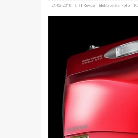
[ 09-05-2025 ]
Domácí pec 
21-02-2010
IT Revue
Elektronika
,
Foto
K
OSTATNÍ
[ 06-05-2025 ]
Blockchain a
SOFTWARE