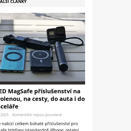
ALŠÍ ČLÁNKY
ED MagSafe příslušenství na
olenou, na cesty, do auta i do
celáře
-2025
Komentáře nejsou povolené
 nabízí celkem bohaté příslušenství pro
fe telefony (standardně iPhone, ostatní