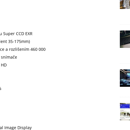
pu Super CCD EXR
alent 35-175mm)
lce a rozlišením 460 000
m snímače
p HD
%
ual Image Display