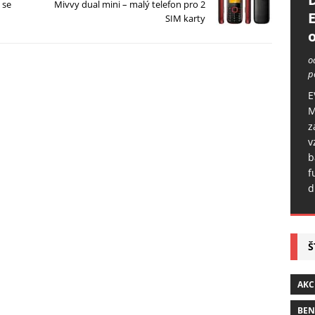
 se
Mivvy dual mini – malý telefon pro 2
SIM karty
o
o
p
E
M
z
v
b
f
d
Š
AKC
BE