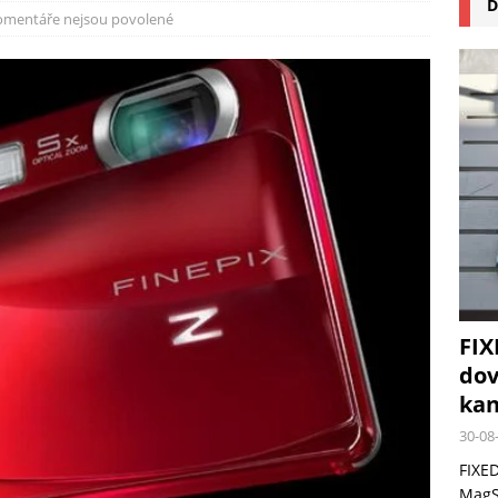
D
na pizzu Cuisinart CPZ-120 promění vaši kuchyň na italskou pizzerii
omentáře nejsou povolené
 růst krypto kasin: Co by měli vědět milovníci technologií
FIX
dov
kan
30-08
FIXED
MagSa