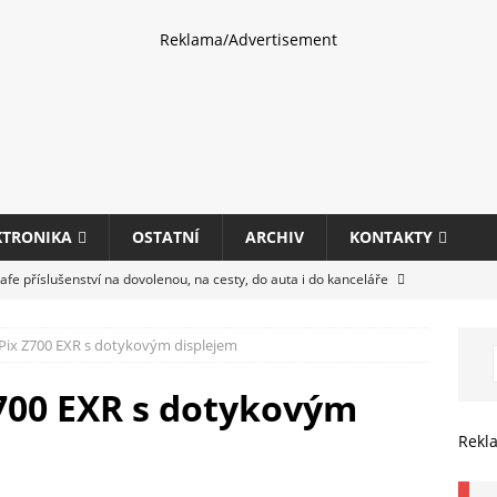
Reklama/Advertisement
KTRONIKA
OSTATNÍ
ARCHIV
KONTAKTY
fe příslušenství na dovolenou, na cesty, do auta i do kanceláře
ePix Z700 EXR s dotykovým displejem
eletrhu COMPUTEX 2025 představí nové příslušenství pro hráče,
HARDWARE
Z700 EXR s dotykovým
ultifunkčních kancelářských tiskáren Canon imageFORCE s modely
Rekl
E