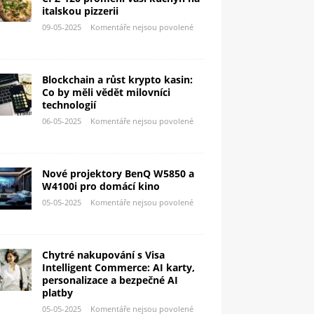
italskou pizzerii
09-05-2025
Komentáře nejsou povolené
Blockchain a růst krypto kasin:
Co by měli vědět milovníci
technologií
06-05-2025
Komentáře nejsou povolené
Nové projektory BenQ W5850 a
W4100i pro domácí kino
05-05-2025
Komentáře nejsou povolené
Chytré nakupování s Visa
Intelligent Commerce: AI karty,
personalizace a bezpečné AI
platby
05-05-2025
Komentáře nejsou povolené