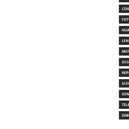
CEN
FOT
HUA
LE
MO
OC
REP
SLE
SO
TEL
ZAB