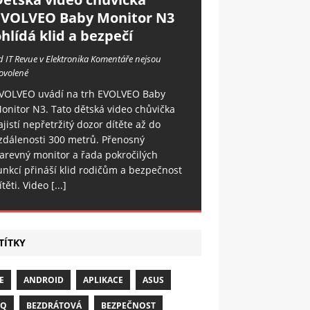
EVOLVEO Baby Monitor N3
hlídá klid a bezpečí
d IT Revue v Elektronika
Komentáře nejsou
ovolené
VOLVEO uvádí na trh EVOLVEO Baby
onitor N3. Tato dětská video chůvička
ajistí nepřetržitý dozor dítěte až do
zdálenosti 300 metrů. Přenosný
arevný monitor a řada pokročilých
unkcí přináší klid rodičům a bezpečnost
ítěti. Video
[...]
TÍTKY
E
ANDROID
APLIKACE
ASUS
NQ
BEZDRÁTOVÁ
BEZPEČNOST