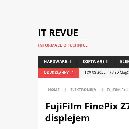
IT REVUE
INFORMACE O TECHNICE
HARDWARE
SOFTWARE
ELE
[ 30-08-2025 ]
FIXED MagSa
NOVÉ ČLÁNKY
ELEKTRONIKA
HOME
ELEKTRONIKA
FujiFilm Fin
[ 14-05-2025 ]
Genius na v
kanceláře i domácnosti
FujiFilm FinePix 
[ 12-05-2025 ]
Nová řada m
displejem
C5100 a 6100
PERIFERI