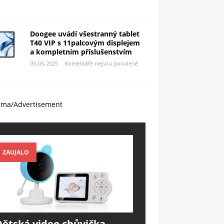
Doogee uvádí všestranný tablet
T40 VIP s 11palcovým displejem
a kompletním příslušenstvím
05-05-2025
Komentáře nejsou povolené
ama/Advertisement
ZAUJALO
Dětská video chůvička