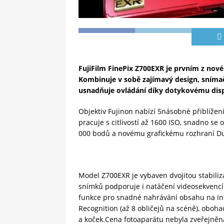
FujiFilm FinePix Z700EXR je prvním z nov
Kombinuje v sobě zajímavý design, snímač
usnadňuje ovládání díky dotykovému disple
Objektiv Fujinon nabízí 5násobné přiblížení
pracuje s citlivostí až 1600 ISO, snadno se
000 bodů a novému grafickému rozhraní Dua
Model Z700EXR je vybaven dvojitou stabili
snímků podporuje i natáčení videosekven
funkce pro snadné nahrávání obsahu na int
Recognition (až 8 obličejů na scéně), oboh
a koček.Cena fotoaparátu nebyla zveřejněna