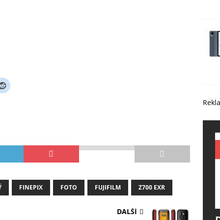
Rekl
Ý
FINEPIX
FOTO
FUJIFILM
Z700 EXR
DALŠÍ