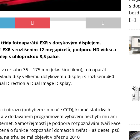
s do
bezd
[...]
é třídy fotoaparátů EXR s dotykovým displejem.
 EXR s rozlišením 12 megapixelů, podporu HD videa a
ji s úhlopříčkou 3,5 palce.
 v rozsahu 35 – 175 mm (ekv. kinofilmu), fotoaparát
 ovládá díky velkému dotykovému displeji s rozlišení 460
l Direction a Dual Image Display.
zací obrazu (pohybem snímače CCD), kromě statických
cí a v dodávaném programovém vybavení nechybí mu ani
ernet. Samozřejmostí je podpora rozpoznávání tváří Face
acená o funkce rozpoznání domácích zvířat – až deseti psů
, na trhu se má objevit v březnu 2010