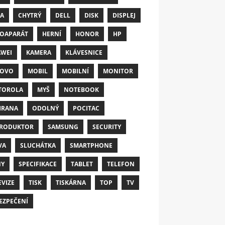
A
CHYTRÝ
DELL
DISK
DISPLEJ
OAPARÁT
HERNÍ
HONOR
HP
WEI
KAMERA
KLÁVESNICE
NOVO
MOBIL
MOBILNÍ
MONITOR
TOROLA
MYŠ
NOTEBOOK
HRANA
ODOLNÝ
POCITAC
RODUKTOR
SAMSUNG
SECURITY
VA
SLUCHÁTKA
SMARTPHONE
NY
SPECIFIKACE
TABLET
TELEFON
EVIZE
TISK
TISKÁRNA
TOP
TV
EZPEČENÍ