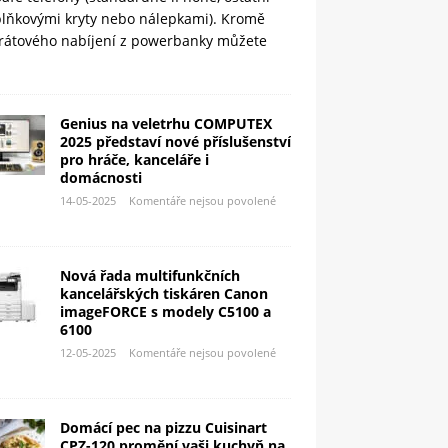
plňkovými kryty nebo nálepkami). Kromě
rátového nabíjení z powerbanky můžete
Genius na veletrhu COMPUTEX
2025 představí nové příslušenství
pro hráče, kanceláře i
domácnosti
14-05-2025
Komentáře nejsou povolené
Nová řada multifunkčních
kancelářských tiskáren Canon
imageFORCE s modely C5100 a
6100
12-05-2025
Komentáře nejsou povolené
Domácí pec na pizzu Cuisinart
CPZ-120 promění vaši kuchyň na