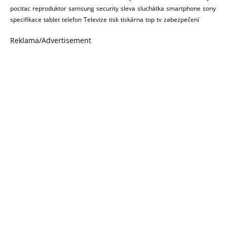
pocitac
reproduktor
samsung
security
sleva
sluchátka
smartphone
sony
specifikace
tablet
telefon
Televize
tisk
tiskárna
top
tv
zabezpečení
Reklama/Advertisement