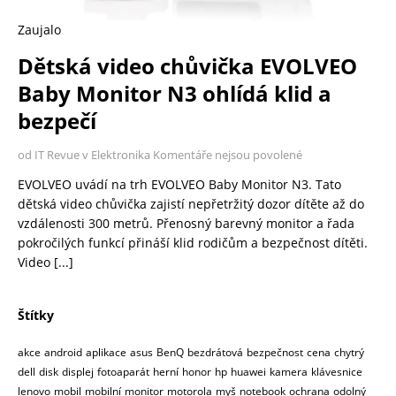
Zaujalo
Dětská video chůvička EVOLVEO
Baby Monitor N3 ohlídá klid a
bezpečí
od IT Revue v Elektronika
Komentáře nejsou povolené
EVOLVEO uvádí na trh EVOLVEO Baby Monitor N3. Tato
dětská video chůvička zajistí nepřetržitý dozor dítěte až do
vzdálenosti 300 metrů. Přenosný barevný monitor a řada
pokročilých funkcí přináší klid rodičům a bezpečnost dítěti.
Video
[...]
Štítky
akce
android
aplikace
asus
BenQ
bezdrátová
bezpečnost
cena
chytrý
dell
disk
displej
fotoaparát
herní
honor
hp
huawei
kamera
klávesnice
lenovo
mobil
mobilní
monitor
motorola
myš
notebook
ochrana
odolný