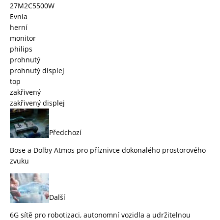
27M2C5500W
Evnia
herní
monitor
philips
prohnutý
prohnutý displej
top
zakřivený
zakřivený displej
Předchozí
Bose a Dolby Atmos pro příznivce dokonalého prostorového
zvuku
Další
6G sítě pro robotizaci, autonomní vozidla a udržitelnou