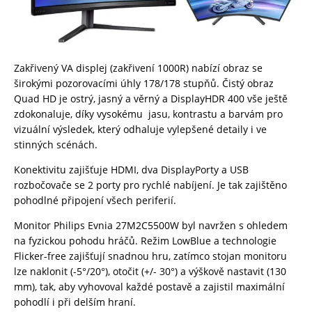
Zakřivený VA displej (zakřivení 1000R) nabízí obraz se
širokými pozorovacími úhly 178/178 stupňů. Čistý obraz
Quad HD je ostrý, jasný a věrný a DisplayHDR 400 vše ještě
zdokonaluje, díky vysokému jasu, kontrastu a barvám pro
vizuální výsledek, který odhaluje vylepšené detaily i ve
stinných scénách.
Konektivitu zajišťuje HDMI, dva DisplayPorty a USB
rozbočovače se 2 porty pro rychlé nabíjení. Je tak zajištěno
pohodlné připojení všech periferií.
Monitor Philips Evnia 27M2C5500W byl navržen s ohledem
na fyzickou pohodu hráčů. Režim LowBlue a technologie
Flicker-free zajišťují snadnou hru, zatímco stojan monitoru
lze naklonit (-5°/20°), otočit (+/- 30°) a výškově nastavit (130
mm), tak, aby vyhovoval každé postavě a zajistil maximální
pohodlí i při delším hraní.