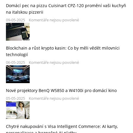
Domácí pec na pizzu Cuisinart CPZ-120 promění vaši kuchyň
na italskou pizzerii
09-05-2025
Komentáře nejsou povolené
Blockchain a růst krypto kasin: Co by měli vědět milovníci
technologií
06-05-2025
Komentáře nejsou povolené
Nové projektory BenQ W5850 a W4100i pro domácí kino
05-05-2025
Komentáře nejsou povolené
Chytré nakupování s Visa Intelligent Commerce: AI karty,
personalizace a bezpečné AI platby