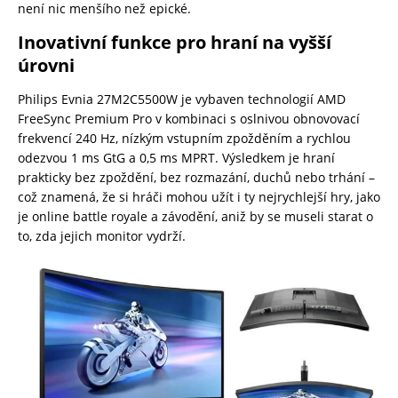
není nic menšího než epické.
Inovativní funkce pro hraní na vyšší
úrovni
Philips Evnia 27M2C5500W je vybaven technologií AMD
FreeSync Premium Pro v kombinaci s oslnivou obnovovací
frekvencí 240 Hz, nízkým vstupním zpožděním a rychlou
odezvou 1 ms GtG a 0,5 ms MPRT. Výsledkem je hraní
prakticky bez zpoždění, bez rozmazání, duchů nebo trhání –
což znamená, že si hráči mohou užít i ty nejrychlejší hry, jako
je online battle royale a závodění, aniž by se museli starat o
to, zda jejich monitor vydrží.