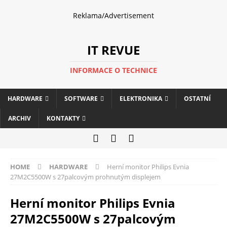
Reklama/Advertisement
IT REVUE
INFORMACE O TECHNICE
HARDWARE
SOFTWARE
ELEKTRONIKA
OSTATNÍ
ARCHIV
KONTAKTY
HOME
HARDWARE
Herní monitor Philips Evnia
27M2C5500W s 27palcovým prohnutým displejem
Herní monitor Philips Evnia
27M2C5500W s 27palcovým