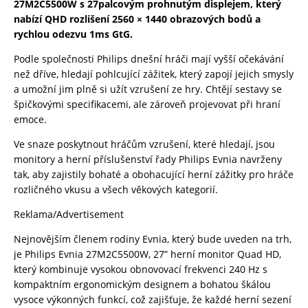
27M2C5500W s 27palcovým prohnutým displejem, který
nabízí QHD rozlišení 2560 × 1440 obrazových bodů a
rychlou odezvu 1ms GtG.
Podle společnosti Philips dnešní hráči mají vyšší očekávání
než dříve, hledají pohlcující zážitek, který zapojí jejich smysly
a umožní jim plně si užít vzrušení ze hry. Chtějí sestavy se
špičkovými specifikacemi, ale zároveň projevovat při hraní
emoce.
Ve snaze poskytnout hráčům vzrušení, které hledají, jsou
monitory a herní příslušenství řady Philips Evnia navrženy
tak, aby zajistily bohaté a obohacující herní zážitky pro hráče
rozličného vkusu a všech věkových kategorií.
Reklama/Advertisement
Nejnovějším členem rodiny Evnia, který bude uveden na trh,
je Philips Evnia 27M2C5500W, 27” herní monitor Quad HD,
který kombinuje vysokou obnovovací frekvenci 240 Hz s
kompaktním ergonomickým designem a bohatou škálou
vysoce výkonných funkcí, což zajišťuje, že každé herní sezení