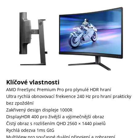
Klíčové vlastnosti
AMD FreeSync Premium Pro pro plynulé HDR hraní
Ultra rychlá obnovovací frekvence 240 Hz pro hraní prakticky
bez zpoždění
Zakřivený design displeje 1000R
DisplayHDR 400 pro živější a výjimečnější obraz
Čistý obraz s rozlišením QHD 2560 × 1440 pixelů
Rychlá odezva 1ms GtG
MultiView pro současné duální připojení a zobrazení