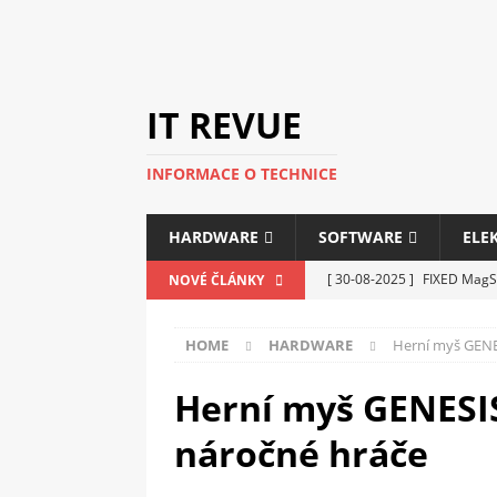
IT REVUE
INFORMACE O TECHNICE
HARDWARE
SOFTWARE
ELE
[ 30-08-2025 ]
FIXED MagSa
NOVÉ ČLÁNKY
ELEKTRONIKA
HOME
HARDWARE
Herní myš GENES
[ 14-05-2025 ]
Genius na v
kanceláře i domácnosti
Herní myš GENESIS
[ 12-05-2025 ]
Nová řada m
náročné hráče
C5100 a 6100
PERIFERI