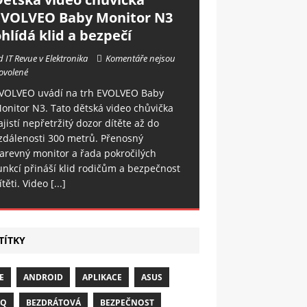
EVOLVEO Baby Monitor N3
hlídá klid a bezpečí
d IT Revue v Elektronika
Komentáře nejsou
ovolené
VOLVEO uvádí na trh EVOLVEO Baby
onitor N3. Tato dětská video chůvička
ajistí nepřetržitý dozor dítěte až do
zdálenosti 300 metrů. Přenosný
arevný monitor a řada pokročilých
unkcí přináší klid rodičům a bezpečnost
ítěti. Video
[...]
TÍTKY
E
ANDROID
APLIKACE
ASUS
NQ
BEZDRÁTOVÁ
BEZPEČNOST