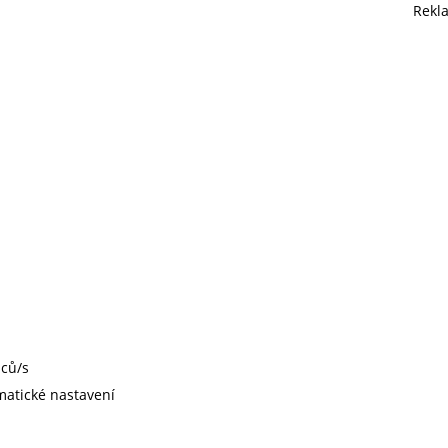
Rekl
lců/s
matické nastavení