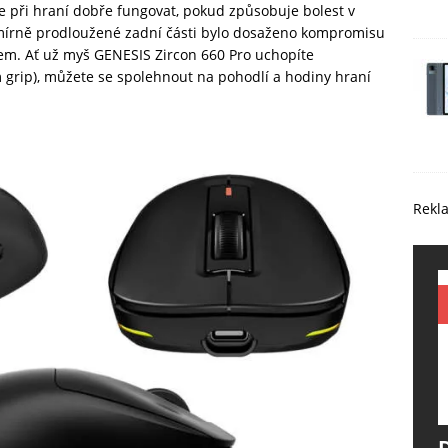
 při hraní dobře fungovat, pokud způsobuje bolest v
a mírně prodloužené zadní části bylo dosaženo kompromisu
m. Ať už myš GENESIS Zircon 660 Pro uchopíte
 grip), můžete se spolehnout na pohodlí a hodiny hraní
Rekl