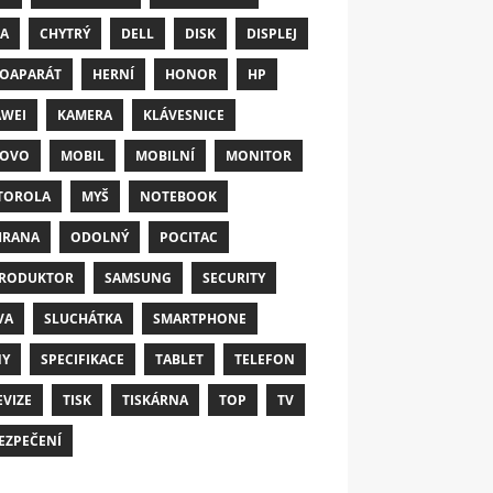
A
CHYTRÝ
DELL
DISK
DISPLEJ
OAPARÁT
HERNÍ
HONOR
HP
WEI
KAMERA
KLÁVESNICE
NOVO
MOBIL
MOBILNÍ
MONITOR
TOROLA
MYŠ
NOTEBOOK
HRANA
ODOLNÝ
POCITAC
RODUKTOR
SAMSUNG
SECURITY
VA
SLUCHÁTKA
SMARTPHONE
NY
SPECIFIKACE
TABLET
TELEFON
EVIZE
TISK
TISKÁRNA
TOP
TV
EZPEČENÍ