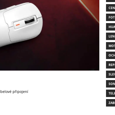
CEN
FOT
HUA
LE
MO
OC
REP
SLE
SO
belové připojení
TEL
ZAB