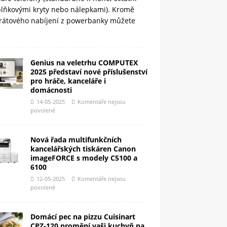
plňkovými kryty nebo nálepkami). Kromě
rátového nabíjení z powerbanky můžete
Genius na veletrhu COMPUTEX
2025 představí nové příslušenství
pro hráče, kanceláře i
domácnosti
14-05-2025
Komentáře nejsou
povolené
Nová řada multifunkčních
kancelářských tiskáren Canon
imageFORCE s modely C5100 a
6100
12-05-2025
Komentáře nejsou
povolené
Domácí pec na pizzu Cuisinart
CPZ-120 promění vaši kuchyň na