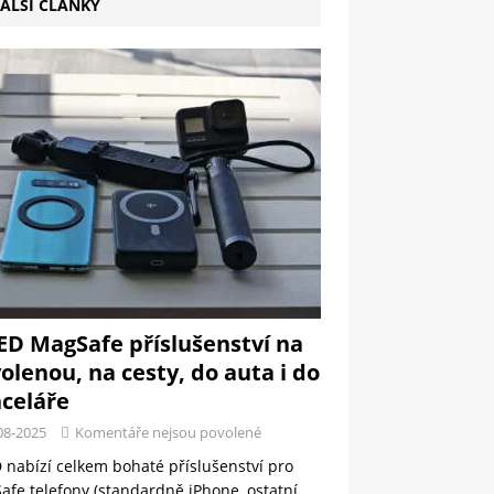
ALŠÍ ČLÁNKY
ED MagSafe příslušenství na
olenou, na cesty, do auta i do
celáře
08-2025
Komentáře nejsou povolené
 nabízí celkem bohaté příslušenství pro
fe telefony (standardně iPhone, ostatní