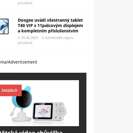
povolené
Doogee uvádí všestranný tablet
T40 VIP s 11palcovým displejem
a kompletním příslušenstvím
05-05-2025
Komentáře nejsou
povolené
ama/Advertisement
ZAUJALO
Dětská video chůvička