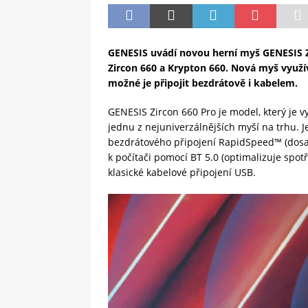
GENESIS uvádí novou herní myš GENESIS Z
Zircon 660 a Krypton 660. Nová myš využív
možné je připojit bezdrátově i kabelem.
GENESIS Zircon 660 Pro je model, který je v
jednu z nejuniverzálnějších myší na trhu. 
bezdrátového připojení RapidSpeed™ (dosahu
k počítači pomocí BT 5.0 (optimalizuje spo
klasické kabelové připojení USB.