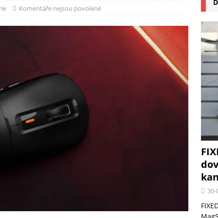
D
na pizzu Cuisinart CPZ-120 promění vaši kuchyň na italskou pizzerii
rie
Komentáře nejsou povolené
 růst krypto kasin: Co by měli vědět milovníci technologií
FIX
dov
kan
30-
FIXED
MagSa