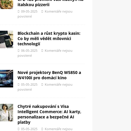
italskou pizzerii
09-05-2025
Komentáře nejsou
povolené
Blockchain a růst krypto kasin:
Co by měli vědět milovníci
technologií
06-05-2025
Komentáře nejsou
povolené
Nové projektory BenQ W5850 a
W4100i pro domácí kino
05-05-2025
Komentáře nejsou
povolené
Chytré nakupování s Visa
Intelligent Commerce: AI karty,
personalizace a bezpečné AI
platby
05-05-2025
Komentáře nejsou