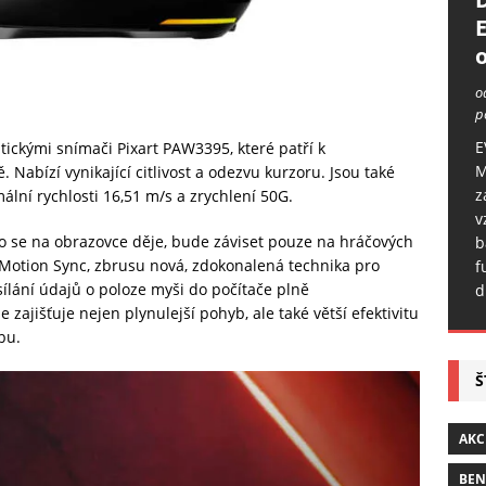
o
o
p
E
ickými snímači Pixart PAW3395, které patří k
M
 Nabízí vynikající citlivost a odezvu kurzoru. Jsou také
z
lní rychlosti 16,51 m/s a zrychlení 50G.
v
 co se na obrazovce děje, bude záviset pouze na hráčových
b
Motion Sync, zbrusu nová, zdokonalená technika pro
f
esílání údajů o poloze myši do počítače plně
d
 zajišťuje nejen plynulejší pohyb, ale také větší efektivitu
bu.
Š
AKC
BE