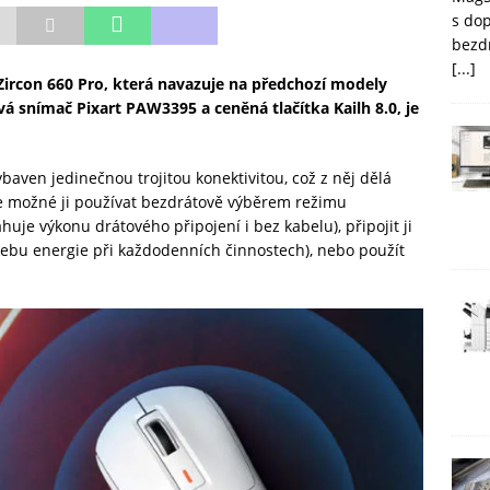
s do
bezd
[...]
ircon 660 Pro, která navazuje na předchozí modely
á snímač Pixart PAW3395 a ceněná tlačítka Kailh 8.0, je
ybaven jedinečnou trojitou konektivitou, což z něj dělá
Je možné ji používat bezdrátově výběrem režimu
je výkonu drátového připojení i bez kabelu), připojit ji
třebu energie při každodenních činnostech), nebo použít