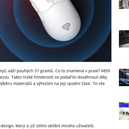
myš, váží pouhých 57 gramů. Co to znamená v praxi? Větší
dezvu. Takto nízké hmotnosti se podařilo dosáhnout díky
běru materiálů a výřezům na její spodní části. To vše
sign, který si již stihlo oblíbit mnoho uživatelů.