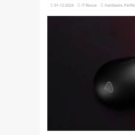
[ 09-05-2025 ]
Domácí pec 
01-12-2024
IT Revue
Hardware
,
Perife
OSTATNÍ
[ 06-05-2025 ]
Blockchain a
SOFTWARE