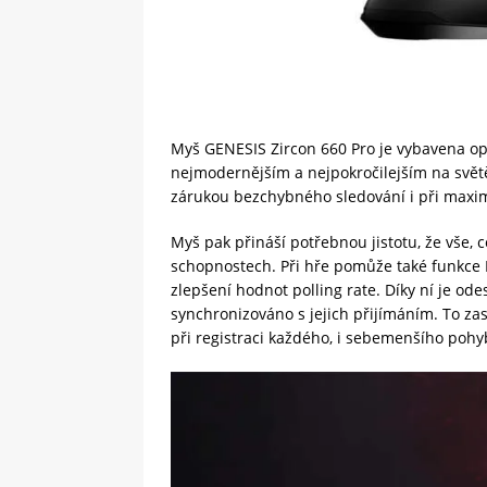
Myš GENESIS Zircon 660 Pro je vybavena opt
nejmodernějším a nejpokročilejším na světě.
zárukou bezchybného sledování i při maximá
Myš pak přináší potřebnou jistotu, že vše,
schopnostech. Při hře pomůže také funkce 
zlepšení hodnot polling rate. Díky ní je od
synchronizováno s jejich přijímáním. To zase
při registraci každého, i sebemenšího pohy