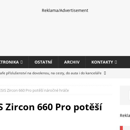
Reklama/Advertisement
KTRONIKA
OSTATNÍ
ARCHIV
KONTAKTY
fe příslušenství na dovolenou, na cesty, do auta i do kanceláře
IS Zircon 660 Pro potěší náročné hráče
eletrhu COMPUTEX 2025 představí nové příslušenství pro hráče,
HARDWARE
 Zircon 660 Pro potěší
ultifunkčních kancelářských tiskáren Canon imageFORCE s modely
Rekl
E