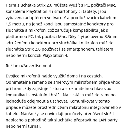
Herní sluchátka Strix 2.0 můžete využít s PC, počítači Mac,
konzolemi PlayStation 4 i smartphony či tablety. Jsou
vybavena adaptérem ve tvaru Y a prodlužovacím kabelem
1,5 metru, na jehož konci jsou samostatné konektory pro
sluchátka a mikrofon, což zaručuje kompatibilitu jak s
platformou PC, tak počítači Mac. Díky čtyřpólovému 3,5mm
sdruženému konektoru pro sluchátka i mikrofon můžete
sluchátka Strix 2.0 používat i se smartphonem, tabletem
nebo herní konzolí PlayStation 4.
Reklama/Advertisement
Dvojice mikrofonů najde využití doma i na cestách.
Odnímatelné rameno se směrovým mikrofonem přijde vhod
při hraní, kdy zajišťuje čistou a srozumitelnou hlasovou
komunikaci s ostatními hráči. Na cestách můžete rameno
jednoduše odejmout a uschovat. Komunikovat v tomto
případě můžete prostřednictvím mikrofonu integrovaného v
kabelu. Náušníky se navíc dají pro účely přenášení složit
naplocho a pohodlně tak sluchátka přepravit na LAN party
nebo herní turnaj.