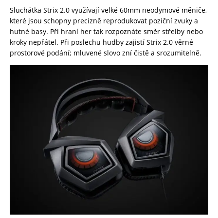
Sluchátka Strix 2.0 využívají velké 60mm neodymové měniče,
které jsou schopny precizně reprodukovat poziční zvuky a
hutné basy. Při hraní her tak rozpoznáte směr střelby nebo
kroky nepřátel. Při poslechu hudby zajistí Strix 2.0 věrné
prostorové podání; mluvené slovo zní čistě a srozumitelně.