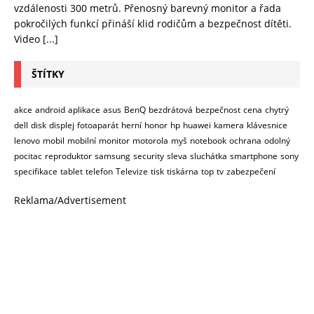
vzdálenosti 300 metrů. Přenosný barevný monitor a řada
pokročilých funkcí přináší klid rodičům a bezpečnost dítěti.
Video
[...]
ŠTÍTKY
akce
android
aplikace
asus
BenQ
bezdrátová
bezpečnost
cena
chytrý
dell
disk
displej
fotoaparát
herní
honor
hp
huawei
kamera
klávesnice
lenovo
mobil
mobilní
monitor
motorola
myš
notebook
ochrana
odolný
pocitac
reproduktor
samsung
security
sleva
sluchátka
smartphone
sony
specifikace
tablet
telefon
Televize
tisk
tiskárna
top
tv
zabezpečení
Reklama/Advertisement