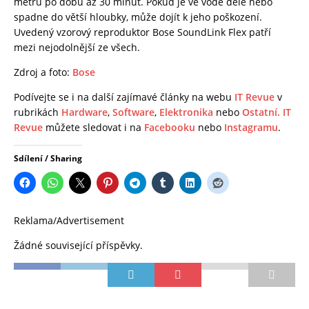
metru po dobu až 30 minut. Pokud je ve vodě déle nebo
spadne do větší hloubky, může dojít k jeho poškození.
Uvedený vzorový reproduktor Bose SoundLink Flex patří
mezi nejodolnější ze všech.
Zdroj a foto:
Bose
Podívejte se i na další zajímavé články na webu
IT Revue
v
rubrikách
Hardware
,
Software
,
Elektronika
nebo
Ostatní.
IT
Revue
můžete sledovat i na
Facebooku
nebo
Instagramu
.
Sdílení / Sharing
Reklama/Advertisement
Žádné související příspěvky.