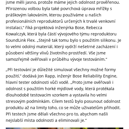
jsme měli jasno, protože máme jejich odolnost prověřenou.
Přirozenou volbou byla také povrchová úprava mřížky s
práškovým lakováním, kterou používáme u našich
profesionálních reproduktorů určených k trvalé venkovní
instalaci,“ říká projektová inženýrka Bose, Rebecca
Kowalczyk, která byla částí vývojového týmu reproduktoru
SoundLink Flex. „Stejně tak tomu bylo s použitím silikonu. Je
to velmi odolný materiál, který vydrží nešetrné zacházení i
působení většiny vlivů životního prostředí. Vše jsme
samozřejmě ověřovali v průběhu vývoje testováním.“
„Při testování je důležité simulovat všechny možné formy
použití,“ dodává Jon Rapp, inženýr Bose Reliability Engine,
hlavní tester odolnosti vůči vodě. „Proto jsme ověřovali i
odolnost s použitím horké mýdlové vody, která protékala
dlouhodobě testovacím vzorkem a vystavila ho velmi
stresovým podmínkám. Cílem testů bylo posunout odolnost
produktu až na limity toho, co se může uživatelům přihodit.
Při testech jsme dělali všechno pro to, abychom našli
nejslabší místa odolnosti a eliminovali je.“