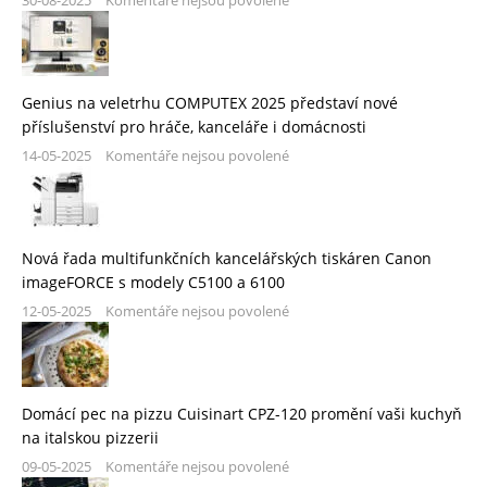
30-08-2025
Komentáře nejsou povolené
Genius na veletrhu COMPUTEX 2025 představí nové
příslušenství pro hráče, kanceláře i domácnosti
14-05-2025
Komentáře nejsou povolené
Nová řada multifunkčních kancelářských tiskáren Canon
imageFORCE s modely C5100 a 6100
12-05-2025
Komentáře nejsou povolené
Domácí pec na pizzu Cuisinart CPZ-120 promění vaši kuchyň
na italskou pizzerii
09-05-2025
Komentáře nejsou povolené