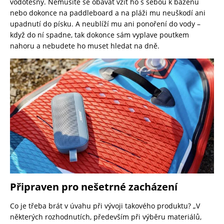
vodotěsný. Nemusíte se obávat vzít ho s sebou k bazénu
nebo dokonce na paddleboard a na pláži mu neuškodí ani
upadnutí do písku. A neublíží mu ani ponoření do vody –
když do ní spadne, tak dokonce sám vyplave poutkem
nahoru a nebudete ho muset hledat na dně.
Připraven pro nešetrné zacházení
Co je třeba brát v úvahu při vývoji takového produktu? „V
některých rozhodnutích, především při výběru materiálů,