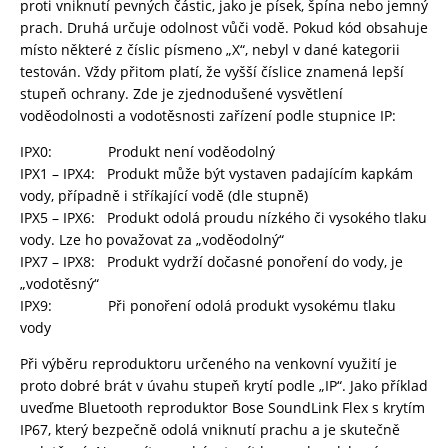
proti vniknutí pevných částic, jako je písek, špína nebo jemný
prach. Druhá určuje odolnost vůči vodě. Pokud kód obsahuje
místo některé z číslic písmeno „X“, nebyl v dané kategorii
testován. Vždy přitom platí, že vyšší číslice znamená lepší
stupeň ochrany. Zde je zjednodušené vysvětlení
voděodolnosti a vodotěsnosti zařízení podle stupnice IP:
IPX0: Produkt není voděodolný
IPX1 – IPX4: Produkt může být vystaven padajícím kapkám
vody, případně i stříkající vodě (dle stupně)
IPX5 – IPX6: Produkt odolá proudu nízkého či vysokého tlaku
vody. Lze ho považovat za „voděodolný“
IPX7 – IPX8: Produkt vydrží dočasné ponoření do vody, je
„vodotěsný“
IPX9: Při ponoření odolá produkt vysokému tlaku
vody
Při výběru reproduktoru určeného na venkovní využití je
proto dobré brát v úvahu stupeň krytí podle „IP“. Jako příklad
uveďme Bluetooth reproduktor Bose SoundLink Flex s krytím
IP67, který bezpečně odolá vniknutí prachu a je skutečně