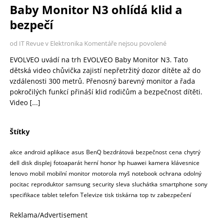
Baby Monitor N3 ohlídá klid a
bezpečí
od IT Revue v Elektronika
Komentáře nejsou povolené
EVOLVEO uvádí na trh EVOLVEO Baby Monitor N3. Tato
dětská video chůvička zajistí nepřetržitý dozor dítěte až do
vzdálenosti 300 metrů. Přenosný barevný monitor a řada
pokročilých funkcí přináší klid rodičům a bezpečnost dítěti.
Video
[...]
Štítky
akce
android
aplikace
asus
BenQ
bezdrátová
bezpečnost
cena
chytrý
dell
disk
displej
fotoaparát
herní
honor
hp
huawei
kamera
klávesnice
lenovo
mobil
mobilní
monitor
motorola
myš
notebook
ochrana
odolný
pocitac
reproduktor
samsung
security
sleva
sluchátka
smartphone
sony
specifikace
tablet
telefon
Televize
tisk
tiskárna
top
tv
zabezpečení
Reklama/Advertisement