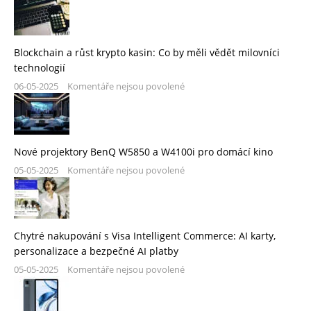
Blockchain a růst krypto kasin: Co by měli vědět milovníci
technologií
06-05-2025
Komentáře nejsou povolené
Nové projektory BenQ W5850 a W4100i pro domácí kino
05-05-2025
Komentáře nejsou povolené
Chytré nakupování s Visa Intelligent Commerce: AI karty,
personalizace a bezpečné AI platby
05-05-2025
Komentáře nejsou povolené