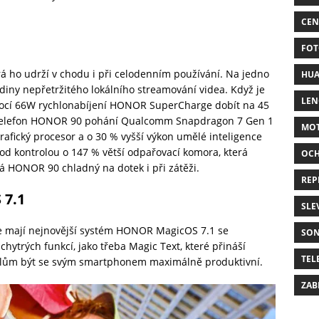
CEN
FOT
 ho udrží v chodu i při celodenním používání. Na jedno
HUA
iny nepřetržitého lokálního streamování videa. Když je
LE
omocí 66W rychlonabíjení HONOR SuperCharge dobít na 45
 telefon HONOR 90 pohání Qualcomm Snapdragon 7 Gen 1
MO
grafický procesor a o 30 % vyšší výkon umělé inteligence
pod kontrolou o 147 % větší odpařovací komora, která
OC
á HONOR 90 chladný na dotek i při zátěži.
REP
 7.1
SLE
e mají nejnovější systém HONOR MagicOS 7.1 se
SO
ytrých funkcí, jako třeba Magic Text, které přináší
TEL
vatelům být se svým smartphonem maximálně produktivní.
ZAB