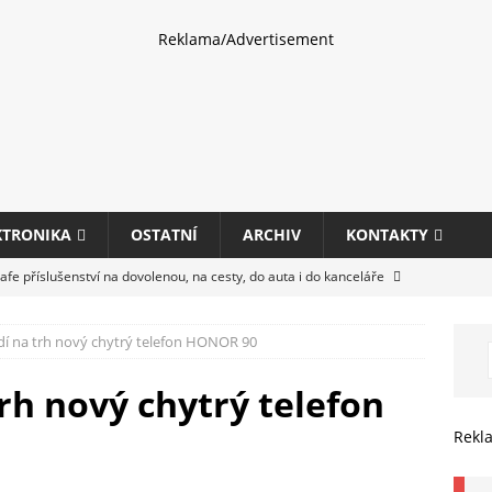
Reklama/Advertisement
KTRONIKA
OSTATNÍ
ARCHIV
KONTAKTY
fe příslušenství na dovolenou, na cesty, do auta i do kanceláře
 na trh nový chytrý telefon HONOR 90
eletrhu COMPUTEX 2025 představí nové příslušenství pro hráče,
HARDWARE
h nový chytrý telefon
ultifunkčních kancelářských tiskáren Canon imageFORCE s modely
Rekl
E