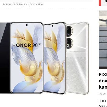
D
na pizzu Cuisinart CPZ-120 promění vaši kuchyň na italskou pizzerii
Komentáře nejsou povolené
 růst krypto kasin: Co by měli vědět milovníci technologií
FIX
dov
kan
30-08
FIXED
MagSa