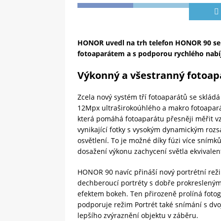
HONOR uvedl na trh telefon HONOR 90 se
fotoaparátem a s podporou rychlého nabí
Výkonný a všestranný fotoap
Zcela nový systém tří fotoaparátů se sklád
12Mpx ultraširokoúhlého a makro fotoapar
která pomáhá fotoaparátu přesněji měřit v
vynikající fotky s vysokým dynamickým rozsa
osvětlení. To je možné díky fúzi více snímk
dosažení výkonu zachycení světla ekvivalent
HONOR 90 navíc přináší nový portrétní rež
dechberoucí portréty s dobře prokreslenými
efektem bokeh. Ten přirozeně prolíná fotogra
podporuje režim Portrét také snímání s d
lepšího zvýraznění objektu v záběru.