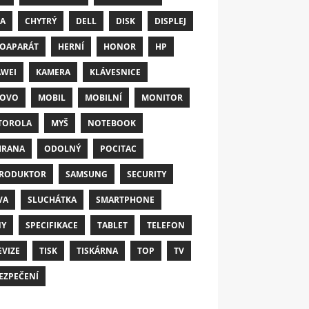
A
CHYTRÝ
DELL
DISK
DISPLEJ
OAPARÁT
HERNÍ
HONOR
HP
WEI
KAMERA
KLÁVESNICE
NOVO
MOBIL
MOBILNÍ
MONITOR
TOROLA
MYŠ
NOTEBOOK
HRANA
ODOLNÝ
POCITAC
RODUKTOR
SAMSUNG
SECURITY
VA
SLUCHÁTKA
SMARTPHONE
NY
SPECIFIKACE
TABLET
TELEFON
EVIZE
TISK
TISKÁRNA
TOP
TV
EZPEČENÍ