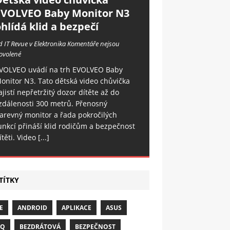
EVOLVEO Baby Monitor N3
hlídá klid a bezpečí
d IT Revue v Elektronika
Komentáře nejsou
ovolené
VOLVEO uvádí na trh EVOLVEO Baby
onitor N3. Tato dětská video chůvička
ajistí nepřetržitý dozor dítěte až do
zdálenosti 300 metrů. Přenosný
arevný monitor a řada pokročilých
unkcí přináší klid rodičům a bezpečnost
ítěti. Video
[...]
TÍTKY
E
ANDROID
APLIKACE
ASUS
NQ
BEZDRÁTOVÁ
BEZPEČNOST