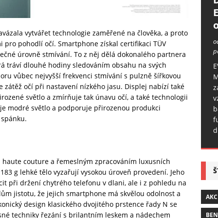
o
vázala vytvářet technologie zaměřené na člověka, a proto
o
pro pohodlí očí. Smartphone získal certifikaci TÜV
p
pečné úrovně stmívání. To z něj dělá dokonalého partnera
erá tráví dlouhé hodiny sledováním obsahu na svých
E
oru vůbec nejvyšší frekvenci stmívání s pulzně šířkovou
M
zátěž očí při nastavení nízkého jasu. Displej nabízí také
z
rozené světlo a zmírňuje tak únavu očí, a také technologii
v
uje modré světlo a podporuje přirozenou produkci
b
 spánku.
f
d
v. haute couture a řemeslným zpracováním luxusních
Š
83 g lehké tělo vyzařují vysokou úroveň provedení. Jeho
t při držení chytrého telefonu v dlani, ale i z pohledu na
lům jistotu, že jejich smartphone má skvělou odolnost a
AKC
konický design klasického dvojitého prstence řady N se
esné techniky řezání s brilantním leskem a nádechem
BE