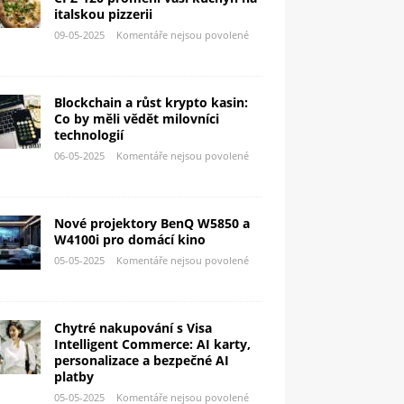
italskou pizzerii
09-05-2025
Komentáře nejsou povolené
Blockchain a růst krypto kasin:
Co by měli vědět milovníci
technologií
06-05-2025
Komentáře nejsou povolené
Nové projektory BenQ W5850 a
W4100i pro domácí kino
05-05-2025
Komentáře nejsou povolené
Chytré nakupování s Visa
Intelligent Commerce: AI karty,
personalizace a bezpečné AI
platby
05-05-2025
Komentáře nejsou povolené