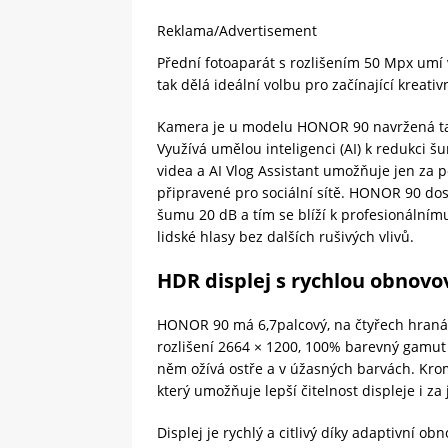
Reklama/Advertisement
Přední fotoaparát s rozlišením 50 Mpx umí 
tak dělá ideální volbu pro začínající kreativ
Kamera je u modelu HONOR 90 navržená tak,
Využívá umělou inteligenci (AI) k redukci 
videa a AI Vlog Assistant umožňuje jen za 
připravené pro sociální sítě. HONOR 90 d
šumu 20 dB a tím se blíží k profesionálním
lidské hlasy bez dalších rušivých vlivů.
HDR displej s rychlou obnovo
HONOR 90 má 6,7palcový, na čtyřech hranác
rozlišení 2664 × 1200, 100% barevný gamut 
něm ožívá ostře a v úžasných barvách. Kr
který umožňuje lepší čitelnost displeje i za
Displej je rychlý a citlivý díky adaptivní o