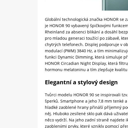
Globální technologická značka HONOR se za
je HONOR 90 vybavený špičkovými funkcemi 
Rheinland za absenci blikání a dosáhl bez
pro mladou generaci toužící po zábavě, kt
chytrých telefonech. Displej podporuje v ob
modulací (PWM) 3840 Hz, a tím minimalizuje 
funkci Dynamic Dimming, která simuluje při
HONOR Circadian Night Display, která filtr
hormonu melatoninu a tím zlepšuje kvalitu
Elegantní a stylový design
Tvůrci modelu HONOR 90 se inspirovali tz
šperků. Smartphone a jeho 7,8 mm tenké a 1
hladké zaoblené hrany přináší příjemný poci
něj. Hluboko zesílené sklo pak dává uživate
něco vydrží. Na jeho zadní straně najdete i
zaoblenými prvky, které vznikly pomocí př