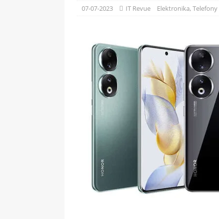
[ 09-05-2025 ]
Domácí pec 
07-07-2023
IT Revue
Elektronika
,
Telefony
OSTATNÍ
[ 06-05-2025 ]
Blockchain a
SOFTWARE