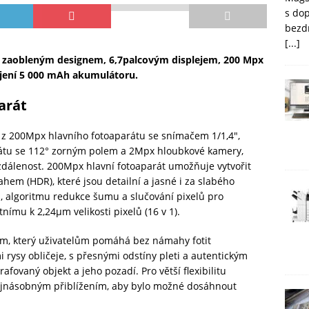
s do
bezd
[...]
 zaobleným designem, 6,7palcovým displejem, 200 Mpx
jení 5 000 mAh akumulátoru.
arát
á z 200Mpx hlavního fotoaparátu se snímačem 1/1,4″,
átu se 112° zorným polem a 2Mpx hloubkové kamery,
zdálenost. 200Mpx hlavní fotoaparát umožňuje vytvořit
hem (HDR), které jsou detailní a jasné i za slabého
ů, algoritmu redukce šumu a slučování pixelů pro
nímu k 2,24µm velikosti pixelů (16 v 1).
im, který uživatelům pomáhá bez námahy fotit
 rysy obličeje, s přesnými odstíny pleti a autentickým
fovaný objekt a jeho pozadí. Pro větší flexibilitu
vojnásobným přiblížením, aby bylo možné dosáhnout