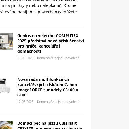
plňkovými kryty nebo nálepkami). Kromě
rátového nabíjení z powerbanky můžete
Genius na veletrhu COMPUTEX
2025 představí nové příslušenství
pro hráče, kanceláře i
domácnosti
14-05-2025
Komentáře nejsou povolené
Nová řada multifunkčních
kancelářských tiskáren Canon
imageFORCE s modely C5100 a
6100
12-05-2025
Komentáře nejsou povolené
Domácí pec na pizzu Cuisinart
CPZ-120 promění vaši kuchyň na