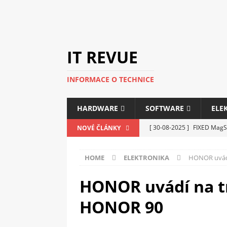
IT REVUE
INFORMACE O TECHNICE
HARDWARE
SOFTWARE
ELE
[ 30-08-2025 ]
FIXED MagSa
NOVÉ ČLÁNKY
ELEKTRONIKA
HOME
ELEKTRONIKA
HONOR uvádí
[ 14-05-2025 ]
Genius na v
kanceláře i domácnosti
HONOR uvádí na tr
[ 12-05-2025 ]
Nová řada m
HONOR 90
C5100 a 6100
PERIFERI