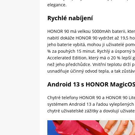
elegance.
Rychlé nabíjení
HONOR 90 má velkou 5000mAh baterii, která
nabití dokáže HONOR 90 vydržet až 19,5 hod
jeho baterie vybitá, mohou ji uživatelé p
% za pouhých 15 minut. Rychlý a úsporný
Accelerated Edition, který má o 20 % lepší 
než jeho předchůdce. Vnitřní teplotu drží 
usnadňuje účinný odvod tepla, a tak zůstáv
Android 13 s HONOR MagicOS
Chytré telefony HONOR 90 a HONOR 90 Lit
systémem Android 13 a řadou vylepšených ch
chytré uživatelské zážitky a dovolují uži