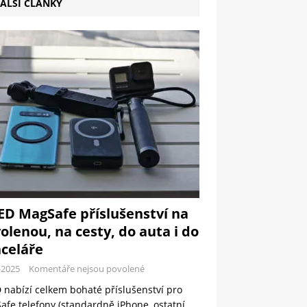
ALŠÍ ČLÁNKY
ED MagSafe příslušenství na
olenou, na cesty, do auta i do
celáře
-2025
Komentáře nejsou povolené
 nabízí celkem bohaté příslušenství pro
fe telefony (standardně iPhone, ostatní