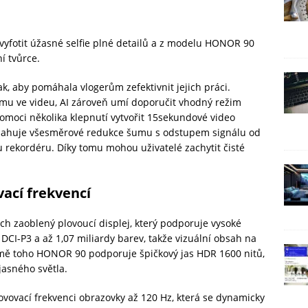
vyfotit úžasné selfie plné detailů a z modelu HONOR 90
ní tvůrce.
 aby pomáhala vlogerům zefektivnit jejich práci.
šumu ve videu, AI zároveň umí doporučit vhodný režim
pomoci několika klepnutí vytvořit 15sekundové video
osahuje všesměrové redukce šumu s odstupem signálu od
u rekordéru. Díky tomu mohou uživatelé zachytit čisté
vací frekvencí
h zaoblený plovoucí displej, který podporuje vysoké
DCI-P3 a až 1,07 miliardy barev, takže vizuální obsah na
omě toho HONOR 90 podporuje špičkový jas HDR 1600 nitů,
 jasného světla.
bnovovací frekvenci obrazovky až 120 Hz, která se dynamicky