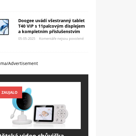
Doogee uvádí všestranný tablet
T40 VIP s 11palcovým displejem
a kompletním příslušenstvím
05-05-2025
Komentáře nejsou povolené
ama/Advertisement
ZAUJALO
Dětská video chůvička