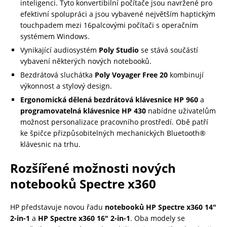
inteligenci. Tyto konvertibilní počítače jsou navržené pro
efektivní spolupráci a jsou vybavené největším haptickým
touchpadem mezi 16palcovými počítači s operačním
systémem Windows.
Vynikající audiosystém
Poly Studio
se stává součástí
vybavení některých nových notebooků.
Bezdrátová sluchátka
Poly Voyager Free 20
kombinují
výkonnost a stylový design.
Ergonomická dělená bezdrátová klávesnice HP 960
a
programovatelná klávesnice
HP 430
nabídne uživatelům
možnost personalizace pracovního prostředí. Obě patří
ke špičce přizpůsobitelných mechanických Bluetooth®
klávesnic na trhu.
Rozšířené možnosti nových
notebooků Spectre x360
HP představuje novou řadu
notebooků
HP Spectre x360 14″
2-in-1
a
HP Spectre x360 16″ 2-in-1
. Oba modely se