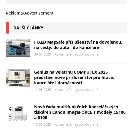
Reklama/Advertisement
DALŠÍ ČLÁNKY
FIXED MagSafe příslušenství na dovolenou,
na cesty, do auta i do kanceláře
30-08-2025
Komentáře nejsou povolené
Genius na veletrhu COMPUTEX 2025
představí nové příslušenství pro hráče,
kanceláře i domácnosti
14-05-2025
Komentáře nejsou povolené
Nová řada multifunkčních kancelářských
tiskáren Canon imageFORCE s modely C5100
a 6100
12-05-2025
Komentáře nejsou povolené