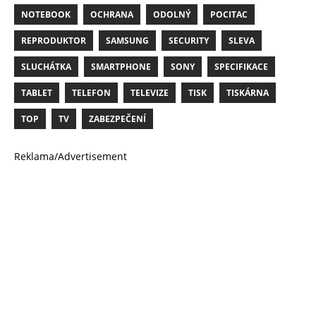
NOTEBOOK
OCHRANA
ODOLNÝ
POCITAC
REPRODUKTOR
SAMSUNG
SECURITY
SLEVA
SLUCHÁTKA
SMARTPHONE
SONY
SPECIFIKACE
TABLET
TELEFON
TELEVIZE
TISK
TISKÁRNA
TOP
TV
ZABEZPEČENÍ
Reklama/Advertisement