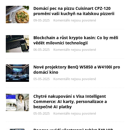
Domácí pec na pizzu Cuisinart CPZ-120
promění vaši kuchyň na italskou pizzerii
09-05-2025
Komentáře nejsou povolené
Blockchain a růst krypto kasin: Co by měli
vědět milovníci technologií
06-05-2025
Komentáře nejsou povolené
Nové projektory BenQ W5850 a W4100i pro
domácí kino
05-05-2025
Komentáře nejsou povolené
Chytré nakupování s Visa Intelligent
Commerce: AI karty, personalizace a
bezpečné AI platby
05-05-2025
Komentáře nejsou povolené