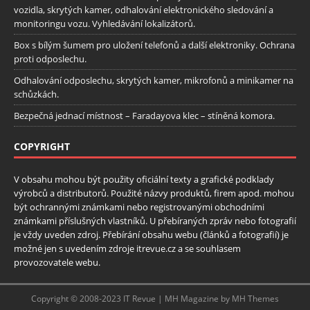
vozidla, skrytých kamer, odhalování elektronického sledování a
monitoringu vozu. Vyhledávání lokalizátorů.
Box s bílým šumem pro uložení telefonů a další elektroniky. Ochrana
proti odposlechu.
Odhalování odposlechu, skrytých kamer, mikrofonů a minikamer na
schůzkách.
Bezpečná jednací místnost – Faradayova klec – stíněná komora.
COPYRIGHT
V obsahu mohou být použity oficiální texty a grafické podklady
výrobců a distributorů. Použité názvy produktů, firem apod. mohou
být ochrannými známkami nebo registrovanými obchodními
známkami příslušných vlastníků. U přebíraných zpráv nebo fotografií
je vždy uveden zdroj. Přebírání obsahu webu (článků a fotografií) je
možné jen s uvedením zdroje itrevue.cz a se souhlasem
provozovatele webu.
Copyright © 2008-2023 IT Revue | MH Magazine by MH Themes