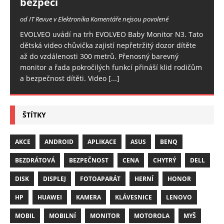
bezpečí
od IT Revue v Elektronika
Komentáře nejsou povolené
EVOLVEO uvádí na trh EVOLVEO Baby Monitor N3. Tato
dětská video chůvička zajistí nepřetržitý dozor dítěte
až do vzdálenosti 300 metrů. Přenosný barevný
monitor a řada pokročilých funkcí přináší klid rodičům
a bezpečnost dítěti. Video
[...]
ŠTÍTKY
AKCE
ANDROID
APLIKACE
ASUS
BENQ
BEZDRÁTOVÁ
BEZPEČNOST
CENA
CHYTRÝ
DELL
DISK
DISPLEJ
FOTOAPARÁT
HERNÍ
HONOR
HP
HUAWEI
KAMERA
KLÁVESNICE
LENOVO
MOBIL
MOBILNÍ
MONITOR
MOTOROLA
MYŠ