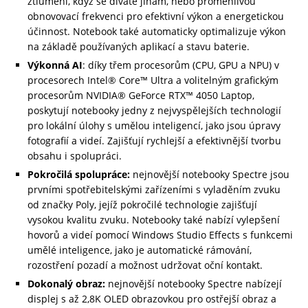
ztlumení, když se díváte jinam, nebo proměnlivou
obnovovací frekvenci pro efektivní výkon a energetickou
účinnost. Notebook také automaticky optimalizuje výkon
na základě používaných aplikací a stavu baterie.
Výkonná AI
: díky třem procesorům (CPU, GPU a NPU) v
procesorech Intel® Core™ Ultra a volitelným grafickým
procesorům NVIDIA® GeForce RTX™ 4050 Laptop,
poskytují notebooky jedny z nejvyspělejších technologií
pro lokální úlohy s umělou inteligencí, jako jsou úpravy
fotografií a videí. Zajišťují rychlejší a efektivnější tvorbu
obsahu i spolupráci.
Pokročilá spolupráce:
nejnovější notebooky Spectre jsou
prvními spotřebitelskými zařízeními s vyladěním zvuku
od značky Poly, jejíž pokročilé technologie zajišťují
vysokou kvalitu zvuku. Notebooky také nabízí vylepšení
hovorů a videí pomocí Windows Studio Effects s funkcemi
umělé inteligence, jako je automatické rámování,
rozostření pozadí a možnost udržovat oční kontakt.
Dokonalý obraz:
nejnovější notebooky Spectre nabízejí
displej s až 2,8K OLED obrazovkou pro ostřejší obraz a