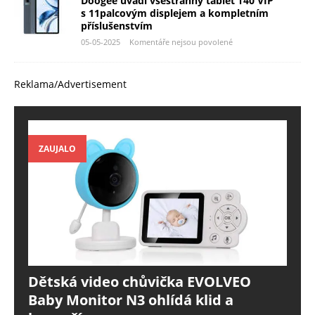
Doogee uvádí všestranný tablet T40 VIP
s 11palcovým displejem a kompletním
příslušenstvím
05-05-2025
Komentáře nejsou povolené
Reklama/Advertisement
ZAUJALO
Dětská video chůvička EVOLVEO
Baby Monitor N3 ohlídá klid a