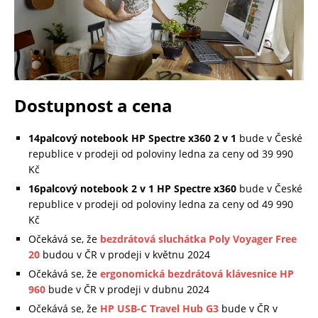
Dostupnost a cena
14palcový notebook HP Spectre x360 2 v 1
bude v České
republice v prodeji od poloviny ledna za ceny od 39 990
Kč
16palcový notebook 2 v 1 HP Spectre x360
bude v České
republice v prodeji od poloviny ledna za ceny od 49 990
Kč
Očekává se, že
bezdrátová sluchátka Poly Voyager Free
20
budou v ČR v prodeji v květnu 2024
Očekává se, že
ergonomická bezdrátová klávesnice HP
960
bude v ČR v prodeji v dubnu 2024
Očekává se, že
HP USB-C Travel Hub G3
bude v ČR v