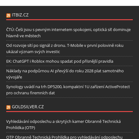
ITBIZ.CZ
ČTÚ: Češi jsou s pevným internetem spokojeni, optická síť dominuje
hlavně ve městech
Od rozvoje sítí po signál z dronu. T-Mobile v první polovině roku
ukázal význam svých investic
EK: ChatGPT i Roblox mohou spadat pod přísnější pravidla
Náklady na podpůrnou AI převýší do roku 2028 plat samotného
vývojáře
Synology uvádí na trh DP5200, kompaktní 1U zařízení ActiveProtect
pro ochranu firemních dat
GOLDSILVER.CZ
Vyhledávání odposlechu a skrytých kamer Obranně Technická
Prohlídka (OTP)
OTP Obranně Technická Prohlídka pro vyhledávání odposlechu