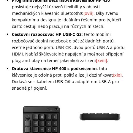
Programovatelná bezdrátová klávesnice HP 430
poskytuje nejvyšší úroveň flexibility v oblasti
mechanických klávesnic Bluetooth®
[xvii]
. Díky svému
kompaktnímu designu je ideálním řešením pro ty, kteří
často cestují nebo pracují na různých místech.
Cestovní rozbočovač HP USB-C G3
: tento mobilní
rozbočovač doplní notebook o pět základních portů,
včetně jednoho portu USB-C®, dvou portů USB-A a portu
HDMI. Nabízí škálovatelné napájení a možnost připojení
plug-and-play na téměř jakémkoli zařízení
[xviii]
.
Drátová klávesnice HP 400 s podsvícením
: tato
klávesnice je odolná proti polití a lze ji dezinfikovat
[xix]
.
Dodává se s kabelem USB-C® a adaptérem USB-A pro
snadné připojení.