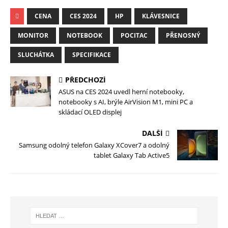
CENA
CES 2024
HP
KLÁVESNICE
MONITOR
NOTEBOOK
POCITAC
PŘENOSNÝ
SLUCHÁTKA
SPECIFIKACE
PŘEDCHOZÍ
ASUS na CES 2024 uvedl herní notebooky,
notebooky s AI, brýle AirVision M1, mini PC a
skládací OLED displej
DALŠÍ
Samsung odolný telefon Galaxy XCover7 a odolný
tablet Galaxy Tab Active5