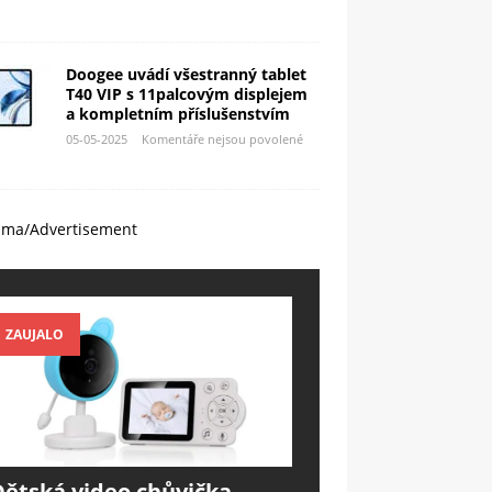
Doogee uvádí všestranný tablet
T40 VIP s 11palcovým displejem
a kompletním příslušenstvím
05-05-2025
Komentáře nejsou povolené
ama/Advertisement
ZAUJALO
Dětská video chůvička