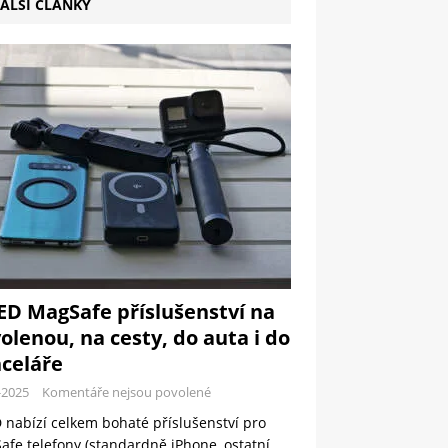
ALŠÍ ČLÁNKY
ED MagSafe příslušenství na
olenou, na cesty, do auta i do
celáře
-2025
Komentáře nejsou povolené
 nabízí celkem bohaté příslušenství pro
fe telefony (standardně iPhone, ostatní