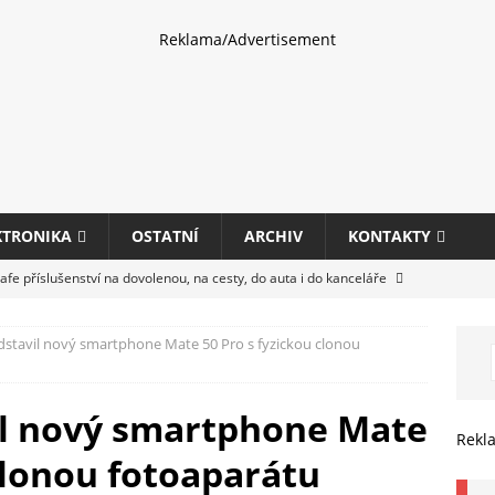
Reklama/Advertisement
KTRONIKA
OSTATNÍ
ARCHIV
KONTAKTY
fe příslušenství na dovolenou, na cesty, do auta i do kanceláře
stavil nový smartphone Mate 50 Pro s fyzickou clonou
eletrhu COMPUTEX 2025 představí nové příslušenství pro hráče,
HARDWARE
l nový smartphone Mate
ultifunkčních kancelářských tiskáren Canon imageFORCE s modely
Rekl
clonou fotoaparátu
E