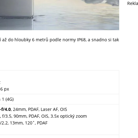
Rekl
 až do hloubky 6 metrů podle normy IP68, a snadno si tak
z
16 px
 1 (4G)
-f/4.0
, 24mm, PDAF, Laser AF, OIS
 f/3.5, 90mm, PDAF, OIS, 3.5x optický zoom
f/2.2, 13mm, 120˚, PDAF