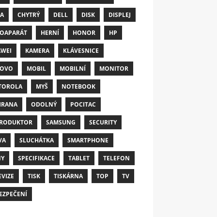
A
CHYTRÝ
DELL
DISK
DISPLEJ
OAPARÁT
HERNÍ
HONOR
HP
WEI
KAMERA
KLÁVESNICE
NOVO
MOBIL
MOBILNÍ
MONITOR
TOROLA
MYŠ
NOTEBOOK
HRANA
ODOLNÝ
POCITAC
RODUKTOR
SAMSUNG
SECURITY
VA
SLUCHÁTKA
SMARTPHONE
NY
SPECIFIKACE
TABLET
TELEFON
EVIZE
TISK
TISKÁRNA
TOP
TV
EZPEČENÍ