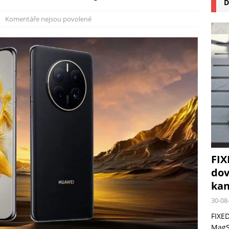
D
na pizzu Cuisinart CPZ-120 promění vaši kuchyň na italskou pizzerii
Komentáře nejsou povolené
 růst krypto kasin: Co by měli vědět milovníci technologií
FIX
dov
kan
30-08
FIXED
MagSa