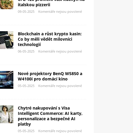
italskou pizzerii
09-05-2025
Komentáře nejsou povolené
Blockchain a růst krypto kasin:
Co by měli vědět milovníci
technologií
06-05-2025
Komentáře nejsou povolené
Nové projektory BenQ W5850 a
W4100i pro domácí kino
05-05-2025
Komentáře nejsou povolené
Chytré nakupování s Visa
Intelligent Commerce: AI karty,
personalizace a bezpečné AI
platby
05-05-2025
Komentáře nejsou povolené