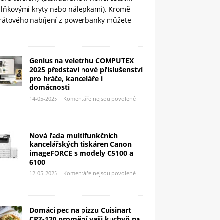
plňkovými kryty nebo nálepkami). Kromě
rátového nabíjení z powerbanky můžete
Genius na veletrhu COMPUTEX
2025 představí nové příslušenství
pro hráče, kanceláře i
domácnosti
14-05-2025
Komentáře nejsou povolené
Nová řada multifunkčních
kancelářských tiskáren Canon
imageFORCE s modely C5100 a
6100
12-05-2025
Komentáře nejsou povolené
Domácí pec na pizzu Cuisinart
CPZ-120 promění vaši kuchyň na