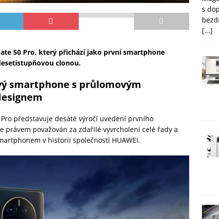
s do
bezd
[...]
te 50 Pro, který
p
ř
ich
ází jako první
smartphone
desetistupňovou clonou.
ový smartphone s průlomovým
designem
Pro představuje desáté výročí uvedení prvního
e právem považován za zdařilé vyvrcholení celé řady a
martphonem v historii společnosti HUAWEI.