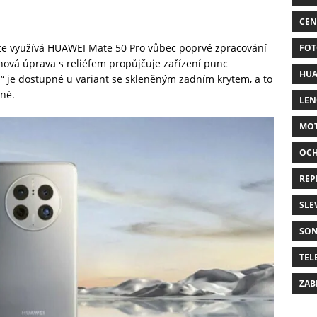
CEN
te využívá HUAWEI Mate 50 Pro vůbec poprvé zpracování
FOT
chová úprava s reliéfem propůjčuje zařízení punc
HUA
s“ je dostupné u variant se skleněným zadním krytem, a to
rné.
LE
MO
OC
REP
SLE
SO
TEL
ZAB