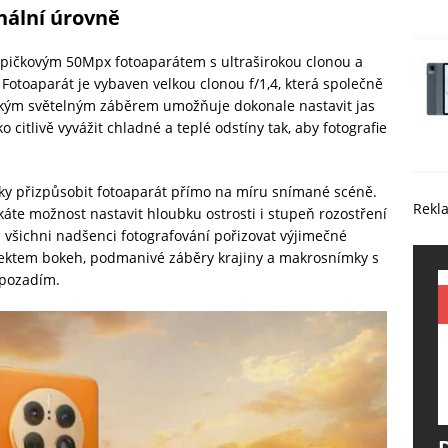
nální úrovně
špičkovým 50Mpx fotoaparátem s ultraširokou clonou a
Fotoaparát je vybaven velkou clonou f/1,4, která společně
kým světelným záběrem umožňuje dokonale nastavit jas
 citlivě vyvážit chladné a teplé odstíny tak, aby fotografie
cky přizpůsobit fotoaparát přímo na míru snímané scéně.
Rekl
káte možnost nastavit hloubku ostrosti i stupeň rozostření
všichni nadšenci fotografování pořizovat výjimečné
efektem bokeh, podmanivé záběry krajiny a makrosnímky s
 pozadím.