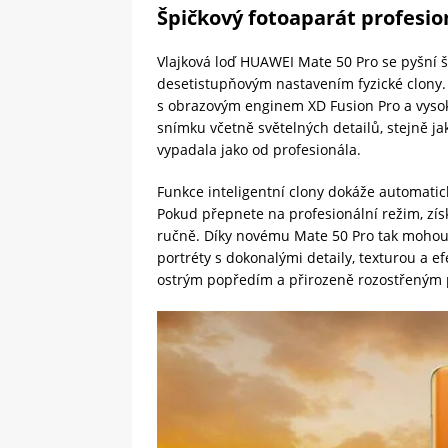
Špičkový fotoaparát profesio
Vlajková loď HUAWEI Mate 50 Pro se pyšní 
desetistupňovým nastavením fyzické clony. 
s obrazovým enginem XD Fusion Pro a vyso
snímku včetně světelných detailů, stejně jako
vypadala jako od profesionála.
Funkce inteligentní clony dokáže automati
Pokud přepnete na profesionální režim, zís
ručně. Díky novému Mate 50 Pro tak mohou 
portréty s dokonalými detaily, texturou a 
ostrým popředím a přirozeně rozostřeným