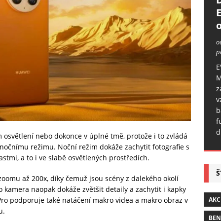
o
o
p
E
M
z
v
b
f
d
ém osvětlení nebo dokonce v úplné tmě, protože i to zvládá
nočnímu režimu. Noční režim dokáže zachytit fotografie s
stmi, a to i ve slabě osvětlených prostředích.
Š
zoomu až 200x, díky čemuž jsou scény z dalekého okolí
kamera naopak dokáže zvětšit detaily a zachytit i kapky
AKC
 Pro podporuje také natáčení makro videa a makro obraz v
u.
BE