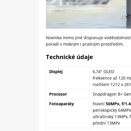
Novinka mimo jiné disponuje voděodolností
poradí s mokrým i prašným prostředím.
Technické údaje
Displej
6,74″ OLED
frekvence až 120 H
rozlišení 1212 x 26
Procesor
Snapdragon 8+ Gen
Fotoaparáty
hlavní
50MPx, f/1.4
periskopický 64MPx,
ultraširoký 13MPx, 
přední 13MPx