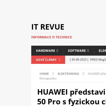
IT REVUE
INFORMACE O TECHNICE
HARDWARE
SOFTWARE
ELE
[ 30-08-2025 ]
FIXED MagSa
NOVÉ ČLÁNKY
ELEKTRONIKA
HOME
ELEKTRONIKA
HUAWEI před
[ 14-05-2025 ]
Genius na v
fotoaparátu
kanceláře i domácnosti
HUAWEI představi
[ 12-05-2025 ]
Nová řada m
50 Pro s fyzickou 
C5100 a 6100
PERIFERI