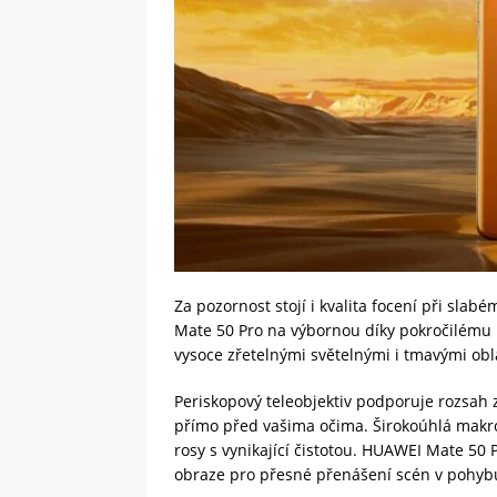
Za pozornost stojí i kvalita focení při slab
Mate 50 Pro na výbornou díky pokročilému 
vysoce zřetelnými světelnými i tmavými obla
Periskopový teleobjektiv podporuje rozsah 
přímo před vašima očima. Širokoúhlá makro 
rosy s vynikající čistotou. HUAWEI Mate 50
obraze pro přesné přenášení scén v pohyb