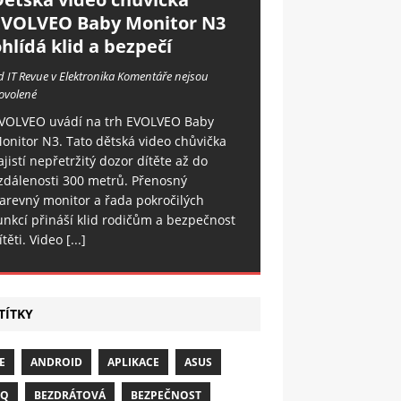
EVOLVEO Baby Monitor N3
hlídá klid a bezpečí
d IT Revue v Elektronika
Komentáře nejsou
ovolené
VOLVEO uvádí na trh EVOLVEO Baby
onitor N3. Tato dětská video chůvička
ajistí nepřetržitý dozor dítěte až do
zdálenosti 300 metrů. Přenosný
arevný monitor a řada pokročilých
unkcí přináší klid rodičům a bezpečnost
ítěti. Video
[...]
TÍTKY
E
ANDROID
APLIKACE
ASUS
NQ
BEZDRÁTOVÁ
BEZPEČNOST