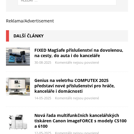
Reklama/Advertisement
DALŠÍ ČLÁNKY
FIXED MagSafe příslušenství na dovolenou,
na cesty, do auta i do kanceláře
30-08-2025
Komentáře nejsou povolené
Genius na veletrhu COMPUTEX 2025
představí nové příslušenství pro hráče,
kanceláře i domácnosti
14-05-2025
Komentáře nejsou povolené
Nová řada multifunkčních kancelářských
tiskáren Canon imageFORCE s modely C5100
a 6100
12-05-2025
Komentáře nejsou povolené