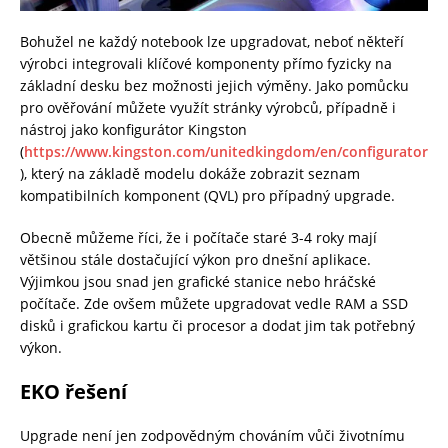
Bohužel ne každý notebook lze upgradovat, neboť někteří
výrobci integrovali klíčové komponenty přímo fyzicky na
základní desku bez možnosti jejich výměny. Jako pomůcku
pro ověřování můžete využít stránky výrobců, případně i
nástroj jako konfigurátor Kingston
(
https://www.kingston.com/unitedkingdom/en/configurator
), který na základě modelu dokáže zobrazit seznam
kompatibilních komponent (QVL) pro případný upgrade.
Obecně můžeme říci, že i počítače staré 3-4 roky mají
většinou stále dostačující výkon pro dnešní aplikace.
Výjimkou jsou snad jen grafické stanice nebo hráčské
počítače. Zde ovšem můžete upgradovat vedle RAM a SSD
disků i grafickou kartu či procesor a dodat jim tak potřebný
výkon.
EKO řešení
Upgrade není jen zodpovědným chováním vůči životnímu