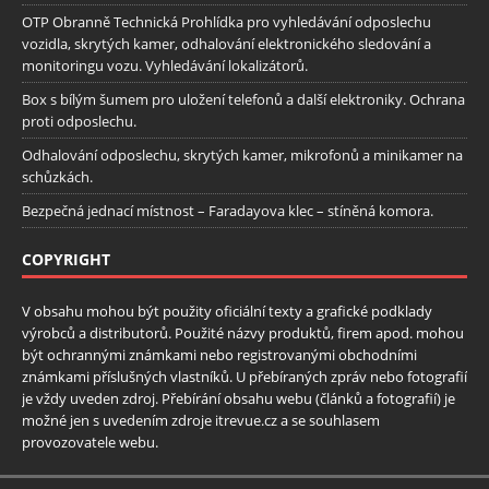
OTP Obranně Technická Prohlídka pro vyhledávání odposlechu
vozidla, skrytých kamer, odhalování elektronického sledování a
monitoringu vozu. Vyhledávání lokalizátorů.
Box s bílým šumem pro uložení telefonů a další elektroniky. Ochrana
proti odposlechu.
Odhalování odposlechu, skrytých kamer, mikrofonů a minikamer na
schůzkách.
Bezpečná jednací místnost – Faradayova klec – stíněná komora.
COPYRIGHT
V obsahu mohou být použity oficiální texty a grafické podklady
výrobců a distributorů. Použité názvy produktů, firem apod. mohou
být ochrannými známkami nebo registrovanými obchodními
známkami příslušných vlastníků. U přebíraných zpráv nebo fotografií
je vždy uveden zdroj. Přebírání obsahu webu (článků a fotografií) je
možné jen s uvedením zdroje itrevue.cz a se souhlasem
provozovatele webu.