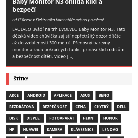
Baby Monitor N3 ohlídá klid a
bezpečí
od IT Revue v Elektronika
Komentáře nejsou povolené
EVOLVEO uvádí na trh EVOLVEO Baby Monitor N3. Tato
dětská video chůvička zajistí nepřetržitý dozor dítěte
až do vzdálenosti 300 metrů. Přenosný barevný
monitor a řada pokročilých funkcí přináší klid rodičům
a bezpečnost dítěti. Video
[...]
ŠTÍTKY
AKCE
ANDROID
APLIKACE
ASUS
BENQ
BEZDRÁTOVÁ
BEZPEČNOST
CENA
CHYTRÝ
DELL
DISK
DISPLEJ
FOTOAPARÁT
HERNÍ
HONOR
HP
HUAWEI
KAMERA
KLÁVESNICE
LENOVO