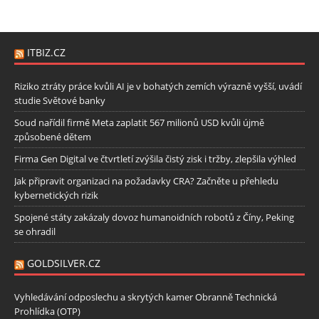
ITBIZ.CZ
Riziko ztráty práce kvůli AI je v bohatých zemích výrazně vyšší, uvádí
studie Světové banky
Soud nařídil firmě Meta zaplatit 567 milionů USD kvůli újmě
způsobené dětem
Firma Gen Digital ve čtvrtletí zvýšila čistý zisk i tržby, zlepšila výhled
Jak připravit organizaci na požadavky CRA? Začněte u přehledu
kybernetických rizik
Spojené státy zakázaly dovoz humanoidních robotů z Číny, Peking
se ohradil
GOLDSILVER.CZ
Vyhledávání odposlechu a skrytých kamer Obranně Technická
Prohlídka (OTP)