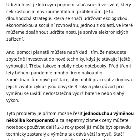
Udržitelnost je klíčovým pojmem současnosti ve světě, který
čelí rostoucím environmentálním problémům. Je to
dlouhodobá strategie, která se snaží udržovat ekologickou,
ekonomickou a sociální rovnováhu. Jednou z oblastí, ve které
můžeme dosáhnout udržitelnosti, je správa elektronických
zařízení.
Ano, pomoci planetě můžete například i tím, že nebudete
zbytečně investovat do nové techniky, když je stávající ještě
vyhovující. Třeba takové mobily nebo notebooky. Před třemi
lety během pandemie mnoho firem nakoupilo
zaměstnancům nové počítače, aby mohli pracovat z domova.
Jejich životní cyklus jsou obvykle 3 roky a jako důvod pro
výměnu se uvádí nedostatečná výdrž baterie nebo slabý
výkon.
Tyto problémy je přitom možné řešit
jednoduchou výměnou
několika komponentů
a za nepatrný zlomek ceny můžete
notebook používat další 2-3 roky (poté již může být opravdu
technicky zastaralý a výměna tak dává větší smysl). Stačí