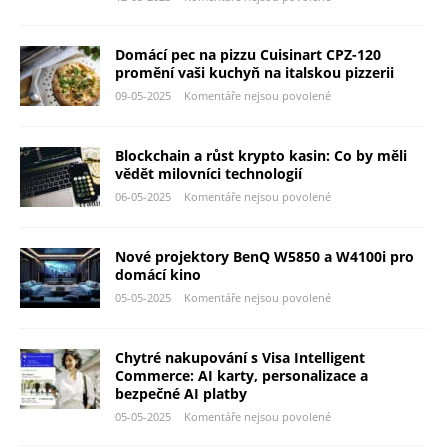
Domácí pec na pizzu Cuisinart CPZ-120
promění vaši kuchyň na italskou pizzerii
09-05-2025
Komentáře nejsou povolené
Blockchain a růst krypto kasin: Co by měli
vědět milovníci technologií
06-05-2025
Komentáře nejsou povolené
Nové projektory BenQ W5850 a W4100i pro
domácí kino
05-05-2025
Komentáře nejsou povolené
Chytré nakupování s Visa Intelligent
Commerce: AI karty, personalizace a
bezpečné AI platby
05-05-2025
Komentáře nejsou povolené