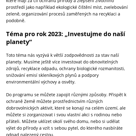
které mají za cíl ochranu přírody a zlepšení životního
prostředí jako například ekologické čištění míst, zvelebování
zeleně, organizování procesů zaměřených na recyklaci a
podobně.
Téma pro rok 2023: „Investujme do naší
planety“
Toto téma nás vyzývá k větší zodpovědnosti za stav naší
planety. Musíme ještě více investovat do obnovitelných
zdrojů, recyklace odpadu, ochrany biologické rozmanitosti,
snižování emisí skleníkových plynů a podpory
environmentální výchovy a osvěty.
Do programu se můžete zapojit různými způsoby. Přispět k
ochraně Země můžete prostřednictvím různých
dobrovolnických aktivit, které se konají na celém území, ale
můžete si zorganizovat i svou vlastní akci s rodinou nebo
přáteli. Můžete uklízet okolí svého domu, nebo si udělat
výlet do přírody a vzít s sebou pytel, do kterého nasbíráte
odpad nalezený cestou.