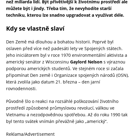
než miliarda lidí. Být přívětivější k životnímu prostředí ale
můžete být i jindy. Třeba tím, že nevyhodíte starší
techniku, kterou lze snadno upgradovat a využívat déle.
Kdy se vlastně slaví
Den Země má dlouhou a bohatou historii. Poprvé byl
oslaven před více než padesáti lety ve Spojených státech.
Jeho iniciátorem byl v roce 1970 environmentální aktivista a
americký senátor z Wisconsinu
Gaylord Nelson
s výraznou
podporou amerických studentů. Ve stejném roce si začala
připomínat Den země i Organizace spojených národů (OSN),
která zvolila jako datum 21. března – den jarní
rovnodennosti.
Původně šlo o reakci na rozsáhlé poškozování životního
prostředí způsobené průmyslovou revolucí, válkou ve
Vietnamu a nezodpovědnou spotřebou. Až do roku 1990 tak
byl tento svátek vnímán převážně jako „americký“.
Reklama/Advertisement