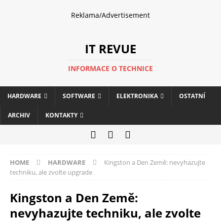
Reklama/Advertisement
IT REVUE
INFORMACE O TECHNICE
HARDWARE
SOFTWARE
ELEKTRONIKA
OSTATNÍ
ARCHIV
KONTAKTY
HOME
HARDWARE
Kingston a Den Země: nevyhazujte
techniku, ale zvolte upgrade
Kingston a Den Země:
nevyhazujte techniku, ale zvolte