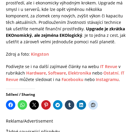
prostředí, ale i ekonomicky výhodným krokem. Upgrade má
smysl i u serverů, kde lze opět výměnou několika
komponent, za zlomek ceny nových, zvýšit výkon či kapacitu
těch aktuálních. Prodloužením životnosti stávající technice
tak ušetříte nemalé finanční prostředky.
Upgrade je zkrátka
EKOnomický, ale zejména EKOlogický
. Je to jedna z cest, jak
ušetřit a zároveň velmi jednoduše pomoci naší planetě.
Zdroj a foto:
Kingston
Podívejte se i na další zajímavé články na webu
IT Revue
v
rubrikách
Hardware
,
Software
,
Elektronika
nebo
Ostatní.
IT
Revue
můžete sledovat i na
Facebooku
nebo
Instagramu
.
Sdílení / Sharing
Reklama/Advertisement
Žádné související příspěvky.