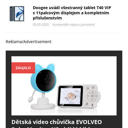
Doogee uvádí všestranný tablet T40 VIP
s 11palcovým displejem a kompletním
příslušenstvím
05-05-2025
Komentáře nejsou povolené
Reklama/Advertisement
ZAUJALO
Dětská video chůvička EVOLVEO