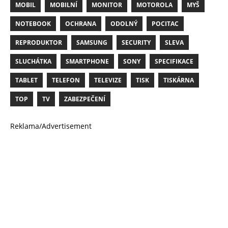
MOBIL
MOBILNÍ
MONITOR
MOTOROLA
MYŠ
NOTEBOOK
OCHRANA
ODOLNÝ
POCITAC
REPRODUKTOR
SAMSUNG
SECURITY
SLEVA
SLUCHÁTKA
SMARTPHONE
SONY
SPECIFIKACE
TABLET
TELEFON
TELEVIZE
TISK
TISKÁRNA
TOP
TV
ZABEZPEČENÍ
Reklama/Advertisement