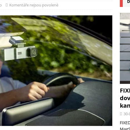
D
na pizzu Cuisinart CPZ-120 promění vaši kuchyň na italskou pizzerii
o
Komentáře nejsou povolené
 růst krypto kasin: Co by měli vědět milovníci technologií
FIX
dov
kan
30-
FIXED
MagSa