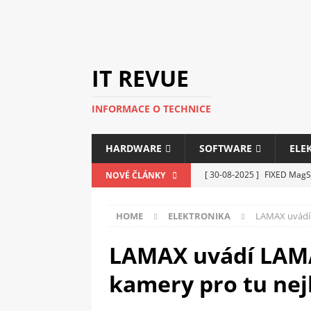
IT REVUE
INFORMACE O TECHNICE
HARDWARE
SOFTWARE
ELE
[ 30-08-2025 ]
FIXED MagSa
NOVÉ ČLÁNKY
ELEKTRONIKA
HOME
ELEKTRONIKA
LAMAX uvádí 
[ 14-05-2025 ]
Genius na v
kanceláře i domácnosti
LAMAX uvádí LAMA
[ 12-05-2025 ]
Nová řada m
kamery pro tu nej
C5100 a 6100
PERIFERI