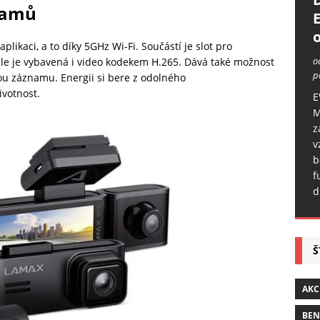
znamů
o
likaci, a to díky 5GHz Wi-Fi. Součástí je slot pro
o
ále je vybavená i video kodekem H.265. Dává také možnost
p
ou záznamu. Energii si bere z odolného
ivotnost.
E
M
z
v
b
f
d
Š
AKC
BE