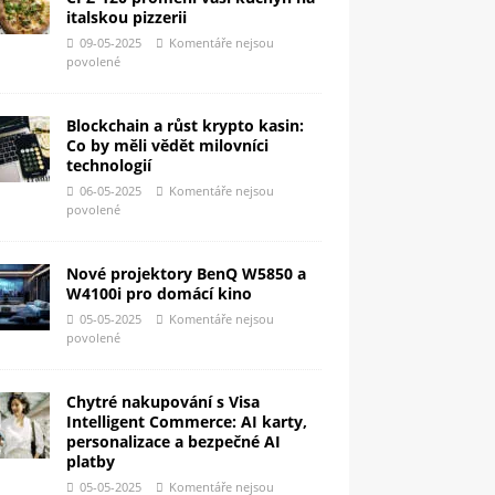
italskou pizzerii
09-05-2025
Komentáře nejsou
povolené
Blockchain a růst krypto kasin:
Co by měli vědět milovníci
technologií
06-05-2025
Komentáře nejsou
povolené
Nové projektory BenQ W5850 a
W4100i pro domácí kino
05-05-2025
Komentáře nejsou
povolené
Chytré nakupování s Visa
Intelligent Commerce: AI karty,
personalizace a bezpečné AI
platby
05-05-2025
Komentáře nejsou