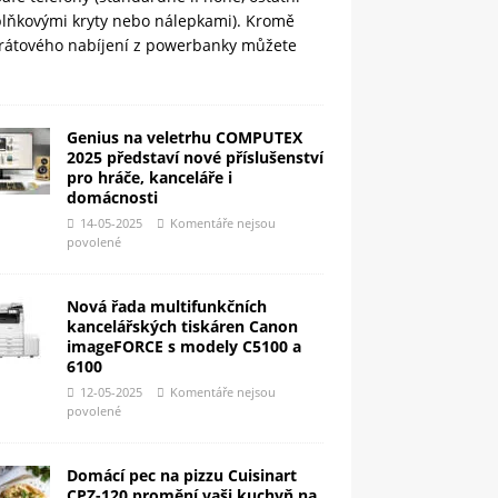
plňkovými kryty nebo nálepkami). Kromě
rátového nabíjení z powerbanky můžete
Genius na veletrhu COMPUTEX
2025 představí nové příslušenství
pro hráče, kanceláře i
domácnosti
14-05-2025
Komentáře nejsou
povolené
Nová řada multifunkčních
kancelářských tiskáren Canon
imageFORCE s modely C5100 a
6100
12-05-2025
Komentáře nejsou
povolené
Domácí pec na pizzu Cuisinart
CPZ-120 promění vaši kuchyň na