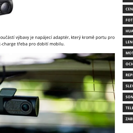
CEN
FOT
HUA
učástí výbavy je napájecí adaptér, který kromě portu pro
LE
-charge třeba pro dobití mobilu.
MO
OC
REP
SLE
SO
TEL
ZAB