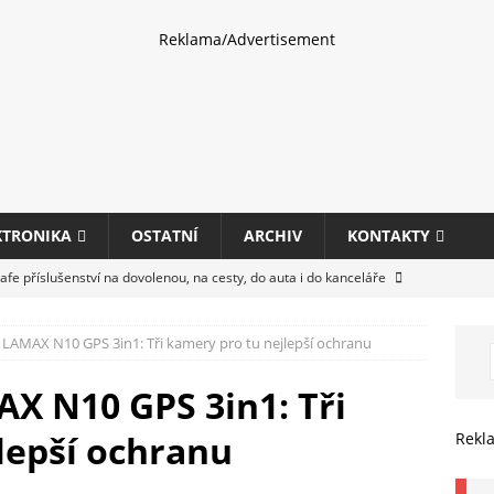
Reklama/Advertisement
KTRONIKA
OSTATNÍ
ARCHIV
KONTAKTY
fe příslušenství na dovolenou, na cesty, do auta i do kanceláře
LAMAX N10 GPS 3in1: Tři kamery pro tu nejlepší ochranu
eletrhu COMPUTEX 2025 představí nové příslušenství pro hráče,
HARDWARE
X N10 GPS 3in1: Tři
ultifunkčních kancelářských tiskáren Canon imageFORCE s modely
lepší ochranu
Rekl
E