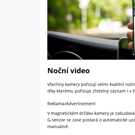
Noční video
Všechny kamery pořizují velmi kvalitní noční
díky kterému pořizuje zřetelný záznam i v š
Reklama/Advertisement
V magnetickém držáku kamery je zabudována
G-senzor se zase postará o automatické uza
manuálně.