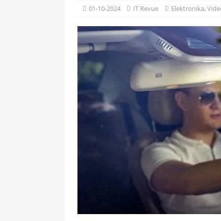
[ 09-05-2025 ]
Domácí pec 
01-10-2024
IT Revue
Elektronika
,
Vide
OSTATNÍ
[ 06-05-2025 ]
Blockchain a
SOFTWARE