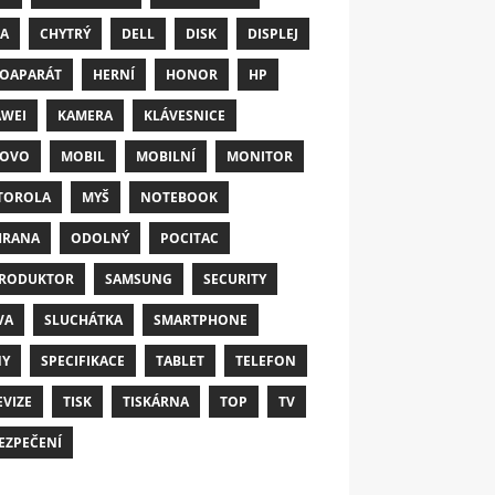
A
CHYTRÝ
DELL
DISK
DISPLEJ
OAPARÁT
HERNÍ
HONOR
HP
WEI
KAMERA
KLÁVESNICE
NOVO
MOBIL
MOBILNÍ
MONITOR
TOROLA
MYŠ
NOTEBOOK
HRANA
ODOLNÝ
POCITAC
RODUKTOR
SAMSUNG
SECURITY
VA
SLUCHÁTKA
SMARTPHONE
NY
SPECIFIKACE
TABLET
TELEFON
EVIZE
TISK
TISKÁRNA
TOP
TV
EZPEČENÍ