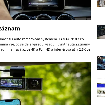
 záznam
 vybavit si i auto kamerovým systémem. LAMAX N10 GPS
nímá vše, co se děje vpředu, vzadu i uvnitř auta.Záznamy
zadní nahrává až ve 4K a Full HD a interiérová až v 2.5K ve