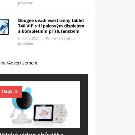
povolené
Doogee uvádí všestranný tablet
T40 VIP s 11palcovým displejem
a kompletním příslušenstvím
05-05-2025
Komentáře nejsou
povolené
ama/Advertisement
ZAUJALO
Dětská video chůvička