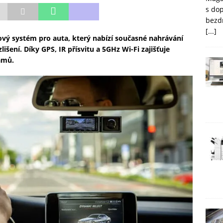
s do
bezd
[...]
vý systém pro auta, který nabízí současné nahrávání
išení. Díky GPS, IR přísvitu a 5GHz Wi-Fi zajišťuje
amů.