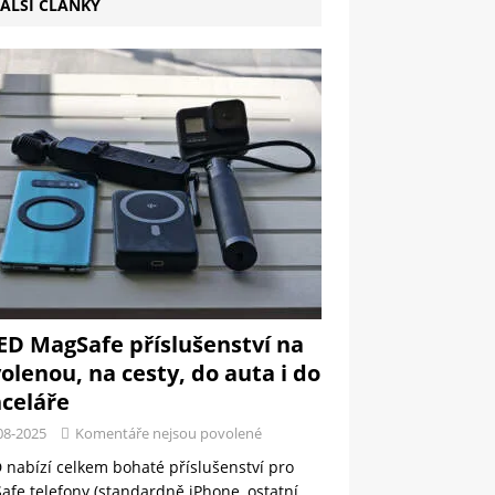
ALŠÍ ČLÁNKY
ED MagSafe příslušenství na
olenou, na cesty, do auta i do
celáře
08-2025
Komentáře nejsou povolené
 nabízí celkem bohaté příslušenství pro
fe telefony (standardně iPhone, ostatní