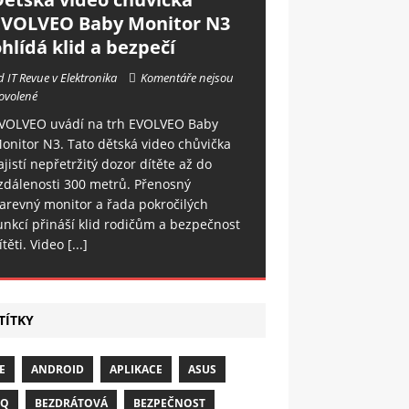
EVOLVEO Baby Monitor N3
hlídá klid a bezpečí
d IT Revue v Elektronika
Komentáře nejsou
ovolené
VOLVEO uvádí na trh EVOLVEO Baby
onitor N3. Tato dětská video chůvička
ajistí nepřetržitý dozor dítěte až do
zdálenosti 300 metrů. Přenosný
arevný monitor a řada pokročilých
unkcí přináší klid rodičům a bezpečnost
ítěti. Video
[...]
TÍTKY
E
ANDROID
APLIKACE
ASUS
NQ
BEZDRÁTOVÁ
BEZPEČNOST