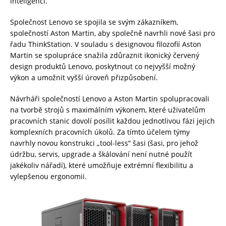
inteligenci.
Společnost Lenovo se spojila se svým zákazníkem,
společností Aston Martin, aby společně navrhli nové šasi pro
řadu ThinkStation. V souladu s designovou filozofií Aston
Martin se spolupráce snažila zdůraznit ikonický červený
design produktů Lenovo, poskytnout co nejvyšší možný
výkon a umožnit vyšší úroveň přizpůsobení.
Návrháři společností Lenovo a Aston Martin spolupracovali
na tvorbě strojů s maximálním výkonem, které uživatelům
pracovních stanic dovolí posílit každou jednotlivou fázi jejich
komplexních pracovních úkolů. Za tímto účelem týmy
navrhly novou konstrukci „tool-less“ šasi (šasi, pro jehož
údržbu, servis, upgrade a škálování není nutné použít
jakékoliv nářadí), které umožňuje extrémní flexibilitu a
vylepšenou ergonomii.