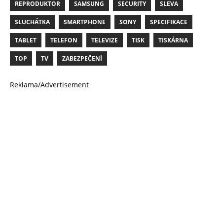
REPRODUKTOR
SAMSUNG
SECURITY
SLEVA
SLUCHÁTKA
SMARTPHONE
SONY
SPECIFIKACE
TABLET
TELEFON
TELEVIZE
TISK
TISKÁRNA
TOP
TV
ZABEZPEČENÍ
Reklama/Advertisement