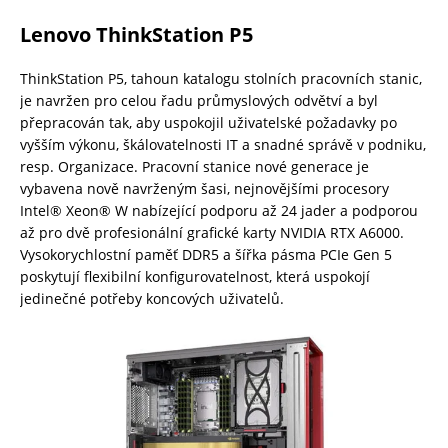
Lenovo ThinkStation P5
ThinkStation P5, tahoun katalogu stolních pracovních stanic,
je navržen pro celou řadu průmyslových odvětví a byl
přepracován tak, aby uspokojil uživatelské požadavky po
vyšším výkonu, škálovatelnosti IT a snadné správě v podniku,
resp. Organizace. Pracovní stanice nové generace je
vybavena nově navrženým šasi, nejnovějšími procesory
Intel® Xeon® W nabízející podporu až 24 jader a podporou
až pro dvě profesionální grafické karty NVIDIA RTX A6000.
Vysokorychlostní paměť DDR5 a šířka pásma PCIe Gen 5
poskytují flexibilní konfigurovatelnost, která uspokojí
jedinečné potřeby koncových uživatelů.