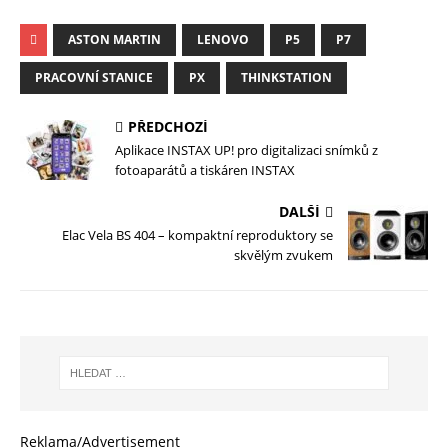
ASTON MARTIN
LENOVO
P5
P7
PRACOVNÍ STANICE
PX
THINKSTATION
PŘEDCHOZÍ
Aplikace INSTAX UP! pro digitalizaci snímků z
fotoaparátů a tiskáren INSTAX
DALŠÍ
Elac Vela BS 404 – kompaktní reproduktory se
skvělým zvukem
Reklama/Advertisement