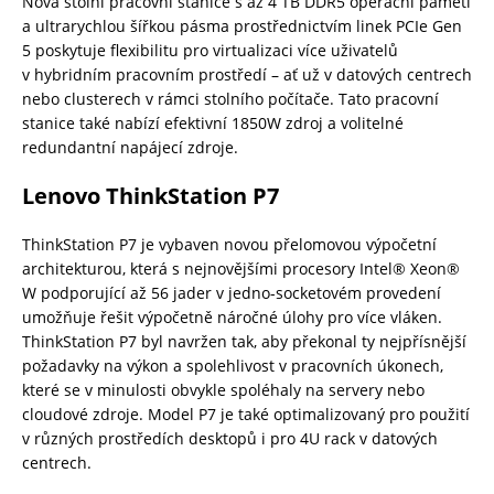
Nová stolní pracovní stanice s až 4 TB DDR5 operační pamětí
a ultrarychlou šířkou pásma prostřednictvím linek PCIe Gen
5 poskytuje flexibilitu pro virtualizaci více uživatelů
v hybridním pracovním prostředí – ať už v datových centrech
nebo clusterech v rámci stolního počítače. Tato pracovní
stanice také nabízí efektivní 1850W zdroj a volitelné
redundantní napájecí zdroje.
Lenovo ThinkStation P7
ThinkStation P7 je vybaven novou přelomovou výpočetní
architekturou, která s nejnovějšími procesory Intel® Xeon®
W podporující až 56 jader v jedno-socketovém provedení
umožňuje řešit výpočetně náročné úlohy pro více vláken.
ThinkStation P7 byl navržen tak, aby překonal ty nejpřísnější
požadavky na výkon a spolehlivost v pracovních úkonech,
které se v minulosti obvykle spoléhaly na servery nebo
cloudové zdroje. Model P7 je také optimalizovaný pro použití
v různých prostředích desktopů i pro 4U rack v datových
centrech.