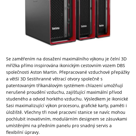
Se zaměřením na dosažení maximálního výkonu je čelní 3D
mřížka přímo inspirována ikonickým cestovním vozem DBS
společnosti Aston Martin. Přepracované vzduchové přepážky
a větší 3D šestihranné větrací otvory společně s
patentovaným tříkanálovým systémem chlazení umožňují
nerušené proudění vzduchu, zajišťující maximální přívod
studeného a odvod horkého vzduchu. Výsledkem je ikonické
šasi maximalizující výkon procesoru, grafické karty, paměti i
úložiště. Všechny tři nové pracovní stanice se navíc mohou
pochlubit inovativním, modulárním designem se zásuvkami
umístěnými na předním panelu pro snadný servis a
flexibilní úpravy.