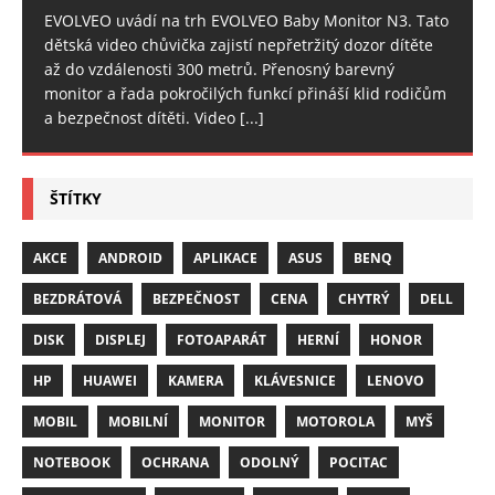
EVOLVEO uvádí na trh EVOLVEO Baby Monitor N3. Tato
dětská video chůvička zajistí nepřetržitý dozor dítěte
až do vzdálenosti 300 metrů. Přenosný barevný
monitor a řada pokročilých funkcí přináší klid rodičům
a bezpečnost dítěti. Video
[...]
ŠTÍTKY
AKCE
ANDROID
APLIKACE
ASUS
BENQ
BEZDRÁTOVÁ
BEZPEČNOST
CENA
CHYTRÝ
DELL
DISK
DISPLEJ
FOTOAPARÁT
HERNÍ
HONOR
HP
HUAWEI
KAMERA
KLÁVESNICE
LENOVO
MOBIL
MOBILNÍ
MONITOR
MOTOROLA
MYŠ
NOTEBOOK
OCHRANA
ODOLNÝ
POCITAC