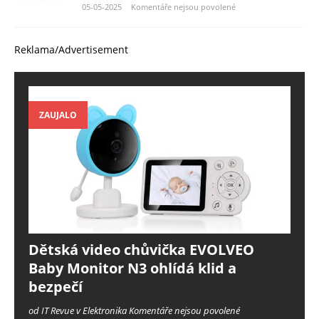
05-05-2025
Komentáře nejsou povolené
Reklama/Advertisement
ZAUJALO
Dětská video chůvička EVOLVEO
Baby Monitor N3 ohlídá klid a
bezpečí
od IT Revue v Elektronika
Komentáře nejsou povolené