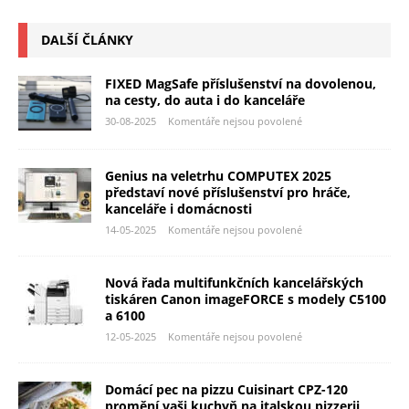
DALŠÍ ČLÁNKY
FIXED MagSafe příslušenství na dovolenou,
na cesty, do auta i do kanceláře
30-08-2025
Komentáře nejsou povolené
Genius na veletrhu COMPUTEX 2025
představí nové příslušenství pro hráče,
kanceláře i domácnosti
14-05-2025
Komentáře nejsou povolené
Nová řada multifunkčních kancelářských
tiskáren Canon imageFORCE s modely C5100
a 6100
12-05-2025
Komentáře nejsou povolené
Domácí pec na pizzu Cuisinart CPZ-120
promění vaši kuchyň na italskou pizzerii