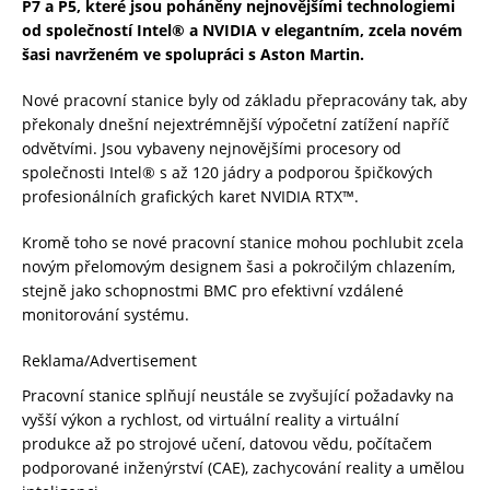
P7 a P5, které jsou poháněny nejnovějšími technologiemi
od společností Intel® a NVIDIA v elegantním, zcela novém
šasi navrženém ve spolupráci s Aston Martin.
Nové pracovní stanice byly od základu přepracovány tak, aby
překonaly dnešní nejextrémnější výpočetní zatížení napříč
odvětvími. Jsou vybaveny nejnovějšími procesory od
společnosti Intel® s až 120 jádry a podporou špičkových
profesionálních grafických karet NVIDIA RTX™.
Kromě toho se nové pracovní stanice mohou pochlubit zcela
novým přelomovým designem šasi a pokročilým chlazením,
stejně jako schopnostmi BMC pro efektivní vzdálené
monitorování systému.
Reklama/Advertisement
Pracovní stanice splňují neustále se zvyšující požadavky na
vyšší výkon a rychlost, od virtuální reality a virtuální
produkce až po strojové učení, datovou vědu, počítačem
podporované inženýrství (CAE), zachycování reality a umělou