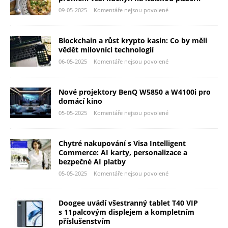
09-05-2025
Komentáře nejsou povolené
Blockchain a růst krypto kasin: Co by měli
vědět milovníci technologií
06-05-2025
Komentáře nejsou povolené
Nové projektory BenQ W5850 a W4100i pro
domácí kino
05-05-2025
Komentáře nejsou povolené
Chytré nakupování s Visa Intelligent
Commerce: AI karty, personalizace a
bezpečné AI platby
05-05-2025
Komentáře nejsou povolené
Doogee uvádí všestranný tablet T40 VIP
s 11palcovým displejem a kompletním
příslušenstvím