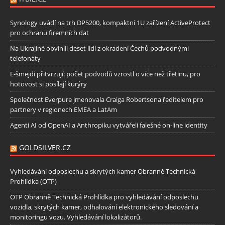
Synology uvádí na trh DP5200, kompaktní 1U zařízení ActiveProtect
pro ochranu firemních dat
Na Ukrajině obvinili deset lidí z okradení Čechů podvodnými
telefonáty
E-šmejdi přitvrzují: počet podvodů vzrostl o více než třetinu, pro
hotovost si posílají kurýry
Společnost Everpure jmenovala Craiga Robertsona ředitelem pro
partnery v regionech EMEA a LatAm
Agenti AI od OpenAI a Anthropiku vytvářeli falešné on-line identity
GOLDSILVER.CZ
Vyhledávání odposlechu a skrytých kamer Obranně Technická
Prohlídka (OTP)
OTP Obranně Technická Prohlídka pro vyhledávání odposlechu
vozidla, skrytých kamer, odhalování elektronického sledování a
monitoringu vozu. Vyhledávání lokalizátorů.