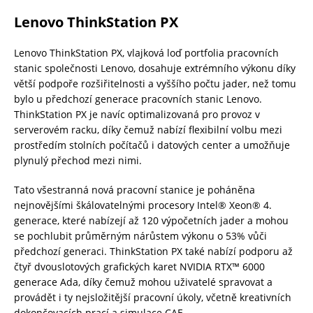
Lenovo ThinkStation PX
Lenovo ThinkStation PX, vlajková loď portfolia pracovních
stanic společnosti Lenovo, dosahuje extrémního výkonu díky
větší podpoře rozšiřitelnosti a vyššího počtu jader, než tomu
bylo u předchozí generace pracovních stanic Lenovo.
ThinkStation PX je navíc optimalizovaná pro provoz v
serverovém racku, díky čemuž nabízí flexibilní volbu mezi
prostředím stolních počítačů i datových center a umožňuje
plynulý přechod mezi nimi.
Tato všestranná nová pracovní stanice je poháněna
nejnovějšími škálovatelnými procesory Intel® Xeon® 4.
generace, které nabízejí až 120 výpočetních jader a mohou
se pochlubit průměrným nárůstem výkonu o 53% vůči
předchozí generaci. ThinkStation PX také nabízí podporu až
čtyř dvouslotových grafických karet NVIDIA RTX™ 6000
generace Ada, díky čemuž mohou uživatelé spravovat a
provádět i ty nejsložitější pracovní úkoly, včetně kreativních
dokončovacích prací a simulace CAE.