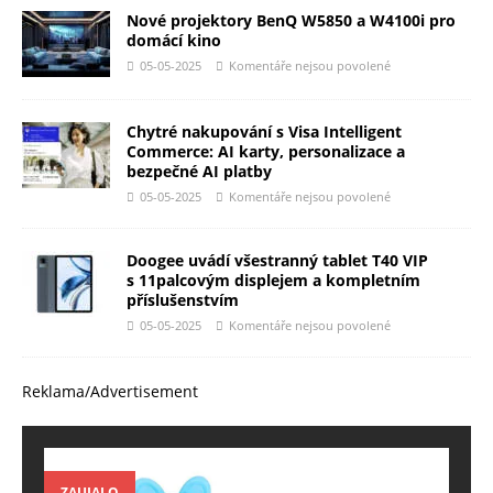
Nové projektory BenQ W5850 a W4100i pro
domácí kino
05-05-2025
Komentáře nejsou povolené
Chytré nakupování s Visa Intelligent
Commerce: AI karty, personalizace a
bezpečné AI platby
05-05-2025
Komentáře nejsou povolené
Doogee uvádí všestranný tablet T40 VIP
s 11palcovým displejem a kompletním
příslušenstvím
05-05-2025
Komentáře nejsou povolené
Reklama/Advertisement
ZAUJALO