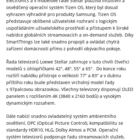
Electronics a v modelové řadě Stellar používá intuitivní a
osvědčený operační systém Tizen OS, který byl dosud
vyhrazen výhradně pro produkty Samsung. Tizen OS
představuje oblíbené uživatelské rozhraní s logickým
uspořádáním uživatelského prostředí a přístupem k široké
nabídce globálních streamovacích a on-demand služeb. Díky
SmartThings lze také snadno propojit a ovládat chytrá
zařízení domácnosti přímo z pohodlí obývacího pokoje.
Řada televizorů Loewe Stellar zahrnuje v tuto chvíli čtveřici
modelů s úhlopříčkami 42″, 48″, 55″ a 65″. Do konce roku
rozšíří nabídku přístroje o velikosti 77″ a 83″ a v dubnu
příštího roku bude představen vrcholný model řady
s 97palcovou obrazovkou. Všechny televizory disponují OLED
panelem s rozlišením 4K (3840 x 2160 bodů) a vysokým
dynamickým rozsahem.
Dále nabízí snadno ovladatelný systém ambientního
osvětlení, OPC (Optical Picture Control), kompatibilitu se
standardy HDR10, HLG, Dolby Atmos a PCM. Operační
systém televizorů podporuje řadu streamovacích služeb,