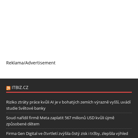
Reklama/Advertisement
ITBIZ.CZ
Riziko ztráty práce kvůli AI je v bohatých zemích výrazně vyšší, uvádí
studie Světové banky
Soud nařídil firmě Meta zaplatit 567 milionů USD kvůli újmě
způsobené dětem
Firma Gen Digital ve čtvrtletí zvýšila čistý zisk i tržby, zlepšila výhled