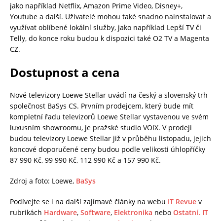
jako například Netflix, Amazon Prime Video, Disney+,
Youtube a další. Uživatelé mohou také snadno nainstalovat a
využívat oblíbené lokální služby, jako například Lepší TV či
Telly, do konce roku budou k dispozici také O2 TV a Magenta
CZ.
Dostupnost a cena
Nové televizory Loewe Stellar uvádí na český a slovenský trh
společnost BaSys CS. Prvním prodejcem, který bude mít
kompletní řadu televizorů Loewe Stellar vystavenou ve svém
luxusním showroomu, je pražské studio VOIX. V prodeji
budou televizory Loewe Stellar již v průběhu listopadu, jejich
koncové doporučené ceny budou podle velikosti úhlopříčky
87 990 Kč, 99 990 Kč, 112 990 Kč a 157 990 Kč.
Zdroj a foto: Loewe,
BaSys
Podívejte se i na další zajímavé články na webu
IT Revue
v
rubrikách
Hardware
,
Software
,
Elektronika
nebo
Ostatní.
IT