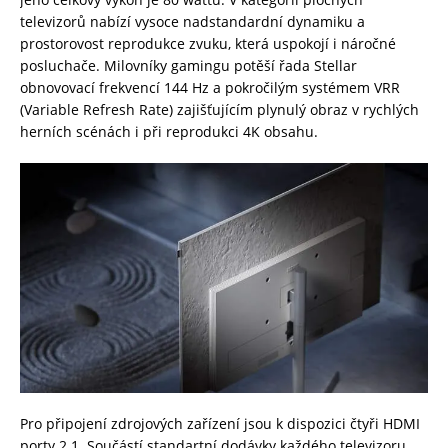
televizorů nabízí vysoce nadstandardní dynamiku a
prostorovost reprodukce zvuku, která uspokojí i náročné
posluchače. Milovníky gamingu potěší řada Stellar
obnovovací frekvencí 144 Hz a pokročilým systémem VRR
(Variable Refresh Rate) zajišťujícím plynulý obraz v rychlých
herních scénách i při reprodukci 4K obsahu.
Pro připojení zdrojových zařízení jsou k dispozici čtyři HDMI
porty 2.1. Součástí standartní dodávky každého televizoru