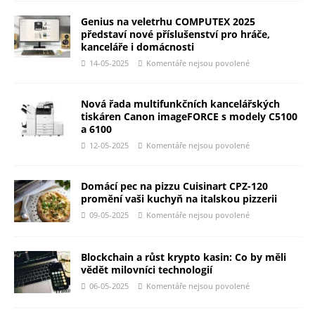
Genius na veletrhu COMPUTEX 2025
představí nové příslušenství pro hráče,
kanceláře i domácnosti
14-05-2025
Komentáře nejsou povolené
Nová řada multifunkčních kancelářských
tiskáren Canon imageFORCE s modely C5100
a 6100
12-05-2025
Komentáře nejsou povolené
Domácí pec na pizzu Cuisinart CPZ-120
promění vaši kuchyň na italskou pizzerii
09-05-2025
Komentáře nejsou povolené
Blockchain a růst krypto kasin: Co by měli
vědět milovníci technologií
06-05-2025
Komentáře nejsou povolené