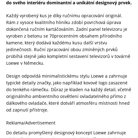
do svého interiéru dominantní a unikátní designový prvek.
Každý vyrobený kus je díky ručnímu opracování originál.
Rám z vysoce kvalitního hliníku zdobí povrchová úprava
dokončená ručním kartáčováním. Zadní panel televizoru je
vyroben z betonu se 70procentním obsahem přírodního
kamene, který dodává každému kusu další vrstvu
jedinečnosti. Ruční zpracování obou zmíněných prvků
probíhá stejně jako kompletní sestavení televizorů v továrně
Loewe v Německu.
Design odpovídá minimalistickému stylu Loewe a zahrnuje
typické detaily značky, jako například kovové logo zasazené
do tenkého rámečku. Důraz je kladen na každý detail, včetně
originálního ambientního osvětlení ovladatelného přímo z
dálkového ovladače, které dotváří atmosféru místnosti hned
od zapnutí přístroje.
Reklama/Advertisement
Do detailu promyšlený designový koncept Loewe zahrnuje