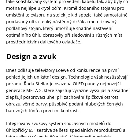
také sofistikovaný systém pro vedení kabelů tak, aby byly co
možná nejlépe ukryté očím. Kromě dodaného stojanu pro
umístění televizoru na stolek je k dispozici také samostatně
prodávaný ultra-tenký nástěnný držák a motorizovaný
podlahový stojan, který umožňuje snadné nastavení
optimálního úhlu obrazovky při sledování z různých míst
prostřednictvím dálkového ovladače.
Design a zvuk
Dnes odlišuje televizory Loewe od konkurence na první
pohled jejich unikátní design. Technologie však nezůstávají
pozadu. Řada Stellar je osazena OLED panely nejnovější
generace META 2, které zajišťují výrazně vyšší jas a zásadně
zlepšují pozorovací úhel při zachování špičkové ostrosti
obrazu, věrné barvy, působivé podání hlubokých černých
barevných tónů a precizní kontrast.
Integrovaný zvukový systém současných modelů do
úhlopříčky 65″ sestává ze šesti speciálních reproduktorů a
jeho celkový výkon je 80 wattů. V kategorii plochých