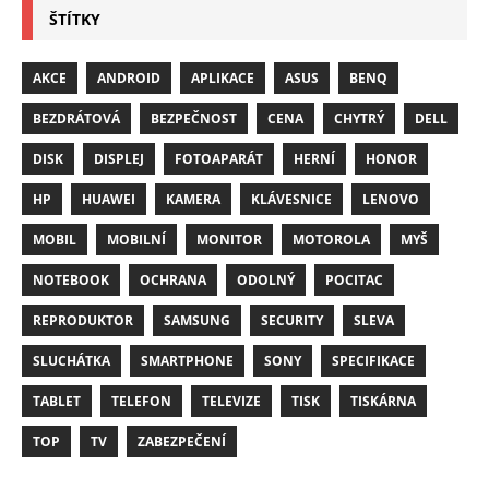
ŠTÍTKY
AKCE
ANDROID
APLIKACE
ASUS
BENQ
BEZDRÁTOVÁ
BEZPEČNOST
CENA
CHYTRÝ
DELL
DISK
DISPLEJ
FOTOAPARÁT
HERNÍ
HONOR
HP
HUAWEI
KAMERA
KLÁVESNICE
LENOVO
MOBIL
MOBILNÍ
MONITOR
MOTOROLA
MYŠ
NOTEBOOK
OCHRANA
ODOLNÝ
POCITAC
REPRODUKTOR
SAMSUNG
SECURITY
SLEVA
SLUCHÁTKA
SMARTPHONE
SONY
SPECIFIKACE
TABLET
TELEFON
TELEVIZE
TISK
TISKÁRNA
TOP
TV
ZABEZPEČENÍ