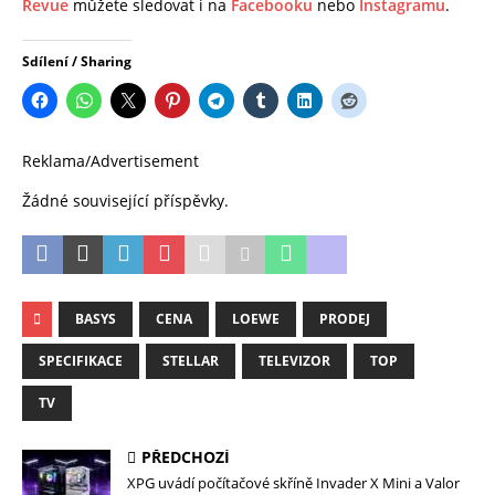
Revue
můžete sledovat i na
Facebooku
nebo
Instagramu
.
Sdílení / Sharing
Reklama/Advertisement
Žádné související příspěvky.
BASYS
CENA
LOEWE
PRODEJ
SPECIFIKACE
STELLAR
TELEVIZOR
TOP
TV
PŘEDCHOZÍ
XPG uvádí počítačové skříně Invader X Mini a Valor