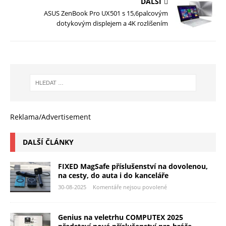
DALŠÍ
ASUS ZenBook Pro UX501 s 15,6palcovým
dotykovým displejem a 4K rozlišením
Reklama/Advertisement
DALŠÍ ČLÁNKY
FIXED MagSafe příslušenství na dovolenou,
na cesty, do auta i do kanceláře
30-08-2025
Komentáře nejsou povolené
Genius na veletrhu COMPUTEX 2025