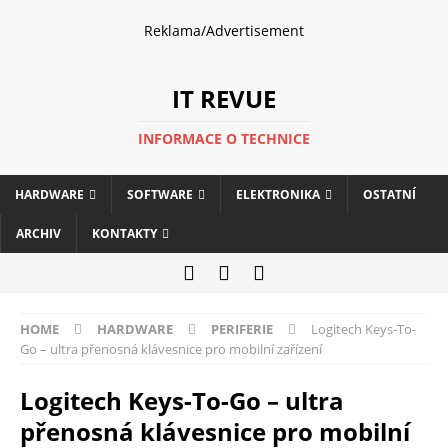
Reklama/Advertisement
IT REVUE
INFORMACE O TECHNICE
HARDWARE
SOFTWARE
ELEKTRONIKA
OSTATNÍ
ARCHIV
KONTAKTY
HOME
HARDWARE
PERIFERIE
Logitech Keys-To-
Go – ultra přenosná klávesnice pro mobilní zařízení
Logitech Keys-To-Go – ultra
přenosná klávesnice pro mobilní