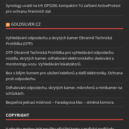
Synology uvádí na trh DP5200, kompaktní 1U zařízení ActiveProtect
pro ochranu firemních dat
GOLDSILVER.CZ
Vyhledávání odposlechu a skrytých kamer Obranně Technická
Prohlídka (OTP)
OTP Obranně Technická Prohlídka pro vyhledávání odposlechu
vozidla, skrytých kamer, odhalování elektronického sledování a
monitoringu vozu. Vyhledávání lokalizátorů.
Box s bílým šumem pro uložení telefonů a další elektroniky. Ochrana
proti odposlechu.
Odhalování odposlechu, skrytých kamer, mikrofonů a minikamer na
schůzkách.
Bezpečná jednací místnost – Faradayova klec – stíněná komora.
COPYRIGHT
V obsahu mohou být použity oficiální texty a grafické podklady