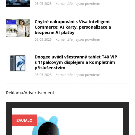
05-05-2025
Komentáře nejsou povolené
Chytré nakupování s Visa Intelligent
Commerce: AI karty, personalizace a
bezpečné AI platby
05-05-2025
Komentáře nejsou povolené
Doogee uvádí všestranný tablet T40 VIP
s 11palcovým displejem a kompletním
příslušenstvím
05-05-2025
Komentáře nejsou povolené
Reklama/Advertisement
ZAUJALO