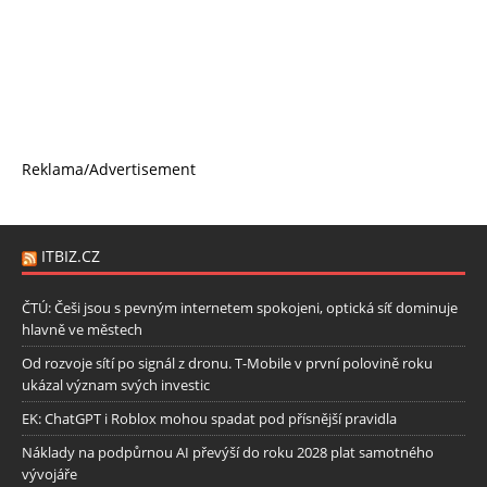
Reklama/Advertisement
ITBIZ.CZ
ČTÚ: Češi jsou s pevným internetem spokojeni, optická síť dominuje
hlavně ve městech
Od rozvoje sítí po signál z dronu. T-Mobile v první polovině roku
ukázal význam svých investic
EK: ChatGPT i Roblox mohou spadat pod přísnější pravidla
Náklady na podpůrnou AI převýší do roku 2028 plat samotného
vývojáře