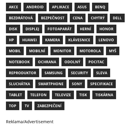
AKCE
ANDROID
APLIKACE
ASUS
BENQ
BEZDRÁTOVÁ
BEZPEČNOST
CENA
CHYTRÝ
DELL
DISK
DISPLEJ
FOTOAPARÁT
HERNÍ
HONOR
HP
HUAWEI
KAMERA
KLÁVESNICE
LENOVO
MOBIL
MOBILNÍ
MONITOR
MOTOROLA
MYŠ
NOTEBOOK
OCHRANA
ODOLNÝ
POCITAC
REPRODUKTOR
SAMSUNG
SECURITY
SLEVA
SLUCHÁTKA
SMARTPHONE
SONY
SPECIFIKACE
TABLET
TELEFON
TELEVIZE
TISK
TISKÁRNA
TOP
TV
ZABEZPEČENÍ
Reklama/Advertisement