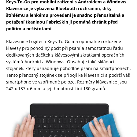
Keys-To-Go pro mobilní zařízení s Androidem a Windows.
Klávesnice je vybavena Bluetooth rozhraním, díky
štíhlému a lehkému provedení je snadno přenositelná a
potažení tkaninou FabricSkin ji pomáhá chránit před
politím a nečistotami.
Klávesnice Logitech Keys-To-Go má optimálně rozložené
klávesy pro pohodlný pocit při psaní a samostatnou řadu
dedikovaných tlačítek s klávesovými zkratkami operačních
systémů Android a Windows. Obsahuje také skládací
stojánek, který usnadňuje pohodlné psaní na smartphonech.
Tento přenosný stojánek se připojí ke klávesnici a podrží váš
smartphone ve vzpřímené poloze. Rozměry klávesnice jsou
242 x 137 x 6 mm a její hmotnost činí 180 gramů.