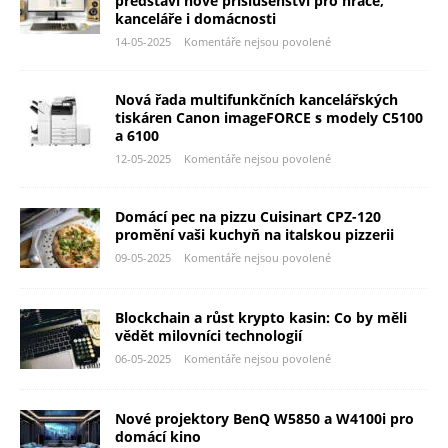
představí nové příslušenství pro hráče,
kanceláře i domácnosti
14-05-2025
Komentáře nejsou povolené
Nová řada multifunkčních kancelářských
tiskáren Canon imageFORCE s modely C5100
a 6100
12-05-2025
Komentáře nejsou povolené
Domácí pec na pizzu Cuisinart CPZ-120
promění vaši kuchyň na italskou pizzerii
09-05-2025
Komentáře nejsou povolené
Blockchain a růst krypto kasin: Co by měli
vědět milovníci technologií
06-05-2025
Komentáře nejsou povolené
Nové projektory BenQ W5850 a W4100i pro
domácí kino