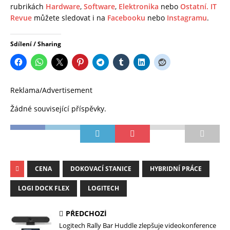
rubrikách
Hardware
,
Software
,
Elektronika
nebo
Ostatní.
IT
Revue
můžete sledovat i na
Facebooku
nebo
Instagramu
.
Sdílení / Sharing
Reklama/Advertisement
Žádné související příspěvky.
CENA
DOKOVACÍ STANICE
HYBRIDNÍ PRÁCE
LOGI DOCK FLEX
LOGITECH
PŘEDCHOZÍ
Logitech Rally Bar Huddle zlepšuje videokonference