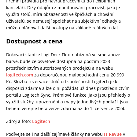
firemní pravidla pro návrat pracovníků do flexibilních
kanceláří. Díky údajům z monitorování pracovišť, jako je
využití stolů, míra obsazenosti ve špičkách a chování
uživatelů, se nemusejí spoléhat na subjektivní odhady a
můžou plánovat další postupy na základě reálných dat.
Dostupnost a cena
Dokovací stanice Logi Dock Flex, nabízená ve smetanové
barvě, bude celosvětově dostupná na podzim 2023
prostřednictvím autorizovaných prodejců a na webu
logitech.com
za doporučenou maloobchodní cenu 20 999
Kč. Služba rezervace stolů od společnosti Logitech je k
dispozici zdarma a lze o ni požádat už dnes prostřednictvím
portálu Logitech Sync. Prémiové funkce, jako jsou přehledy o
využití služby, upozornění a mapy jednotlivých podlaží, jsou
během veřejné beta verze zdarma až do 1. července 2024.
Zdroj a foto:
Logitech
Podívejte se i na další zajímavé články na webu
IT Revue
v