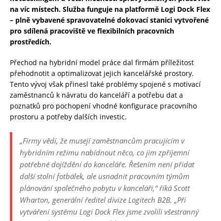
na víc místech. Služba funguje na platformě Logi Dock Flex
– plně vybavené spravovatelné dokovací stanici vytvořené
pro sdílená pracoviště ve flexibilních pracovních
prostředích.
Přechod na hybridní model práce dal firmám příležitost
přehodnotit a optimalizovat jejich kancelářské prostory.
Tento vývoj však přinesl také problémy spojené s motivací
zaměstnanců k návratu do kanceláří a potřebu dat a
poznatků pro pochopení vhodné konfigurace pracovního
prostoru a potřeby dalších investic.
„Firmy vědí, že musejí zaměstnancům pracujícím v
hybridním režimu nabídnout něco, co jim zpříjemní
potřebné dojíždění do kanceláře. Řešením není přidat
další stolní fotbálek, ale usnadnit pracovním týmům
plánování společného pobytu v kanceláři,“ říká Scott
Wharton, generální ředitel divize Logitech B2B. „Při
vytváření systému Logi Dock Flex jsme zvolili všestranný