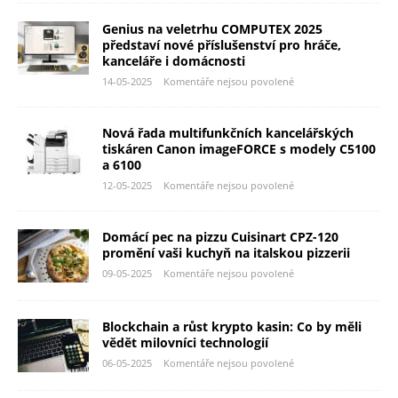
Genius na veletrhu COMPUTEX 2025
představí nové příslušenství pro hráče,
kanceláře i domácnosti
14-05-2025
Komentáře nejsou povolené
Nová řada multifunkčních kancelářských
tiskáren Canon imageFORCE s modely C5100
a 6100
12-05-2025
Komentáře nejsou povolené
Domácí pec na pizzu Cuisinart CPZ-120
promění vaši kuchyň na italskou pizzerii
09-05-2025
Komentáře nejsou povolené
Blockchain a růst krypto kasin: Co by měli
vědět milovníci technologií
06-05-2025
Komentáře nejsou povolené