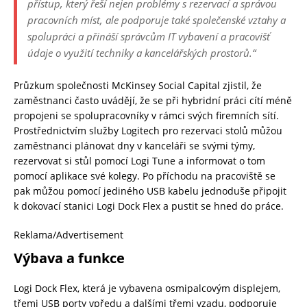
přístup, který řeší nejen problémy s rezervací a správou
pracovních míst, ale podporuje také společenské vztahy a
spolupráci a přináší správcům IT vybavení a pracovišť
údaje o využití techniky a kancelářských prostorů.“
Průzkum společnosti McKinsey Social Capital zjistil, že
zaměstnanci často uvádějí, že se při hybridní práci cítí méně
propojeni se spolupracovníky v rámci svých firemních sítí.
Prostřednictvím služby Logitech pro rezervaci stolů můžou
zaměstnanci plánovat dny v kanceláři se svými týmy,
rezervovat si stůl pomocí Logi Tune a informovat o tom
pomocí aplikace své kolegy. Po příchodu na pracoviště se
pak můžou pomocí jediného USB kabelu jednoduše připojit
k dokovací stanici Logi Dock Flex a pustit se hned do práce.
Reklama/Advertisement
Výbava a funkce
Logi Dock Flex, která je vybavena osmipalcovým displejem,
třemi USB porty vpředu a dalšími třemi vzadu, podporuje