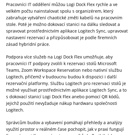
Pracovníci IT oddělení můžou Logi Dock Flex rychle a ve
velkém počtu nainstalovat spolu s organizérem, který
zabraňuje vytváření chaotické změti kabelů na pracovním
stole. Poté je možno dokovací stanici na dálku sledovat a
spravovat prostřednictvím aplikace Logitech Sync, upravovat
nastavení rezervací a přizpůsobovat je podle firemních
zásad hybridní práce.
Podpora více služeb na Logi Dock Flex umožňuje, aby
pracovníci IT podpory zvolili k rezervaci stolů Microsoft
Teams, Zoom Workspace Reservation nebo nativní službu
Logitech, přičemž v budoucnu budou k dispozici i další
rezervační platformy. Službu Logitech pro rezervaci stolů je
možné využívat prostřednictvím aplikace Logitech Sync, a to
s dokovací stanicí Logi Dock Flex anebo pomocí QR kódů,
jejichž použití nevyžaduje nákup hardwaru společnosti
Logitech.
Správcům budov a vybavení pomáhají přehledy a analýzy
využití prostor v reálném čase pochopit, jak v praxi fungují