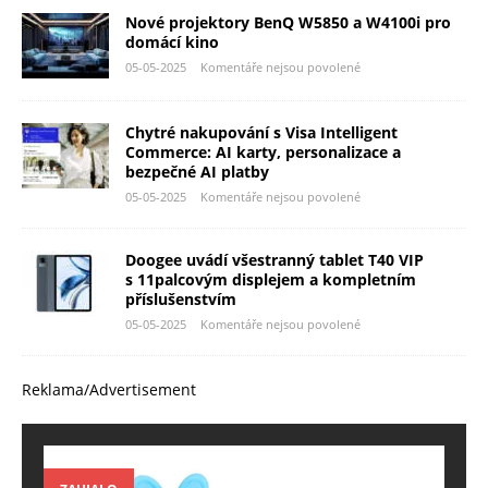
Nové projektory BenQ W5850 a W4100i pro
domácí kino
05-05-2025
Komentáře nejsou povolené
Chytré nakupování s Visa Intelligent
Commerce: AI karty, personalizace a
bezpečné AI platby
05-05-2025
Komentáře nejsou povolené
Doogee uvádí všestranný tablet T40 VIP
s 11palcovým displejem a kompletním
příslušenstvím
05-05-2025
Komentáře nejsou povolené
Reklama/Advertisement