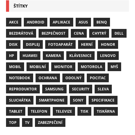
ŠTÍTKY
AKCE
ANDROID
APLIKACE
ASUS
BENQ
BEZDRÁTOVÁ
BEZPEČNOST
CENA
CHYTRÝ
DELL
DISK
DISPLEJ
FOTOAPARÁT
HERNÍ
HONOR
HP
HUAWEI
KAMERA
KLÁVESNICE
LENOVO
MOBIL
MOBILNÍ
MONITOR
MOTOROLA
MYŠ
NOTEBOOK
OCHRANA
ODOLNÝ
POCITAC
REPRODUKTOR
SAMSUNG
SECURITY
SLEVA
SLUCHÁTKA
SMARTPHONE
SONY
SPECIFIKACE
TABLET
TELEFON
TELEVIZE
TISK
TISKÁRNA
TOP
TV
ZABEZPEČENÍ