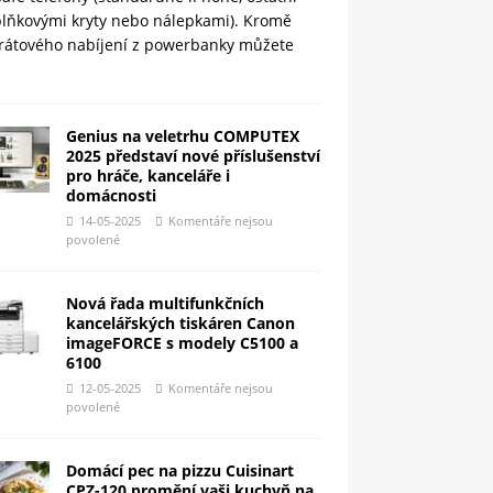
plňkovými kryty nebo nálepkami). Kromě
rátového nabíjení z powerbanky můžete
Genius na veletrhu COMPUTEX
2025 představí nové příslušenství
pro hráče, kanceláře i
domácnosti
14-05-2025
Komentáře nejsou
povolené
Nová řada multifunkčních
kancelářských tiskáren Canon
imageFORCE s modely C5100 a
6100
12-05-2025
Komentáře nejsou
povolené
Domácí pec na pizzu Cuisinart
CPZ-120 promění vaši kuchyň na