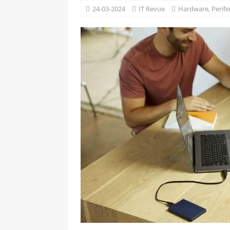
[ 09-05-2025 ]
Domácí pec 
24-03-2024
IT Revue
Hardware
,
Perife
OSTATNÍ
[ 06-05-2025 ]
Blockchain a
SOFTWARE