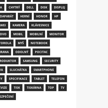
A
CHYTRÝ
DELL
DISK
DISPLEJ
OAPARÁT
HERNÍ
HONOR
HP
WEI
KAMERA
KLÁVESNICE
NOVO
MOBIL
MOBILNÍ
MONITOR
TOROLA
MYŠ
NOTEBOOK
HRANA
ODOLNÝ
POCITAC
RODUKTOR
SAMSUNG
SECURITY
VA
SLUCHÁTKA
SMARTPHONE
NY
SPECIFIKACE
TABLET
TELEFON
EVIZE
TISK
TISKÁRNA
TOP
TV
EZPEČENÍ