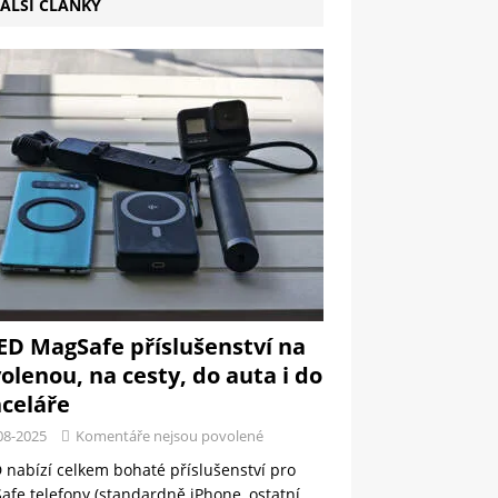
ALŠÍ ČLÁNKY
ED MagSafe příslušenství na
olenou, na cesty, do auta i do
celáře
08-2025
Komentáře nejsou povolené
 nabízí celkem bohaté příslušenství pro
fe telefony (standardně iPhone, ostatní