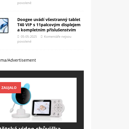
povolené
Doogee uvádí všestranný tablet
T40 VIP s 11palcovým displejem
a kompletním příslušenstvím
05-05-2025
Komentáře nejsou
povolené
ama/Advertisement
ZAUJALO
Dětská video chůvička