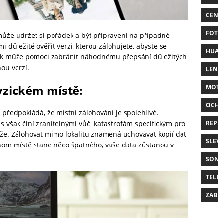
CEN
FOT
ůže udržet si pořádek a být připraveni na případné
důležité ověřit verzi, kterou zálohujete, abyste se
HUA
 krok může pomoci zabránit náhodnému přepsání důležitých
ou verzí.
LE
yzickém místě
:
MO
OC
 předpokládá, že místní zálohování je spolehlivé.
REP
s však činí zranitelnými vůči katastrofám specifickým pro
eže. Zálohovat mimo lokalitu znamená uchovávat kopií dat
SLE
nom místě stane něco špatného, vaše data zůstanou v
SO
TEL
ZAB