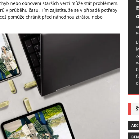
chyb nebo obnovení starších verzí může stát problémem.
ů v průběhu času. Tím zajistíte, že se v případě potřeby
o
m, což pomůže chránit před náhodnou ztrátou nebo
o
p
E
M
z
v
b
f
d
Š
AKC
BE