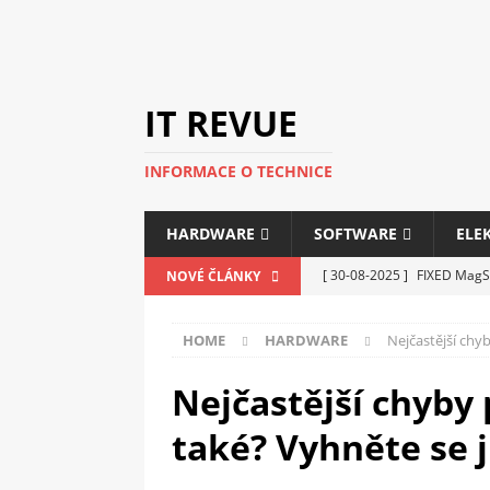
IT REVUE
INFORMACE O TECHNICE
HARDWARE
SOFTWARE
ELE
[ 30-08-2025 ]
FIXED MagSa
NOVÉ ČLÁNKY
ELEKTRONIKA
HOME
HARDWARE
Nejčastější chyb
[ 14-05-2025 ]
Genius na v
kanceláře i domácnosti
Nejčastější chyby 
[ 12-05-2025 ]
Nová řada m
také? Vyhněte se 
C5100 a 6100
PERIFERI