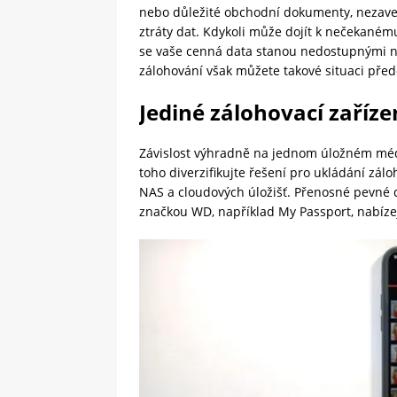
nebo důležité obchodní dokumenty, nezaved
ztráty dat. Kdykoli může dojít k nečekaném
se vaše cenná data stanou nedostupnými n
zálohování však můžete takové situaci přede
Jediné zálohovací zaříze
Závislost výhradně na jednom úložném méd
toho diverzifikujte řešení pro ukládání zá
NAS a cloudových úložišť. Přenosné pevné di
značkou WD, například My Passport, nabíze