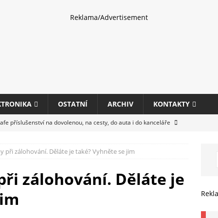
Reklama/Advertisement
KTRONIKA
OSTATNÍ
ARCHIV
KONTAKTY
fe příslušenství na dovolenou, na cesty, do auta i do kanceláře
y při zálohování. Děláte je také? Vyhněte se jim
eletrhu COMPUTEX 2025 představí nové příslušenství pro hráče,
HARDWARE
při zálohování. Děláte je
ultifunkčních kancelářských tiskáren Canon imageFORCE s modely
jim
Rekl
E