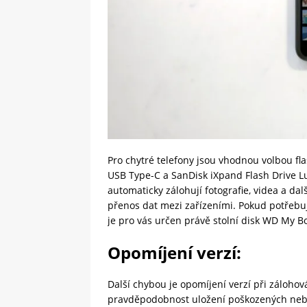
Pro chytré telefony jsou vhodnou volbou fla
USB Type-C a SanDisk iXpand Flash Drive Lu
automaticky zálohují fotografie, videa a da
přenos dat mezi zařízeními. Pokud potřebuj
je pro vás určen právě stolní disk WD My Bo
Opomíjení verzí
:
Další chybou je opomíjení verzí při záloho
pravděpodobnost uložení poškozených nebo