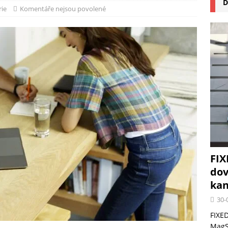
D
na pizzu Cuisinart CPZ-120 promění vaši kuchyň na italskou pizzerii
rie
Komentáře nejsou povolené
 růst krypto kasin: Co by měli vědět milovníci technologií
FIX
dov
kan
30-
FIXED
MagSa