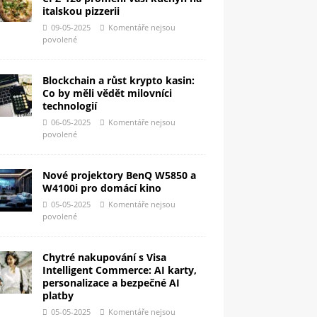
italskou pizzerii
09-05-2025
Komentáře nejsou
povolené
Blockchain a růst krypto kasin:
Co by měli vědět milovníci
technologií
06-05-2025
Komentáře nejsou
povolené
Nové projektory BenQ W5850 a
W4100i pro domácí kino
05-05-2025
Komentáře nejsou
povolené
Chytré nakupování s Visa
Intelligent Commerce: AI karty,
personalizace a bezpečné AI
platby
05-05-2025
Komentáře nejsou