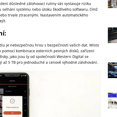
ení důsledné zálohovací rutiny vás vystavuje riziku
u selhání systému nebo útoku škodlivého softwaru, čímž
ebo trvale ztracenými. Nastavením automatického
jít.
ní
:
iu je nebezpečnou hrou s bezpečností vašich dat. Místo
loh pomocí kombinace externích pevných disků, zařízení
sky, jako jsou ty od společnosti Western Digital se
jí až 5 TB pro jednoduché a cenově výhodné zálohování.