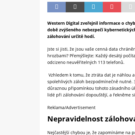
Western Digital zveřejnil informace o chyb
době zvýšeného nebezpečí kybernetických
zálohování určitě hodí.
Jste si jisti, že jsou vaše cenná data chr
hrozbami? Přemýšlejte: Každý desátý počíta
odcizeno neuvěřitelných 113 telefonů.
Vzhledem k tomu, že ztráta dat je náhlou a
spolehlivých záloh bezpodmínečně nutné. 31.
důraznou připomínkou tohoto zásadního úko
lidé při zálohování dopouštějí, a řekněme si
Reklama/Advertisement
Nepravidelnost zálohov
Nejčastější chybou je, že zapomínáme na pr