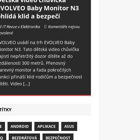
EVOLVEO Baby Monitor N3
hlídá klid a bezpečí
d IT Revue v Elektronika
Komentáře nejsou
ovolené
VOLVEO uvádí na trh EVOLVEO Baby
onitor N3. Tato dětská video chůvička
ajistí nepřetržitý dozor dítěte až do
zdálenosti 300 metrů. Přenosný
arevný monitor a řada pokročilých
unkcí přináší klid rodičům a bezpečnost
ítěti. Video
[...]
TÍTKY
E
ANDROID
APLIKACE
ASUS
NQ
BEZDRÁTOVÁ
BEZPEČNOST