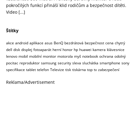
pokročilých funkcí přináší klid rodičům a bezpečnost dítěti.
Video
[...]
Štítky
akce
android
aplikace
asus
BenQ
bezdrátová
bezpečnost
cena
chytrý
dell
disk
displej
fotoaparát
herní
honor
hp
huawei
kamera
klávesnice
lenovo
mobil
mobilní
monitor
motorola
myš
notebook
ochrana
odolný
pocitac
reproduktor
samsung
security
sleva
sluchátka
smartphone
sony
specifikace
tablet
telefon
Televize
tisk
tiskárna
top
tv
zabezpečení
Reklama/Advertisement