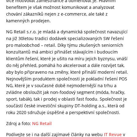
více motivovat zaměstnance a odměňovat je. Hlavním
benefitem je však možnost komunikovat a analyzovat
chování zákazníků nejen z e-commerce, ale také z
kamenných prodejen.
NG Retail s.r.o. je mladá a dynamická společnost navazující
na již 30letou tradici dodávek specializovaných SW řešení
pro maloobchod – retail. Díky týmu zkušených seniorních
konzultantů má ambici přinášet stávajícím i budoucím
klientům řešení, které je ušito na míru jejich byznysu, vnáší
do něj přehled, pomáhá ho akcelerovat a dále rozvíjet tak,
aby bylo připraveno na změny, které přináší moderní retail.
Nejnovějším produktem společnosti je pokladní řešení POS
NG, které je v současné době nejmodernější na trhu a
zvládne obsloužit jak non-foodový segment (móda, hračky,
sport, tabák), tak i prodej v oblasti fast foodu. Společnost je
součástí české investiční skupiny DT‑holding a.s., která od
roku 2020 sdružuje úspěšné a perspektivní společnosti.
Zdroj a foto:
NG Retail
Podívejte se i na další zajímavé články na webu
IT Revue
v