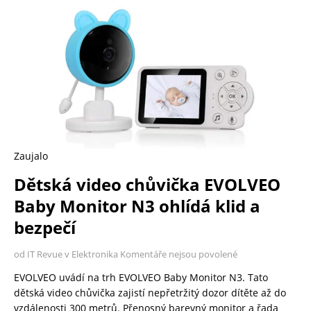
Zaujalo
Dětská video chůvička EVOLVEO
Baby Monitor N3 ohlídá klid a
bezpečí
od IT Revue v Elektronika
Komentáře nejsou povolené
EVOLVEO uvádí na trh EVOLVEO Baby Monitor N3. Tato
dětská video chůvička zajistí nepřetržitý dozor dítěte až do
vzdálenosti 300 metrů. Přenosný barevný monitor a řada