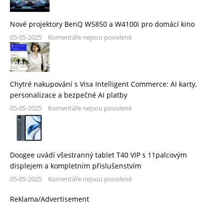
Nové projektory BenQ W5850 a W4100i pro domácí kino
05-05-2025
Komentáře nejsou povolené
Chytré nakupování s Visa Intelligent Commerce: AI karty,
personalizace a bezpečné AI platby
05-05-2025
Komentáře nejsou povolené
Doogee uvádí všestranný tablet T40 VIP s 11palcovým
displejem a kompletním příslušenstvím
05-05-2025
Komentáře nejsou povolené
Reklama/Advertisement