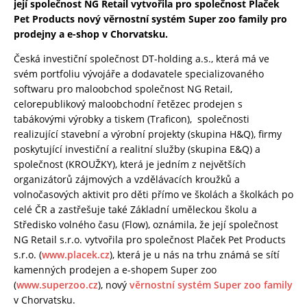
její společnost NG Retail vytvořila pro společnost Plaček
Pet Products nový věrnostní systém Super zoo family pro
prodejny a e-shop v Chorvatsku.
Česká investiční společnost DT-holding a.s., která má ve
svém portfoliu vývojáře a dodavatele specializovaného
softwaru pro maloobchod společnost NG Retail,
celorepublikový maloobchodní řetězec prodejen s
tabákovými výrobky a tiskem (Traficon), společnosti
realizující stavební a výrobní projekty (skupina H&Q), firmy
poskytující investiční a realitní služby (skupina E&Q) a
společnost (KROUŽKY), která je jedním z největších
organizátorů zájmových a vzdělávacích kroužků a
volnočasových aktivit pro děti přímo ve školách a školkách po
celé ČR a zastřešuje také Základní uměleckou školu a
Středisko volného času (Flow), oznámila, že její společnost
NG Retail s.r.o. vytvořila pro společnost Plaček Pet Products
s.r.o. (
www.placek.cz
), která je u nás na trhu známá se sítí
kamenných prodejen a e-shopem Super zoo
(
www.superzoo.cz
), nový
věrnostní systém Super zoo family
v Chorvatsku.