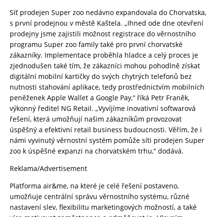
Síť prodejen Super zoo nedávno expandovala do Chorvatska,
s první prodejnou v městě Kaštela. „Ihned ode dne otevření
prodejny jsme zajistili možnost registrace do věrnostního
programu Super zoo family také pro první chorvatské
zákazníky. Implementace proběhla hladce a celý proces je
zjednodušen také tím, že zákazníci mohou pohodlně získat
digitální mobilní kartičky do svých chytrých telefonů bez
nutnosti stahování aplikace, tedy prostřednictvím mobilních
peněženek Apple Wallet a Google Pay,“ říká Petr Franěk,
výkonný ředitel NG Retail. „Vyvíjíme inovativní softwarová
řešení, která umožňují našim zákazníkům provozovat
úspěšný a efektivní retail business budoucnosti. Věřím, že i
námi vyvinutý věrnostní systém pomůže síti prodejen Super
zoo k úspěšné expanzi na chorvatském trhu,“ dodává.
Reklama/Advertisement
Platforma air&me, na které je celé řešení postaveno,
umožňuje centrální správu věrnostního systému, různé
nastavení slev, flexibilitu marketingových možností, a také