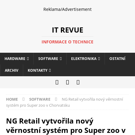
Reklama/Advertisement
IT REVUE
INFORMACE O TECHNICE
HARDWARE
SOFTWARE
ELEKTRONIKA
OSTATNÍ
ARCHIV
KONTAKTY
HOME
SOFTWARE
NG Retail vytvořila nový věrnostní
systém pro Super zoo v Chorvatsku
NG Retail vytvořila nový
věrnostní systém pro Super zoo v