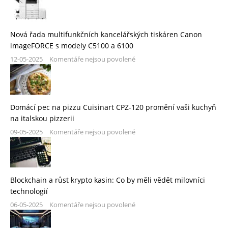
Nová řada multifunkčních kancelářských tiskáren Canon
imageFORCE s modely C5100 a 6100
12-05-2025
Komentáře nejsou povolené
Domácí pec na pizzu Cuisinart CPZ-120 promění vaši kuchyň
na italskou pizzerii
09-05-2025
Komentáře nejsou povolené
Blockchain a růst krypto kasin: Co by měli vědět milovníci
technologií
06-05-2025
Komentáře nejsou povolené