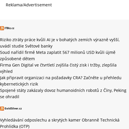
Reklama/Advertisement
ITBiz.cz
Riziko ztráty práce kvůli AI je v bohatých zemích výrazně vyšší,
uvádí studie Světové banky
Soud nařídil firmě Meta zaplatit 567 milionů USD kvůli újmě
způsobené dětem
Firma Gen Digital ve čtvrtletí zvýšila čistý zisk i tržby, zlepšila
výhled
Jak připravit organizaci na požadavky CRA? Začněte u přehledu
kybernetických rizik
Spojené státy zakázaly dovoz humanoidních robotů z Číny, Peking
se ohradil
GoldSilver.cz
Vyhledávání odposlechu a skrytých kamer Obranně Technická
Prohlídka (OTP)