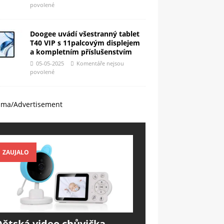
povolené
Doogee uvádí všestranný tablet
T40 VIP s 11palcovým displejem
a kompletním příslušenstvím
05-05-2025
Komentáře nejsou
povolené
ama/Advertisement
ZAUJALO
Dětská video chůvička