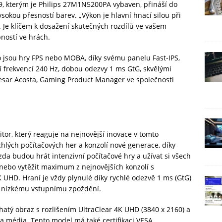
9, kterým je Philips 27M1N5200PA vybaven, přináší do
vysokou přesností barev. „Výkon je hlavní hnací silou při
. Je klíčem k dosažení skutečných rozdílů ve vašem
ností ve hrách.
ko jsou hry FPS nebo MOBA, díky svému panelu Fast-IPS,
í frekvencí 240 Hz, dobou odezvy 1 ms GtG, skvělými
Cesar Acosta, Gaming Product Manager ve společnosti
tor, který reaguje na nejnovější inovace v tomto
hlých počítačových her a konzolí nové generace, díky
zda budou hrát intenzivní počítačové hry a užívat si všech
nebo vytěžit maximum z nejnovějších konzolí s
K UHD. Hraní je vždy plynulé díky rychlé odezvě 1 ms (GtG)
y nízkému vstupnímu zpoždění.
atý obraz s rozlišením UltraClear 4K UHD (3840 x 2160) a
 a média. Tento model má také certifikaci VESA