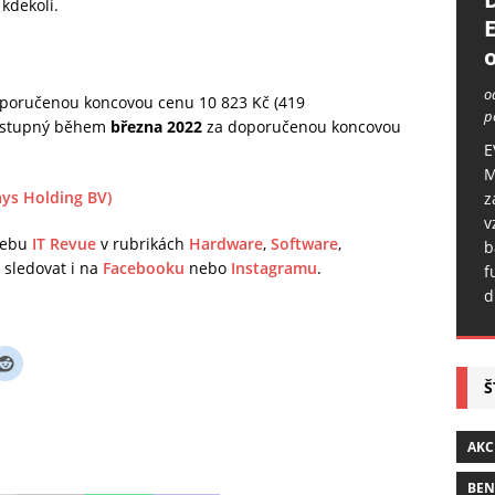
 kdekoli.
o
o
doporučenou koncovou cenu 10 823 Kč (419
p
ostupný během
března 2022
za doporučenou koncovou
E
M
s Holding BV)
z
v
 webu
IT Revue
v rubrikách
Hardware
,
Software
,
b
sledovat i na
Facebooku
nebo
Instagramu
.
f
d
Š
AKC
BE