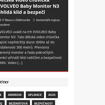
EVOLVEO Baby Monitor N3
hlídá klid a bezpečí
d IT Revue v Elektronika
Komentáře nejsou
ovolené
VOLVEO uvádí na trh EVOLVEO Baby
onitor N3. Tato dětská video chůvička
ajistí nepřetržitý dozor dítěte až do
zdálenosti 300 metrů. Přenosný
arevný monitor a řada pokročilých
unkcí přináší klid rodičům a bezpečnost
ítěti. Video
[...]
TÍTKY
E
ANDROID
APLIKACE
ASUS
NQ
BEZDRÁTOVÁ
BEZPEČNOST