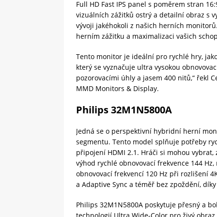
Full HD Fast IPS panel s poměrem stran 16:
vizuálních zážitků ostrý a detailní obraz s 
vývoji jakéhokoli z našich herních monitorů
herním zážitku a maximalizaci vašich schop
Tento monitor je ideální pro rychlé hry, ja
který se vyznačuje ultra vysokou obnovovac
pozorovacími úhly a jasem 400 nitů,“ řekl 
MMD Monitors & Display.
Philips 32M1N5800A
Jedná se o perspektivní hybridní herní moni
segmentu. Tento model splňuje potřeby ryc
připojení HDMI 2.1. Hráči si mohou vybrat, 
výhod rychlé obnovovací frekvence 144 Hz, 
obnovovací frekvencí 120 Hz při rozlišení 4
a Adaptive Sync a téměř bez zpoždění, dík
Philips 32M1N5800A poskytuje přesný a boh
technologií Ultra Wide-Color pro živý obraz