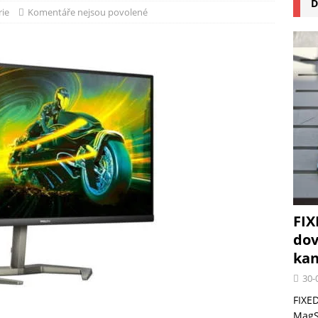
D
na pizzu Cuisinart CPZ-120 promění vaši kuchyň na italskou pizzerii
rie
Komentáře nejsou povolené
 růst krypto kasin: Co by měli vědět milovníci technologií
FIX
dov
kan
30-
FIXED
MagSa