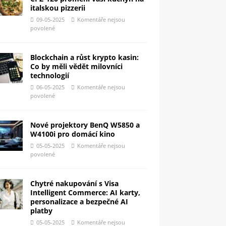
italskou pizzerii
09-05-2025
Komentáře nejsou
povolené
Blockchain a růst krypto kasin:
Co by měli vědět milovníci
technologií
06-05-2025
Komentáře nejsou
povolené
Nové projektory BenQ W5850 a
W4100i pro domácí kino
05-05-2025
Komentáře nejsou
povolené
Chytré nakupování s Visa
Intelligent Commerce: AI karty,
personalizace a bezpečné AI
platby
05-05-2025
Komentáře nejsou