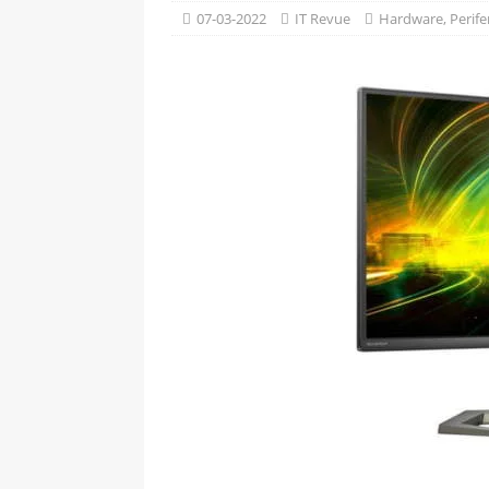
[ 09-05-2025 ]
Domácí pec 
07-03-2022
IT Revue
Hardware
,
Perife
OSTATNÍ
[ 06-05-2025 ]
Blockchain a
SOFTWARE