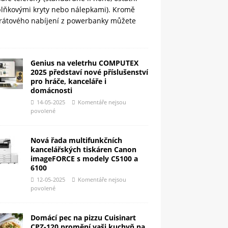
plňkovými kryty nebo nálepkami). Kromě
rátového nabíjení z powerbanky můžete
Genius na veletrhu COMPUTEX
2025 představí nové příslušenství
pro hráče, kanceláře i
domácnosti
14-05-2025
Komentáře nejsou
povolené
Nová řada multifunkčních
kancelářských tiskáren Canon
imageFORCE s modely C5100 a
6100
12-05-2025
Komentáře nejsou
povolené
Domácí pec na pizzu Cuisinart
CPZ-120 promění vaši kuchyň na