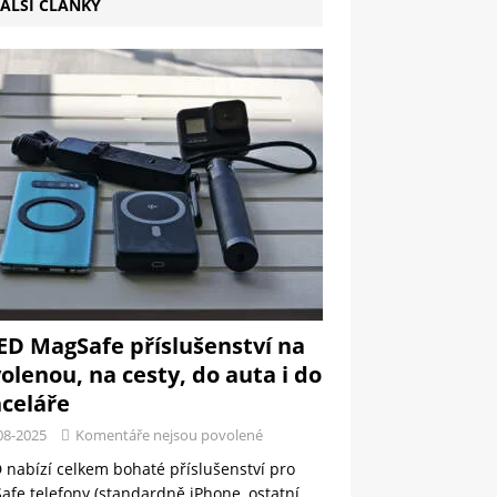
ALŠÍ ČLÁNKY
ED MagSafe příslušenství na
olenou, na cesty, do auta i do
celáře
08-2025
Komentáře nejsou povolené
 nabízí celkem bohaté příslušenství pro
fe telefony (standardně iPhone, ostatní