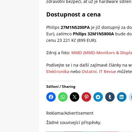
zdravotní bezpečí, ať už je hardware sdílen
Dostupnost a cena
Philips
27M1N5200PA
je již dostupný za 
Eur),
zatímco
Philips
32M1N5800A
bude d
cenu 23 221 Kč (899 EUR).
Zdroj a foto:
MMD (MMD-Monitors & Display
Podívejte se i na další zajímavé články na
Elektronika
nebo
Ostatní.
IT Revue
můžete 
Sdílení / Sharing
Reklama/Advertisement
Žádné související příspěvky.