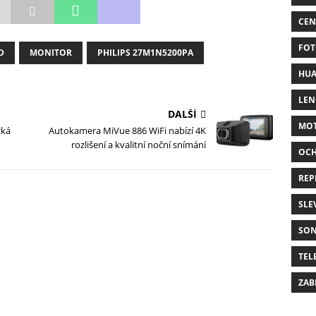
CEN
FOT
D
MONITOR
PHILIPS 27M1N5200PA
HUA
LE
DALŠÍ
MO
cká
Autokamera MiVue 886 WiFi nabízí 4K
rozlišení a kvalitní noční snímání
OC
REP
SLE
SO
TEL
ZAB