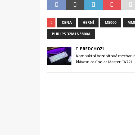
CENA
HERNÍ
M5000
MM
PHILIPS 32M1N5800A
PŘEDCHOZÍ
Kompaktní bezdrátová mechani
klávesnice Cooler Master CK721