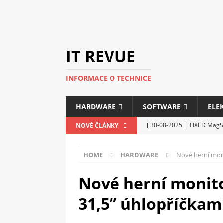
IT REVUE
INFORMACE O TECHNICE
HARDWARE
SOFTWARE
ELE
[ 30-08-2025 ]
FIXED MagSa
NOVÉ ČLÁNKY
ELEKTRONIKA
HOME
HARDWARE
Nové herní moni
[ 14-05-2025 ]
Genius na v
kanceláře i domácnosti
Nové herní monito
[ 12-05-2025 ]
Nová řada m
31,5” úhlopříčkam
C5100 a 6100
PERIFERI