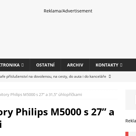
Reklama/Advertisement
KTRONIKA
OSTATNÍ
ARCHIV
KONTAKTY
fe příslušenství na dovolenou, na cesty, do auta i do kanceláře
tory Philips M5000 s 27” a 31,5” úhlopříčkami
eletrhu COMPUTEX 2025 představí nové příslušenství pro hráče,
HARDWARE
ry Philips M5000 s 27” a
ultifunkčních kancelářských tiskáren Canon imageFORCE s modely
i
Rekl
E