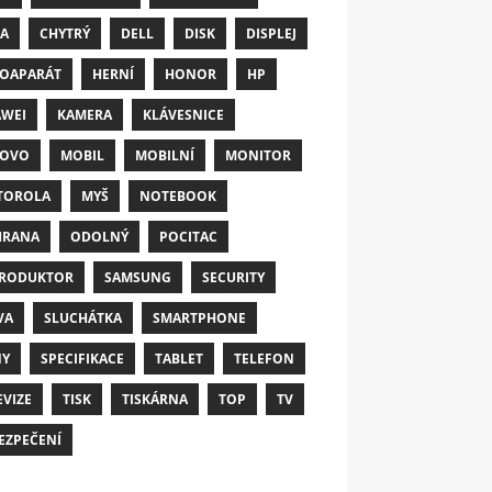
A
CHYTRÝ
DELL
DISK
DISPLEJ
OAPARÁT
HERNÍ
HONOR
HP
WEI
KAMERA
KLÁVESNICE
NOVO
MOBIL
MOBILNÍ
MONITOR
TOROLA
MYŠ
NOTEBOOK
HRANA
ODOLNÝ
POCITAC
RODUKTOR
SAMSUNG
SECURITY
VA
SLUCHÁTKA
SMARTPHONE
NY
SPECIFIKACE
TABLET
TELEFON
EVIZE
TISK
TISKÁRNA
TOP
TV
EZPEČENÍ