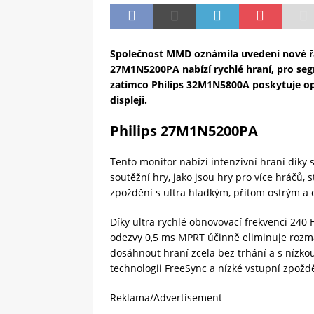
Společnost MMD oznámila uvedení nové řa
27M1N5200PA nabízí rychlé hraní, pro segm
zatímco Philips 32M1N5800A poskytuje opt
displeji.
Philips 27M1N5200PA
Tento monitor nabízí intenzivní hraní díky 
soutěžní hry, jako jsou hry pro více hráčů, 
zpoždění s ultra hladkým, přitom ostrým a
Díky ultra rychlé obnovovací frekvenci 240 
odezvy 0,5 ms MPRT účinně eliminuje rozma
dosáhnout hraní zcela bez trhání a s nízko
technologii FreeSync a nízké vstupní zpoždě
Reklama/Advertisement