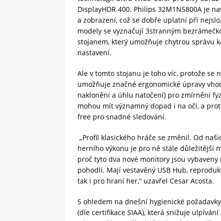
DisplayHDR 400. Philips 32M1N5800A je naví
a zobrazení, což se dobře uplatní při nejsl
modely se vyznačují 3stranným bezrámeč
stojanem, který umožňuje chytrou správu ka
nastavení.
Ale v tomto stojanu je toho víc, protože s
umožňuje značné ergonomické úpravy vhodné
naklonění a úhlu natočení) pro zmírnění f
mohou mít významný dopad i na oči, a prot
free pro snadné sledování.
„Profil klasického hráče se změnil. Od naš
herního výkonu je pro ně stále důležitější 
proč tyto dva nové monitory jsou vybaveny n
pohodlí. Mají vestavěný USB Hub, reprodukto
tak i pro hraní her,“ uzavřel Cesar Acosta.
S ohledem na dnešní hygienické požadavky
(dle certifikace SIAA), která snižuje ulpíván