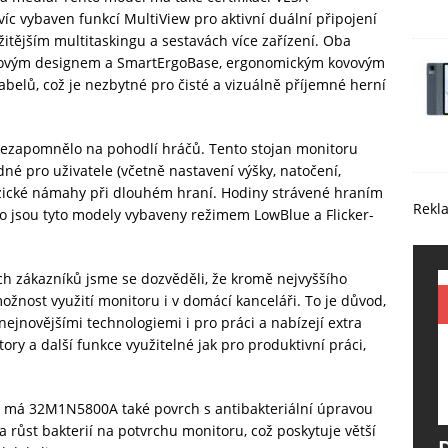
c vybaven funkcí MultiView pro aktivní duální připojení
ožitějším multitaskingu a sestavách více zařízení. Oba
kovým designem a SmartErgoBase, ergonomickým kovovým
belů, což je nezbytné pro čisté a vizuálně příjemné herní
e nezapomnělo na pohodlí hráčů. Tento stojan monitoru
 pro uživatele (včetně nastavení výšky, natočení,
yzické námahy při dlouhém hraní. Hodiny strávené hraním
Rekl
o jsou tyto modely vybaveny režimem LowBlue a Flicker-
ich zákazníků jsme se dozvěděli, že kromě nejvyššího
možnost využití monitoru i v domácí kanceláři. To je důvod,
ejnovějšími technologiemi i pro práci a nabízejí extra
ry a další funkce využitelné jak pro produktivní práci,
 má 32M1N5800A také povrch s antibakteriální úpravou
í a růst bakterií na potvrchu monitoru, což poskytuje větší