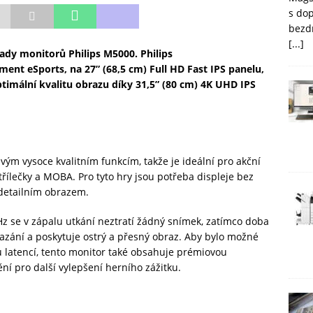
s do
bezd
[...]
dy monitorů Philips M5000. Philips
ent eSports, na 27” (68,5 cm) Full HD Fast IPS panelu,
imální kvalitu obrazu díky 31,5” (80 cm) 4K UHD IPS
svým vysoce kvalitním funkcím, takže je ideální pro akční
střílečky a MOBA. Pro tyto hry jsou potřeba displeje bez
 detailním obrazem.
Hz se v zápalu utkání neztratí žádný snímek, zatímco doba
zání a poskytuje ostrý a přesný obraz. Aby bylo možné
u latencí, tento monitor také obsahuje prémiovou
ní pro další vylepšení herního zážitku.