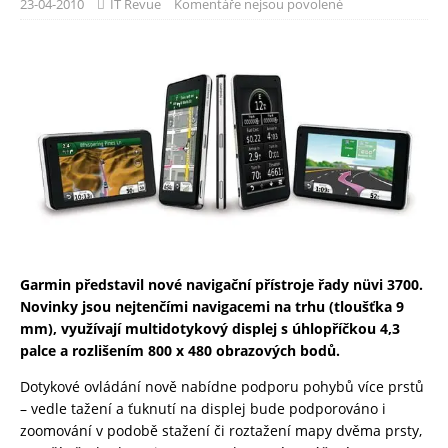
23-04-2010
IT Revue
Komentáře nejsou povolené
Garmin představil nové navigační přístroje řady nüvi 3700.
Novinky jsou nejtenčími navigacemi na trhu (tloušťka 9
mm), využívají multidotykový displej s úhlopříčkou 4,3
palce a rozlišením 800 x 480 obrazových bodů.
Dotykové ovládání nově nabídne podporu pohybů více prstů
– vedle tažení a ťuknutí na displej bude podporováno i
zoomování v podobě stažení či roztažení mapy dvěma prsty,