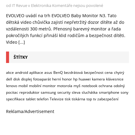
od IT Revue v Elektronika
Komentáře nejsou povolené
EVOLVEO uvádí na trh EVOLVEO Baby Monitor N3. Tato
dětská video chůvička zajistí nepřetržitý dozor dítěte až do
vzdálenosti 300 metrů. Přenosný barevný monitor a řada
pokročilých funkcí přináší klid rodičům a bezpečnost dítěti.
Video
[...]
ŠTÍTKY
akce
android
aplikace
asus
BenQ
bezdrátová
bezpečnost
cena
chytrý
dell
disk
displej
fotoaparát
herní
honor
hp
huawei
kamera
klávesnice
lenovo
mobil
mobilní
monitor
motorola
myš
notebook
ochrana
odolný
pocitac
reproduktor
samsung
security
sleva
sluchátka
smartphone
sony
specifikace
tablet
telefon
Televize
tisk
tiskárna
top
tv
zabezpečení
Reklama/Advertisement