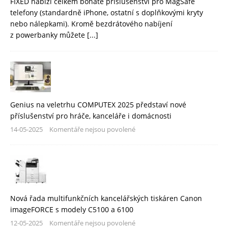
FIXED nabízí celkem bohaté příslušenství pro MagSafe
telefony (standardně iPhone, ostatní s doplňkovými kryty
nebo nálepkami). Kromě bezdrátového nabíjení
z powerbanky můžete
[...]
Genius na veletrhu COMPUTEX 2025 představí nové
příslušenství pro hráče, kanceláře i domácnosti
14-05-2025
Komentáře nejsou povolené
Nová řada multifunkčních kancelářských tiskáren Canon
imageFORCE s modely C5100 a 6100
12-05-2025
Komentáře nejsou povolené