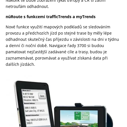
Nakolik se bude zobrazení týkat Evropy a ČR si zatím
netroufám odhadnout.
nüRoute s funkcemi trafficTrends a myTrends
Nové funkce využití mapových podkladů se sledováním
provozu a předchozích jízd po stejné trase by měly lépe
odhadnout skutečný čas příjezdu v závislosti na dni v týdnu
a denní či noční době. Navigace řady 3700 si budou
pamatovat nejčastější zadávané cíle a trasy, budou je
zaznamenávat, porovnávat a využívat získaná data při
dalších jízdách.