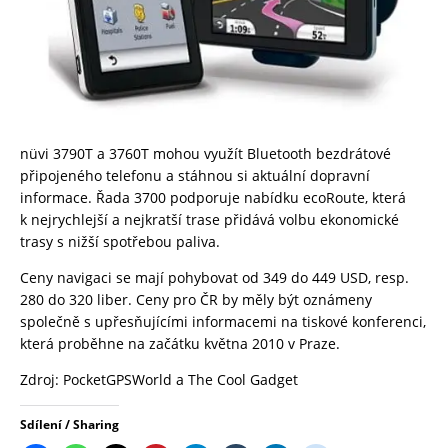
nüvi 3790T a 3760T mohou využít Bluetooth bezdrátové
připojeného telefonu a stáhnou si aktuální dopravní
informace. Řada 3700 podporuje nabídku ecoRoute, která
k nejrychlejší a nejkratší trase přidává volbu ekonomické
trasy s nižší spotřebou paliva.
Ceny navigaci se mají pohybovat od 349 do 449 USD, resp.
280 do 320 liber. Ceny pro ČR by měly být oznámeny
společně s upřesňujícími informacemi na tiskové konferenci,
která proběhne na začátku května 2010 v Praze.
Zdroj:
PocketGPSWorld
a
The Cool Gadget
Sdílení / Sharing