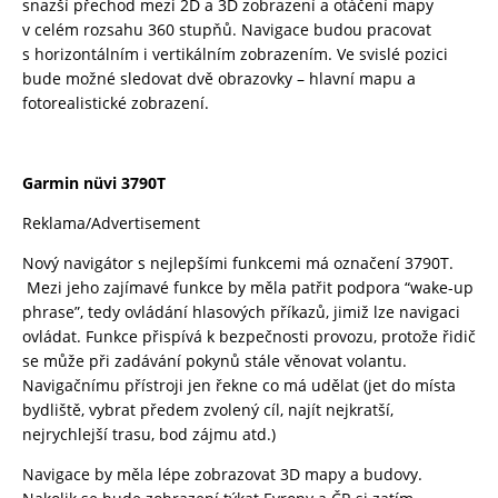
snazší přechod mezi 2D a 3D zobrazení a otáčení mapy
v celém rozsahu 360 stupňů. Navigace budou pracovat
s horizontálním i vertikálním zobrazením. Ve svislé pozici
bude možné sledovat dvě obrazovky – hlavní mapu a
fotorealistické zobrazení.
Garmin nüvi 3790T
Reklama/Advertisement
Nový navigátor s nejlepšími funkcemi má označení 3790T.
Mezi jeho zajímavé funkce by měla patřit podpora “wake-up
phrase”, tedy ovládání hlasových příkazů, jimiž lze navigaci
ovládat. Funkce přispívá k bezpečnosti provozu, protože řidič
se může při zadávání pokynů stále věnovat volantu.
Navigačnímu přístroji jen řekne co má udělat (jet do místa
bydliště, vybrat předem zvolený cíl, najít nejkratší,
nejrychlejší trasu, bod zájmu atd.)
Navigace by měla lépe zobrazovat 3D mapy a budovy.