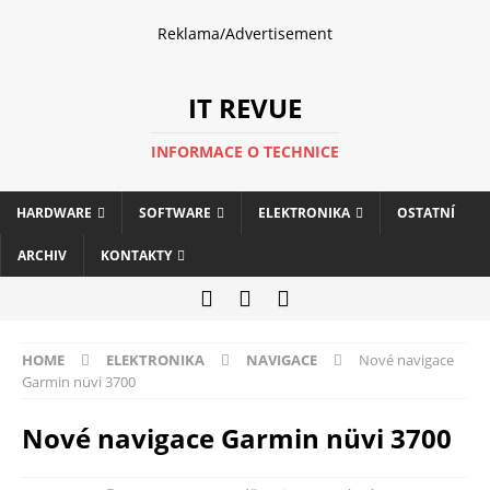
Reklama/Advertisement
IT REVUE
INFORMACE O TECHNICE
HARDWARE
SOFTWARE
ELEKTRONIKA
OSTATNÍ
ARCHIV
KONTAKTY
HOME
ELEKTRONIKA
NAVIGACE
Nové navigace
Garmin nüvi 3700
Nové navigace Garmin nüvi 3700