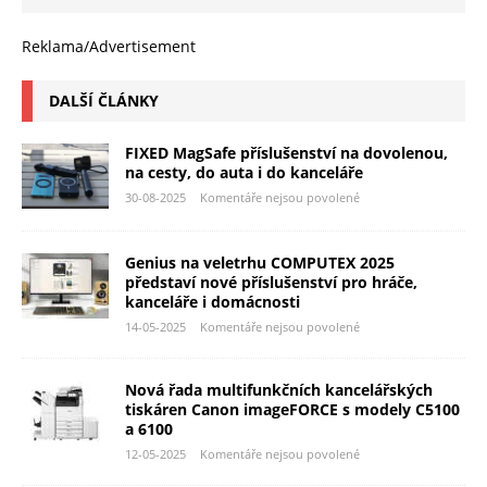
Reklama/Advertisement
DALŠÍ ČLÁNKY
FIXED MagSafe příslušenství na dovolenou,
na cesty, do auta i do kanceláře
30-08-2025
Komentáře nejsou povolené
Genius na veletrhu COMPUTEX 2025
představí nové příslušenství pro hráče,
kanceláře i domácnosti
14-05-2025
Komentáře nejsou povolené
Nová řada multifunkčních kancelářských
tiskáren Canon imageFORCE s modely C5100
a 6100
12-05-2025
Komentáře nejsou povolené