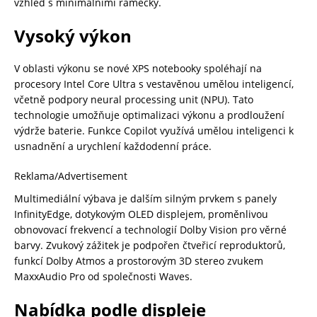
vzhled s minimálními rámečky.
Vysoký výkon
V oblasti výkonu se nové XPS notebooky spoléhají na
procesory Intel Core Ultra s vestavěnou umělou inteligencí,
včetně podpory neural processing unit (NPU). Tato
technologie umožňuje optimalizaci výkonu a prodloužení
výdrže baterie. Funkce Copilot využívá umělou inteligenci k
usnadnění a urychlení každodenní práce.
Reklama/Advertisement
Multimediální výbava je dalším silným prvkem s panely
InfinityEdge, dotykovým OLED displejem, proměnlivou
obnovovací frekvencí a technologií Dolby Vision pro věrné
barvy. Zvukový zážitek je podpořen čtveřicí reproduktorů,
funkcí Dolby Atmos a prostorovým 3D stereo zvukem
MaxxAudio Pro od společnosti Waves.
Nabídka podle displeje