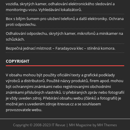
vozidla, skrytých kamer, odhalování elektronického sledování a
monitoringu vozu. Vyhledávání lokalizátorů.
Box s bílým šumem pro uložení telefonů a další elektroniky. Ochrana
proti odposlechu.
Odhalování odposlechu, skrytých kamer, mikrofonů a minikamer na
schůzkách.
Bezpečná jednací místnost – Faradayova klec – stíněná komora.
COPYRIGHT
V obsahu mohou být použity oficiální texty a grafické podklady
výrobců a distributorů. Použité názvy produktů, firem apod. mohou
být ochrannými známkami nebo registrovanými obchodními
známkami příslušných vlastníků. U přebíraných zpráv nebo fotografií
je vždy uveden zdroj. Přebírání obsahu webu (článků a fotografií) je
možné jen s uvedením zdroje itrevue.cz a se souhlasem
provozovatele webu.
Copyright © 2008-2023 IT Revue | MH Magazine by MH Themes