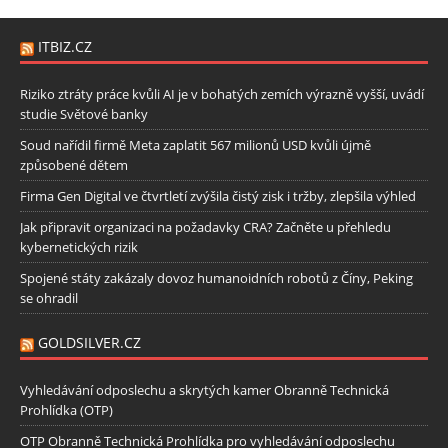
ITBIZ.CZ
Riziko ztráty práce kvůli AI je v bohatých zemích výrazně vyšší, uvádí
studie Světové banky
Soud nařídil firmě Meta zaplatit 567 milionů USD kvůli újmě
způsobené dětem
Firma Gen Digital ve čtvrtletí zvýšila čistý zisk i tržby, zlepšila výhled
Jak připravit organizaci na požadavky CRA? Začněte u přehledu
kybernetických rizik
Spojené státy zakázaly dovoz humanoidních robotů z Číny, Peking
se ohradil
GOLDSILVER.CZ
Vyhledávání odposlechu a skrytých kamer Obranně Technická
Prohlídka (OTP)
OTP Obranně Technická Prohlídka pro vyhledávání odposlechu