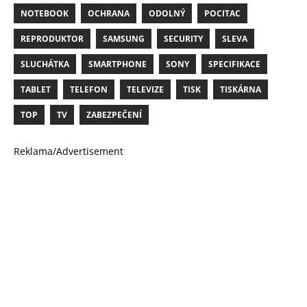
NOTEBOOK
OCHRANA
ODOLNÝ
POCITAC
REPRODUKTOR
SAMSUNG
SECURITY
SLEVA
SLUCHÁTKA
SMARTPHONE
SONY
SPECIFIKACE
TABLET
TELEFON
TELEVIZE
TISK
TISKÁRNA
TOP
TV
ZABEZPEČENÍ
Reklama/Advertisement