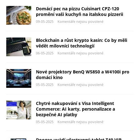
Domácí pec na pizzu Cuisinart CPZ-120
promění vaši kuchyň na italskou pizzerii
09-05-2025
Komentáře nejsou povolené
Blockchain a růst krypto kasin: Co by měli
vědět milovníci technologií
06-05-2025
Komentáře nejsou povolené
Nové projektory BenQ W5850 a W4100i pro
domácí kino
05-05-2025
Komentáře nejsou povolené
Chytré nakupování s Visa Intelligent
Commerce: AI karty, personalizace a
bezpečné AI platby
05-05-2025
Komentáře nejsou povolené
Doogee uvádí všestranný tablet T40 VIP