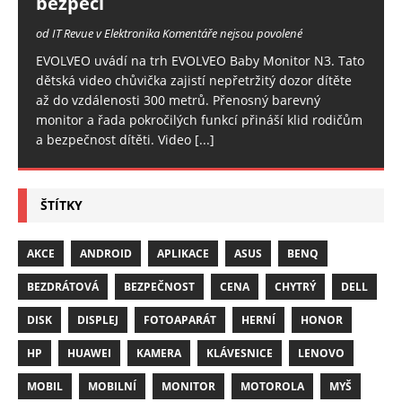
bezpečí
od IT Revue v Elektronika
Komentáře nejsou povolené
EVOLVEO uvádí na trh EVOLVEO Baby Monitor N3. Tato
dětská video chůvička zajistí nepřetržitý dozor dítěte
až do vzdálenosti 300 metrů. Přenosný barevný
monitor a řada pokročilých funkcí přináší klid rodičům
a bezpečnost dítěti. Video
[...]
ŠTÍTKY
AKCE
ANDROID
APLIKACE
ASUS
BENQ
BEZDRÁTOVÁ
BEZPEČNOST
CENA
CHYTRÝ
DELL
DISK
DISPLEJ
FOTOAPARÁT
HERNÍ
HONOR
HP
HUAWEI
KAMERA
KLÁVESNICE
LENOVO
MOBIL
MOBILNÍ
MONITOR
MOTOROLA
MYŠ