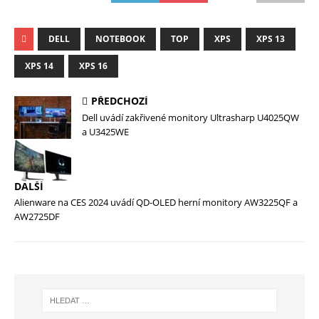
DELL
NOTEBOOK
TOP
XPS
XPS 13
XPS 14
XPS 16
PŘEDCHOZÍ
Dell uvádí zakřivené monitory Ultrasharp U4025QW
a U3425WE
DALŠÍ
Alienware na CES 2024 uvádí QD-OLED herní monitory AW3225QF a
AW2725DF