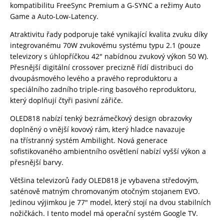
kompatibilitu FreeSync Premium a G-SYNC a režimy Auto
Game a Auto-Low-Latency.
Atraktivitu řady podporuje také vynikající kvalita zvuku díky
integrovanému 70W zvukovému systému typu 2.1 (pouze
televizory s úhlopříčkou 42″ nabídnou zvukový výkon 50 W).
Přesnější digitální crossover precizně řídí distribuci do
dvoupásmového levého a pravého reproduktoru a
speciálního zadního triple-ring basového reproduktoru,
který doplňují čtyři pasivní zářiče.
OLED818 nabízí tenký bezrámečkový design obrazovky
doplněný o vnější kovový rám, který hladce navazuje
na třístranný systém Ambilight. Nová generace
sofistikovaného ambientního osvětlení nabízí vyšší výkon a
přesnější barvy.
Většina televizorů řady OLED818 je vybavena středovým,
saténově matným chromovaným otočným stojanem EVO.
Jedinou výjimkou je 77″ model, který stojí na dvou stabilních
nožičkách. I tento model má operační systém Google TV.