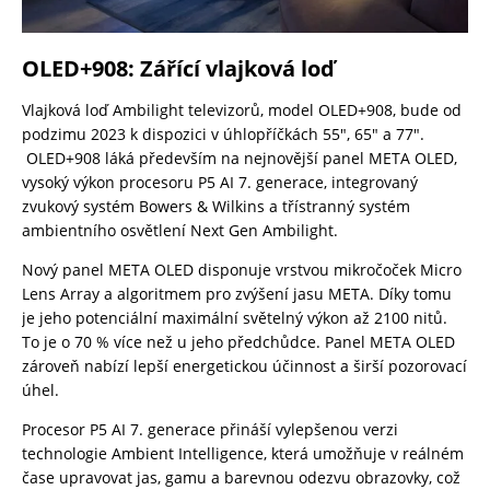
OLED+908: Zářící vlajková loď
Vlajková loď Ambilight televizorů, model OLED+908, bude od
podzimu 2023 k dispozici v úhlopříčkách 55″, 65″ a 77″.
OLED+908 láká především na nejnovější panel META OLED,
vysoký výkon procesoru P5 AI 7. generace, integrovaný
zvukový systém Bowers & Wilkins a třístranný systém
ambientního osvětlení Next Gen Ambilight.
Nový panel META OLED disponuje vrstvou mikročoček Micro
Lens Array a algoritmem pro zvýšení jasu META. Díky tomu
je jeho potenciální maximální světelný výkon až 2100 nitů.
To je o 70 % více než u jeho předchůdce. Panel META OLED
zároveň nabízí lepší energetickou účinnost a širší pozorovací
úhel.
Procesor P5 AI 7. generace přináší vylepšenou verzi
technologie Ambient Intelligence, která umožňuje v reálném
čase upravovat jas, gamu a barevnou odezvu obrazovky, což