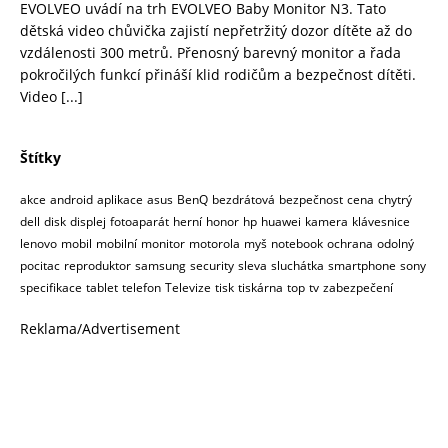
EVOLVEO uvádí na trh EVOLVEO Baby Monitor N3. Tato
dětská video chůvička zajistí nepřetržitý dozor dítěte až do
vzdálenosti 300 metrů. Přenosný barevný monitor a řada
pokročilých funkcí přináší klid rodičům a bezpečnost dítěti.
Video
[...]
Štítky
akce
android
aplikace
asus
BenQ
bezdrátová
bezpečnost
cena
chytrý
dell
disk
displej
fotoaparát
herní
honor
hp
huawei
kamera
klávesnice
lenovo
mobil
mobilní
monitor
motorola
myš
notebook
ochrana
odolný
pocitac
reproduktor
samsung
security
sleva
sluchátka
smartphone
sony
specifikace
tablet
telefon
Televize
tisk
tiskárna
top
tv
zabezpečení
Reklama/Advertisement