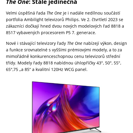
The One
: Stále jedinečná
Velmi úspěšná řada
The One
je i nadále nedílnou součástí
portfolia Ambilight televizorů Philips. Ve 2. čtvrtletí 2023 se
zákazníci dočkají hned dvou nových modelových řad 8818 a
8517 vybavených procesorem P5 7. generace.
Nové i stávající televizory řady
The One
nabízejí výkon, design
a funkce srovnatelné s vyššími prémiovými modely, a to za
mimořádně konkurenceschopnou cenu televizorů střední
třídy. Modely řady 8818 nabídnou úhlopříčky 43″, 50″, 55″,
65″,75 „a 85“ a kvalitní 120Hz WCG panel.