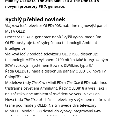
modely OLED818, The Xtra Mini LED a The One LCD s
novými procesory P5 7. generace.
Rychlý přehled novinek
Vlajková loď, televizor OLED+908, nabídne nejnovější panel
META OLED
Procesor P5 AI 7. generace nabízí vyšší výkon, modelům
OLED poskytuje také vylepšenou technologii Ambient
Intelligence.
Vlajková loď v podobě televizoru OLED+908 disponuje
technologií META s výkonem 2100 nitů a také integrovaným
80W zvukovým systémem Bowers &Wilkins typu 3.1
Řada OLED818 nadále disponuje panely OLED_EX, nově i v
úhlopříčce 42″.
Modelové řady
The Xtra
(MiniLED) a
The One
(LED) nabídnou
třístranné osvětlení Ambilight. Řady OLED818 a vyšší lákají
na sofistikované ambientní osvětlení ve verzi Next Gen.
Nová řada
The Xtra
přichází s televizory s výkonem na úrovni
těsně pod modely OLED. Na trh uvede dva televizory
MiniLED. Model 9308 dostal do výbavy integrovaný 64W