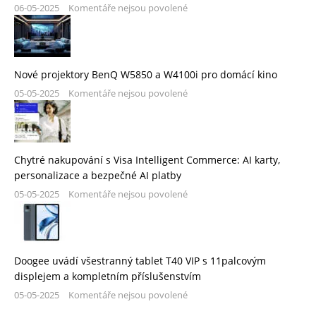
06-05-2025
Komentáře nejsou povolené
Nové projektory BenQ W5850 a W4100i pro domácí kino
05-05-2025
Komentáře nejsou povolené
Chytré nakupování s Visa Intelligent Commerce: AI karty,
personalizace a bezpečné AI platby
05-05-2025
Komentáře nejsou povolené
Doogee uvádí všestranný tablet T40 VIP s 11palcovým
displejem a kompletním příslušenstvím
05-05-2025
Komentáře nejsou povolené