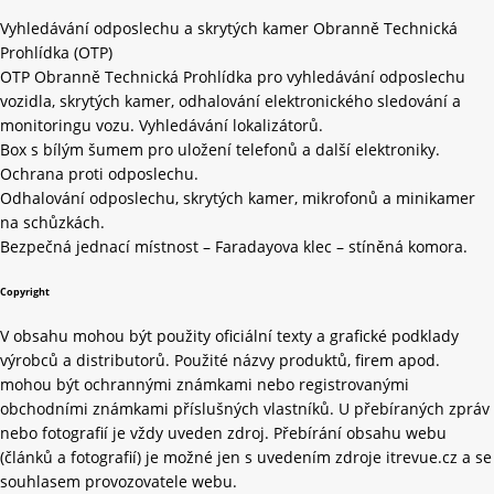
Vyhledávání odposlechu a skrytých kamer Obranně Technická
Prohlídka (OTP)
OTP Obranně Technická Prohlídka pro vyhledávání odposlechu
vozidla, skrytých kamer, odhalování elektronického sledování a
monitoringu vozu. Vyhledávání lokalizátorů.
Box s bílým šumem pro uložení telefonů a další elektroniky.
Ochrana proti odposlechu.
Odhalování odposlechu, skrytých kamer, mikrofonů a minikamer
na schůzkách.
Bezpečná jednací místnost – Faradayova klec – stíněná komora.
Copyright
V obsahu mohou být použity oficiální texty a grafické podklady
výrobců a distributorů. Použité názvy produktů, firem apod.
mohou být ochrannými známkami nebo registrovanými
obchodními známkami příslušných vlastníků. U přebíraných zpráv
nebo fotografií je vždy uveden zdroj. Přebírání obsahu webu
(článků a fotografií) je možné jen s uvedením zdroje itrevue.cz a se
souhlasem provozovatele webu.