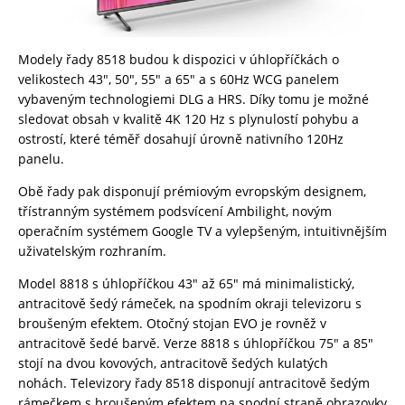
Modely řady 8518 budou k dispozici v úhlopříčkách o
velikostech 43″, 50″, 55″ a 65″ a s 60Hz WCG panelem
vybaveným technologiemi DLG a HRS. Díky tomu je možné
sledovat obsah v kvalitě 4K 120 Hz s plynulostí pohybu a
ostrostí, které téměř dosahují úrovně nativního 120Hz
panelu.
Obě řady pak disponují prémiovým evropským designem,
třístranným systémem podsvícení Ambilight, novým
operačním systémem Google TV a vylepšeným, intuitivnějším
uživatelským rozhraním.
Model 8818 s úhlopříčkou 43″ až 65″ má minimalistický,
antracitově šedý rámeček, na spodním okraji televizoru s
broušeným efektem. Otočný stojan EVO je rovněž v
antracitově šedé barvě. Verze 8818 s úhlopříčkou 75″ a 85″
stojí na dvou kovových, antracitově šedých kulatých
nohách. Televizory řady 8518 disponují antracitově šedým
rámečkem s broušeným efektem na spodní straně obrazovky