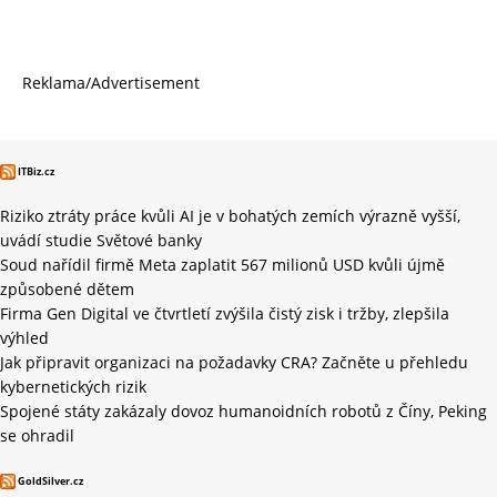
Reklama/Advertisement
ITBiz.cz
Riziko ztráty práce kvůli AI je v bohatých zemích výrazně vyšší,
uvádí studie Světové banky
Soud nařídil firmě Meta zaplatit 567 milionů USD kvůli újmě
způsobené dětem
Firma Gen Digital ve čtvrtletí zvýšila čistý zisk i tržby, zlepšila
výhled
Jak připravit organizaci na požadavky CRA? Začněte u přehledu
kybernetických rizik
Spojené státy zakázaly dovoz humanoidních robotů z Číny, Peking
se ohradil
GoldSilver.cz