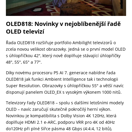
OLED818: Novinky v nejoblíbenější řadě
OLED televizí
Řada OLED818 rozšiřuje portfolio Ambilight televizorů o
zcela novou velikost obrazovky. Jedná se o první model OLED
s úhlopříčkou 42″, který nově doplňuje stávající úhlopříčky
48″, 55″, 65″ a 77″.
Díky novému procesoru P5 AI 7. generace nabídne řada
OLED818 jak funkci Ambient Intelligence tak i technologii
Super Resolution. Obrazovky s úhlopříčkou 55″ a větší navíc
disponují panelem OLED_EX s vysokým výkonem 1000 nitů.
Televizory řady OLED818 – spolu s dalšími letošními modely
OLED – navíc zaručují skutečně pokročilý herní výkon.
Novinkou je kompatibilita s Dolby Vision 4K 120Hz, která
doplňuje HDMI 2.1 e-ARC, podporu VRR pro 4K od 40Hz
do120Hz při plné šířce pásma 48 Gbps (4:4:4, 12 bitů),