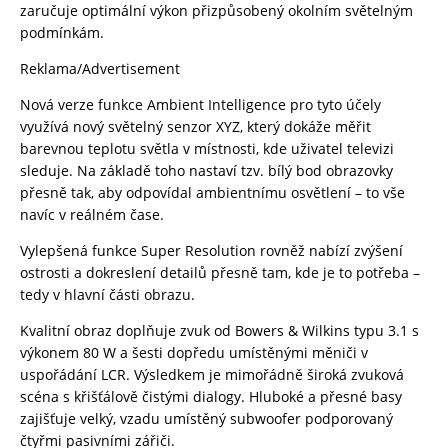
zaručuje optimální výkon přizpůsobený okolním světelným
podmínkám.
Reklama/Advertisement
Nová verze funkce Ambient Intelligence pro tyto účely
využívá nový světelný senzor XYZ, který dokáže měřit
barevnou teplotu světla v místnosti, kde uživatel televizi
sleduje. Na základě toho nastaví tzv. bílý bod obrazovky
přesně tak, aby odpovídal ambientnímu osvětlení – to vše
navíc v reálném čase.
Vylepšená funkce Super Resolution rovněž nabízí zvýšení
ostrosti a dokreslení detailů přesně tam, kde je to potřeba –
tedy v hlavní části obrazu.
Kvalitní obraz doplňuje zvuk od Bowers & Wilkins typu 3.1 s
výkonem 80 W a šesti dopředu umístěnými měniči v
uspořádání LCR. Výsledkem je mimořádně široká zvuková
scéna s křišťálově čistými dialogy. Hluboké a přesné basy
zajišťuje velký, vzadu umístěný subwoofer podporovaný
čtyřmi pasivními zářiči.