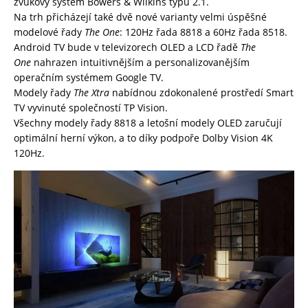
zvukový systém Bowers & Wilkins typu 2.1.
Na trh přicházejí také dvě nové varianty velmi úspěšné
modelové řady
The One
: 120Hz řada 8818 a 60Hz řada 8518.
Android TV bude v televizorech OLED a LCD řadě
The
One
nahrazen intuitivnějším a personalizovanějším
operačním systémem Google TV.
Modely řady
The Xtra
nabídnou zdokonalené prostředí Smart
TV vyvinuté společností TP Vision.
Všechny modely řady 8818 a letošní modely OLED zaručují
optimální herní výkon, a to díky podpoře Dolby Vision 4K
120Hz.