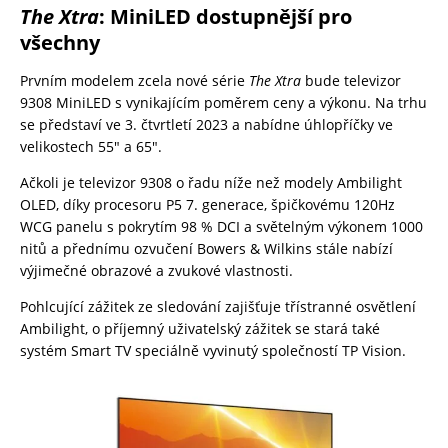
The Xtra
: MiniLED dostupnější pro
všechny
Prvním modelem zcela nové série
The Xtra
bude televizor
9308 MiniLED s vynikajícím poměrem ceny a výkonu. Na trhu
se představí ve 3. čtvrtletí 2023 a nabídne úhlopříčky ve
velikostech 55″ a 65″.
Ačkoli je televizor 9308 o řadu níže než modely Ambilight
OLED, díky procesoru P5 7. generace, špičkovému 120Hz
WCG panelu s pokrytím 98 % DCI a světelným výkonem 1000
nitů a přednímu ozvučení Bowers & Wilkins stále nabízí
výjimečné obrazové a zvukové vlastnosti.
Pohlcující zážitek ze sledování zajišťuje třístranné osvětlení
Ambilight, o příjemný uživatelský zážitek se stará také
systém Smart TV speciálně vyvinutý společností TP Vision.