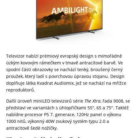
Televizor nabízí prémiový evropský design s mimořádně
úzkým kovovým rámečkem v tmavě antracitové barvě. Ve
spodní části obrazovky se nachází tenký, broušený černý
proužek, který ladí s povrchovou úpravou stojanu. Design
doplňuje látka Kvadrat Audiomix, jež se nachází na mřížce
reproduktorů.
Další úroveň miniLED televizorů série
The Xtra
, řada 9008, se
představí ve variantách s úhlopříčkami 55″, 65 a 75″. Taktéž
nabídne procesor P5 7. generace, 120Hz panel o výkonu
1000 nitů, výkonný 40W zvukový systém typu 2.0 a
antracitově šedé nožičky.