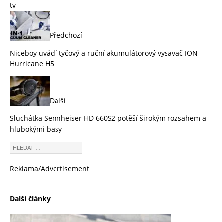
tv
Předchozí
Niceboy uvádí tyčový a ruční akumulátorový vysavač ION
Hurricane H5
Další
Sluchátka Sennheiser HD 660S2 potěší širokým rozsahem a
hlubokými basy
Reklama/Advertisement
Další články