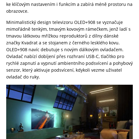
ke klíčovým nastavením i funkcím a zabírá méně prostoru na
obrazovce.
Minimalistický design televizoru OLED+908 se vyznačuje
mimořádně tenkým, tmavým kovovým rámečkem, jenž ladí s
tmavou látkovou mřížkou reproduktorů z dílny dánské
značky Kvadrat a se stojanem z černého lesklého kovu.
OLED+908 navíc debutuje s novým dálkovým ovladačem.
Ovladač nabízí dobíjení přes rozhraní USB-C, tlačítko pro
rychlé zapnutí a vypnutí ambientního podsvícení a pohybový
senzor, který aktivuje podsvícení, kdykoli vezme uživatel
ovladač do ruky.