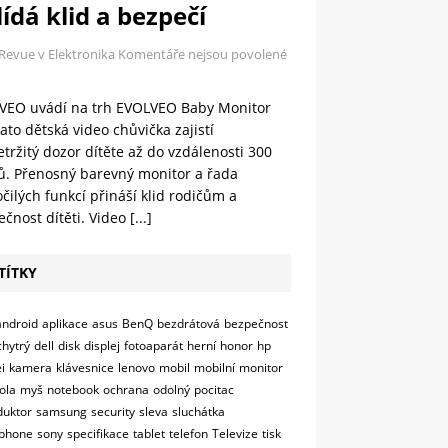
ídá klid a bezpečí
 Revue v Elektronika
Komentáře nejsou povolené
VEO uvádí na trh EVOLVEO Baby Monitor
ato dětská video chůvička zajistí
tržitý dozor dítěte až do vzdálenosti 300
ů. Přenosný barevný monitor a řada
čilých funkcí přináší klid rodičům a
čnost dítěti. Video
[...]
TÍTKY
android
aplikace
asus
BenQ
bezdrátová
bezpečnost
chytrý
dell
disk
displej
fotoaparát
herní
honor
hp
i
kamera
klávesnice
lenovo
mobil
mobilní
monitor
ola
myš
notebook
ochrana
odolný
pocitac
duktor
samsung
security
sleva
sluchátka
phone
sony
specifikace
tablet
telefon
Televize
tisk