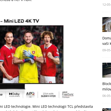
12-05
Domá
vaši 
09-05
Block
milov
06-05
i LED technologie. Mini LED technologii TCL představila