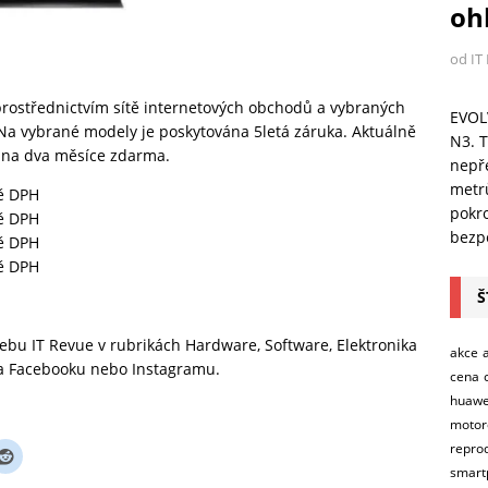
ohl
od IT
prostřednictvím sítě internetových obchodů a vybraných
EVOL
. Na vybrané modely je poskytována 5letá záruka. Aktuálně
N3. T
ná na dva měsíce zdarma.
nepře
metr
ně DPH
pokro
ně DPH
bezpe
ně DPH
ně DPH
Š
 webu
IT Revue
v rubrikách
Hardware
,
Software
,
Elektronika
akce
na
Facebooku
nebo
Instagramu
.
cena
huawe
motor
repro
smart