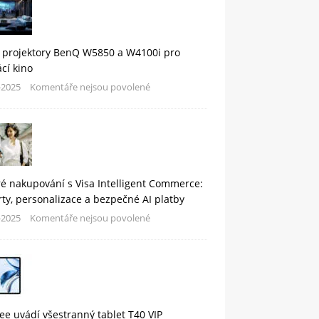
 projektory BenQ W5850 a W4100i pro
cí kino
-2025
Komentáře nejsou povolené
é nakupování s Visa Intelligent Commerce:
rty, personalizace a bezpečné AI platby
-2025
Komentáře nejsou povolené
e uvádí všestranný tablet T40 VIP