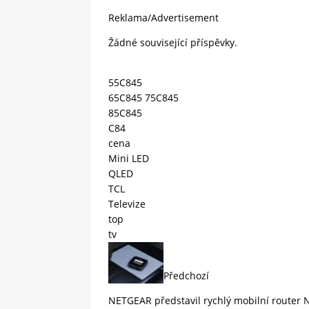
Reklama/Advertisement
Žádné související příspěvky.
55C845
65C845 75C845
85C845
C84
cena
Mini LED
QLED
TCL
Televize
top
tv
Předchozí
NETGEAR představil rychlý mobilní router 