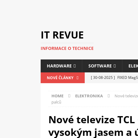
IT REVUE
INFORMACE O TECHNICE
HARDWARE
SOFTWARE
ELE
[ 30-08-2025 ]
FIXED MagSa
NOVÉ ČLÁNKY
ELEKTRONIKA
HOME
ELEKTRONIKA
Nové televiz
[ 14-05-2025 ]
Genius na v
palců
kanceláře i domácnosti
Nové televize TCL
[ 12-05-2025 ]
Nová řada m
vysokým jasem a ú
C5100 a 6100
PERIFERI