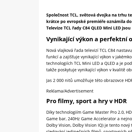
Společnost TCL, světová dvojka na trhu te
krátce po evropské premiéře oznámila dos
Televize TCL řady C84 QLED Mini LED jsou n
Vynikající výkon a perfektní 
Nová vlajková řada televizí TCL C84 nastavuj
funkcí a zajišťuje vynikající výkon v jakémk
technologiích TCL Mini LED a QLED a je pod
takže poskytuje vynikající výkon v kvalitě ob
Jas 2 000 nitů umožňuje této obrazovce HDR
Reklama/Advertisement
Pro filmy, sport a hry v HDR
Díky technologiím Game Master Pro 2.0, HD
Game bar, 240Hz Game Accelerator a nejn
Dolby Vision, Dolby Vision IQ) je tento nov
sledování jedinečných filmů, sportovních p