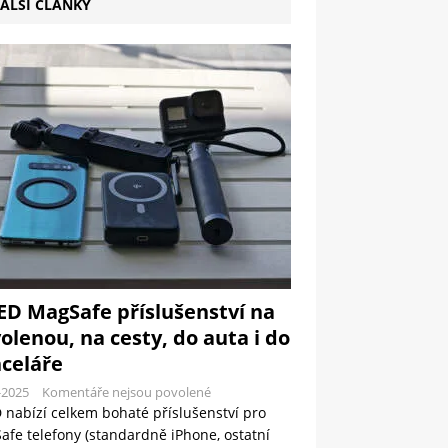
ALŠÍ ČLÁNKY
ED MagSafe příslušenství na
olenou, na cesty, do auta i do
celáře
-2025
Komentáře nejsou povolené
 nabízí celkem bohaté příslušenství pro
fe telefony (standardně iPhone, ostatní