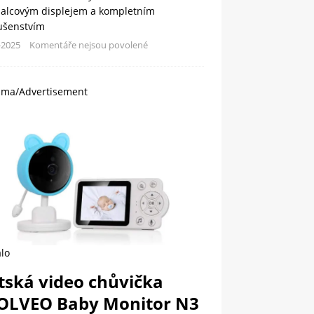
palcovým displejem a kompletním
lušenstvím
-2025
Komentáře nejsou povolené
ama/Advertisement
lo
tská video chůvička
OLVEO Baby Monitor N3