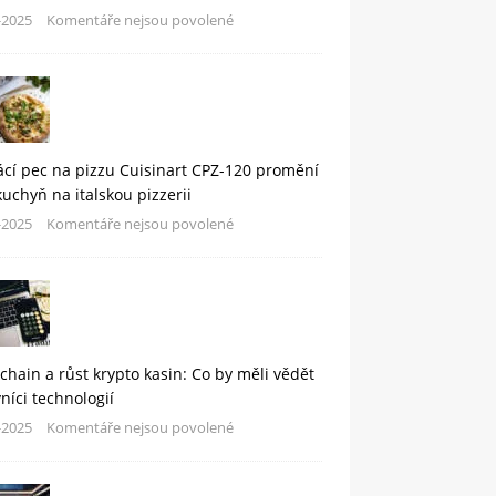
-2025
Komentáře nejsou povolené
cí pec na pizzu Cuisinart CPZ-120 promění
kuchyň na italskou pizzerii
-2025
Komentáře nejsou povolené
chain a růst krypto kasin: Co by měli vědět
níci technologií
-2025
Komentáře nejsou povolené