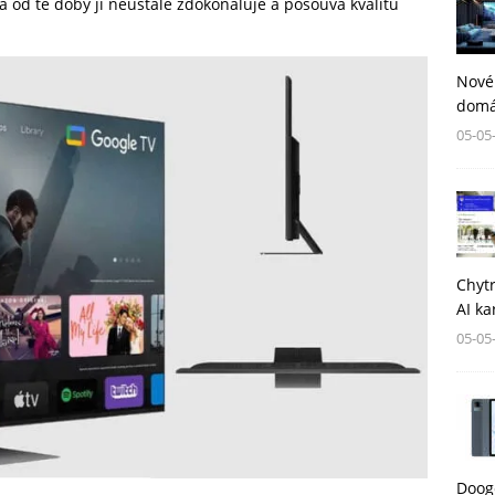
 a od té doby ji neustále zdokonaluje a posouvá kvalitu
Nové
domá
05-05
Chytr
AI ka
05-05
Dooge