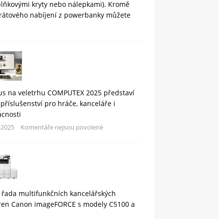
plňkovými kryty nebo nálepkami). Kromě
rátového nabíjení z powerbanky můžete
us na veletrhu COMPUTEX 2025 představí
příslušenství pro hráče, kanceláře i
cnosti
-2025
Komentáře nejsou povolené
 řada multifunkčních kancelářských
áren Canon imageFORCE s modely C5100 a