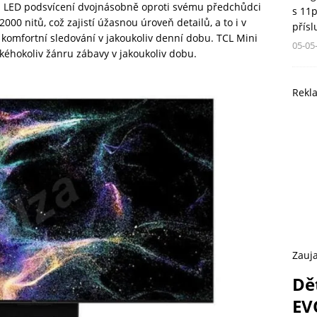
i LED podsvícení dvojnásobně oproti svému předchůdci
s 11
000 nitů, což zajistí úžasnou úroveň detailů, a to i v
přís
 komfortní sledování v jakoukoliv denní dobu. TCL Mini
05-05
akéhokoliv žánru zábavy v jakoukoliv dobu.
Rekl
Zauja
Dě
EV