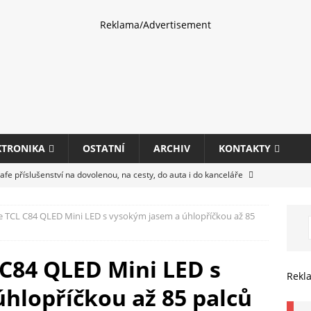
Reklama/Advertisement
KTRONIKA
OSTATNÍ
ARCHIV
KONTAKTY
fe příslušenství na dovolenou, na cesty, do auta i do kanceláře
e TCL C84 QLED Mini LED s vysokým jasem a úhlopříčkou až 85
eletrhu COMPUTEX 2025 představí nové příslušenství pro hráče,
HARDWARE
 C84 QLED Mini LED s
ultifunkčních kancelářských tiskáren Canon imageFORCE s modely
Rekl
hlopříčkou až 85 palců
E