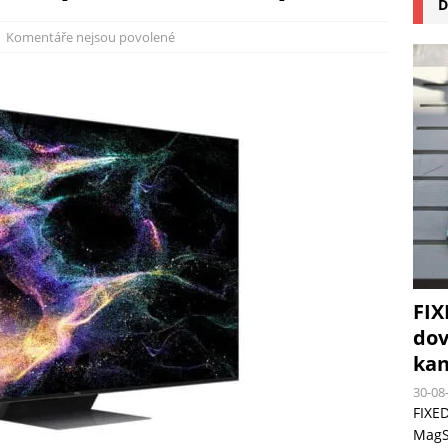
D
na pizzu Cuisinart CPZ-120 promění vaši kuchyň na italskou pizzerii
Komentáře nejsou povolené
 růst krypto kasin: Co by měli vědět milovníci technologií
FIX
dov
kan
30-08
FIXED
MagSa