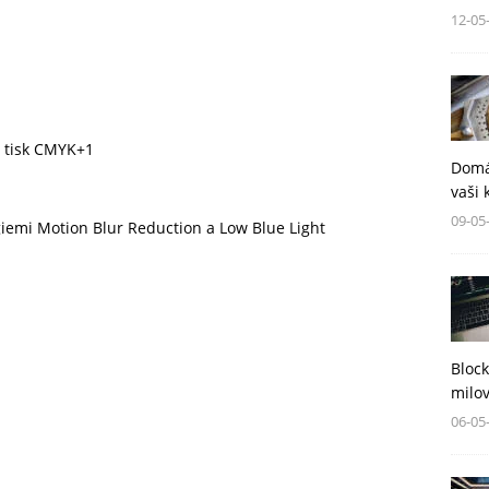
12-05
í tisk CMYK+1
Domá
vaši 
09-05
iemi Motion Blur Reduction a Low Blue Light
Block
milov
06-05