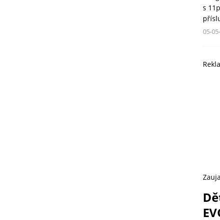
s 11
přís
05-05
Rekl
Zauja
Dě
EV