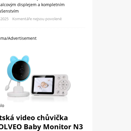
palcovým displejem a kompletním
lušenstvím
-2025
Komentáře nejsou povolené
ama/Advertisement
lo
tská video chůvička
OLVEO Baby Monitor N3