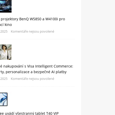
 projektory BenQ W5850 a W4100i pro
cí kino
-2025
Komentáře nejsou povolené
é nakupování s Visa Intelligent Commerce:
rty, personalizace a bezpečné AI platby
-2025
Komentáře nejsou povolené
e uvádí všestranný tablet T40 VIP