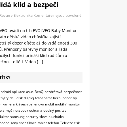
ídá klid a bezpečí
 Revue v Elektronika
Komentáře nejsou povolené
VEO uvádí na trh EVOLVEO Baby Monitor
ato dětská video chůvička zajistí
tržitý dozor dítěte až do vzdálenosti 300
ů. Přenosný barevný monitor a řada
čilých funkcí přináší klid rodičům a
čnost dítěti. Video
[...]
TÍTKY
android
aplikace
asus
BenQ
bezdrátová
bezpečnost
chytrý
dell
disk
displej
fotoaparát
herní
honor
hp
i
kamera
klávesnice
lenovo
mobil
mobilní
monitor
ola
myš
notebook
ochrana
odolný
pocitac
duktor
samsung
security
sleva
sluchátka
phone
sony
specifikace
tablet
telefon
Televize
tisk