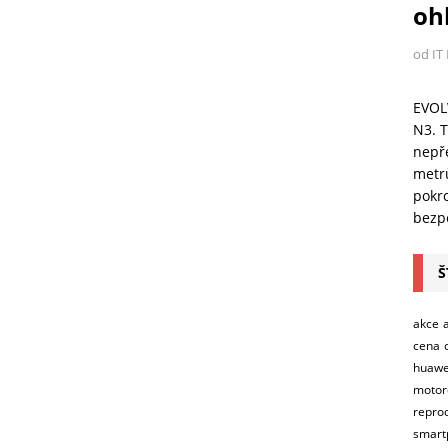
ohl
od IT
EVOL
N3. T
nepře
metr
pokro
bezpe
Š
akce
cena
huawe
motor
repro
smart