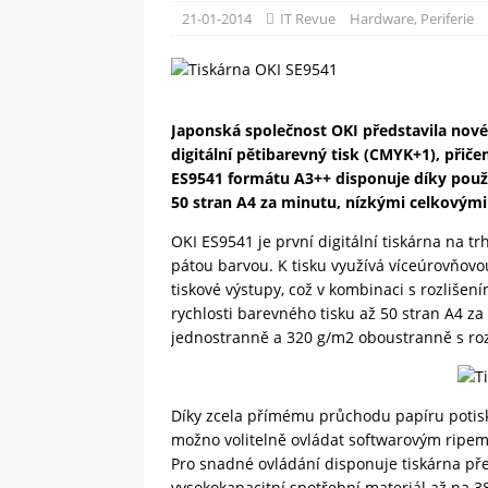
[ 09-05-2025 ]
Domácí pec 
21-01-2014
IT Revue
Hardware
,
Periferie
OSTATNÍ
[ 06-05-2025 ]
Blockchain a
SOFTWARE
Japonská společnost OKI představila nov
digitální pětibarevný tisk (CMYK+1), přič
ES9541 formátu A3++ disponuje díky použit
50 stran A4 za minutu, nízkými celkovými
OKI ES9541 je první digitální tiskárna na t
pátou barvou. K tisku využívá víceúrovňovou 
tiskové výstupy, což v kombinaci s rozlišení
rychlosti barevného tisku až 50 stran A4 
jednostranně a 320 g/m2 oboustranně s ro
Díky zcela přímému průchodu papíru potiskn
možno volitelně ovládat softwarovým ripem EF
Pro snadné ovládání disponuje tiskárna p
vysokokapacitní spotřební materiál až na 3