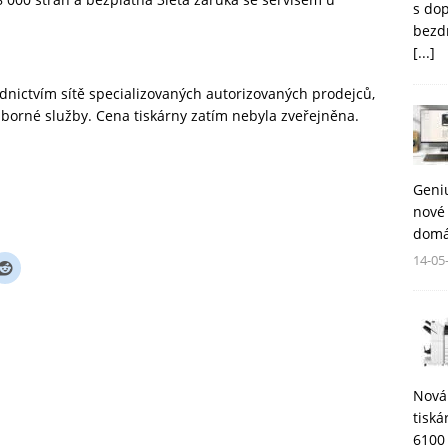
s do
bezd
[...]
dnictvím sítě specializovaných autorizovaných prodejců,
borné služby. Cena tiskárny zatím nebyla zveřejněna.
Geni
nové 
domá
14-05
Nová
tisk
6100