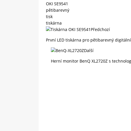
OKI SE9541
pětibarevný
tisk
tiskárna
Předchozí
První LED tiskárna pro pětibarevný digitáln
Další
Herní monitor BenQ XL2720Z s technolog