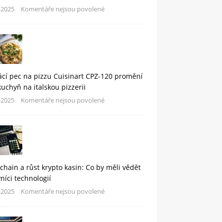
-2025
Komentáře nejsou povolené
cí pec na pizzu Cuisinart CPZ-120 promění
kuchyň na italskou pizzerii
-2025
Komentáře nejsou povolené
chain a růst krypto kasin: Co by měli vědět
níci technologií
-2025
Komentáře nejsou povolené