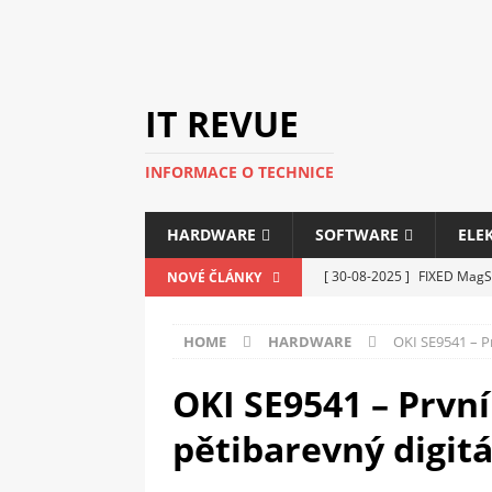
IT REVUE
INFORMACE O TECHNICE
HARDWARE
SOFTWARE
ELE
[ 30-08-2025 ]
FIXED MagSa
NOVÉ ČLÁNKY
ELEKTRONIKA
HOME
HARDWARE
OKI SE9541 – Pr
[ 14-05-2025 ]
Genius na v
kanceláře i domácnosti
OKI SE9541 – První
[ 12-05-2025 ]
Nová řada m
pětibarevný digit
C5100 a 6100
PERIFERI