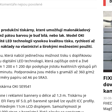
D
na pizzu Cuisinart CPZ-120 promění vaši kuchyň na italskou pizzerii
Komentáře nejsou povolené
 růst krypto kasin: Co by měli vědět milovníci technologií
é produkční tiskárny, které umožňují malonákladový
emž pátou barvou je buď bílá, nebo lak. Model OKI
é LED technologii vysokou kvalitou tisku, rychlostí až
 náklady na vlastnictví a širokými možnostmi použití.
rhu, která nabízí jedinečnou možnost tisku s doplňkovou
digitální LED technologii, která zajišťuje ostré a živé
m 1 200 x 1 200 dpi poskytuje jistotu kvalitních výstupů při
za minutu. Podporována jsou média s gramáží až 360 g/m2
FIX
změry papíru od A6 po SRA3.
dov
kan
e i reklamní bannery o délce až 1,3 m. Tiskárnu je
30-08
I Fiery XF 5.0, při barevné správě lze využít ICC profily.
FIXED
řehledným 11cm LCD displejem. Samozřejmostí je
MagSa
8 000 stran a bezplatná 3letá záruka se servisem u