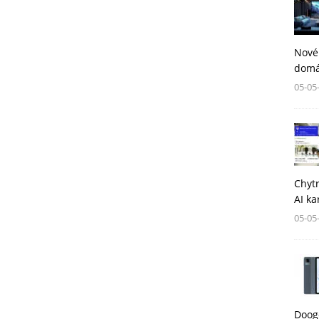
Nové
domá
05-05
Chytr
AI ka
05-05
Dooge