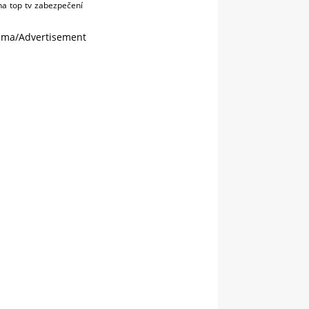
na
top
tv
zabezpečení
ama/Advertisement