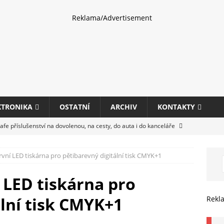
Reklama/Advertisement
KTRONIKA
OSTATNÍ
ARCHIV
KONTAKTY
fe příslušenství na dovolenou, na cesty, do auta i do kanceláře
vní LED tiskárna pro pětibarevný digitální tisk CMYK+1
eletrhu COMPUTEX 2025 představí nové příslušenství pro hráče,
HARDWARE
 LED tiskárna pro
ultifunkčních kancelářských tiskáren Canon imageFORCE s modely
ální tisk CMYK+1
Rekl
E