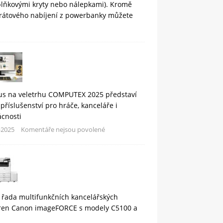
plňkovými kryty nebo nálepkami). Kromě
rátového nabíjení z powerbanky můžete
us na veletrhu COMPUTEX 2025 představí
příslušenství pro hráče, kanceláře i
cnosti
-2025
Komentáře nejsou povolené
 řada multifunkčních kancelářských
áren Canon imageFORCE s modely C5100 a