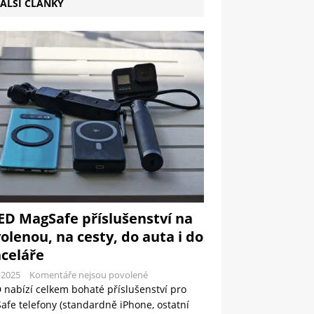
ALŠÍ ČLÁNKY
ED MagSafe příslušenství na
olenou, na cesty, do auta i do
celáře
-2025
Komentáře nejsou povolené
 nabízí celkem bohaté příslušenství pro
fe telefony (standardně iPhone, ostatní