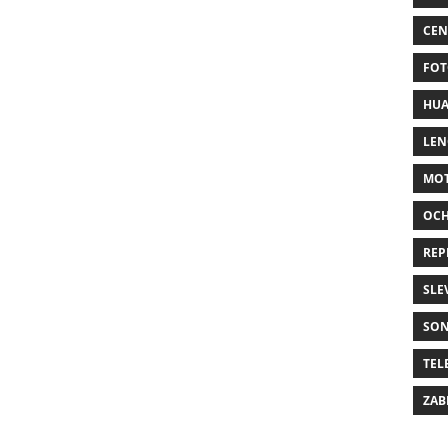
CEN
FOT
HUA
LE
MO
OC
REP
SLE
SO
TEL
ZAB