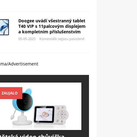
Doogee uvádí všestranný tablet
T40 VIP s 11palcovým displejem
a kompletním příslušenstvím
05-05-2025
Komentáře nejsou povolené
ama/Advertisement
ZAUJALO
Dětská video chůvička