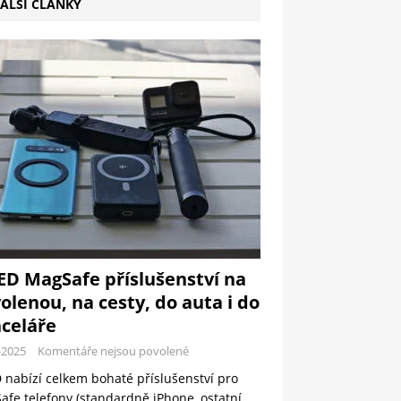
ALŠÍ ČLÁNKY
ED MagSafe příslušenství na
olenou, na cesty, do auta i do
celáře
-2025
Komentáře nejsou povolené
 nabízí celkem bohaté příslušenství pro
fe telefony (standardně iPhone, ostatní