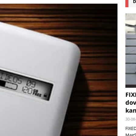
D
na pizzu Cuisinart CPZ-120 promění vaši kuchyň na italskou pizzerii
 růst krypto kasin: Co by měli vědět milovníci technologií
FIX
dov
kan
30-08
FIXED
MagSa