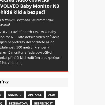
EVOLVEO Baby Monitor N3
hlídá klid a bezpečí
d IT Revue v Elektronika
Komentáře nejsou
ovolené
VOLVEO uvádí na trh EVOLVEO Baby
onitor N3. Tato dětská video chůvička
ajistí nepřetržitý dozor dítěte až do
zdálenosti 300 metrů. Přenosný
arevný monitor a řada pokročilých
unkcí přináší klid rodičům a bezpečnost
ítěti. Video
[...]
TÍTKY
E
ANDROID
APLIKACE
ASUS
NQ
BEZDRÁTOVÁ
BEZPEČNOST