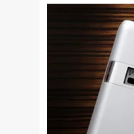
[ 09-05-2025 ]
Domácí pec 
OSTATNÍ
[ 06-05-2025 ]
Blockchain a
SOFTWARE