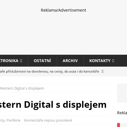
Reklama/Advertisement
KTRONIKA
OSTATNÍ
ARCHIV
KONTAKTY
fe příslušenství na dovolenou, na cesty, do auta i do kanceláře
estern Digital s displejem
eletrhu COMPUTEX 2025 představí nové příslušenství pro hráče,
HARDWARE
tern Digital s displejem
ultifunkčních kancelářských tiskáren Canon imageFORCE s modely
Rekl
E
nty
,
Periferie
Komentáře nejsou povolené