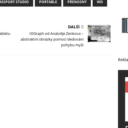
ASSPORT STUDIO
PORTABLE
PŘENOSNÝ
WD
DALŠÍ
tabletu
IOGraph od Anatolije Zenkova –
abstraktní obrázky pomocí sledování
pohybu myši
Rekl