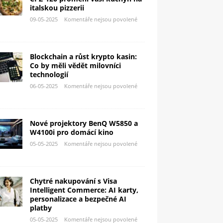
italskou pizzerii
09-05-2025
Komentáře nejsou povolené
Blockchain a růst krypto kasin:
Co by měli vědět milovníci
technologií
06-05-2025
Komentáře nejsou povolené
Nové projektory BenQ W5850 a
W4100i pro domácí kino
05-05-2025
Komentáře nejsou povolené
Chytré nakupování s Visa
Intelligent Commerce: AI karty,
personalizace a bezpečné AI
platby
05-05-2025
Komentáře nejsou povolené