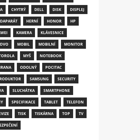
A
CHYTRÝ
DELL
DISK
DISPLEJ
OAPARÁT
HERNÍ
HONOR
HP
WEI
KAMERA
KLÁVESNICE
NOVO
MOBIL
MOBILNÍ
MONITOR
TOROLA
MYŠ
NOTEBOOK
HRANA
ODOLNÝ
POCITAC
RODUKTOR
SAMSUNG
SECURITY
VA
SLUCHÁTKA
SMARTPHONE
NY
SPECIFIKACE
TABLET
TELEFON
EVIZE
TISK
TISKÁRNA
TOP
TV
EZPEČENÍ