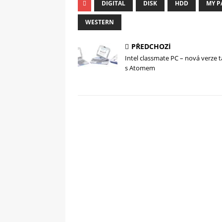
DIGITAL
DISK
HDD
MY P
WESTERN
PŘEDCHOZÍ
Intel classmate PC – nová verze 
s Atomem