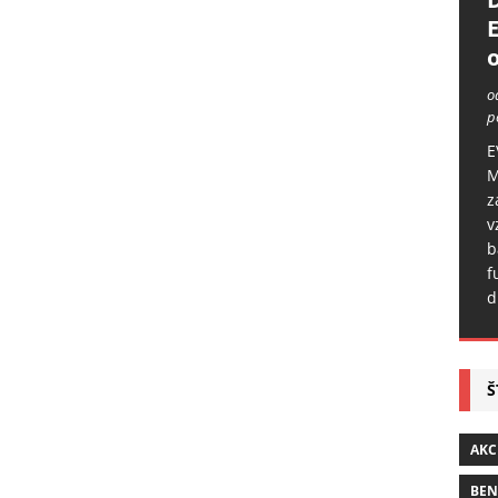
o
o
p
E
M
z
v
b
f
d
Š
AKC
BE