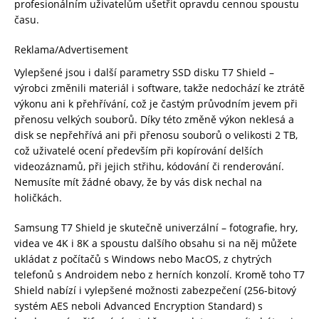
profesionálním uživatelům ušetřit opravdu cennou spoustu
času.
Reklama/Advertisement
Vylepšené jsou i další parametry SSD disku T7 Shield –
výrobci změnili materiál i software, takže nedochází ke ztrátě
výkonu ani k přehřívání, což je častým průvodním jevem při
přenosu velkých souborů. Díky této změně výkon neklesá a
disk se nepřehřívá ani při přenosu souborů o velikosti 2 TB,
což uživatelé ocení především při kopírování delších
videozáznamů, při jejich střihu, kódování či renderování.
Nemusíte mít žádné obavy, že by vás disk nechal na
holičkách.
Samsung T7 Shield je skutečně univerzální – fotografie, hry,
videa ve 4K i 8K a spoustu dalšího obsahu si na něj můžete
ukládat z počítačů s Windows nebo MacOS, z chytrých
telefonů s Androidem nebo z herních konzolí. Kromě toho T7
Shield nabízí i vylepšené možnosti zabezpečení (256-bitový
systém AES neboli Advanced Encryption Standard) s