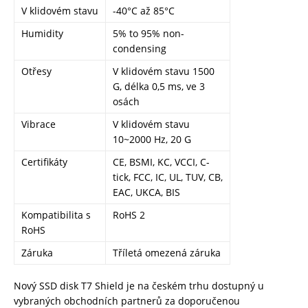
V klidovém stavu
-40°C až 85°C
Humidity
5% to 95% non-
condensing
Otřesy
V klidovém stavu 1500
G, délka 0,5 ms, ve 3
osách
Vibrace
V klidovém stavu
10~2000 Hz, 20 G
Certifikáty
CE, BSMI, KC, VCCI, C-
tick, FCC, IC, UL, TUV, CB,
EAC, UKCA, BIS
Kompatibilita s
RoHS 2
RoHS
Záruka
Tříletá omezená záruka
Nový SSD disk T7 Shield je na českém trhu dostupný u
vybraných obchodních partnerů za doporučenou