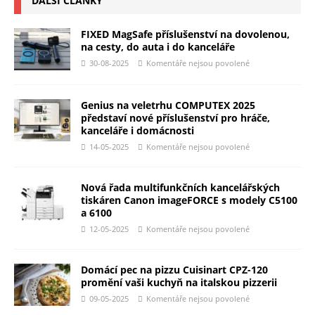
DALŠÍ ČLÁNKY
FIXED MagSafe příslušenství na dovolenou,
na cesty, do auta i do kanceláře
30-08-2025
Komentáře nejsou povolené
Genius na veletrhu COMPUTEX 2025
představí nové příslušenství pro hráče,
kanceláře i domácnosti
14-05-2025
Komentáře nejsou povolené
Nová řada multifunkčních kancelářských
tiskáren Canon imageFORCE s modely C5100
a 6100
12-05-2025
Komentáře nejsou povolené
Domácí pec na pizzu Cuisinart CPZ-120
promění vaši kuchyň na italskou pizzerii
09-05-2025
Komentáře nejsou povolené