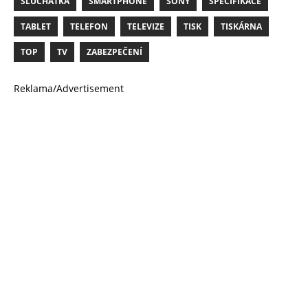
SLUCHÁTKA
SMARTPHONE
SONY
SPECIFIKACE
TABLET
TELEFON
TELEVIZE
TISK
TISKÁRNA
TOP
TV
ZABEZPEČENÍ
Reklama/Advertisement