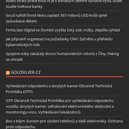
Riziko ztráty práce kvůli AI je v bohatých zemích výrazně vyšší, uvádí
studie Světové banky
Soud nařídil firmě Meta zaplatit 567 milionů USD kvůli újmě
způsobené dětem
Firma Gen Digital ve čtvrtletí zvýšila čistý zisk i tržby, zlepšila výhled
Jak připravit organizaci na požadavky CRA? Začněte u přehledu
kybernetických rizik
Spojené státy zakázaly dovoz humanoidních robotů z Číny, Peking
se ohradil
GOLDSILVER.CZ
Vyhledávání odposlechu a skrytých kamer Obranně Technická
Prohlídka (OTP)
OTP Obranně Technická Prohlídka pro vyhledávání odposlechu
vozidla, skrytých kamer, odhalování elektronického sledování a
monitoringu vozu. Vyhledávání lokalizátorů.
Box s bílým šumem pro uložení telefonů a další elektroniky. Ochrana
proti odposlechu.