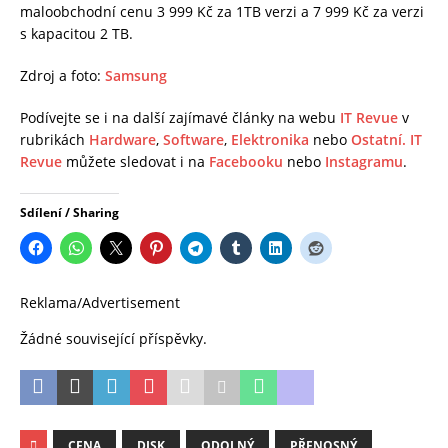
maloobchodní cenu 3 999 Kč za 1TB verzi a 7 999 Kč za verzi
s kapacitou 2 TB.
Zdroj a foto:
Samsung
Podívejte se i na další zajímavé články na webu
IT Revue
v
rubrikách
Hardware
,
Software
,
Elektronika
nebo
Ostatní.
IT
Revue
můžete sledovat i na
Facebooku
nebo
Instagramu
.
Sdílení / Sharing
Reklama/Advertisement
Žádné související příspěvky.
CENA
DISK
ODOLNÝ
PŘENOSNÝ