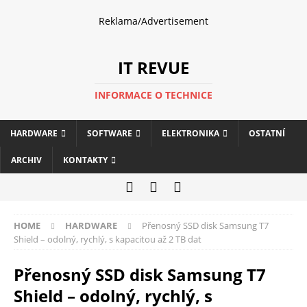
Reklama/Advertisement
IT REVUE
INFORMACE O TECHNICE
HARDWARE
SOFTWARE
ELEKTRONIKA
OSTATNÍ
ARCHIV
KONTAKTY
HOME
HARDWARE
Přenosný SSD disk Samsung T7
Shield – odolný, rychlý, s kapacitou až 2 TB dat
Přenosný SSD disk Samsung T7
Shield – odolný, rychlý, s