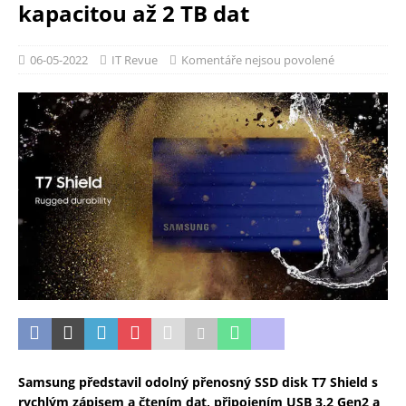
kapacitou až 2 TB dat
06-05-2022
IT Revue
Komentáře nejsou povolené
Samsung představil odolný přenosný SSD disk T7 Shield s
rychlým zápisem a čtením dat, připojením USB 3,2 Gen2 a