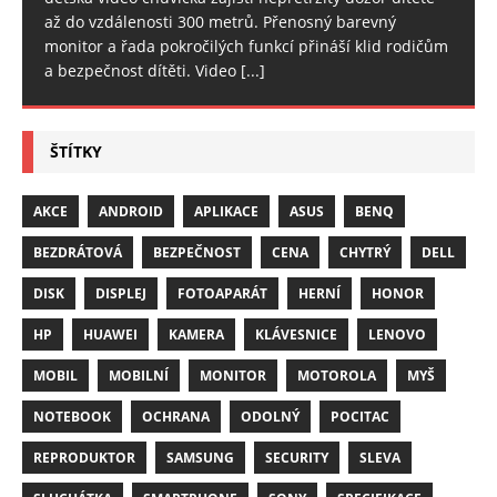
až do vzdálenosti 300 metrů. Přenosný barevný
monitor a řada pokročilých funkcí přináší klid rodičům
a bezpečnost dítěti. Video
[...]
ŠTÍTKY
AKCE
ANDROID
APLIKACE
ASUS
BENQ
BEZDRÁTOVÁ
BEZPEČNOST
CENA
CHYTRÝ
DELL
DISK
DISPLEJ
FOTOAPARÁT
HERNÍ
HONOR
HP
HUAWEI
KAMERA
KLÁVESNICE
LENOVO
MOBIL
MOBILNÍ
MONITOR
MOTOROLA
MYŠ
NOTEBOOK
OCHRANA
ODOLNÝ
POCITAC
REPRODUKTOR
SAMSUNG
SECURITY
SLEVA