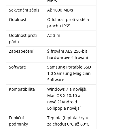
MB/s
Sekvenční zápis
Až 1000 MB/s
Odolnost
Odolnost proti vodě a
prachu IP65
Odolnost proti
Až 3 m
pádu
Zabezpečení
Šifrování AES 256-bit
hardwarové šifrování
Software
Samsung Portable SSD
1.0 Samsung Magician
Software
Kompatibilita
Windows 7 a novější,
Mac OS X 10.10 a
novější,Android
Lollipop a novější
Funkční
Teplota (teplota krytu
podmínky
za chodu) 0°C až 60°C