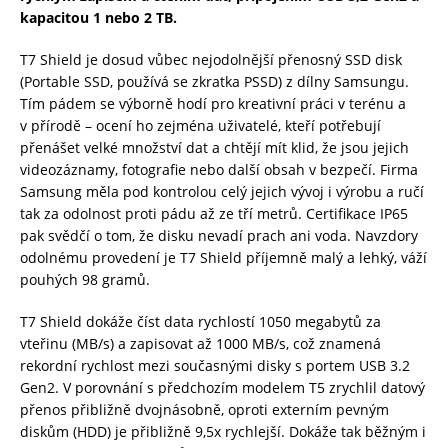
kapacitou 1 nebo 2 TB.
T7 Shield je dosud vůbec nejodolnější přenosný SSD disk
(Portable SSD, používá se zkratka PSSD) z dílny Samsungu.
Tím pádem se výborně hodí pro kreativní práci v terénu a
v přírodě – ocení ho zejména uživatelé, kteří potřebují
přenášet velké množství dat a chtějí mít klid, že jsou jejich
videozáznamy, fotografie nebo další obsah v bezpečí. Firma
Samsung měla pod kontrolou celý jejich vývoj i výrobu a ručí
tak za odolnost proti pádu až ze tří metrů. Certifikace IP65
pak svědčí o tom, že disku nevadí prach ani voda. Navzdory
odolnému provedení je T7 Shield příjemně malý a lehký, váží
pouhých 98 gramů.
T7 Shield dokáže číst data rychlostí 1050 megabytů za
vteřinu (MB/s) a zapisovat až 1000 MB/s, což znamená
rekordní rychlost mezi současnými disky s portem USB 3.2
Gen2. V porovnání s předchozím modelem T5 zrychlil datový
přenos přibližně dvojnásobně, oproti externím pevným
diskům (HDD) je přibližně 9,5x rychlejší. Dokáže tak běžným i