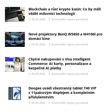
Blockchain a růst krypto kasin: Co by měli
vědět milovníci technologií
06-05-2025
Komentáře nejsou povolené
Nové projektory BenQ W5850 a W4100i pro
domácí kino
05-05-2025
Komentáře nejsou povolené
Chytré nakupování s Visa Intelligent
Commerce: AI karty, personalizace a
bezpečné AI platby
05-05-2025
Komentáře nejsou povolené
Doogee uvádí všestranný tablet T40 VIP
s 11palcovým displejem a kompletním
příslušenstvím
05-05-2025
Komentáře nejsou povolené