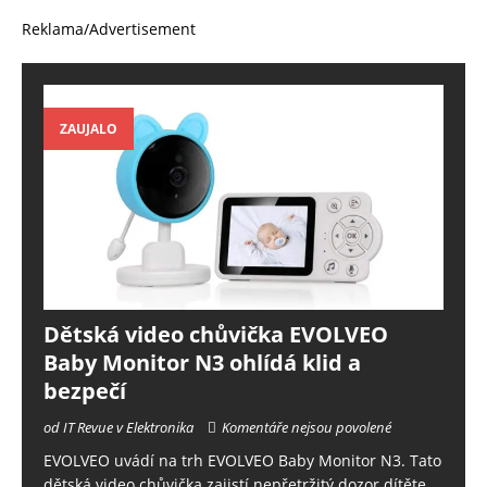
Reklama/Advertisement
ZAUJALO
Dětská video chůvička EVOLVEO
Baby Monitor N3 ohlídá klid a
bezpečí
od IT Revue v Elektronika
Komentáře nejsou povolené
EVOLVEO uvádí na trh EVOLVEO Baby Monitor N3. Tato
dětská video chůvička zajistí nepřetržitý dozor dítěte