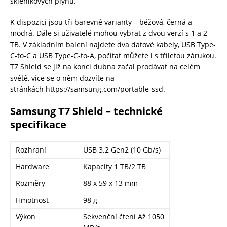
skleníkových plynů.
K dispozici jsou tři barevné varianty – béžová, černá a
modrá. Dále si uživatelé mohou vybrat z dvou verzí s 1 a 2
TB. V základním balení najdete dva datové kabely, USB Type-
C-to-C a USB Type-C-to-A, počítat můžete i s tříletou zárukou.
T7 Shield se již na konci dubna začal prodávat na celém
světě, více se o něm dozvíte na
stránkách https://samsung.com/portable-ssd.
Samsung T7 Shield – technické
specifikace
Rozhraní
USB 3.2 Gen2 (10 Gb/s)
Hardware
Kapacity 1 TB/2 TB
Rozměry
88 x 59 x 13 mm
Hmotnost
98 g
Výkon
Sekvenční čtení Až 1050