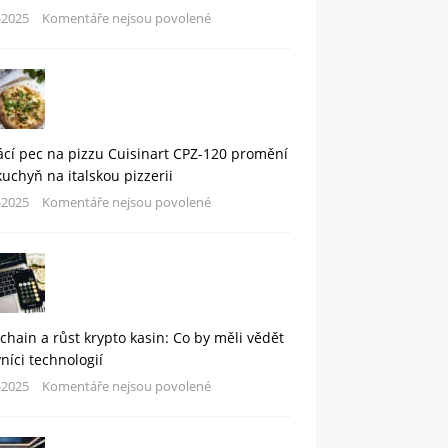
-2025
Komentáře nejsou povolené
cí pec na pizzu Cuisinart CPZ-120 promění
kuchyň na italskou pizzerii
-2025
Komentáře nejsou povolené
chain a růst krypto kasin: Co by měli vědět
níci technologií
-2025
Komentáře nejsou povolené