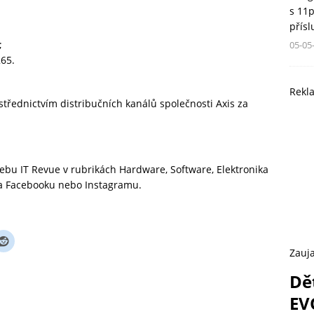
s 11
přís
;
05-05
65.
Rekl
třednictvím distribučních kanálů společnosti Axis za
 webu
IT Revue
v rubrikách
Hardware
,
Software
,
Elektronika
na
Facebooku
nebo
Instagramu
.
Zauja
Dě
EV