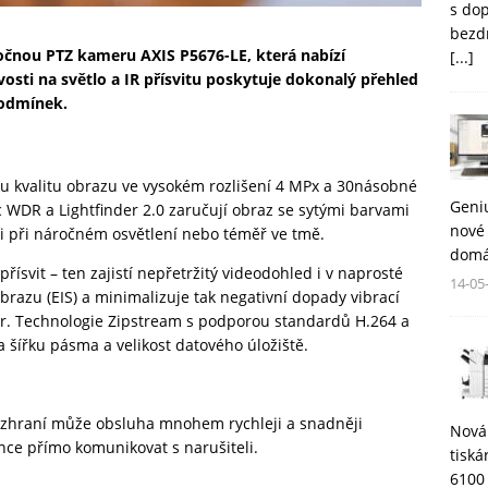
s do
bezd
čnou PTZ kameru AXIS P5676-LE, která nabízí
[...]
ivosti na světlo a IR přísvitu poskytuje dokonalý přehled
podmínek.
u kvalitu obrazu ve vysokém rozlišení 4 MPx a 30násobné
Geni
ic WDR a Lightfinder 2.0 zaručují obraz se sytými barvami
nové 
ů i při náročném osvětlení nebo téměř ve tmě.
domá
ísvit – ten zajistí nepřetržitý videodohled i v naprosté
14-05
obrazu (EIS) a minimalizuje tak negativní dopady vibrací
ítr. Technologie Zipstream s podporou standardů H.264 a
šířku pásma a velikost datového úložiště.
zhraní může obsluha mnohem rychleji a snadněji
Nová
nce přímo komunikovat s narušiteli.
tisk
6100