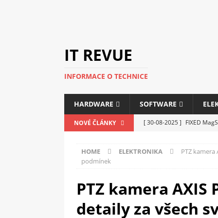
IT REVUE
INFORMACE O TECHNICE
HARDWARE
SOFTWARE
ELE
[ 30-08-2025 ]
FIXED MagSa
NOVÉ ČLÁNKY
ELEKTRONIKA
HOME
ELEKTRONIKA
PTZ kamera A
[ 14-05-2025 ]
Genius na v
podmínek
kanceláře i domácnosti
PTZ kamera AXIS P
[ 12-05-2025 ]
Nová řada m
detaily za všech 
C5100 a 6100
PERIFERI