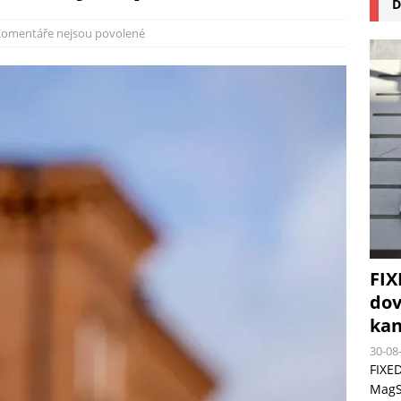
D
na pizzu Cuisinart CPZ-120 promění vaši kuchyň na italskou pizzerii
omentáře nejsou povolené
 růst krypto kasin: Co by měli vědět milovníci technologií
FIX
dov
kan
30-08
FIXED
MagSa