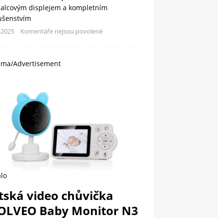
palcovým displejem a kompletním
lušenstvím
-2025
Komentáře nejsou povolené
ama/Advertisement
lo
tská video chůvička
OLVEO Baby Monitor N3