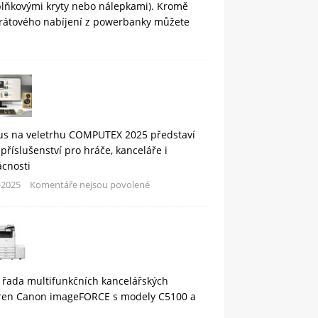
plňkovými kryty nebo nálepkami). Kromě
rátového nabíjení z powerbanky můžete
us na veletrhu COMPUTEX 2025 představí
příslušenství pro hráče, kanceláře i
cnosti
-2025
Komentáře nejsou povolené
 řada multifunkčních kancelářských
áren Canon imageFORCE s modely C5100 a