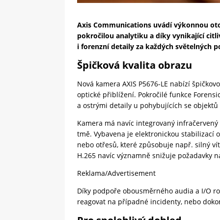
Axis Communications uvádí výkonnou oto
pokročilou analytiku a díky vynikající citl
i forenzní detaily za každých světelných 
Špičková kvalita obrazu
Nová kamera AXIS P5676-LE nabízí špičkovo
optické přiblížení. Pokročilé funkce Forens
a ostrými detaily u pohybujících se objekt
Kamera má navíc integrovaný infračervený př
tmě. Vybavena je elektronickou stabilizací 
nebo otřesů, které způsobuje např. silný v
H.265 navíc významně snižuje požadavky na 
Reklama/Advertisement
Díky podpoře obousměrného audia a I/O ro
reagovat na případné incidenty, nebo doko