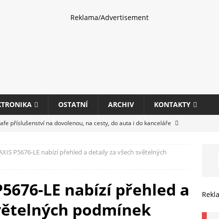
Reklama/Advertisement
KTRONIKA
OSTATNÍ
ARCHIV
KONTAKTY
fe příslušenství na dovolenou, na cesty, do auta i do kanceláře
XIS P5676-LE nabízí přehled a detaily za všech světelných
eletrhu COMPUTEX 2025 představí nové příslušenství pro hráče,
HARDWARE
5676-LE nabízí přehled a
ultifunkčních kancelářských tiskáren Canon imageFORCE s modely
Rekl
světelných podmínek
E