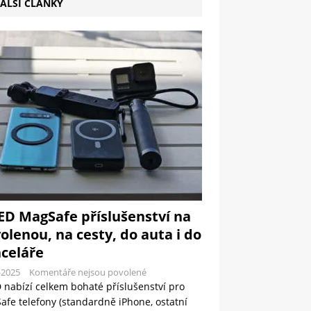
ALŠÍ ČLÁNKY
ED MagSafe příslušenství na
olenou, na cesty, do auta i do
celáře
-2025
Komentáře nejsou povolené
 nabízí celkem bohaté příslušenství pro
fe telefony (standardně iPhone, ostatní