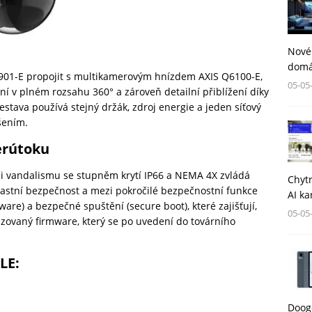
Nové
domá
901-E propojit s multikamerovým hnízdem AXIS Q6100-E,
05-05
ní v plném rozsahu 360° a zároveň detailní přiblížení díky
tava používá stejný držák, zdroj energie a jeden síťový
šením.
erútoku
i vandalismu se stupněm krytí IP66 a NEMA 4X zvládá
Chytr
 vlastní bezpečnost a mezi pokročilé bezpečnostní funkce
AI ka
ware) a bezpečné spuštění (secure boot), které zajišťují,
05-05
zovaný firmware, který se po uvedení do továrního
LE:
Dooge