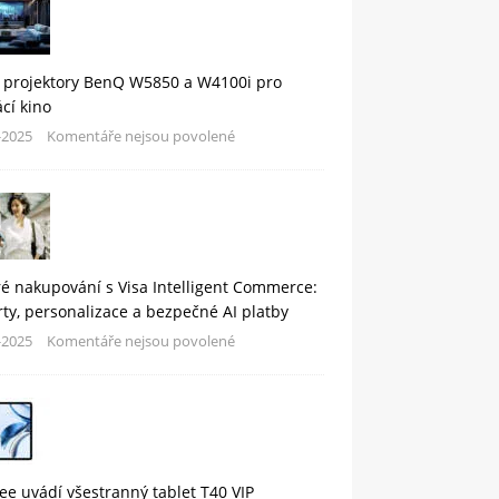
 projektory BenQ W5850 a W4100i pro
cí kino
-2025
Komentáře nejsou povolené
é nakupování s Visa Intelligent Commerce:
rty, personalizace a bezpečné AI platby
-2025
Komentáře nejsou povolené
e uvádí všestranný tablet T40 VIP