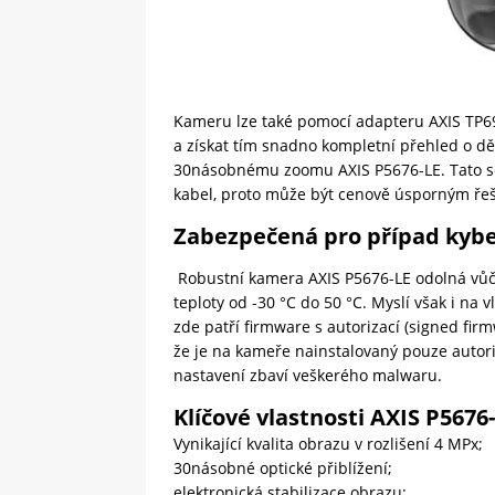
Kameru lze také pomocí adapteru AXIS TP6
a získat tím snadno kompletní přehled o dě
30násobnému zoomu AXIS P5676-LE. Tato ses
kabel, proto může být cenově úsporným ře
Zabezpečená pro případ kyb
Robustní kamera AXIS P5676-LE odolná vůč
teploty od -30 °C do 50 °C. Myslí však i na
zde patří firmware s autorizací (signed firm
že je na kameře nainstalovaný pouze autori
nastavení zbaví veškerého malwaru.
Klíčové vlastnosti
AXIS P5676-
Vynikající kvalita obrazu v rozlišení 4 MPx;
30násobné optické přiblížení;
elektronická stabilizace obrazu;