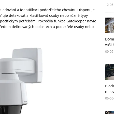
12-05
sledování a identifikaci podezřelého chování. Disponuje
ňuje detekovat a klasifikovat osoby nebo různé typy
 specifickým potřebám. Pokročilá funkce Gatekeeper navíc
 předem definovaných oblastech a podezřelé osoby nebo
Domá
vaši 
09-05
Block
milov
06-05