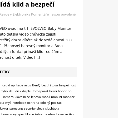
ídá klid a bezpečí
 Revue v Elektronika
Komentáře nejsou povolené
VEO uvádí na trh EVOLVEO Baby Monitor
ato dětská video chůvička zajistí
tržitý dozor dítěte až do vzdálenosti 300
ů. Přenosný barevný monitor a řada
čilých funkcí přináší klid rodičům a
čnost dítěti. Video
[...]
TÍTKY
android
aplikace
asus
BenQ
bezdrátová
bezpečnost
chytrý
dell
disk
displej
fotoaparát
herní
honor
hp
i
kamera
klávesnice
lenovo
mobil
mobilní
monitor
ola
myš
notebook
ochrana
odolný
pocitac
duktor
samsung
security
sleva
sluchátka
phone
sony
specifikace
tablet
telefon
Televize
tisk