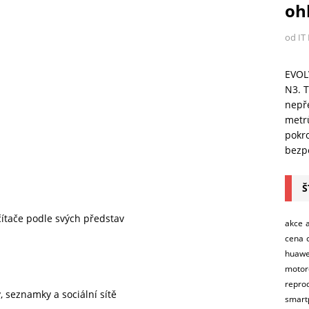
ohl
od IT
EVOL
N3. T
nepře
metr
pokro
bezpe
Š
očítače podle svých představ
akce
cena
huawe
motor
repro
, seznamky a sociální sítě
smart