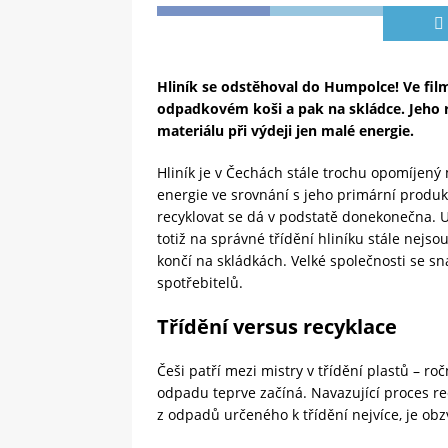
Hliník se odstěhoval do Humpolce! Ve film
odpadkovém koši a pak na skládce. Jeho r
materiálu při výdeji jen malé energie.
Hliník je v Čechách stále trochu opomíjený
energie ve srovnání s jeho primární produk
recyklovat se dá v podstatě donekonečna. U
totiž na správné třídění hliníku stále nejso
končí na skládkách. Velké společnosti se sn
spotřebitelů.
Třídění versus recyklace
Češi patří mezi mistry v třídění plastů – r
odpadu teprve začíná. Navazující proces rec
z odpadů určeného k třídění nejvíce, je obz