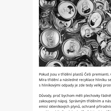
Pokud jsou v třídění plastů Češi premianti,
Míra třídění a následné recyklace hliníku 
s hliníkovými odpady je zde tedy velký pros
Důvody, proč bychom měli plechovky řádně r
zakoupený nápoj. Správným tříděním a násle
emisí skleníkových plynů, ochraně přírodní