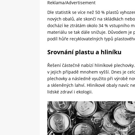
Reklama/Advertisement
Dle statistik se více než 50 % plastů vyhoz
nových obalů, ale skončí na skládkách neb
dochází ke ztrátám okolo 34 % vstupního m
materiálu se tak dále snižuje. Důvodem je 
podíl hůře recyklovatelných typů plastové
Srovnání plastu a hliníku
Řešení částečně nabízí hliníkové plechovky.
v jejich případě mnohem vyšší. Dnes je cel
plechovky a následně využito při výrobě nov
a skleněných lahví. Hliníkové obaly navíc ne
lidské zdraví i ekologii.