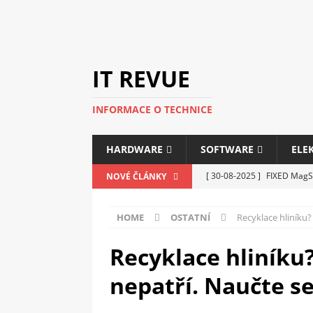
IT REVUE
INFORMACE O TECHNICE
HARDWARE
SOFTWARE
ELE
[ 30-08-2025 ]
FIXED MagSa
NOVÉ ČLÁNKY
ELEKTRONIKA
HOME
OSTATNÍ
Recyklace hliníku?
[ 14-05-2025 ]
Genius na v
kanceláře i domácnosti
Recyklace hliníku
[ 12-05-2025 ]
Nová řada m
nepatří. Naučte se 
C5100 a 6100
PERIFERI