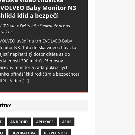
EVOLVEO Baby Monitor N3
hlídá klid a bezpečí
d IT Revue v Elektronika
Komentáře nejsou
ovolené
VOLVEO uvádí na trh EVOLVEO Baby
onitor N3. Tato dětská video chůvička
ajistí nepřetržitý dozor dítěte až do
zdálenosti 300 metrů. Přenosný
arevný monitor a řada pokročilých
unkcí přináší klid rodičům a bezpečnost
ítěti. Video
[...]
TÍTKY
E
ANDROID
APLIKACE
ASUS
NQ
BEZDRÁTOVÁ
BEZPEČNOST