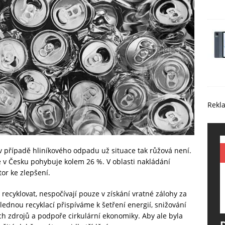
Rekl
 v případě hliníkového odpadu už situace tak růžová není.
se v Česku pohybuje kolem 26 %. V oblasti nakládání
tor ke zlepšení.
ecyklovat, nespočívají pouze v získání vratné zálohy za
dnou recyklací přispíváme k šetření energií, snižování
ch zdrojů a podpoře cirkulární ekonomiky. Aby ale byla