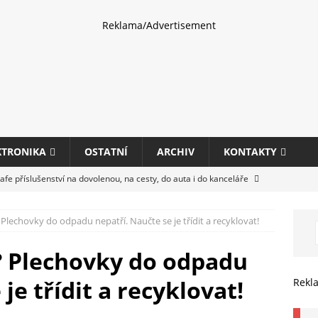
Reklama/Advertisement
KTRONIKA
OSTATNÍ
ARCHIV
KONTAKTY
fe příslušenství na dovolenou, na cesty, do auta i do kanceláře
 Plechovky do odpadu nepatří. Naučte se je třídit a recyklovat!
eletrhu COMPUTEX 2025 představí nové příslušenství pro hráče,
HARDWARE
? Plechovky do odpadu
ultifunkčních kancelářských tiskáren Canon imageFORCE s modely
je třídit a recyklovat!
Rekl
E