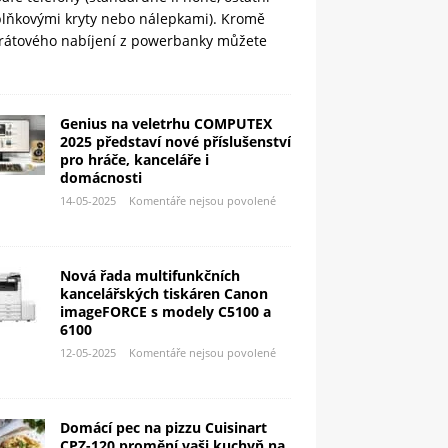
plňkovými kryty nebo nálepkami). Kromě
rátového nabíjení z powerbanky můžete
Genius na veletrhu COMPUTEX
2025 představí nové příslušenství
pro hráče, kanceláře i
domácnosti
14-05-2025
Komentáře nejsou povolené
Nová řada multifunkčních
kancelářských tiskáren Canon
imageFORCE s modely C5100 a
6100
12-05-2025
Komentáře nejsou povolené
Domácí pec na pizzu Cuisinart
CPZ-120 promění vaši kuchyň na