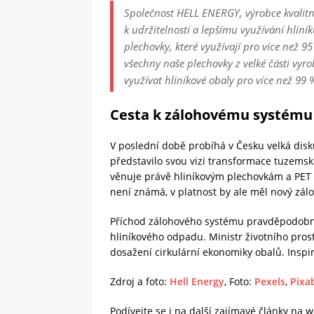
Společnost HELL ENERGY, výrobce kvalitn
k udržitelnosti a lepšímu využívání hliní
plechovky, které využívají pro více než 9
všechny naše plechovky z velké části vyr
využívat hliníkové obaly pro více než 99 
Cesta k zálohovému systému
V poslední době probíhá v Česku velká dis
představilo svou vizi transformace tuzems
věnuje právě hliníkovým plechovkám a PET l
není známá, v platnost by ale měl nový zálo
Příchod zálohového systému pravděpodobně
hliníkového odpadu. Ministr životního pros
dosažení cirkulární ekonomiky obalů. Insp
Zdroj a foto:
Hell Energy
, Foto:
Pexels
,
Pixa
Podívejte se i na další zajímavé články na