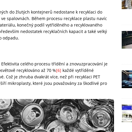
ených do žlutých kontejnerů nedostane k recyklaci do
o ve spalovnách. Během procesu recyklace plastu navíc
ateriálu, konečný podíl vytříděného a recyklovaného
především nedostatek recyklačních kapacit a také velký
ho odpadu.
 Efektivita celého procesu třídění a znovuzpracování je
osvětově recyklováno až 70 %
[6]
každé vytříděné
é. Což je zhruba dvakrát více, než při recyklaci PET
šíří mikroplasty, které jsou považovány za škodlivé pro