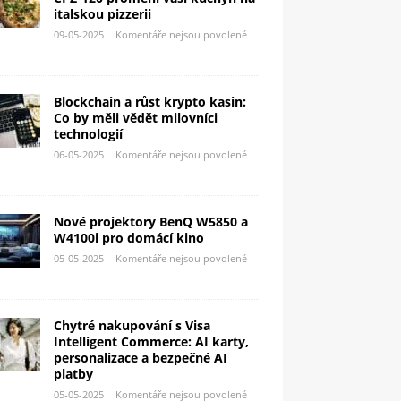
italskou pizzerii
09-05-2025
Komentáře nejsou povolené
Blockchain a růst krypto kasin:
Co by měli vědět milovníci
technologií
06-05-2025
Komentáře nejsou povolené
Nové projektory BenQ W5850 a
W4100i pro domácí kino
05-05-2025
Komentáře nejsou povolené
Chytré nakupování s Visa
Intelligent Commerce: AI karty,
personalizace a bezpečné AI
platby
05-05-2025
Komentáře nejsou povolené