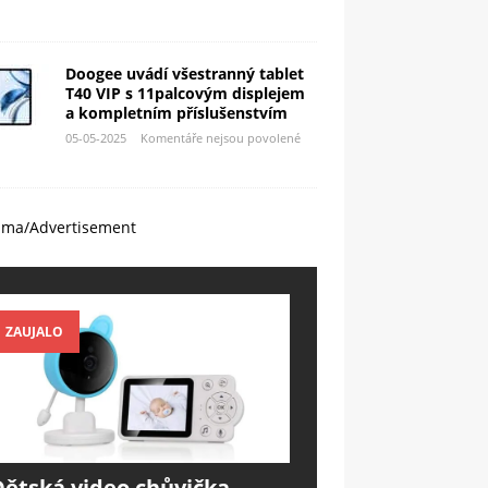
Doogee uvádí všestranný tablet
T40 VIP s 11palcovým displejem
a kompletním příslušenstvím
05-05-2025
Komentáře nejsou povolené
ama/Advertisement
ZAUJALO
Dětská video chůvička