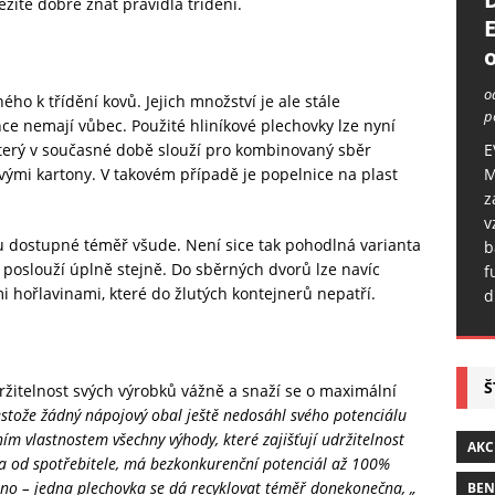
ežité dobře znát pravidla třídění.
o
o
ho k třídění kovů. Jejich množství je ale stále
p
ce nemají vůbec. Použité hliníkové plechovky lze nyní
E
 který v současné době slouží pro kombinovaný sběr
M
vými kartony. V takovém případě je popelnice na plast
z
v
ou dostupné téměř všude. Není sice tak pohodlná varianta
b
lu poslouží úplně stejně. Do sběrných dvorů lze navíc
f
i hořlavinami, které do žlutých kontejnerů nepatří.
d
Š
držitelnost svých výrobků vážně a snaží se o maximální
stože žádný nápojový obal ještě nedosáhl svého potenciálu
ním vlastnostem všechny výhody, které zajišťují udržitelnost
AKC
na od spotřebitele, má bezkonkurenční potenciál až 100%
eno – jedna plechovka se dá recyklovat téměř donekonečna, „
BE