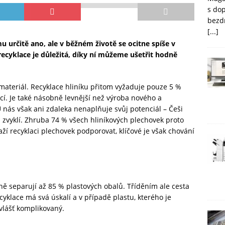
s do
bezd
[...]
u určitě ano, ale v běžném životě se ocitne spíše v
ecyklace je důležitá, díky ní můžeme ušetřit hodně
 materiál. Recyklace hliníku přitom vyžaduje pouze 5 %
cí. Je také násobně levnější než výroba nového a
 nás však ani zdaleka nenaplňuje svůj potenciál – Češi
u zvyklí. Zhruba 74 %
všech hliníkových plechovek proto
aží recyklaci plechovek podporovat, klíčové je však chování
očně separují až 85 % plastových obalů. Tříděním ale cesta
yklace má svá úskalí a v případě plastu, kterého je
vlášť komplikovaný.