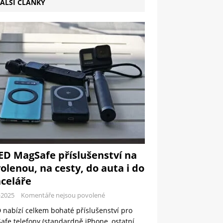
ALŠÍ ČLÁNKY
ED MagSafe příslušenství na
olenou, na cesty, do auta i do
celáře
-2025
Komentáře nejsou povolené
 nabízí celkem bohaté příslušenství pro
fe telefony (standardně iPhone, ostatní