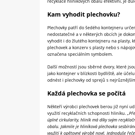
recyklace hliníkových obalů efektivní, je důl
Kam vyhodit plechovku?
Plechovky patří do šedého kontejneru určené
nedostatečné a v některých obcích je dokon
vyhodit i do žlutého kontejneru na plasty,
plechovek a konzerv s plasty nebo s nápojo
označena speciálním symbolem.
Další možností jsou sběrné dvory, které js
jako kontejner v blízkosti bydliště, ale úče
odnést i plechovky od sprejů s nejrůznějším
Každá plechovka se počítá
Někteří výrobci plechovek berou již nyní u
využití recyklačních schopnosti hliníku.
„Pře
úplné cirkularity, hliník má díky svým recyklač
obalu. Jakmile je hliníková plechovka sesbírá
využití k opětovné výrobě nové. Jednoduše řeč