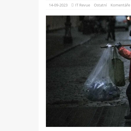
[ 09-05-2025 ]
Domácí pec 
14-09-2023
IT Revue
Ostatní
Komentáře 
OSTATNÍ
[ 06-05-2025 ]
Blockchain a
SOFTWARE