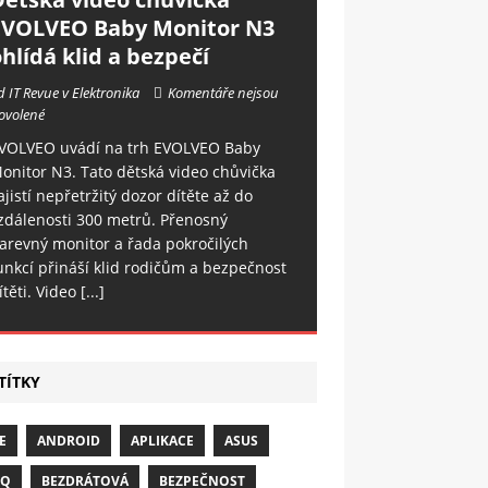
EVOLVEO Baby Monitor N3
hlídá klid a bezpečí
d IT Revue v Elektronika
Komentáře nejsou
ovolené
VOLVEO uvádí na trh EVOLVEO Baby
onitor N3. Tato dětská video chůvička
ajistí nepřetržitý dozor dítěte až do
zdálenosti 300 metrů. Přenosný
arevný monitor a řada pokročilých
unkcí přináší klid rodičům a bezpečnost
ítěti. Video
[...]
TÍTKY
E
ANDROID
APLIKACE
ASUS
NQ
BEZDRÁTOVÁ
BEZPEČNOST