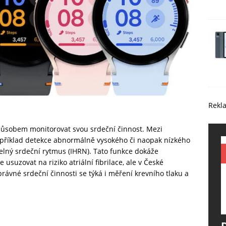
Rekl
působem monitorovat svou srdeční činnost. Mezi
apříklad detekce abnormálně vysokého či naopak nízkého
lný srdeční rytmus (IHRN). Tato funkce dokáže
e usuzovat na riziko atriální fibrilace, ale v České
rávné srdeční činnosti se týká i měření krevního tlaku a