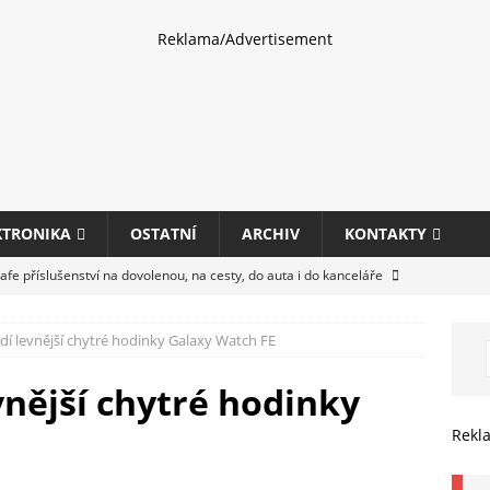
Reklama/Advertisement
KTRONIKA
OSTATNÍ
ARCHIV
KONTAKTY
fe příslušenství na dovolenou, na cesty, do auta i do kanceláře
í levnější chytré hodinky Galaxy Watch FE
eletrhu COMPUTEX 2025 představí nové příslušenství pro hráče,
HARDWARE
nější chytré hodinky
ultifunkčních kancelářských tiskáren Canon imageFORCE s modely
Rekl
E