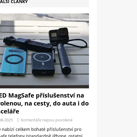
ALŠÍ ČLÁNKY
ED MagSafe příslušenství na
olenou, na cesty, do auta i do
celáře
08-2025
Komentáře nejsou povolené
 nabízí celkem bohaté příslušenství pro
fe telefony (standardně iPhone, ostatní