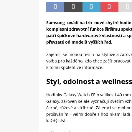
Samsung uvádí na trh nové chytré hodin
komplexní zdravotní funkce širšímu spekt
patří špičkové hardwarové vlastnosti a sp
převzaté od modelů vyšších řad
.
Zájemci se mohou těšit i na stylové a záro
volba pro každého, kdo chce začít pracovat 
k tomu spolehlivé informace.
Styl, odolnost a wellnes
Hodinky Galaxy Watch FE o velikosti 40 m
Galaxy, zároveň se ale vyznačují svěžím vzh
černé, růžové a stříbrné. Zájemci se moho
prošíváním – velmi dobře s hodinkami ladí
každý styl.