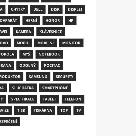
A
CHYTRÝ
DELL
DISK
DISPLEJ
OAPARÁT
HERNÍ
HONOR
HP
WEI
KAMERA
KLÁVESNICE
NOVO
MOBIL
MOBILNÍ
MONITOR
TOROLA
MYŠ
NOTEBOOK
HRANA
ODOLNÝ
POCITAC
RODUKTOR
SAMSUNG
SECURITY
VA
SLUCHÁTKA
SMARTPHONE
NY
SPECIFIKACE
TABLET
TELEFON
EVIZE
TISK
TISKÁRNA
TOP
TV
EZPEČENÍ