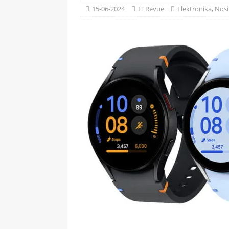
[ 09-05-2025 ]
Domácí pec 
15-06-2024
IT Revue
Elektronika
,
Nosi
OSTATNÍ
[ 06-05-2025 ]
Blockchain a
SOFTWARE