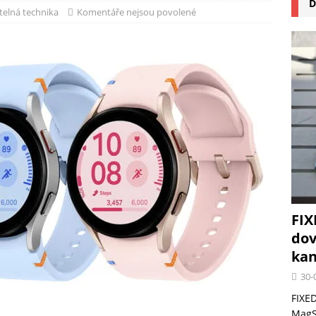
D
na pizzu Cuisinart CPZ-120 promění vaši kuchyň na italskou pizzerii
telná technika
Komentáře nejsou povolené
 růst krypto kasin: Co by měli vědět milovníci technologií
FIX
dov
kan
30-
FIXED
MagSa