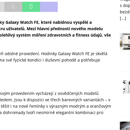
s do
bezd
[...]
ky
Galaxy Watch FE
, které nabídnou vyspělé a
ru uživatelů. Mezi hlavní přednosti nového modelu
olehlivý systém měření zdravotních a fitness údajů, vše
veň odolné provedení. Hodinky Galaxy Watch FE je skvělá
na své fyzické kondici i duševní pohodě a potřebuje
s
m svým provedením vycházejí z osvědčených modelů
ledem. Jsou k dispozici ve třech barevných variantách – v
u těšit i na nové řemínky s výrazným modrým a oranžovým
 a dohromady tvoří nesmírně elegantní kombinaci pro