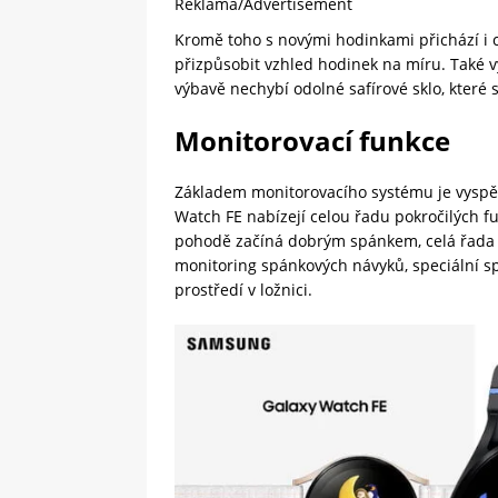
Reklama/Advertisement
Kromě toho s novými hodinkami přichází i c
přizpůsobit vzhled hodinek na míru. Také v
výbavě nechybí odolné safírové sklo, které
Monitorovací funkce
Základem monitorovacího systému je vyspěl
Watch FE nabízejí celou řadu pokročilých fun
pohodě začíná dobrým spánkem, celá řada fu
monitoring spánkových návyků, speciální sp
prostředí v ložnici.