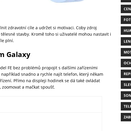
CEN
FOT
t zdravotní cíle a udržet si motivaci. Coby zdroj
HUA
g tělesné stavby. Kromě toho si uživatelé mohou nastavit i
le plní.
LE
m Galaxy
MO
OC
del FE bez problémů propojit s dalšími zařízeními
REP
apříklad snadno a rychle najít telefon, který někam
ařízení. Přímo na displeji hodinek se dá také ovládat
SLE
m, zoomovat a mačkat spoušť.
SO
TEL
ZAB