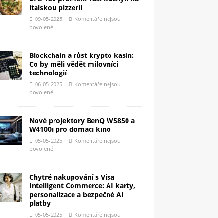
italskou pizzerii
09-05-2025
Komentáře nejsou
povolené
Blockchain a růst krypto kasin:
Co by měli vědět milovníci
technologií
06-05-2025
Komentáře nejsou
povolené
Nové projektory BenQ W5850 a
W4100i pro domácí kino
05-05-2025
Komentáře nejsou
povolené
Chytré nakupování s Visa
Intelligent Commerce: AI karty,
personalizace a bezpečné AI
platby
05-05-2025
Komentáře nejsou