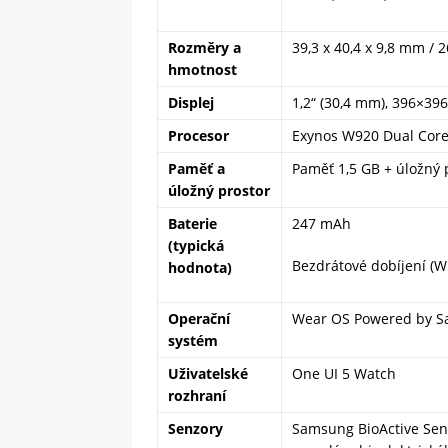
Rozměry
a
39,3 x 40,4 x 9,8 mm / 2
hmotnost
Displej
1,2“ (30,4 mm), 396×39
Procesor
Exynos W920 Dual Core
Paměť a
Paměť 1,5 GB + úložný 
úložný prostor
Baterie
247 mAh
(typická
Bezdrátové dobíjení (W
hodnota
)
Operační
Wear OS Powered by 
systém
Uživatelské
One UI 5 Watch
rozhraní
Senzory
Samsung BioActive Sens