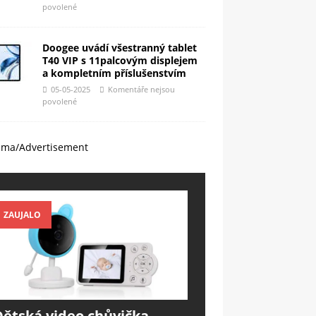
povolené
Doogee uvádí všestranný tablet
T40 VIP s 11palcovým displejem
a kompletním příslušenstvím
05-05-2025
Komentáře nejsou
povolené
ama/Advertisement
ZAUJALO
Dětská video chůvička