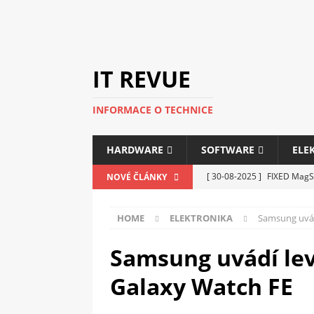
IT REVUE
INFORMACE O TECHNICE
HARDWARE
SOFTWARE
ELE
[ 30-08-2025 ]
FIXED MagSa
NOVÉ ČLÁNKY
ELEKTRONIKA
HOME
ELEKTRONIKA
Samsung uvád
[ 14-05-2025 ]
Genius na v
kanceláře i domácnosti
Samsung uvádí lev
[ 12-05-2025 ]
Nová řada m
Galaxy Watch FE
C5100 a 6100
PERIFERI