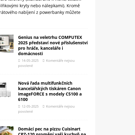
plňkovými kryty nebo nálepkami). Kromě
rátového nabíjení z powerbanky můžete
Genius na veletrhu COMPUTEX
2025 představí nové příslušenství
pro hráče, kanceláře i
domácnosti
14-05-2025
Komentáře nejsou
povolené
Nová řada multifunkčních
kancelářských tiskáren Canon
imageFORCE s modely C5100 a
6100
12-05-2025
Komentáře nejsou
povolené
Domácí pec na pizzu Cuisinart
CPZ-120 promění vaši kuchyň na