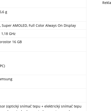
Rekl
6,6 g
6, Super AMOLED, Full Color Always On Display
 1,18 GHz
prostor 16 GB
PC)
Samsung
or (optický snímač tepu + elektrický snímač tepu