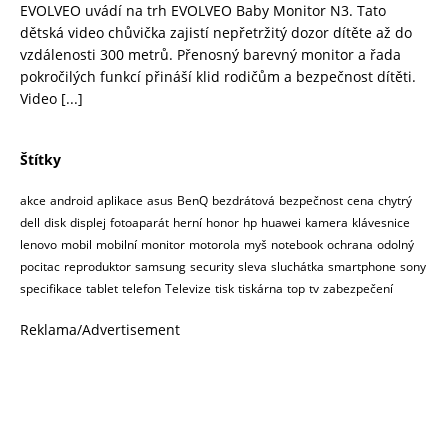
EVOLVEO uvádí na trh EVOLVEO Baby Monitor N3. Tato
dětská video chůvička zajistí nepřetržitý dozor dítěte až do
vzdálenosti 300 metrů. Přenosný barevný monitor a řada
pokročilých funkcí přináší klid rodičům a bezpečnost dítěti.
Video
[...]
Štítky
akce
android
aplikace
asus
BenQ
bezdrátová
bezpečnost
cena
chytrý
dell
disk
displej
fotoaparát
herní
honor
hp
huawei
kamera
klávesnice
lenovo
mobil
mobilní
monitor
motorola
myš
notebook
ochrana
odolný
pocitac
reproduktor
samsung
security
sleva
sluchátka
smartphone
sony
specifikace
tablet
telefon
Televize
tisk
tiskárna
top
tv
zabezpečení
Reklama/Advertisement