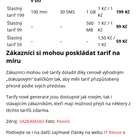
v síti
Šťastný
1 Kč / 1
100 min
30 SMS
1 GB
199 Kč
tarif 199
Kč
Šťastný
500
1 Kč / 1
–
–
99 Kč
tarif 99
MB
Kč
Šťastný
1,50 Kč /
–
–
–
59 Kč
tarif 59
1 Kč
Zákazníci si mohou poskládat tarif na
míru
Zákazníci mohou své tarify doladit díky cenově výhodným
„dokupovým“ balíčkům tak, aby měli tarif přizpůsobený
přesně podle svých představ.
Tarify nové generace jsou dostupné jak novým, tak i
stávajícím zákazníkům, kteří mají možnost přejít na některý z
těchto tarifů zdarma.
Zdroj:
SAZKAMobil
Foto:
Pexels
Podívejte se i na další zajímavé články na webu
IT Revue
v