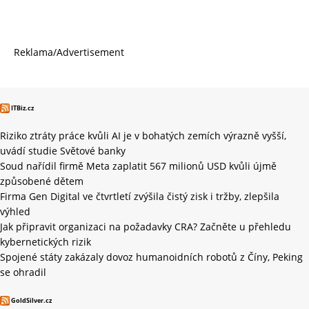
Reklama/Advertisement
ITBiz.cz
Riziko ztráty práce kvůli AI je v bohatých zemích výrazně vyšší,
uvádí studie Světové banky
Soud nařídil firmě Meta zaplatit 567 milionů USD kvůli újmě
způsobené dětem
Firma Gen Digital ve čtvrtletí zvýšila čistý zisk i tržby, zlepšila
výhled
Jak připravit organizaci na požadavky CRA? Začněte u přehledu
kybernetických rizik
Spojené státy zakázaly dovoz humanoidních robotů z Číny, Peking
se ohradil
GoldSilver.cz