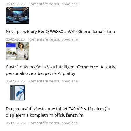
06-05-2025
Komentáře nejsou povolené
Nové projektory BenQ W5850 a W4100i pro domácí kino
05-05-2025
Komentáře nejsou povolené
Chytré nakupování s Visa Intelligent Commerce: AI karty,
personalizace a bezpečné AI platby
05-05-2025
Komentáře nejsou povolené
Doogee uvádí všestranný tablet T40 VIP s 11palcovým
displejem a kompletním příslušenstvím
05-05-2025
Komentáře nejsou povolené