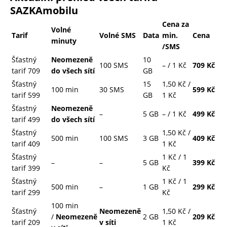
SAZKAmobilu
Cena za
Volné
Tarif
Volné SMS
Data
min.
Cena
minuty
/SMS
Šťastný
Neomezeně
10
100 SMS
– / 1 Kč
709 Kč
tarif 709
do všech sítí
GB
Šťastný
15
1,50 Kč /
100 min
30 SMS
599 Kč
tarif 599
GB
1 Kč
Šťastný
Neomezeně
–
5 GB
– / 1 Kč
499 Kč
tarif 499
do všech sítí
Šťastný
1,50 Kč /
500 min
100 SMS
3 GB
409 Kč
tarif 409
1 Kč
Šťastný
1 Kč / 1
–
–
5 GB
399 Kč
tarif 399
Kč
Šťastný
1 Kč / 1
500 min
–
1 GB
299 Kč
tarif 299
Kč
100 min
Šťastný
Neomezeně
1,50 Kč /
/
Neomezeně
2 GB
209 Kč
tarif 209
v síti
1 Kč