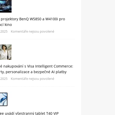
 projektory BenQ W5850 a W4100i pro
cí kino
-2025
Komentáře nejsou povolené
é nakupování s Visa Intelligent Commerce:
rty, personalizace a bezpečné AI platby
-2025
Komentáře nejsou povolené
e uvádí všestranný tablet T40 VIP