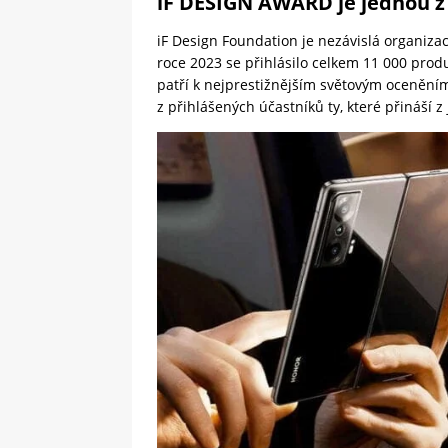
iF DESIGN AWARD je jednou z 
iF Design Foundation je nezávislá organizac
roce 2023 se přihlásilo celkem 11 000 pro
patří k nejprestižnějším světovým ocenění
z přihlášených účastníků ty, které přináší z