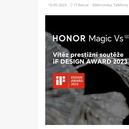
[ 09-05-2025 ]
Domácí pec 
10-05-2023
IT Revue
Elektronika
,
Telefony
OSTATNÍ
[ 06-05-2025 ]
Blockchain a
SOFTWARE