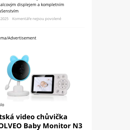
palcovým displejem a kompletním
lušenstvím
-2025
Komentáře nejsou povolené
ama/Advertisement
lo
tská video chůvička
OLVEO Baby Monitor N3