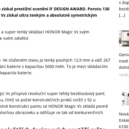
s do
bezd
 získal prestižní ocenění iF DESIGN AWARD. Porotu 130
[...]
 Vs získal ultra tenkým a absolutně symetrickým
ký a super tenký skládací HONOR Magic Vs svým
 svém odvětví.
Geni
. Ve složeném stavu je tenký pouhých 12,9 mm a váží 267
nové 
í baterie s kapacitou 5000 mAh. To je mezi skládacími
domá
kapacita baterie.
14-05
 Vs přispívá revoluční super lehký bezkloubový pant.
u, čímž se počet konstrukčních prvků snížil z 92 u
slné konstrukci pantu se HONOR Magic Vs skládá pevně
plochou obrazovku a odlišuje se tak od konkurenčních
Nová
tisk
6100