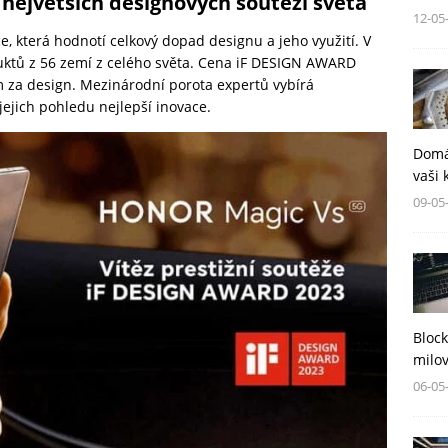
největších designových soutěží světa
12-05
e, která hodnotí celkový dopad designu a jeho využití. V
duktů z 56 zemí z celého světa. Cena iF DESIGN AWARD
m za design. Mezinárodní porota expertů vybírá
 jejich pohledu nejlepší inovace.
Domá
vaši 
09-05
Block
milov
06-05