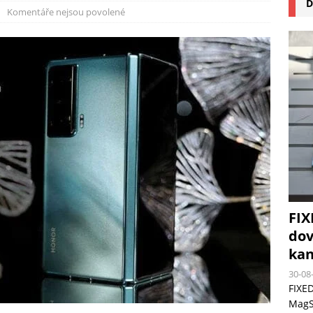
D
na pizzu Cuisinart CPZ-120 promění vaši kuchyň na italskou pizzerii
Komentáře nejsou povolené
 růst krypto kasin: Co by měli vědět milovníci technologií
FIX
dov
kan
30-08
FIXED
MagSa