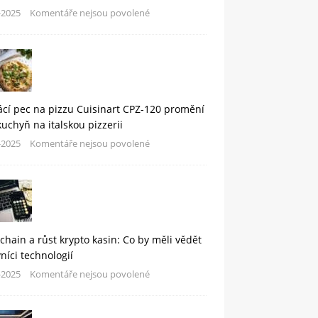
-2025
Komentáře nejsou povolené
cí pec na pizzu Cuisinart CPZ-120 promění
kuchyň na italskou pizzerii
-2025
Komentáře nejsou povolené
chain a růst krypto kasin: Co by měli vědět
níci technologií
-2025
Komentáře nejsou povolené