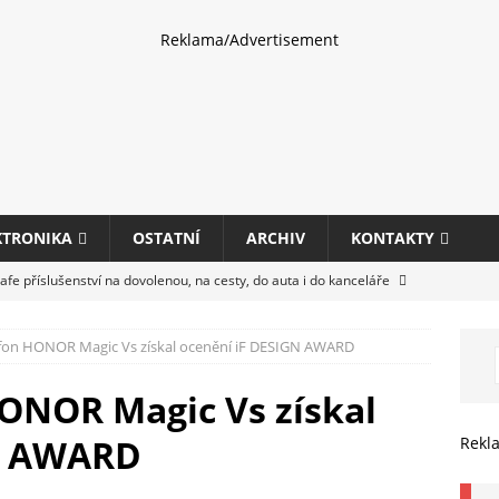
Reklama/Advertisement
KTRONIKA
OSTATNÍ
ARCHIV
KONTAKTY
fe příslušenství na dovolenou, na cesty, do auta i do kanceláře
lefon HONOR Magic Vs získal ocenění iF DESIGN AWARD
eletrhu COMPUTEX 2025 představí nové příslušenství pro hráče,
HARDWARE
HONOR Magic Vs získal
ultifunkčních kancelářských tiskáren Canon imageFORCE s modely
N AWARD
Rekl
E