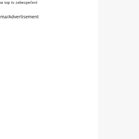
na
top
tv
zabezpečení
ama/Advertisement