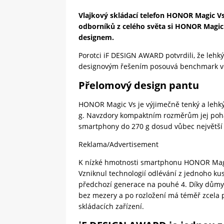
Vlajkový skládací telefon HONOR Magic Vs
odborníků z celého světa si HONOR Magic
designem.
Porotci iF DESIGN AWARD potvrdili, že leh
designovým řešením posouvá benchmark ve
Přelomový design pantu
HONOR Magic Vs je výjimečně tenký a lehký
g. Navzdory kompaktním rozměrům jej pohán
smartphony do 270 g dosud vůbec největší 
Reklama/Advertisement
K nízké hmotnosti smartphonu HONOR Magic
Vzniknul technologií odlévání z jednoho kus
předchozí generace na pouhé 4. Díky důmy
bez mezery a po rozložení má téměř zcela 
skládacích zařízení.