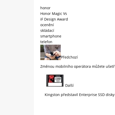
honor
Honor Magic Vs
iF Design Award
ocenění
skládací
smartphone
telefon
Předchozí
Změnou mobilního operátora můžete ušetřit
Další
Kingston představil Enterprise SSD disk