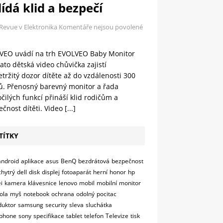
ídá klid a bezpečí
 Revue v Elektronika
Komentáře nejsou povolené
VEO uvádí na trh EVOLVEO Baby Monitor
ato dětská video chůvička zajistí
tržitý dozor dítěte až do vzdálenosti 300
ů. Přenosný barevný monitor a řada
čilých funkcí přináší klid rodičům a
čnost dítěti. Video
[...]
TÍTKY
android
aplikace
asus
BenQ
bezdrátová
bezpečnost
chytrý
dell
disk
displej
fotoaparát
herní
honor
hp
i
kamera
klávesnice
lenovo
mobil
mobilní
monitor
ola
myš
notebook
ochrana
odolný
pocitac
duktor
samsung
security
sleva
sluchátka
phone
sony
specifikace
tablet
telefon
Televize
tisk