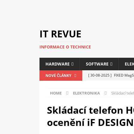
IT REVUE
INFORMACE O TECHNICE
HARDWARE
SOFTWARE
ELE
[ 30-08-2025 ]
FIXED MagSa
NOVÉ ČLÁNKY
ELEKTRONIKA
HOME
ELEKTRONIKA
Skládací te
[ 14-05-2025 ]
Genius na v
kanceláře i domácnosti
Skládací telefon 
[ 12-05-2025 ]
Nová řada m
ocenění iF DESIG
C5100 a 6100
PERIFERI