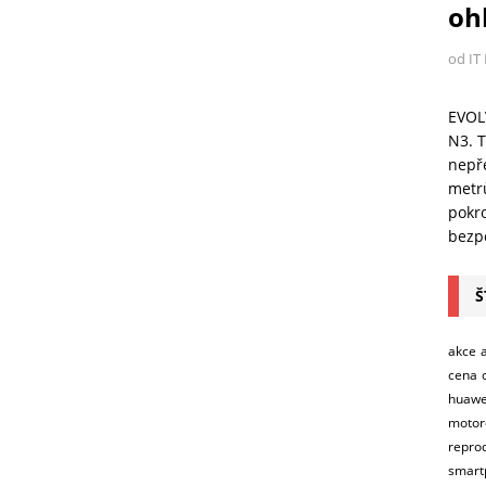
ohl
od IT
EVOL
N3. T
nepře
metr
pokro
bezpe
Š
akce
cena
huawe
motor
repro
smart