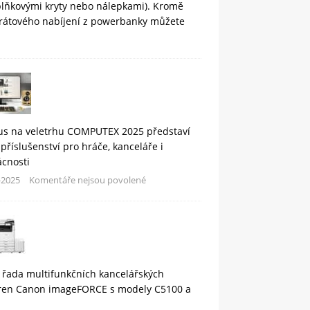
plňkovými kryty nebo nálepkami). Kromě
rátového nabíjení z powerbanky můžete
us na veletrhu COMPUTEX 2025 představí
příslušenství pro hráče, kanceláře i
cnosti
-2025
Komentáře nejsou povolené
 řada multifunkčních kancelářských
áren Canon imageFORCE s modely C5100 a