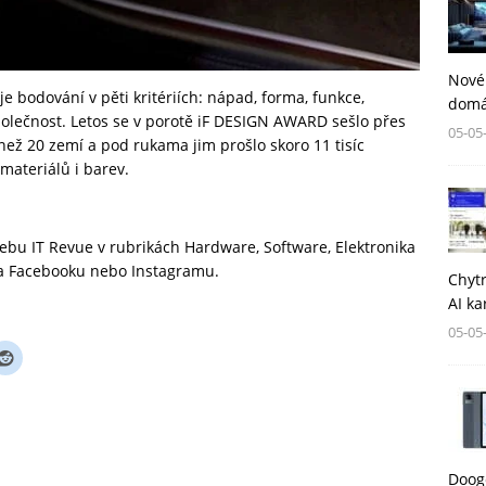
Nové
e bodování v pěti kritériích: nápad, forma, funkce,
domá
polečnost. Letos se v porotě iF DESIGN AWARD sešlo přes
05-05
než 20 zemí a pod rukama jim prošlo skoro 11 tisíc
materiálů i barev.
 webu
IT Revue
v rubrikách
Hardware
,
Software
,
Elektronika
na
Facebooku
nebo
Instagramu
.
Chytr
AI ka
05-05
Dooge