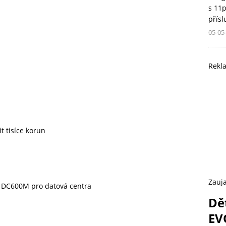
s 11
přís
05-05
Rekl
 tisíce korun
Zauja
y DC600M pro datová centra
Dě
EV