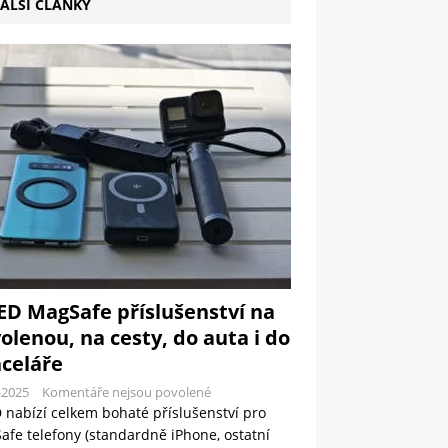
ALŠÍ ČLÁNKY
ED MagSafe příslušenství na
olenou, na cesty, do auta i do
celáře
-2025
Komentáře nejsou povolené
 nabízí celkem bohaté příslušenství pro
fe telefony (standardně iPhone, ostatní