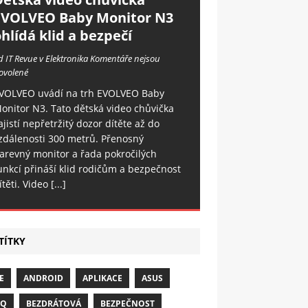
EVOLVEO Baby Monitor N3
hlídá klid a bezpečí
d IT Revue v Elektronika
Komentáře nejsou
ovolené
VOLVEO uvádí na trh EVOLVEO Baby
onitor N3. Tato dětská video chůvička
ajistí nepřetržitý dozor dítěte až do
zdálenosti 300 metrů. Přenosný
arevný monitor a řada pokročilých
unkcí přináší klid rodičům a bezpečnost
ítěti. Video
[...]
TÍTKY
E
ANDROID
APLIKACE
ASUS
NQ
BEZDRÁTOVÁ
BEZPEČNOST