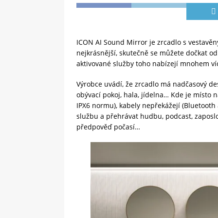
ICON AI Sound Mirror je zrcadlo s vestavěn
nejkrásnější, skutečně se můžete dočkat o
aktivované služby toho nabízejí mnohem ví
Výrobce uvádí, že zrcadlo má nadčasový des
obývací pokoj, hala, jídelna… Kde je místo n
IPX6 normu), kabely nepřekážejí (Bluetooth 
službu a přehrávat hudbu, podcast, zaposl
předpověď počasí…