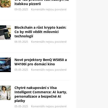
italskou pizzerii
09-05-2025
Komentáře nejsou povolené
Blockchain a růst krypto kasin:
Co by měli vědět milovníci
technologií
06-05-2025
Komentáře nejsou povolené
Nové projektory BenQ W5850 a
W4100i pro domácí kino
05-05-2025
Komentáře nejsou povolené
Chytré nakupování s Visa
Intelligent Commerce: AI karty,
personalizace a bezpečné AI
platby
05-05-2025
Komentáře nejsou povolené