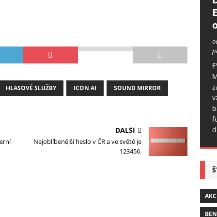
o
o
p
E
M
z
HLASOVÉ SLUŽBY
ICON AI
SOUND MIRROR
v
b
f
d
DALŠÍ
erní
Nejoblíbenější heslo v ČR a ve světě je
123456.
Š
AKC
BE