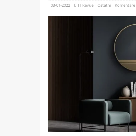
[ 09-05-2025 ]
Domácí pec 
03-01-2022
IT Revue
Ostatní
Komentáře 
OSTATNÍ
[ 06-05-2025 ]
Blockchain a
SOFTWARE