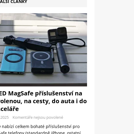
ALŠÍ ČLÁNKY
ED MagSafe příslušenství na
olenou, na cesty, do auta i do
celáře
-2025
Komentáře nejsou povolené
 nabízí celkem bohaté příslušenství pro
fe telefony (standardně iPhone, ostatní