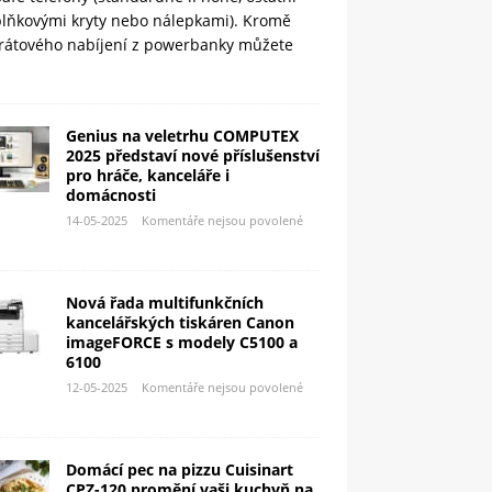
plňkovými kryty nebo nálepkami). Kromě
rátového nabíjení z powerbanky můžete
Genius na veletrhu COMPUTEX
2025 představí nové příslušenství
pro hráče, kanceláře i
domácnosti
14-05-2025
Komentáře nejsou povolené
Nová řada multifunkčních
kancelářských tiskáren Canon
imageFORCE s modely C5100 a
6100
12-05-2025
Komentáře nejsou povolené
Domácí pec na pizzu Cuisinart
CPZ-120 promění vaši kuchyň na