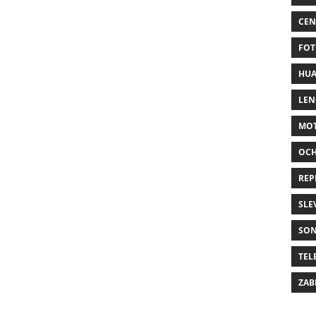
CEN
FOT
HUA
LE
MO
OC
REP
SLE
SO
TEL
ZAB