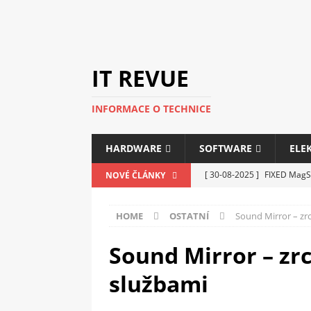
IT REVUE
INFORMACE O TECHNICE
HARDWARE
SOFTWARE
ELE
[ 30-08-2025 ]
FIXED MagSa
NOVÉ ČLÁNKY
ELEKTRONIKA
HOME
OSTATNÍ
Sound Mirror – zr
[ 14-05-2025 ]
Genius na v
kanceláře i domácnosti
Sound Mirror – zr
[ 12-05-2025 ]
Nová řada m
službami
C5100 a 6100
PERIFERI