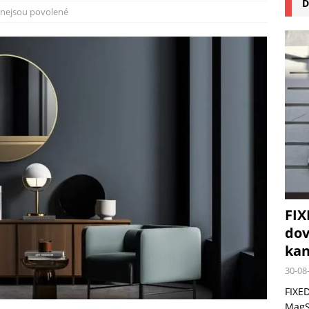
D
na pizzu Cuisinart CPZ-120 promění vaši kuchyň na italskou pizzerii
nejsou povolené
 růst krypto kasin: Co by měli vědět milovníci technologií
FIX
dov
kan
30-08
FIXED
MagSa