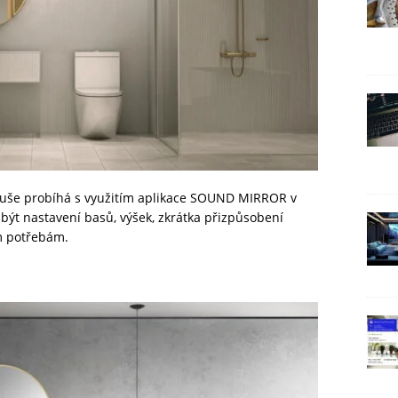
oduše probíhá s využitím aplikace SOUND MIRROR v
být nastavení basů, výšek, zkrátka přizpůsobení
m potřebám.