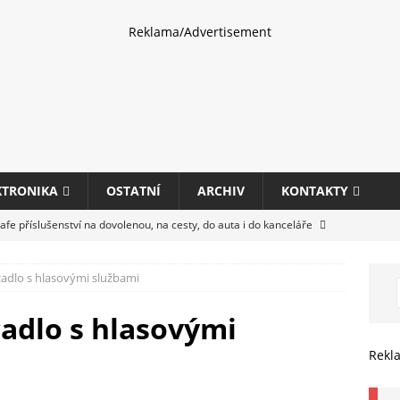
Reklama/Advertisement
KTRONIKA
OSTATNÍ
ARCHIV
KONTAKTY
fe příslušenství na dovolenou, na cesty, do auta i do kanceláře
cadlo s hlasovými službami
eletrhu COMPUTEX 2025 představí nové příslušenství pro hráče,
HARDWARE
cadlo s hlasovými
ultifunkčních kancelářských tiskáren Canon imageFORCE s modely
Rekl
E