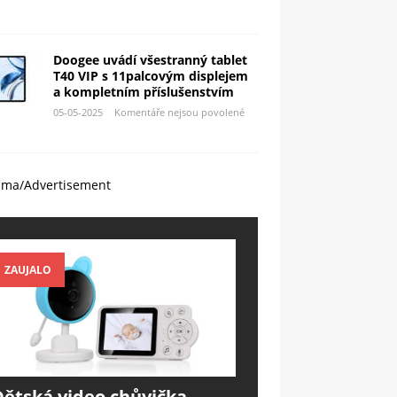
Doogee uvádí všestranný tablet
T40 VIP s 11palcovým displejem
a kompletním příslušenstvím
05-05-2025
Komentáře nejsou povolené
ama/Advertisement
ZAUJALO
Dětská video chůvička