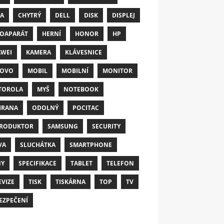
A
CHYTRÝ
DELL
DISK
DISPLEJ
OAPARÁT
HERNÍ
HONOR
HP
WEI
KAMERA
KLÁVESNICE
NOVO
MOBIL
MOBILNÍ
MONITOR
TOROLA
MYŠ
NOTEBOOK
HRANA
ODOLNÝ
POCITAC
RODUKTOR
SAMSUNG
SECURITY
VA
SLUCHÁTKA
SMARTPHONE
NY
SPECIFIKACE
TABLET
TELEFON
EVIZE
TISK
TISKÁRNA
TOP
TV
EZPEČENÍ