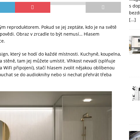
s do
bezd
[...]
ým reproduktorem. Pokud se jej zeptáte, kdo je na světě
dpovědi. Obraz v zrcadle to být nemusí… Hlasem
ce.
ign, který se hodí do každé místnosti. Kuchyně, koupelna,
a stěně, tam jej můžete umístit. Vlhkost nevadí (splňuje
a WiFi připojení), stačí hlasem zvolit nějakou oblíbenou
ouchat se do audioknihy nebo si nechat přehrát třeba