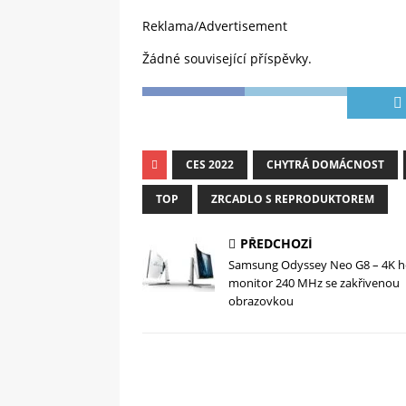
Reklama/Advertisement
Žádné související příspěvky.
CES 2022
CHYTRÁ DOMÁCNOST
TOP
ZRCADLO S REPRODUKTOREM
PŘEDCHOZÍ
Samsung Odyssey Neo G8 – 4K h
monitor 240 MHz se zakřivenou
obrazovkou